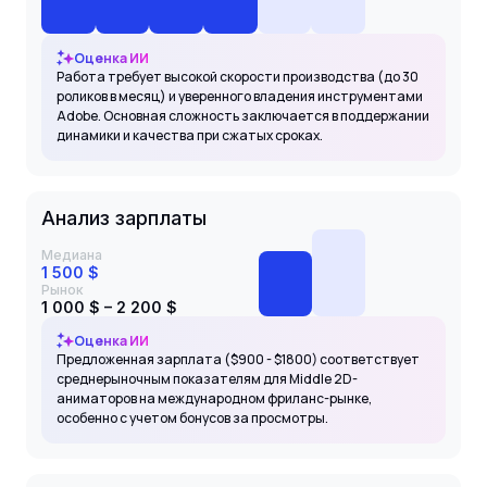
Оценка ИИ
Работа требует высокой скорости производства (до 30
роликов в месяц) и уверенного владения инструментами
Adobe. Основная сложность заключается в поддержании
динамики и качества при сжатых сроках.
Анализ зарплаты
Медиана
1 500 $
Рынок
1 000 $ – 2 200 $
Оценка ИИ
Предложенная зарплата ($900 - $1800) соответствует
среднерыночным показателям для Middle 2D-
аниматоров на международном фриланс-рынке,
особенно с учетом бонусов за просмотры.