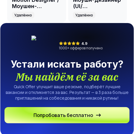
Моушен-
(UI/
дизайнер
интерфейсная
Удалённо
Удалённо
(Видеодизайнер)
анимация)
4.9
1000
+ офферов получено
Устали искать работу?
Мы найдём её за вас
Quick Offer улучшит ваше резюме, подберёт лучшие
вакансии и откликнется за вас. Результат — в 3 раза больше
приглашений на собеседования и никакой рутины!
Попробовать бесплатно