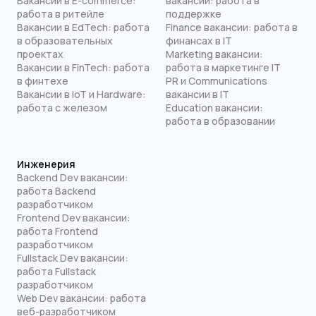
Вакансии в E-commerce:
вакансии: работа в
работа в ритейле
поддержке
Вакансии в EdTech: работа
Finance вакансии: работа в
в образовательных
финансах в IT
проектах
Marketing вакансии:
Вакансии в FinTech: работа
работа в маркетинге IT
в финтехе
PR и Communications
Вакансии в IoT и Hardware:
вакансии в IT
работа с железом
Education вакансии:
работа в образовании
Инженерия
Backend Dev вакансии:
работа Backend
разработчиком
Frontend Dev вакансии:
работа Frontend
разработчиком
Fullstack Dev вакансии:
работа Fullstack
разработчиком
Web Dev вакансии: работа
веб-разработчиком