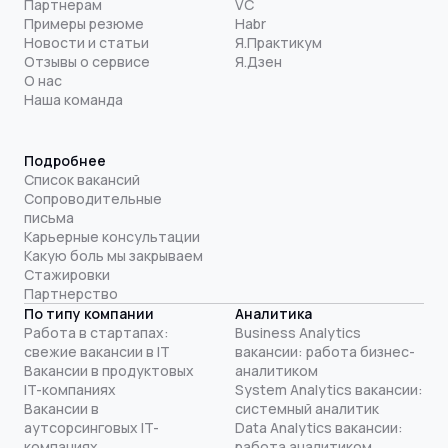
Партнерам
VC
Примеры резюме
Habr
Новости и статьи
Я.Практикум
Отзывы о сервисе
Я.Дзен
О нас
Наша команда
Подробнее
Список вакансий
Сопроводительные
письма
Карьерные консультации
Какую боль мы закрываем
Стажировки
Партнерство
По типу компании
Аналитика
Работа в стартапах:
Business Analytics
свежие вакансии в IT
вакансии: работа бизнес-
Вакансии в продуктовых
аналитиком
IT-компаниях
System Analytics вакансии:
Вакансии в
системный аналитик
аутсорсинговых IT-
Data Analytics вакансии:
компаниях
работа аналитиком