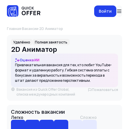
Войти
Главная
·
Вакансии
·
2D Аниматор
Удалённо
Полная занятость
2D Аниматор
Оценка ИИ
Привлекательная вакансия для тех, кто любит YouTube-
формат и удаленную работу. Гибкая система оплаты с
бонусами за виральность и возможность перехода в
штат делают предложение перспективным.
Вакансия из Quick Offer Global,
Пожаловаться
списка международных компаний
Сложность вакансии
Легко
Сложно