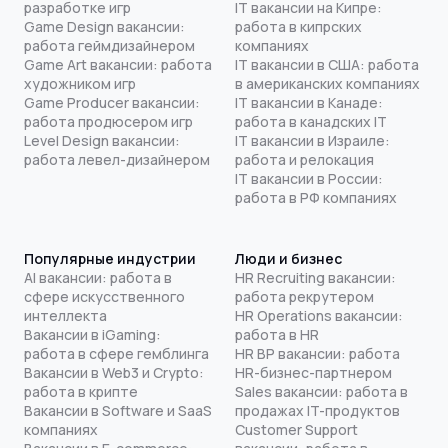
разработке игр
IT вакансии на Кипре:
Game Design вакансии:
работа в кипрских
работа геймдизайнером
компаниях
Game Art вакансии: работа
IT вакансии в США: работа
художником игр
в американских компаниях
Game Producer вакансии:
IT вакансии в Канаде:
работа продюсером игр
работа в канадских IT
Level Design вакансии:
IT вакансии в Израиле:
работа левел-дизайнером
работа и релокация
IT вакансии в России:
работа в РФ компаниях
Популярные индустрии
Люди и бизнес
AI вакансии: работа в
HR Recruiting вакансии:
сфере искусственного
работа рекрутером
интеллекта
HR Operations вакансии:
Вакансии в iGaming:
работа в HR
работа в сфере гемблинга
HR BP вакансии: работа
Вакансии в Web3 и Crypto:
HR-бизнес-партнером
работа в крипте
Sales вакансии: работа в
Вакансии в Software и SaaS
продажах IT-продуктов
компаниях
Customer Support