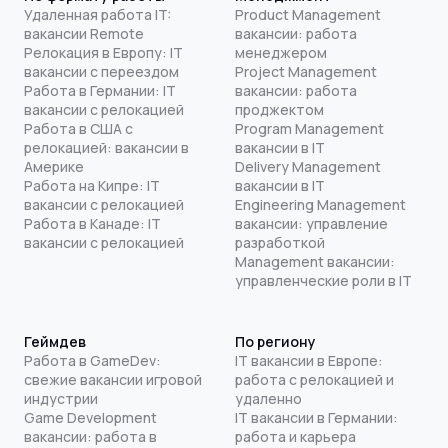
Удаленная работа IT:
Product Management
вакансии Remote
вакансии: работа
Релокация в Европу: IT
менеджером
вакансии с переездом
Project Management
Работа в Германии: IT
вакансии: работа
вакансии с релокацией
проджектом
Работа в США с
Program Management
релокацией: вакансии в
вакансии в IT
Америке
Delivery Management
Работа на Кипре: IT
вакансии в IT
вакансии с релокацией
Engineering Management
Работа в Канаде: IT
вакансии: управление
вакансии с релокацией
разработкой
Management вакансии:
управленческие роли в IT
Геймдев
По региону
Работа в GameDev:
IT вакансии в Европе:
свежие вакансии игровой
работа с релокацией и
индустрии
удаленно
Game Development
IT вакансии в Германии:
вакансии: работа в
работа и карьера