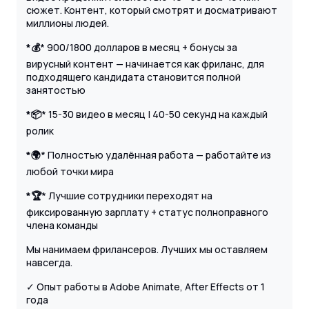
сюжет. Контент, который смотрят и досматривают
миллионы людей.
*💰
* 900/1800 долларов в месяц + бонусы за
вирусный контент — начинается как фриланс, для
подходящего кандидата становится полной
занятостью
*📦
* 15-30 видео в месяц | 40-50 секунд на каждый
ролик
*🌍
* Полностью удалённая работа — работайте из
любой точки мира
*🏆
* Лучшие сотрудники переходят на
фиксированную зарплату + статус полноправного
члена команды
Мы нанимаем фрилансеров. Лучших мы оставляем
навсегда.
✓ Опыт работы в Adobe Animate, After Effects от 1
года