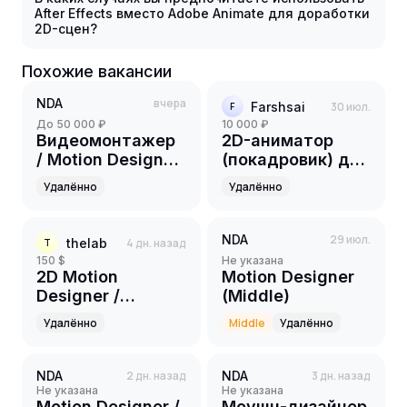
After Effects вместо Adobe Animate для доработки
2D-сцен?
Похожие вакансии
NDA
вчера
Farshsai
30 июл.
F
до 50 000 ₽
10 000 ₽
Видеомонтажер
2D-аниматор
/ Motion Designer
(покадровик) для
(AI)
YouTube-канала
Удалённо
Удалённо
NDA
29 июл.
thelab
4 дн. назад
T
150 $
Не указана
2D Motion
Motion Designer
Designer /
(Middle)
Character
Удалённо
Middle
Удалённо
Animator
NDA
2 дн. назад
NDA
3 дн. назад
Не указана
Не указана
Motion Designer /
Моушн-дизайнер