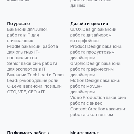
данных
По уровню
Дизайн и креатив
Вакансии для Junior:
UI/UX Design вакансии:
работа в IT для
работа дизайнером
начинающих
интерфейсов
Middle вакансии: работа
Product Design вакансии:
для опытных IT-
работа продуктовым
специалистов
дизайнером
Senior вакансии: работа
Graphic Design вакансии:
для экспертов в IT
работа графическим
Вакансии Tech Lead и Team
дизайнером
Lead: руководящие роли
Motion Design вакансии:
C-Level вакансии: позиции
работа моушн-
CTO, VPE, CEO в IT
дизайнером
Video Production вакансии:
работа с видео
Content Creation вакансии:
работа с контентом
По формату работы
Менеджмент