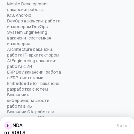
Mobile Development
вакансии: работа
iOS/Android
DevOps вакансии: работа
инженером DevOps
System Engineering
вакансии: системная
инженерия
Architecture вакансии:
работа IT-архитектором
AI Engineering вакансии:
работа с ИИ
ERP Dev вакансии: работа
с ERP-системами
Embedded и IoT вакансии:
разработка систем
Вакансии в
кибербезопасности:
работа в ИБ
Вакансии QA: работа в
тестировании ПО
Все права защищены
NDA
8 июл.
N
© quick-offer.ru 2024–2026
от 900 $
Использование cookie