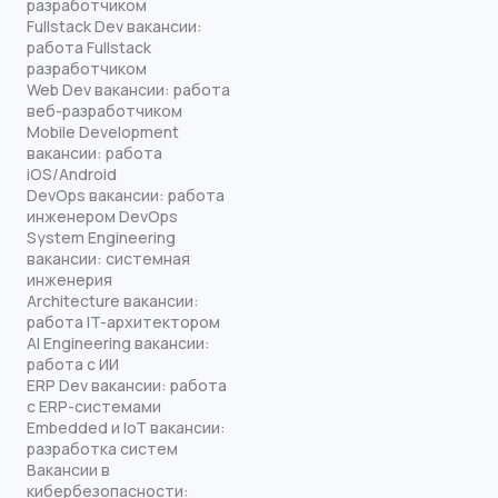
разработчиком
Fullstack Dev вакансии:
работа Fullstack
разработчиком
Web Dev вакансии: работа
веб-разработчиком
Mobile Development
вакансии: работа
iOS/Android
DevOps вакансии: работа
инженером DevOps
System Engineering
вакансии: системная
инженерия
Architecture вакансии:
работа IT-архитектором
AI Engineering вакансии:
работа с ИИ
ERP Dev вакансии: работа
с ERP-системами
Embedded и IoT вакансии:
разработка систем
Вакансии в
кибербезопасности: