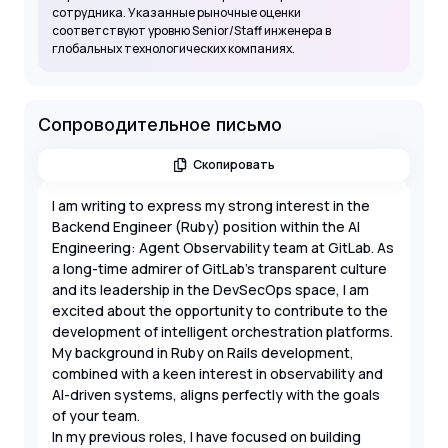
сотрудника. Указанные рыночные оценки
соответствуют уровню Senior/Staff инженера в
глобальных технологических компаниях.
Сопроводительное письмо
Скопировать
I am writing to express my strong interest in the
Backend Engineer (Ruby) position within the AI
Engineering: Agent Observability team at GitLab. As
a long-time admirer of GitLab's transparent culture
and its leadership in the DevSecOps space, I am
excited about the opportunity to contribute to the
development of intelligent orchestration platforms.
My background in Ruby on Rails development,
combined with a keen interest in observability and
AI-driven systems, aligns perfectly with the goals
of your team.
In my previous roles, I have focused on building