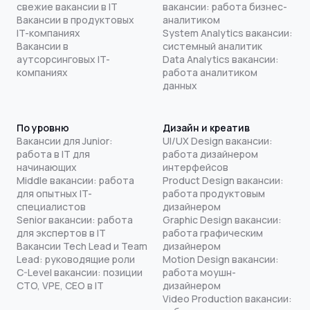
свежие вакансии в IT
вакансии: работа бизнес-
Вакансии в продуктовых
аналитиком
IT-компаниях
System Analytics вакансии:
Вакансии в
системный аналитик
аутсорсинговых IT-
Data Analytics вакансии:
компаниях
работа аналитиком
данных
По уровню
Дизайн и креатив
Вакансии для Junior:
UI/UX Design вакансии:
работа в IT для
работа дизайнером
начинающих
интерфейсов
Middle вакансии: работа
Product Design вакансии:
для опытных IT-
работа продуктовым
специалистов
дизайнером
Senior вакансии: работа
Graphic Design вакансии:
для экспертов в IT
работа графическим
Вакансии Tech Lead и Team
дизайнером
Lead: руководящие роли
Motion Design вакансии:
C-Level вакансии: позиции
работа моушн-
CTO, VPE, CEO в IT
дизайнером
Video Production вакансии: