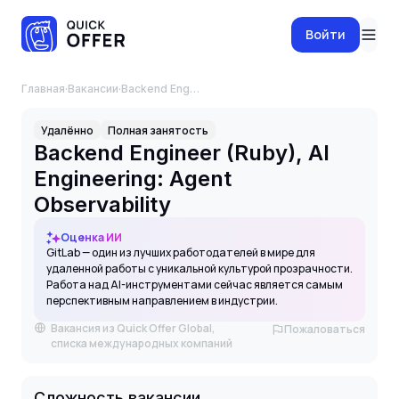
Войти
Главная
·
Вакансии
·
Backend Engineer (Ruby), AI Engineering: Agent Observability
Удалённо
Полная занятость
Backend Engineer (Ruby), AI
Engineering: Agent
Observability
Оценка ИИ
GitLab — один из лучших работодателей в мире для
удаленной работы с уникальной культурой прозрачности.
Работа над AI-инструментами сейчас является самым
перспективным направлением в индустрии.
Вакансия из Quick Offer Global,
Пожаловаться
списка международных компаний
Сложность вакансии