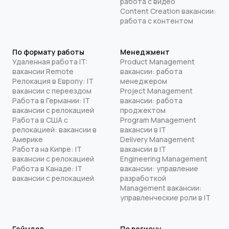
работа с видео
Content Creation вакансии:
работа с контентом
По формату работы
Менеджмент
Удаленная работа IT:
Product Management
вакансии Remote
вакансии: работа
Релокация в Европу: IT
менеджером
вакансии с переездом
Project Management
Работа в Германии: IT
вакансии: работа
вакансии с релокацией
проджектом
Работа в США с
Program Management
релокацией: вакансии в
вакансии в IT
Америке
Delivery Management
Работа на Кипре: IT
вакансии в IT
вакансии с релокацией
Engineering Management
Работа в Канаде: IT
вакансии: управление
вакансии с релокацией
разработкой
Management вакансии:
управленческие роли в IT
Геймдев
По региону