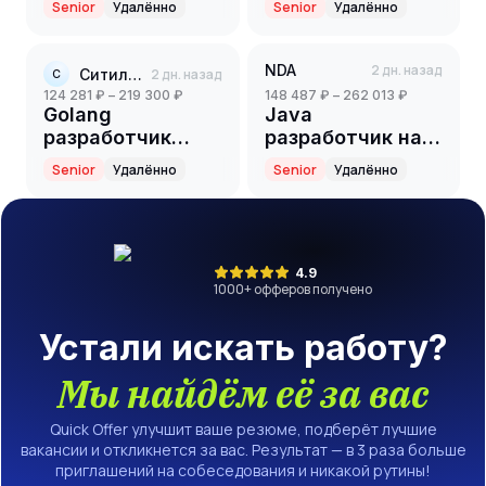
Senior
Удалённо
Senior
Удалённо
NDA
2 дн. назад
Ситилинк
2 дн. назад
С
124 281 ₽ – 219 300 ₽
148 487 ₽ – 262 013 ₽
Golang
Java
разработчик
разработчик на
(Senior)
партнерский
Senior
Удалённо
Senior
Удалённо
проект(ритейл)
(Senior)
4.9
1000
+ офферов получено
Устали искать работу?
Мы найдём её за вас
Quick Offer улучшит ваше резюме, подберёт лучшие
вакансии и откликнется за вас. Результат — в 3 раза больше
приглашений на собеседования и никакой рутины!