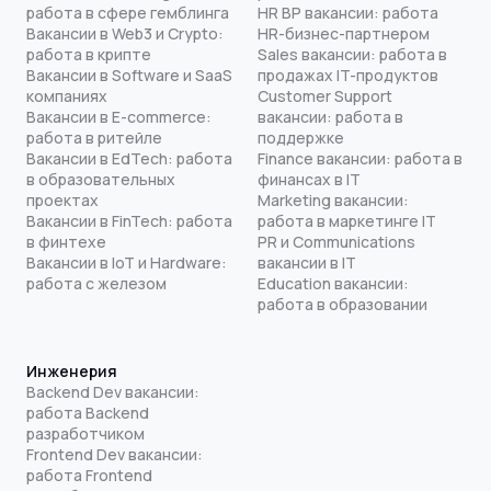
работа в сфере гемблинга
HR BP вакансии: работа
Вакансии в Web3 и Crypto:
HR-бизнес-партнером
работа в крипте
Sales вакансии: работа в
Вакансии в Software и SaaS
продажах IT-продуктов
компаниях
Customer Support
Вакансии в E-commerce:
вакансии: работа в
работа в ритейле
поддержке
Вакансии в EdTech: работа
Finance вакансии: работа в
в образовательных
финансах в IT
проектах
Marketing вакансии:
Вакансии в FinTech: работа
работа в маркетинге IT
в финтехе
PR и Communications
Вакансии в IoT и Hardware:
вакансии в IT
работа с железом
Education вакансии:
работа в образовании
Инженерия
Backend Dev вакансии:
работа Backend
разработчиком
Frontend Dev вакансии:
работа Frontend