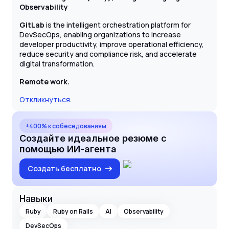
Observability
GitLab
is the intelligent orchestration platform for
DevSecOps, enabling organizations to increase
developer productivity, improve operational efficiency,
reduce security and compliance risk, and accelerate
digital transformation.
Remote work.
Откликнуться
.
+400% к собеседованиям
Создайте идеальное резюме с
помощью ИИ-агента
Создать бесплатно
Навыки
Ruby
Ruby on Rails
AI
Observability
DevSecOps