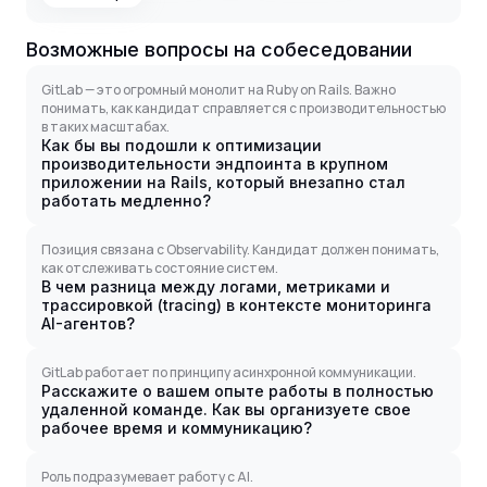
Возможные вопросы на собеседовании
GitLab — это огромный монолит на Ruby on Rails. Важно
понимать, как кандидат справляется с производительностью
в таких масштабах.
Как бы вы подошли к оптимизации
производительности эндпоинта в крупном
приложении на Rails, который внезапно стал
работать медленно?
Позиция связана с Observability. Кандидат должен понимать,
как отслеживать состояние систем.
В чем разница между логами, метриками и
трассировкой (tracing) в контексте мониторинга
AI-агентов?
GitLab работает по принципу асинхронной коммуникации.
Расскажите о вашем опыте работы в полностью
удаленной команде. Как вы организуете свое
рабочее время и коммуникацию?
Роль подразумевает работу с AI.