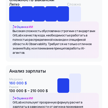
Легко
Сложно
Оценка ИИ
Высокая сложность обусловлена строгими стандартами
GitLab к качеству кода, необходимостью работать в
полностью распределенной команде и спецификой
области AI Observability. Требуется не только отличное
знание Ruby, но и понимание принципов работы AI-
агентов.
Анализ зарплаты
Медиана
160 000 $
Рынок
130 000 $ – 210 000 $
Оценка ИИ
GitLab использует прозрачную формулу расчета
зарплаты в зависимости от региона проживания