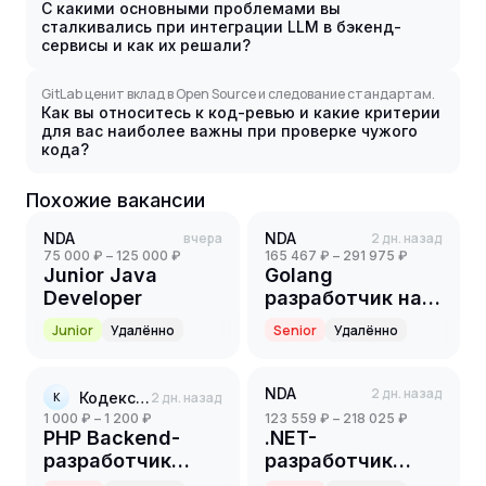
С какими основными проблемами вы
сталкивались при интеграции LLM в бэкенд-
сервисы и как их решали?
GitLab ценит вклад в Open Source и следование стандартам.
Как вы относитесь к код-ревью и какие критерии
для вас наиболее важны при проверке чужого
кода?
Похожие вакансии
NDA
вчера
NDA
2 дн. назад
75 000 ₽ – 125 000 ₽
165 467 ₽ – 291 975 ₽
Junior Java
Golang
Developer
разработчик на
партнерский
Junior
Удалённо
Senior
Удалённо
проект(ритейл)
(Senior)
NDA
2 дн. назад
Кодекс-ИТ
2 дн. назад
К
1 000 ₽ – 1 200 ₽
123 559 ₽ – 218 025 ₽
PHP Backend-
.NET-
разработчик
разработчик
(Part-time)
(Senior)