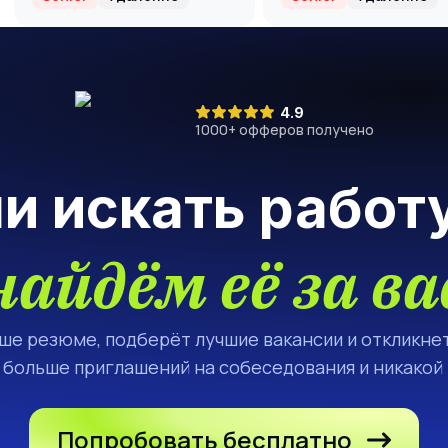
(Автор и
преподаватель
курса GenAI)
4.9
1000
+ офферов получено
ли искать работ
найдём её за ва
аше резюме, подберёт лучшие вакансии и откликнет
а больше приглашений на собеседования и никакой
Попробовать бесплатно