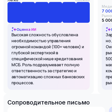
Меди
7 00
Рыно
5 000
Оценка ИИ
Высокая сложность обусловлена
За
необходимостью управления
но 
огромной командой (100+ человек) и
Ow
глубокой экспертизой в
ры
специфической нише кредитования
50
МСБ. Роль подразумевает полную
ма
ответственность за стратегию и
ко
автоматизацию сложных банковских
пр
процессов.
ры
Сопроводительное письмо