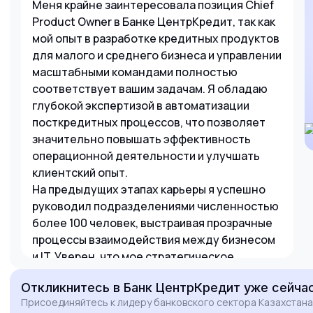
Меня крайне заинтересовала позиция Chief
Product Owner в Банке ЦентрКредит, так как
мой опыт в разработке кредитных продуктов
для малого и среднего бизнеса и управлении
масштабными командами полностью
соответствует вашим задачам. Я обладаю
глубокой экспертизой в автоматизации
посткредитных процессов, что позволяет
значительно повышать эффективность
операционной деятельности и улучшать
клиентский опыт.
На предыдущих этапах карьеры я успешно
руководил подразделениями численностью
более 100 человек, выстраивая прозрачные
процессы взаимодействия между бизнесом
и IT. Уверен, что мое стратегическое
видение развития кредитования МСБ
Откликнитесь
в Банк ЦентрКредит
уже сейча
поможет Банку ЦентрКредит укрепить свои
Присоединяйтесь к лидеру банковского сектора Казахстана
позиции на рынке и внедрить