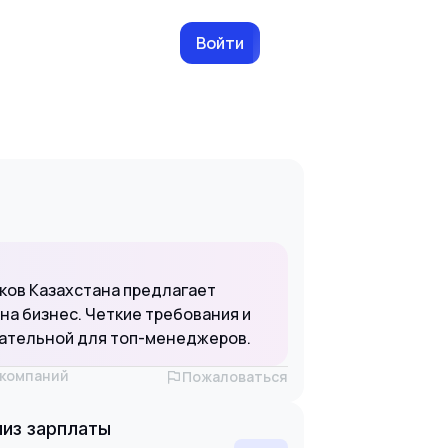
Войти
нков Казахстана предлагает
а бизнес. Четкие требования и
кательной для топ-менеджеров.
х компаний
Пожаловаться
из зарплаты