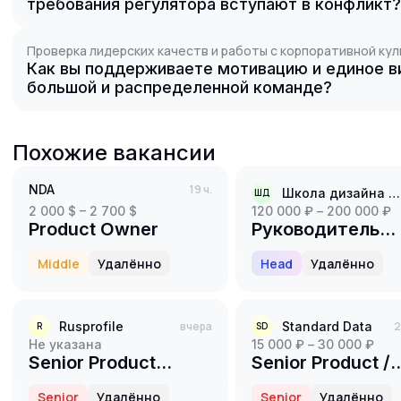
требования регулятора вступают в конфликт?
Проверка лидерских качеств и работы с корпоративной кул
Как вы поддерживаете мотивацию и единое в
большой и распределенной команде?
Похожие вакансии
NDA
19 ч.
Школа дизайна Маши Черной
ШД
2 000 $ – 2 700 $
120 000 ₽ – 200 000 ₽
Product Owner
Руководитель
отдела продукта
Middle
Удалённо
Head
Удалённо
Директор проду
в онлайн-школу
дизайна интерь
Rusprofile
вчера
Standard Data
2
R
SD
Не указана
15 000 ₽ – 30 000 ₽
Senior Product
Senior Product /
Manager
Project Manager
Senior
Удалённо
Senior
Удалённо