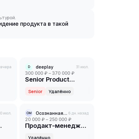
ьтурой.
идение продукта в такой
вчера
deeplay
31 июл.
D
300 000 ₽ – 370 000 ₽
Senior Product
 /
Manager
Senior
Удалённо
кта
ера
0 июл.
Осознанная меркантильность
6 дн. назад
ОМ
20 000 ₽ – 250 000 ₽
Продакт-менеджер
(B2C)
Удалённо