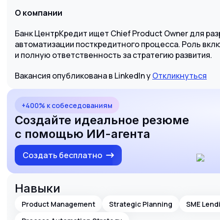
О компании
Банк ЦентрКредит ищет Chief Product Owner для ра
автоматизации посткредитного процесса. Роль вкл
и полную ответственность за стратегию развития.
Вакансия опубликована в LinkedIn у
Откликнуться
+400% к собеседованиям
Создайте идеальное резюме
с помощью ИИ-агента
Создать бесплатно
Навыки
Product Management
Strategic Planning
SME Lend