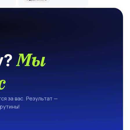
Мы
у?
с
ся за вас. Результат —
 рутины!