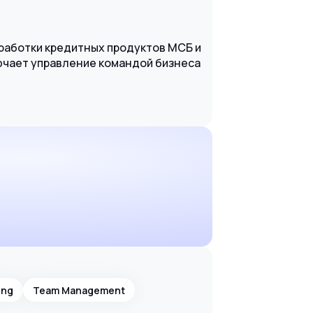
зработки кредитных продуктов МСБ и
ючает управление командой бизнеса
ing
Team Management