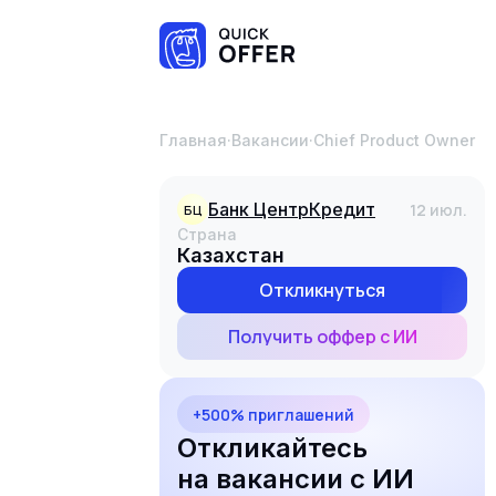
Главная
·
Вакансии
·
Chief Product Owner
Банк ЦентрКредит
12 июл.
БЦ
Страна
Казахстан
Откликнуться
Получить оффер с ИИ
+500% приглашений
Откликайтесь
на вакансии с ИИ