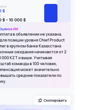
ана
0 $
к
 $ – 10 000 $
Оценка ИИ
рплата в объявлении не указана,
для позиции уровня Chief Product
ner в крупном банке Казахстана
ночные ожидания начинаются от 2
0 000 KZT и выше. Учитывая
сштаб команды в 100 человек,
мпенсация может значительно
евышать средние показатели по
нку.
Скопировать