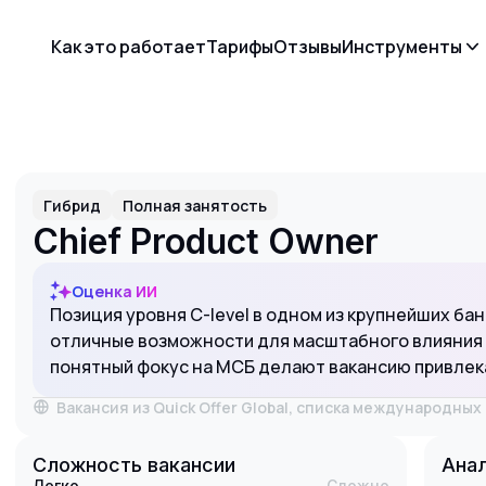
Как это работает
Тарифы
Отзывы
Инструменты
Гибрид
Полная занятость
Chief Product Owner
Оценка ИИ
Позиция уровня C-level в одном из крупнейших ба
отличные возможности для масштабного влияния н
понятный фокус на МСБ делают вакансию привле
Вакансия из Quick Offer Global, списка международны
Сложность вакансии
Анал
Легко
Сложно