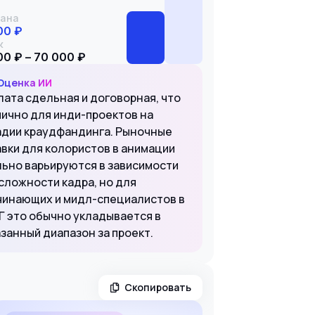
ана
00 ₽
к
00 ₽ – 70 000 ₽
Оценка ИИ
лата сдельная и договорная, что
пично для инди-проектов на
адии краудфандинга. Рыночные
авки для колористов в анимации
льно варьируются в зависимости
 сложности кадра, но для
чинающих и мидл-специалистов в
Г это обычно укладывается в
азанный диапазон за проект.
Скопировать