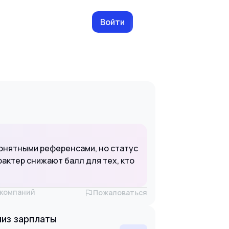
Войти
онятными референсами, но статус
рактер снижают балл для тех, кто
х компаний
Пожаловаться
из зарплаты