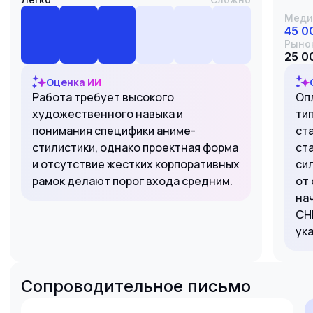
Меди
45 0
Рыно
25 0
Оценка ИИ
Работа требует высокого
Оп
художественного навыка и
ти
понимания специфики аниме-
ст
стилистики, однако проектная форма
ст
и отсутствие жестких корпоративных
си
рамок делают порог входа средним.
от
на
СН
ук
Сопроводительное письмо