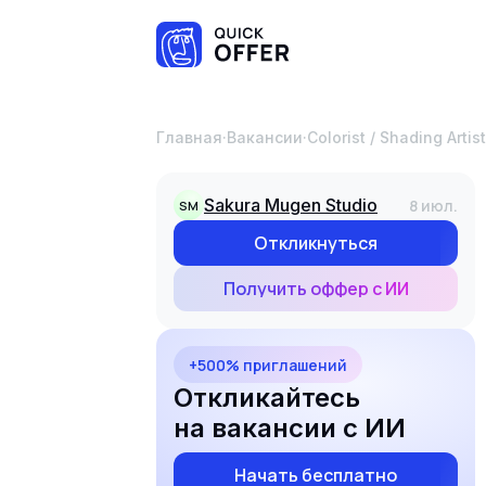
Главная
·
Вакансии
·
Colorist / Shading Artist
Sakura Mugen Studio
8 июл.
SM
Откликнуться
Получить оффер с ИИ
+500% приглашений
Откликайтесь
на вакансии с ИИ
Начать бесплатно