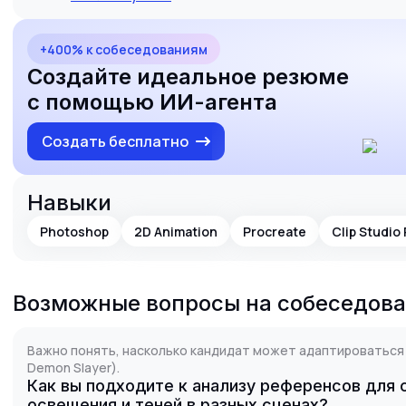
+400% к собеседованиям
Создайте идеальное резюме
с помощью ИИ-агента
Создать бесплатно
Навыки
Photoshop
2D Animation
Procreate
Clip Studio 
Возможные вопросы на собеседов
Важно понять, насколько кандидат может адаптироваться п
Demon Slayer).
Как вы подходите к анализу референсов для
освещения и теней в разных сценах?