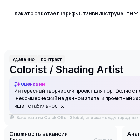
Как это работает
Тарифы
Отзывы
Инструменты
Удалённо
Контракт
Colorist / Shading Artist
Оценка ИИ
Интересный творческий проект для портфолио с п
'некоммерческий на данном этапе' и проектный ха
ищет стабильность.
Вакансия из Quick Offer Global, списка международны
Сложность вакансии
Анал
Легко
Сложно