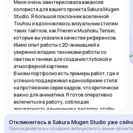
Меня очень заинтересовала вакансия
колориста для вашего проекта Sakura Mugen
Studio. Я большой поклонник вселенной
Touhou и вдохновляюсь визуальным стилем
таких тайтлов, как Frieren и Mushoku Tensei,
которые вы указали в качестве референсов.
Имею опыт работы с 2D-анимацией и
уверенно владею техниками работы со
светом и тенями для создания глубокой и
атмосферной картинки.
В моем портфолио есть примеры работ, где я
успешно поддерживал единообразие стиля
на протяжении серии кадров, что критически
важно для аниматика. Я готов оперативно
включиться в работу, соблюдая
аккуратность и внимание к деталям, чтобы
помочь проекту успешно пройти этап
Откликнитесь
в Sakura Mugen Studio
уже сейч
краудфандинга. Буду рад обсудить детали и
Присоединяйтесь к созданию амбициозного аниме-проекта
продемонстрировать свои навыки на