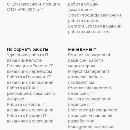
C-Level вакансии: позиции
работа моушн-
CTO, VPE, CEO в IT
дизайнером
Video Production вакансии:
работа с видео
Content Creation вакансии:
работа с контентом
По формату работы
Менеджмент
Удаленная работа IT:
Product Management
вакансии Remote
вакансии: работа
Релокация в Европу: IT
менеджером
вакансии с переездом
Project Management
Работа в Германии: IT
вакансии: работа
вакансии с релокацией
проджектом
Работа в США с
Program Management
релокацией: вакансии в
вакансии в IT
Америке
Delivery Management
Работа на Кипре: IT
вакансии в IT
вакансии с релокацией
Engineering Management
Работа в Канаде: IT
вакансии: управление
вакансии с релокацией
разработкой
Management вакансии: