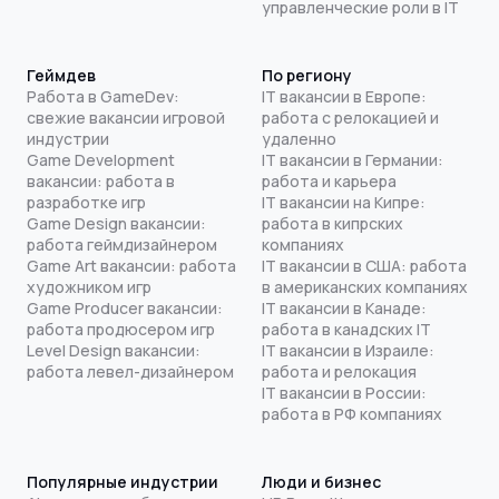
управленческие роли в IT
Геймдев
По региону
Работа в GameDev:
IT вакансии в Европе:
свежие вакансии игровой
работа с релокацией и
индустрии
удаленно
Game Development
IT вакансии в Германии:
вакансии: работа в
работа и карьера
разработке игр
IT вакансии на Кипре:
Game Design вакансии:
работа в кипрских
работа геймдизайнером
компаниях
Game Art вакансии: работа
IT вакансии в США: работа
художником игр
в американских компаниях
Game Producer вакансии:
IT вакансии в Канаде:
работа продюсером игр
работа в канадских IT
Level Design вакансии:
IT вакансии в Израиле:
работа левел-дизайнером
работа и релокация
IT вакансии в России:
работа в РФ компаниях
Популярные индустрии
Люди и бизнес