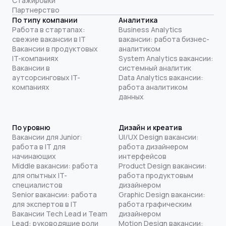
Стажировки
Партнерство
По типу компании
Аналитика
Работа в стартапах:
Business Analytics
свежие вакансии в IT
вакансии: работа бизнес-
Вакансии в продуктовых
аналитиком
IT-компаниях
System Analytics вакансии:
Вакансии в
системный аналитик
аутсорсинговых IT-
Data Analytics вакансии:
компаниях
работа аналитиком
данных
По уровню
Дизайн и креатив
Вакансии для Junior:
UI/UX Design вакансии:
работа в IT для
работа дизайнером
начинающих
интерфейсов
Middle вакансии: работа
Product Design вакансии:
для опытных IT-
работа продуктовым
специалистов
дизайнером
Senior вакансии: работа
Graphic Design вакансии:
для экспертов в IT
работа графическим
Вакансии Tech Lead и Team
дизайнером
Lead: руководящие роли
Motion Design вакансии: