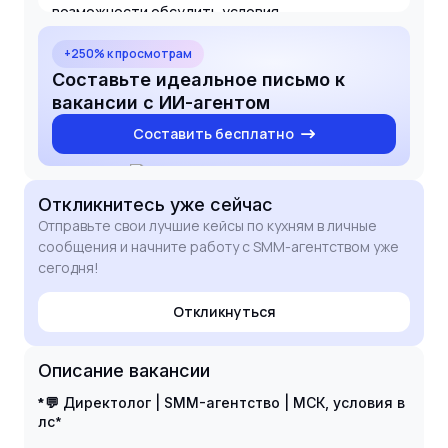
возможности обсудить условия
сотрудничества в личных сообщениях.
+250% к просмотрам
Составьте идеальное письмо к
вакансии с ИИ-агентом
Составить бесплатно
Откликнитесь
уже сейчас
Отправьте свои лучшие кейсы по кухням в личные
сообщения и начните работу с SMM-агентством уже
сегодня!
Откликнуться
Описание вакансии
*💬
Директолог | SMM-агентство | МСК
,
условия в
*
лс