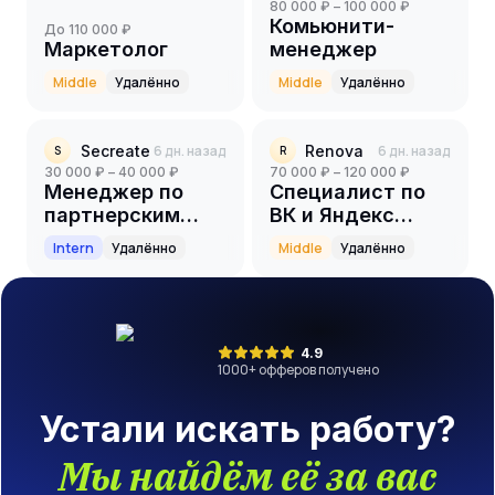
80 000 ₽ – 100 000 ₽
Комьюнити-
до 110 000 ₽
Маркетолог
менеджер
Middle
Удалённо
Middle
Удалённо
Secreate
6 дн. назад
Renova
6 дн. назад
S
R
30 000 ₽ – 40 000 ₽
70 000 ₽ – 120 000 ₽
Менеджер по
Специалист по
партнерским
ВК и Яндекс
программам
Директ
Intern
Удалённо
Middle
Удалённо
(стажер)
4.9
1000
+ офферов получено
Устали искать работу?
Мы найдём её за вас