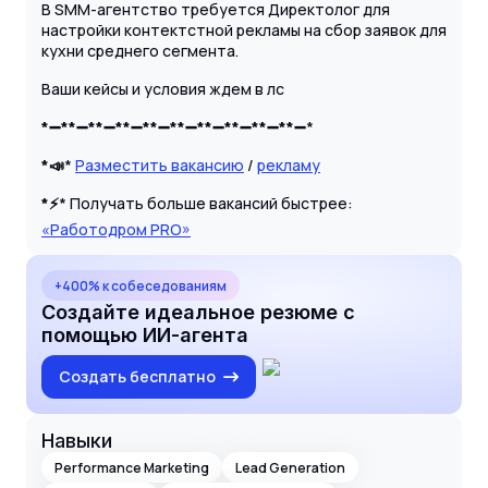
В SMM-агентство требуется Директолог для
настройки контектстной рекламы на сбор заявок для
кухни среднего сегмента.
Ваши кейсы и условия ждем в лс
*➖
**➖
**➖
**➖
**➖
**➖
**➖
**➖
**➖
**➖
*
*📣
*
Разместить вакансию
/
рекламу
*⚡️
* Получать больше вакансий быстрее:
«Работодром PRO»
+400% к собеседованиям
Создайте идеальное резюме с
помощью ИИ-агента
Создать бесплатно
Навыки
Performance Marketing
Lead Generation