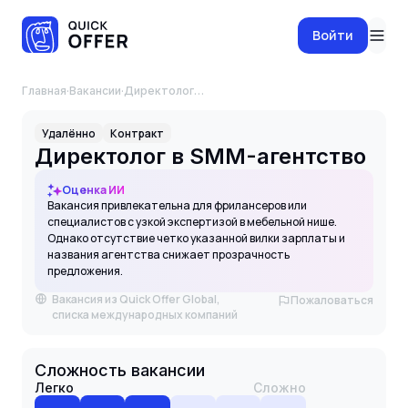
Войти
Главная
·
Вакансии
·
Директолог в SMM-агентство
Удалённо
Контракт
Директолог в SMM-агентство
Оценка ИИ
Вакансия привлекательна для фрилансеров или
специалистов с узкой экспертизой в мебельной нише.
Однако отсутствие четко указанной вилки зарплаты и
названия агентства снижает прозрачность
предложения.
Вакансия из Quick Offer Global,
Пожаловаться
списка международных компаний
Сложность вакансии
Легко
Сложно