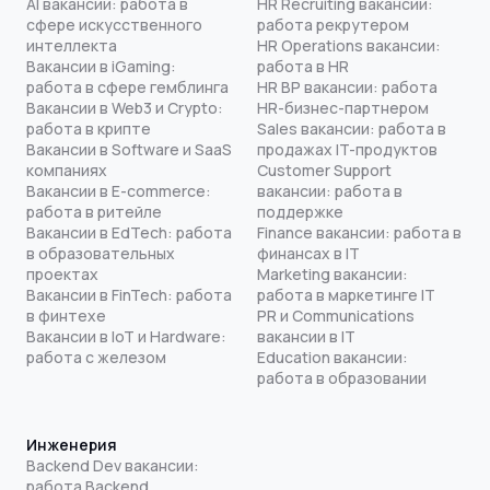
AI вакансии: работа в
HR Recruiting вакансии:
сфере искусственного
работа рекрутером
интеллекта
HR Operations вакансии:
Вакансии в iGaming:
работа в HR
работа в сфере гемблинга
HR BP вакансии: работа
Вакансии в Web3 и Crypto:
HR-бизнес-партнером
работа в крипте
Sales вакансии: работа в
Вакансии в Software и SaaS
продажах IT-продуктов
компаниях
Customer Support
Вакансии в E-commerce:
вакансии: работа в
работа в ритейле
поддержке
Вакансии в EdTech: работа
Finance вакансии: работа в
в образовательных
финансах в IT
проектах
Marketing вакансии:
Вакансии в FinTech: работа
работа в маркетинге IT
в финтехе
PR и Communications
Вакансии в IoT и Hardware:
вакансии в IT
работа с железом
Education вакансии:
работа в образовании
Инженерия
Backend Dev вакансии:
работа Backend