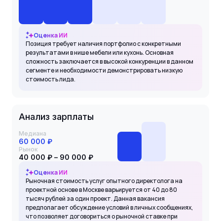
Оценка ИИ
Позиция требует наличия портфолио с конкретными
результатами в нише мебели или кухонь. Основная
сложность заключается в высокой конкуренции в данном
сегменте и необходимости демонстрировать низкую
стоимость лида.
Анализ зарплаты
Медиана
60 000 ₽
Рынок
40 000 ₽ – 90 000 ₽
Оценка ИИ
Рыночная стоимость услуг опытного директолога на
проектной основе в Москве варьируется от 40 до 80
тысяч рублей за один проект. Данная вакансия
предполагает обсуждение условий в личных сообщениях,
что позволяет договориться о рыночной ставке при