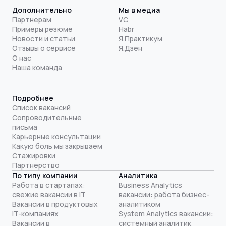
Дополнительно
Мы в медиа
Партнерам
VC
Примеры резюме
Habr
Новости и статьи
Я.Практикум
Отзывы о сервисе
Я.Дзен
О нас
Наша команда
Подробнее
Список вакансий
Сопроводительные
письма
Карьерные консультации
Какую боль мы закрываем
Стажировки
Партнерство
По типу компании
Аналитика
Работа в стартапах:
Business Analytics
свежие вакансии в IT
вакансии: работа бизнес-
Вакансии в продуктовых
аналитиком
IT-компаниях
System Analytics вакансии:
Вакансии в
системный аналитик