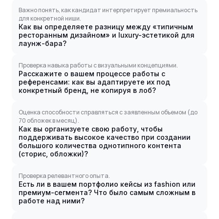
Важно понять, как кандидат интерпретирует премиальность
для конкретной ниши.
Как вы определяете разницу между «типичным
ресторанным дизайном» и luxury-эстетикой для
лаунж-бара?
Проверка навыка работы с визуальными концепциями.
Расскажите о вашем процессе работы с
референсами: как вы адаптируете их под
конкретный бренд, не копируя в лоб?
Оценка способности справляться с заявленным объемом (до
70 обложек в месяц).
Как вы организуете свою работу, чтобы
поддерживать высокое качество при создании
большого количества однотипного контента
(сторис, обложки)?
Проверка релевантного опыта.
Есть ли в вашем портфолио кейсы из fashion или
премиум-сегмента? Что было самым сложным в
работе над ними?