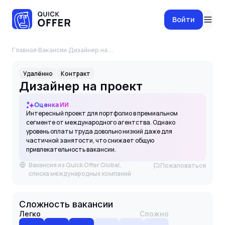
Войти
Главная
·
Вакансии
·
Дизайнер на проект
Удалённо
Контракт
Дизайнер на проект
Оценка ИИ
Интересный проект для портфолио в премиальном
сегменте от международного агентства. Однако
уровень оплаты труда довольно низкий даже для
частичной занятости, что снижает общую
привлекательность вакансии.
Вакансия из Quick Offer Global,
Пожаловаться
списка международных компаний
Сложность вакансии
Легко
Сложно