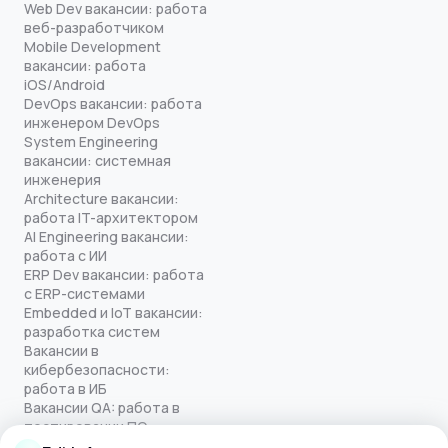
Web Dev вакансии: работа
веб-разработчиком
Mobile Development
вакансии: работа
iOS/Android
DevOps вакансии: работа
инженером DevOps
System Engineering
вакансии: системная
инженерия
Architecture вакансии:
работа IT-архитектором
AI Engineering вакансии:
работа с ИИ
ERP Dev вакансии: работа
с ERP-системами
Embedded и IoT вакансии:
разработка систем
Вакансии в
кибербезопасности:
работа в ИБ
Вакансии QA: работа в
тестировании ПО
Все права защищены