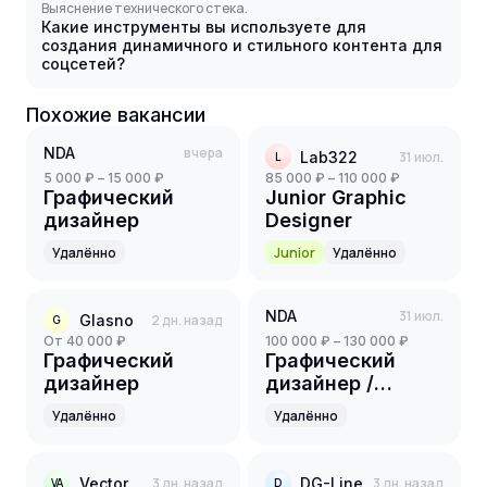
Выяснение технического стека.
Какие инструменты вы используете для
создания динамичного и стильного контента для
соцсетей?
Похожие вакансии
NDA
вчера
Lab322
31 июл.
L
5 000 ₽ – 15 000 ₽
85 000 ₽ – 110 000 ₽
Графический
Junior Graphic
дизайнер
Designer
Удалённо
Junior
Удалённо
NDA
31 июл.
Glasno
2 дн. назад
G
от 40 000 ₽
100 000 ₽ – 130 000 ₽
Графический
Графический
дизайнер
дизайнер /
Визуализатор
Удалённо
Удалённо
(FinTech &
Консалтинг)
Vector ads
3 дн. назад
DG-Line
3 дн. назад
VA
D