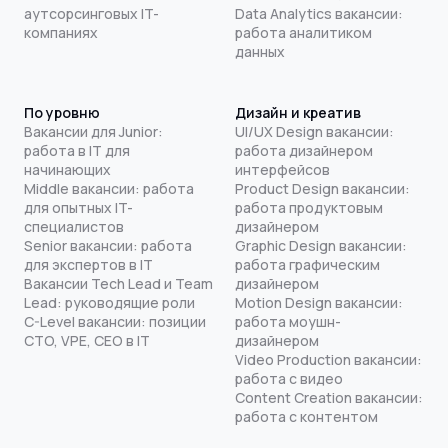
аутсорсинговых IT-
Data Analytics вакансии:
компаниях
работа аналитиком
данных
По уровню
Дизайн и креатив
Вакансии для Junior:
UI/UX Design вакансии:
работа в IT для
работа дизайнером
начинающих
интерфейсов
Middle вакансии: работа
Product Design вакансии:
для опытных IT-
работа продуктовым
специалистов
дизайнером
Senior вакансии: работа
Graphic Design вакансии:
для экспертов в IT
работа графическим
Вакансии Tech Lead и Team
дизайнером
Lead: руководящие роли
Motion Design вакансии:
C-Level вакансии: позиции
работа моушн-
CTO, VPE, CEO в IT
дизайнером
Video Production вакансии:
работа с видео
Content Creation вакансии:
работа с контентом