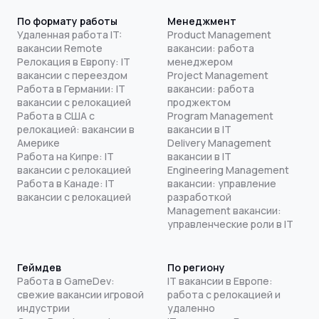
По формату работы
Менеджмент
Удаленная работа IT:
Product Management
вакансии Remote
вакансии: работа
Релокация в Европу: IT
менеджером
вакансии с переездом
Project Management
Работа в Германии: IT
вакансии: работа
вакансии с релокацией
проджектом
Работа в США с
Program Management
релокацией: вакансии в
вакансии в IT
Америке
Delivery Management
Работа на Кипре: IT
вакансии в IT
вакансии с релокацией
Engineering Management
Работа в Канаде: IT
вакансии: управление
вакансии с релокацией
разработкой
Management вакансии:
управленческие роли в IT
Геймдев
По региону
Работа в GameDev:
IT вакансии в Европе:
свежие вакансии игровой
работа с релокацией и
индустрии
удаленно