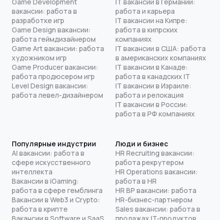
Game Development
IT вакансии в Германии:
вакансии: работа в
работа и карьера
разработке игр
IT вакансии на Кипре:
Game Design вакансии:
работа в кипрских
работа геймдизайнером
компаниях
Game Art вакансии: работа
IT вакансии в США: работа
художником игр
в американских компаниях
Game Producer вакансии:
IT вакансии в Канаде:
работа продюсером игр
работа в канадских IT
Level Design вакансии:
IT вакансии в Израиле:
работа левел-дизайнером
работа и релокация
IT вакансии в России:
работа в РФ компаниях
Популярные индустрии
Люди и бизнес
AI вакансии: работа в
HR Recruiting вакансии:
сфере искусственного
работа рекрутером
интеллекта
HR Operations вакансии:
Вакансии в iGaming:
работа в HR
работа в сфере гемблинга
HR BP вакансии: работа
Вакансии в Web3 и Crypto:
HR-бизнес-партнером
работа в крипте
Sales вакансии: работа в
Вакансии в Software и SaaS
продажах IT-продуктов