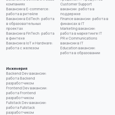
компаниях
Customer Support
Вакансии в E-commerce:
вакансии: работа в
работа в ритейле
поддержке
Вакансии в EdTech: работа
Finance вакансии: работа в
в образовательных
финансах в IT
проектах
Marketing вакансии:
Вакансии в FinTech: работа
работа в маркетинге IT
в финтехе
PR и Communications
Вакансии в IoT и Hardware:
вакансии в IT
работа с железом
Education вакансии:
работа в образовании
Инженерия
Backend Dev вакансии:
работа Backend
разработчиком
Frontend Dev вакансии:
работа Frontend
разработчиком
Fullstack Dev вакансии:
работа Fullstack
разработчиком