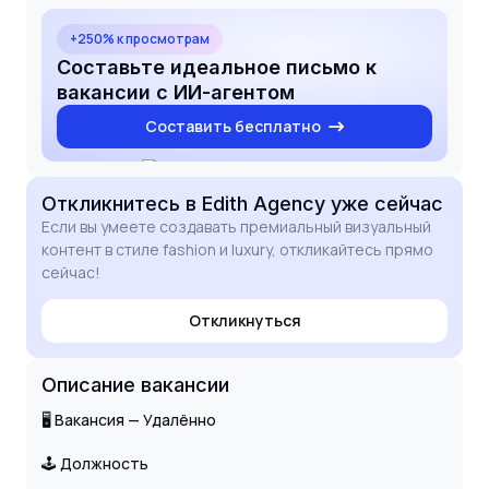
вашего проекта и поможет создать по-
настоящему премиальный образ в социальных
+250% к просмотрам
сетях. Буду рад обсудить детали
Составьте идеальное письмо к
сотрудничества.
вакансии с ИИ-агентом
Составить бесплатно
Откликнитесь
в Edith Agency
уже сейчас
Если вы умеете создавать премиальный визуальный
контент в стиле fashion и luxury, откликайтесь прямо
сейчас!
Откликнуться
Описание вакансии
🖥 Вакансия — Удалённо
🕹 Должность