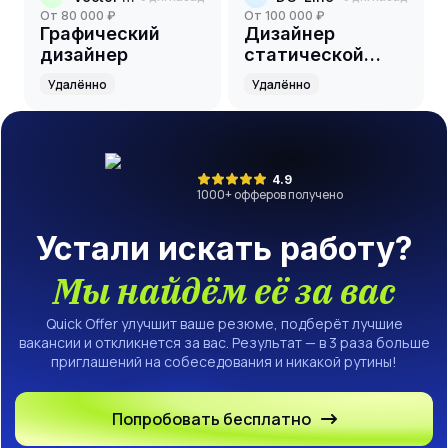
от 80 000 ₽
от 100 000 ₽
Графический
Дизайнер
дизайнер
статической
графики
Удалённо
Удалённо
4.9
1000
+ офферов получено
Устали искать работу?
Мы найдём её за вас
Quick Offer улучшит ваше резюме, подберёт лучшие
вакансии и откликнется за вас. Результат — в 3 раза больше
приглашений на собеседования и никакой рутины!
Попробовать бесплатно