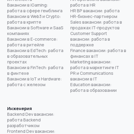
Вакансии в iGaming:
работа в HR
работа в сфере гемблинга
HR BP вакансии: работа
Вакансии в Web3 и Crypto:
HR-бизнес-партнером
работа в крипте
Sales вакансии: работа в
Вакансии в Software и SaaS
продажах IT-продуктов
компаниях
Customer Support
Вакансии в E-commerce:
вакансии: работа в
работа в ритейле
поддержке
Вакансии в EdTech: работа
Finance вакансии: работа в
в образовательных
финансах в IT
проектах
Marketing вакансии:
Вакансии в FinTech: работа
работа в маркетинге IT
в финтехе
PR и Communications
Вакансии в IoT и Hardware:
вакансии в IT
работа с железом
Education вакансии:
работа в образовании
Инженерия
Backend Dev вакансии:
работа Backend
разработчиком
Frontend Dev вакансии: