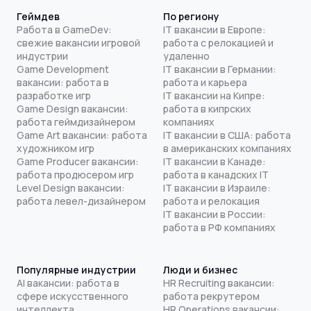
Геймдев
По региону
Работа в GameDev:
IT вакансии в Европе:
свежие вакансии игровой
работа с релокацией и
индустрии
удаленно
Game Development
IT вакансии в Германии:
вакансии: работа в
работа и карьера
разработке игр
IT вакансии на Кипре:
Game Design вакансии:
работа в кипрских
работа геймдизайнером
компаниях
Game Art вакансии: работа
IT вакансии в США: работа
художником игр
в американских компаниях
Game Producer вакансии:
IT вакансии в Канаде:
работа продюсером игр
работа в канадских IT
Level Design вакансии:
IT вакансии в Израиле:
работа левел-дизайнером
работа и релокация
IT вакансии в России:
работа в РФ компаниях
Популярные индустрии
Люди и бизнес
AI вакансии: работа в
HR Recruiting вакансии:
сфере искусственного
работа рекрутером
интеллекта
HR Operations вакансии: