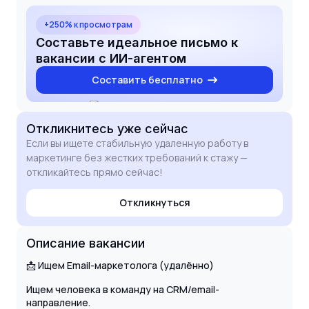
рутинных задач по запуску рассылок и анализу их
эффективности, соблюдая установленный
+250% к просмотрам
график 10:00–17:00 МСК. Буду рад обсудить, как
Составьте идеальное письмо к
мой опыт и ответственность помогут вашему
вакансии с ИИ-агентом
CRM-направлению развиваться.
Составить бесплатно
Откликнитесь
уже сейчас
Если вы ищете стабильную удаленную работу в
маркетинге без жестких требований к стажу —
откликайтесь прямо сейчас!
Откликнуться
Описание вакансии
📩 Ищем Email-маркетолога (удалённо)
Ищем человека в команду на CRM/email-
направление.