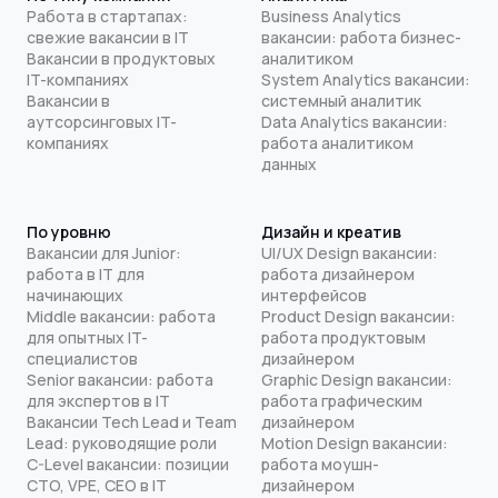
Работа в стартапах:
Business Analytics
свежие вакансии в IT
вакансии: работа бизнес-
Вакансии в продуктовых
аналитиком
IT-компаниях
System Analytics вакансии:
Вакансии в
системный аналитик
аутсорсинговых IT-
Data Analytics вакансии:
компаниях
работа аналитиком
данных
По уровню
Дизайн и креатив
Вакансии для Junior:
UI/UX Design вакансии:
работа в IT для
работа дизайнером
начинающих
интерфейсов
Middle вакансии: работа
Product Design вакансии:
для опытных IT-
работа продуктовым
специалистов
дизайнером
Senior вакансии: работа
Graphic Design вакансии:
для экспертов в IT
работа графическим
Вакансии Tech Lead и Team
дизайнером
Lead: руководящие роли
Motion Design вакансии:
C-Level вакансии: позиции
работа моушн-
CTO, VPE, CEO в IT
дизайнером