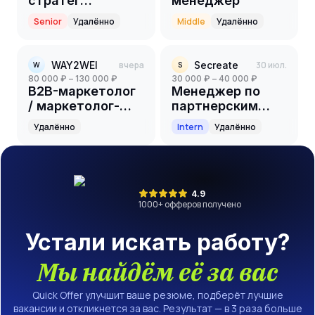
стратег
менеджер
партнёрского
Senior
Удалённо
Middle
Удалённо
направления
WAY2WEI
вчера
Secreate
30 июл.
W
S
80 000 ₽ – 130 000 ₽
30 000 ₽ – 40 000 ₽
B2B-маркетолог
Менеджер по
/ маркетолог-
партнерским
универсал
программам
Удалённо
Intern
Удалённо
(стажер)
4.9
1000
+ офферов получено
Устали искать работу?
Мы найдём её за вас
Quick Offer улучшит ваше резюме, подберёт лучшие
вакансии и откликнется за вас. Результат — в 3 раза больше