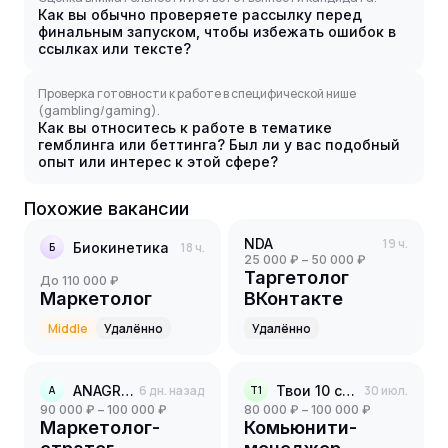
Как вы обычно проверяете рассылку перед
финальным запуском, чтобы избежать ошибок в
ссылках или тексте?
Проверка готовности к работе в специфической нише
(gambling/gaming).
Как вы относитесь к работе в тематике
гемблинга или беттинга? Был ли у вас подобный
опыт или интерес к этой сфере?
Похожие вакансии
NDA
19 ч.
Биокинетика
18 ч.
Б
25 000 ₽ – 50 000 ₽
Таргетолог
до 110 000 ₽
Маркетолог
ВКонтакте
Middle
Удалённо
Удалённо
ANAGRAN
6 дн. назад
Твои 10 соток
30 июл.
A
Т1
90 000 ₽ – 100 000 ₽
80 000 ₽ – 100 000 ₽
Маркетолог-
Комьюнити-