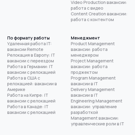
Video Production вакансии:
работа с видео
Content Creation вакансии:
работа с контентом
По формату работы
Менеджмент
Удаленная работа IT:
Product Management
вакансии Remote
вакансии: работа
Релокация в Европу: IT
менеджером
вакансии с переездом
Project Management
Работа в Германии: IT
вакансии: работа
вакансии с релокацией
проджектом
Работа в США с
Program Management
релокацией: вакансии в
вакансии в IT
Америке
Delivery Management
Работа на Кипре: IT
вакансии в IT
вакансии с релокацией
Engineering Management
Работа в Канаде: IT
вакансии: управление
вакансии с релокацией
разработкой
Management вакансии:
управленческие роли в IT