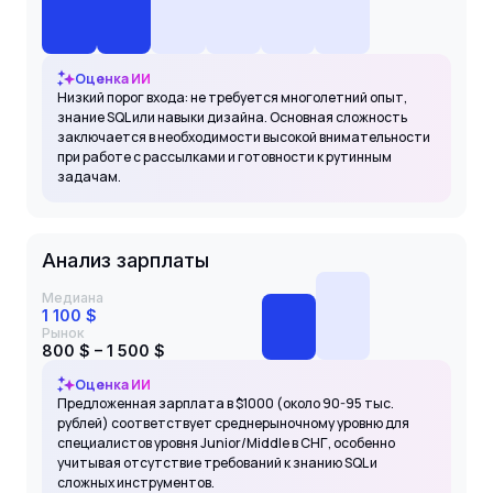
Оценка ИИ
Низкий порог входа: не требуется многолетний опыт,
знание SQL или навыки дизайна. Основная сложность
заключается в необходимости высокой внимательности
при работе с рассылками и готовности к рутинным
задачам.
Анализ зарплаты
Медиана
1 100 $
Рынок
800 $ – 1 500 $
Оценка ИИ
Предложенная зарплата в $1000 (около 90-95 тыс.
рублей) соответствует среднерыночному уровню для
специалистов уровня Junior/Middle в СНГ, особенно
учитывая отсутствие требований к знанию SQL и
сложных инструментов.