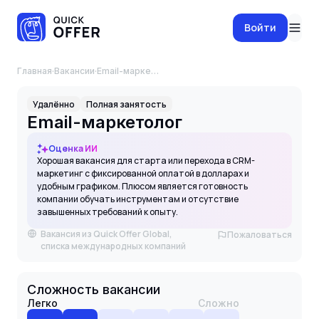
Войти
Главная
·
Вакансии
·
Email-маркетолог
Удалённо
Полная занятость
Email-маркетолог
Оценка ИИ
Хорошая вакансия для старта или перехода в CRM-
маркетинг с фиксированной оплатой в долларах и
удобным графиком. Плюсом является готовность
компании обучать инструментам и отсутствие
завышенных требований к опыту.
Вакансия из Quick Offer Global,
Пожаловаться
списка международных компаний
Сложность вакансии
Легко
Сложно