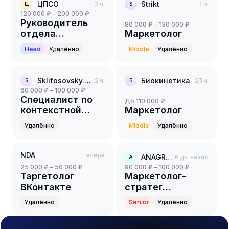
ЦПСО
2 ч.
Strikt
1 ч.
Ц
S
120 000 ₽ – 200 000 ₽
Руководитель
80 000 ₽ – 130 000 ₽
отдела
Маркетолог
маркетинга
Head
Удалённо
Middle
Удалённо
Sklifosovsky.Pro
2 ч.
Биокинетика
23 ч.
S
Б
60 000 ₽ – 100 000 ₽
Специалист по
до 110 000 ₽
контекстной
Маркетолог
рекламе
Удалённо
Middle
Удалённо
(Контекстолог)
NDA
вчера
ANAGRAN
6 дн. назад
A
25 000 ₽ – 50 000 ₽
90 000 ₽ – 100 000 ₽
Таргетолог
Маркетолог-
ВКонтакте
стратег
партнёрского
Удалённо
Senior
Удалённо
направления