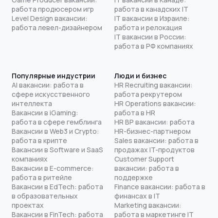
работа продюсером игр
работа в канадских IT
Level Design вакансии:
IT вакансии в Израиле:
работа левел-дизайнером
работа и релокация
IT вакансии в России:
работа в РФ компаниях
Популярные индустрии
Люди и бизнес
AI вакансии: работа в
HR Recruiting вакансии:
сфере искусственного
работа рекрутером
интеллекта
HR Operations вакансии:
Вакансии в iGaming:
работа в HR
работа в сфере гемблинга
HR BP вакансии: работа
Вакансии в Web3 и Crypto:
HR-бизнес-партнером
работа в крипте
Sales вакансии: работа в
Вакансии в Software и SaaS
продажах IT-продуктов
компаниях
Customer Support
Вакансии в E-commerce:
вакансии: работа в
работа в ритейле
поддержке
Вакансии в EdTech: работа
Finance вакансии: работа в
в образовательных
финансах в IT
проектах
Marketing вакансии:
Вакансии в FinTech: работа
работа в маркетинге IT