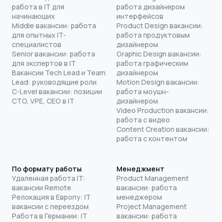
работа в IT для
работа дизайнером
начинающих
интерфейсов
Middle вакансии: работа
Product Design вакансии:
для опытных IT-
работа продуктовым
специалистов
дизайнером
Senior вакансии: работа
Graphic Design вакансии:
для экспертов в IT
работа графическим
Вакансии Tech Lead и Team
дизайнером
Lead: руководящие роли
Motion Design вакансии:
C-Level вакансии: позиции
работа моушн-
CTO, VPE, CEO в IT
дизайнером
Video Production вакансии:
работа с видео
Content Creation вакансии:
работа с контентом
По формату работы
Менеджмент
Удаленная работа IT:
Product Management
вакансии Remote
вакансии: работа
Релокация в Европу: IT
менеджером
вакансии с переездом
Project Management
Работа в Германии: IT
вакансии: работа