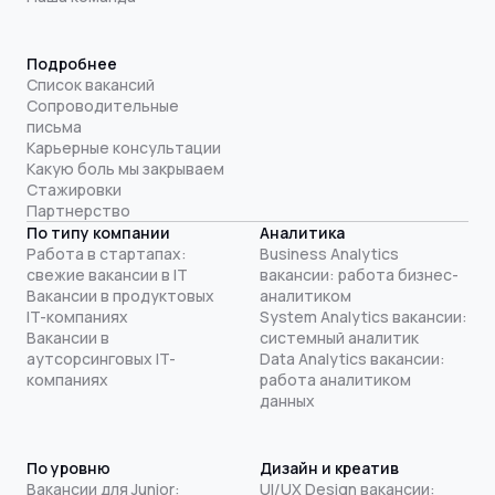
Подробнее
Список вакансий
Сопроводительные
письма
Карьерные консультации
Какую боль мы закрываем
Стажировки
Партнерство
По типу компании
Аналитика
Работа в стартапах:
Business Analytics
свежие вакансии в IT
вакансии: работа бизнес-
Вакансии в продуктовых
аналитиком
IT-компаниях
System Analytics вакансии:
Вакансии в
системный аналитик
аутсорсинговых IT-
Data Analytics вакансии:
компаниях
работа аналитиком
данных
По уровню
Дизайн и креатив
Вакансии для Junior:
UI/UX Design вакансии: