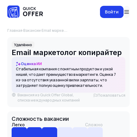
Войти
Главная
·
Вакансии
·
Email маркетолог копирайтер
Удалённо
Email маркетолог копирайтер
Оценка ИИ
Стабильная компания с понятным продуктом и узкой
нишей, что дает преимущество в маркетинге. Оценка 7
из-за отсутствия указанной вилки зарплаты, что
затрудняет полную оценку привлекательности.
Вакансия из Quick Offer Global,
Пожаловаться
списка международных компаний
Сложность вакансии
Легко
Сложно