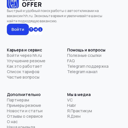
Быстрый и удобный поиск работы с автооткликами на
вакансии hh.ru. Экономьте время и увеличивайте шансы
найти подходящую вакансию.
Войти
Карьера и сервис
Помощь и вопросы
Войти через hh.ru
Полезные ссылки
Улучшение резюме
FAQ
Как это работает
Telegram поддержка
Список тарифов
Telegram канал
Частые вопросы
Дополнительно
Мы в медиа
Партнерам
VC
Примеры резюме
Habr
Новости и статьи
Я.Практикум
Отзывы о сервисе
Я.Дзен
О нас
Наша команда