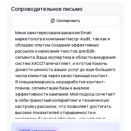
Сопроводительное письмо
Скопировать
Меня заинтересовала вакансия Email-
маркетолога в компании Haccp-Audit, так как я
обладаю опытом создания эффективных
рассылок и написания текстов для B2B-
сегмента. Ваша экспертиза в области внедрения
систем ХАССП впечатляет, и я готов помочь
донести ценность ваших услуг до еще большего
числа клиентов через качественный контент.
Я специализируюсь на разработке контент-
планов, сегментации базы и анализе
эффективности кампаний. Мой подход сочетает
в себе грамотный копирайтинг и техническую
настройку рассылок, что позволяет достигать
высоких показателей открываемости и
конверсии. Буду рад обсудить, как мой опыт
поможет Haccp-Audit укрепить позиции на
рынке.
+250% к просмотрам