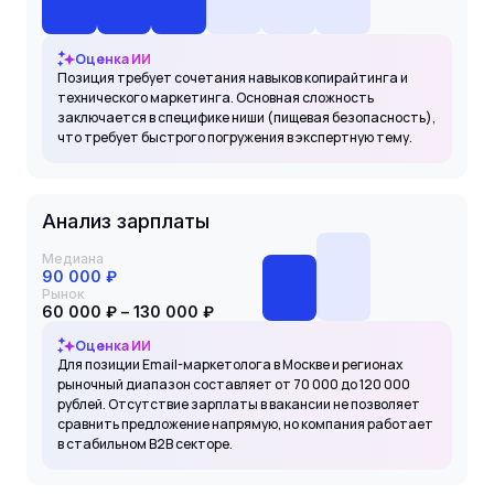
Оценка ИИ
Позиция требует сочетания навыков копирайтинга и
технического маркетинга. Основная сложность
заключается в специфике ниши (пищевая безопасность),
что требует быстрого погружения в экспертную тему.
Анализ зарплаты
Медиана
90 000 ₽
Рынок
60 000 ₽ – 130 000 ₽
Оценка ИИ
Для позиции Email-маркетолога в Москве и регионах
рыночный диапазон составляет от 70 000 до 120 000
рублей. Отсутствие зарплаты в вакансии не позволяет
сравнить предложение напрямую, но компания работает
в стабильном B2B секторе.