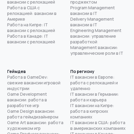
вакансии с релокацией
проджектом
Работа в США с
Program Management
релокацией: вакансии в
вакансии в IT
Америке
Delivery Management
Работа на Кипре: IT
вакансии в IT
вакансии с релокацией
Engineering Management
Работа в Канаде: IT
вакансии: управление
вакансии с релокацией
разработкой
Management вакансии:
управленческие роли в IT
Геймдев
По региону
Работа в GameDev:
IT вакансии в Европе:
свежие вакансии игровой
работа с релокацией и
индустрии
удаленно
Game Development
IT вакансии в Германии:
вакансии: работа в
работа и карьера
разработке игр
IT вакансии на Кипре:
Game Design вакансии:
работа в кипрских
работа геймдизайнером
компаниях
Game Art вакансии: работа
IT вакансии в США: работа
художником игр
в американских компаниях
Game Producer вакансии:
IT вакансии в Канаде: