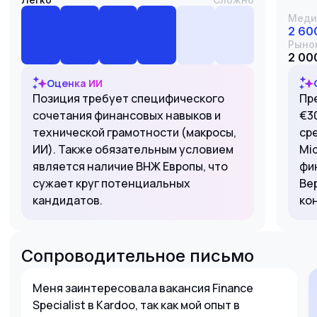
Меди
2 60
Рыно
2 000
Оценка ИИ
Позиция требует специфического
Пр
сочетания финансовых навыков и
€3
технической грамотности (макросы,
ср
ИИ). Также обязательным условием
Mi
является наличие ВНЖ Европы, что
фи
сужает круг потенциальных
Ве
кандидатов.
ко
Сопроводительное письмо
Меня заинтересовала вакансия Finance
Specialist в Kardoo, так как мой опыт в