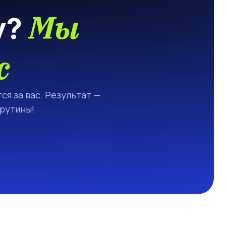
Мы
у?
с
ся за вас. Результат —
 рутины!