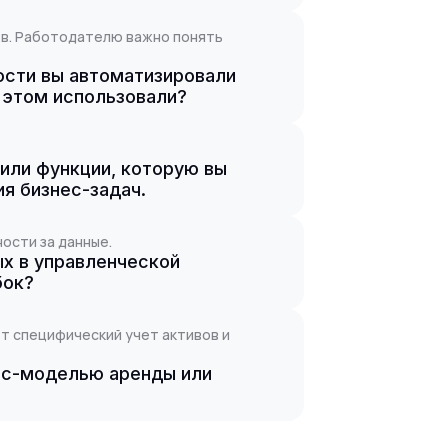
ов. Работодателю важно понять
ости вы автоматизировали
и этом использовали?
или функции, которую вы
ия бизнес-задач.
ости за данные.
ых в управленческой
бок?
ет специфический учет активов и
нес-моделью аренды или