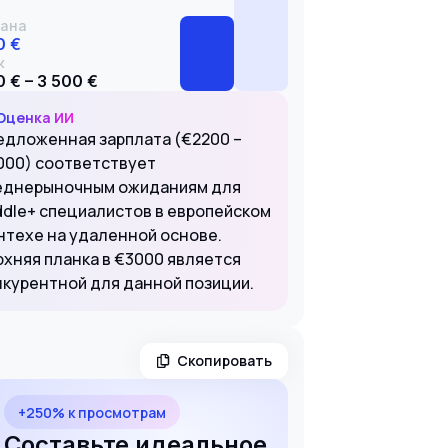
ана
0 €
к
 € – 3 500 €
Оценка ИИ
едложенная зарплата (€2200 –
000) соответствует
еднерыночным ожиданиям для
ddle+ специалистов в европейском
нтехе на удаленной основе.
рхняя планка в €3000 является
нкурентной для данной позиции.
Скопировать
+250% к просмотрам
Составьте идеальное