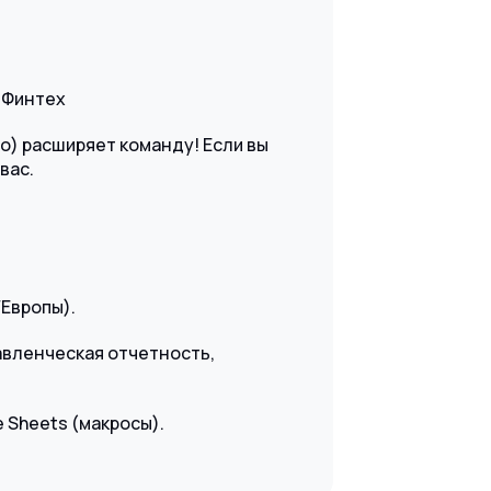
й Финтех
о) расширяет команду! Если вы
вас.
Европы).
авленческая отчетность,
le Sheets (макросы).