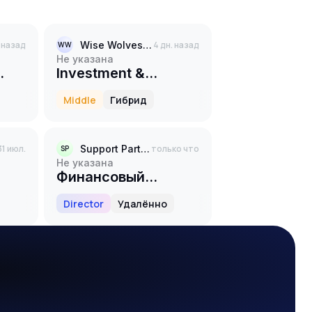
. назад
Wise Wolves Group
4 дн. назад
WW
Не указана
Investment &
Portfolio Manager
Middle
Гибрид
31 июл.
Support Partners
только что
SP
Не указана
Финансовый
директор
Director
Удалённо