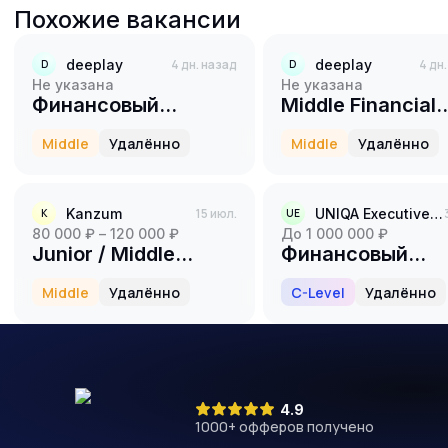
Похожие вакансии
deeplay
4 дн. назад
deeplay
4 дн
D
D
Не указана
Не указана
Финансовый
Middle Financial
бизнес-партнер
Analyst
Middle
Удалённо
Middle
Удалённо
[Middle]
Kanzum
15 июл.
UNIQA Executive Search
K
UE
80 000 ₽ – 120 000 ₽
до 1 000 000 ₽
Junior / Middle
Финансовый
Finance Operations
директор (CFO)
Middle
Удалённо
C-Level
Удалённо
& Management
Accounting Analyst
4.9
1000
+ офферов получено