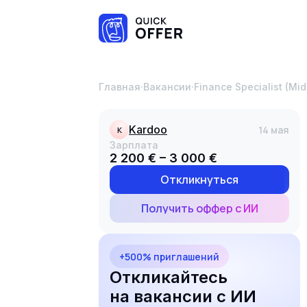
Главная
·
Вакансии
·
Finance Specialist (Mi
Kardoo
14 мая
K
Зарплата
2 200 € – 3 000 €
Откликнуться
Получить оффер с ИИ
+500% приглашений
Откликайтесь
на вакансии с ИИ