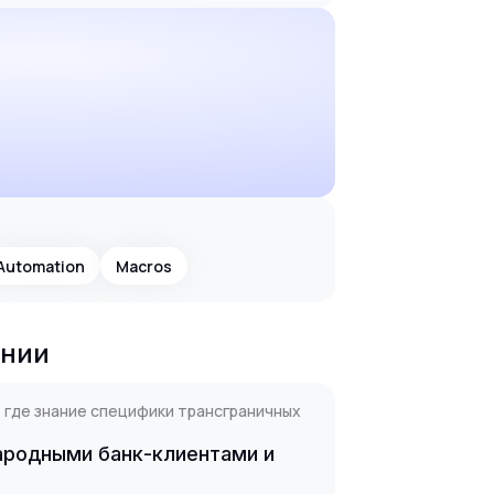
Automation
Macros
ании
 где знание специфики трансграничных
ародными банк-клиентами и