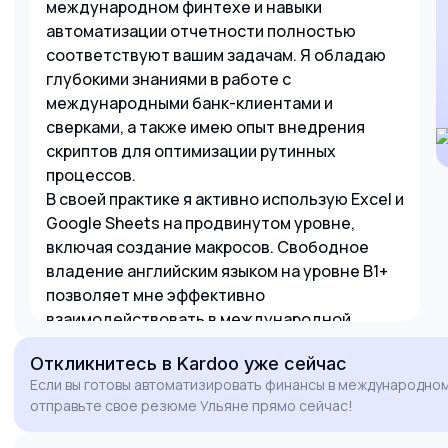
международном финтехе и навыки
автоматизации отчетности полностью
соответствуют вашим задачам. Я обладаю
глубокими знаниями в работе с
международными банк-клиентами и
сверками, а также имею опыт внедрения
скриптов для оптимизации рутинных
процессов.
В своей практике я активно использую Excel и
Google Sheets на продвинутом уровне,
включая создание макросов. Свободное
владение английским языком на уровне B1+
позволяет мне эффективно
взаимодействовать в международной
среде. Буду рад обсудить, как мой опыт
Откликнитесь
в Kardoo
уже сейчас
поможет Kardoo в масштабировании сервиса
Если вы готовы автоматизировать финансы в международно
аренды авто.
отправьте свое резюме Ульяне прямо сейчас!