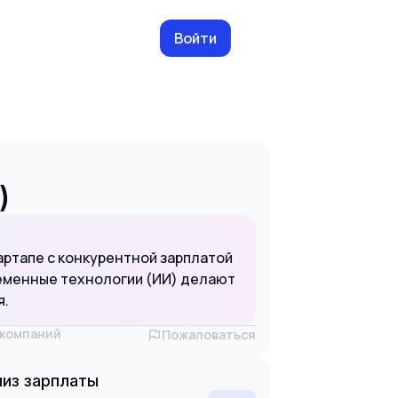
Войти
)
ртапе с конкурентной зарплатой
ременные технологии (ИИ) делают
я.
х компаний
Пожаловаться
из зарплаты