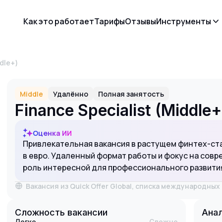
Как это работает
Тарифы
Отзывы
Инструменты
ddle+)
Middle
Удалённо
Полная занятость
Finance Specialist (Middle+
Оценка ИИ
Привлекательная вакансия в растущем финтех-ста
в евро. Удаленный формат работы и фокус на сов
роль интересной для профессионального развити
Вакансия из Quick Offer Global, списка международны
Сложность вакансии
Анал
Легко
Сложно