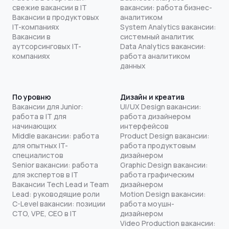
свежие вакансии в IT
вакансии: работа бизнес-
Вакансии в продуктовых
аналитиком
IT-компаниях
System Analytics вакансии:
Вакансии в
системный аналитик
аутсорсинговых IT-
Data Analytics вакансии:
компаниях
работа аналитиком
данных
По уровню
Дизайн и креатив
Вакансии для Junior:
UI/UX Design вакансии:
работа в IT для
работа дизайнером
начинающих
интерфейсов
Middle вакансии: работа
Product Design вакансии:
для опытных IT-
работа продуктовым
специалистов
дизайнером
Senior вакансии: работа
Graphic Design вакансии:
для экспертов в IT
работа графическим
Вакансии Tech Lead и Team
дизайнером
Lead: руководящие роли
Motion Design вакансии:
C-Level вакансии: позиции
работа моушн-
CTO, VPE, CEO в IT
дизайнером
Video Production вакансии: