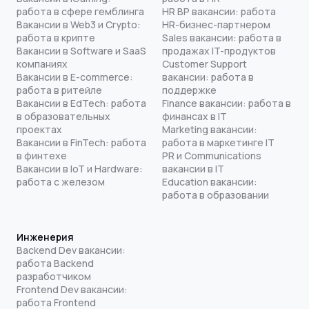
работа в сфере гемблинга
HR BP вакансии: работа
Вакансии в Web3 и Crypto:
HR-бизнес-партнером
работа в крипте
Sales вакансии: работа в
Вакансии в Software и SaaS
продажах IT-продуктов
компаниях
Customer Support
Вакансии в E-commerce:
вакансии: работа в
работа в ритейле
поддержке
Вакансии в EdTech: работа
Finance вакансии: работа в
в образовательных
финансах в IT
проектах
Marketing вакансии:
Вакансии в FinTech: работа
работа в маркетинге IT
в финтехе
PR и Communications
Вакансии в IoT и Hardware:
вакансии в IT
работа с железом
Education вакансии:
работа в образовании
Инженерия
Backend Dev вакансии:
работа Backend
разработчиком
Frontend Dev вакансии:
работа Frontend