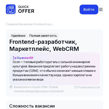
Войти
Главная
·
Вакансии
·
Frontend-разработчик, Маркетплейс, WebCRM
Удалённо
Полная занятость
Frontend-разработчик,
Маркетплейс, WebCRM
Оценка ИИ
Ozon — топовый работодатель с сильной инженерной
культурой. Вакансия предлагает работу над внутренним
продуктом (CRM), что обычно означает меньше спешки и
больше внимания к качеству кода, однако зарплата не
указана в явном виде.
Вакансия из Quick Offer Global,
Пожаловаться
списка международных компаний
Сложность вакансии