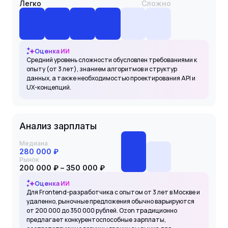
Легко
Сложно
Оценка ИИ
Средний уровень сложности обусловлен требованиями к
опыту (от 3 лет), знанием алгоритмов и структур
данных, а также необходимостью проектирования API и
UX-концепций.
Анализ зарплаты
Медиана
280 000 ₽
Рынок
200 000 ₽ – 350 000 ₽
Оценка ИИ
Для Frontend-разработчика с опытом от 3 лет в Москве и
удаленно, рыночные предложения обычно варьируются
от 200 000 до 350 000 рублей. Ozon традиционно
предлагает конкурентоспособные зарплаты,