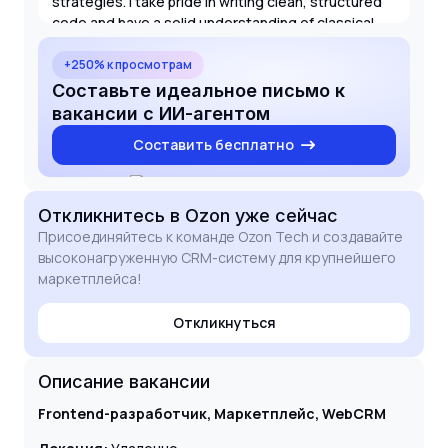
strategies. I take pride in writing clean, structured
code and have a solid understanding of classical
algorithms and data structures. I am eager to bring
my expertise in TypeScript and React to your team
+250% к просмотрам
to help optimize the existing codebase and
Составьте идеальное письмо к
develop new features for the WebCRM platform.
вакансии с ИИ-агентом
Составить бесплатно
Откликнитесь
в Ozon
уже сейчас
Присоединяйтесь к команде Ozon Tech и создавайте
высоконагруженную CRM-систему для крупнейшего
маркетплейса!
Откликнуться
Описание вакансии
Frontend-разработчик, Маркетплейс, WebCRM