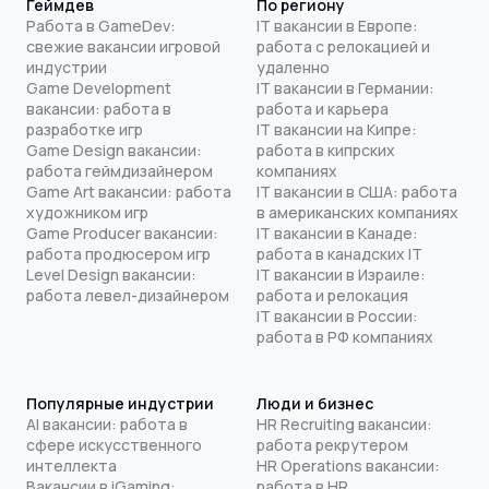
Геймдев
По региону
Работа в GameDev:
IT вакансии в Европе:
свежие вакансии игровой
работа с релокацией и
индустрии
удаленно
Game Development
IT вакансии в Германии:
вакансии: работа в
работа и карьера
разработке игр
IT вакансии на Кипре:
Game Design вакансии:
работа в кипрских
работа геймдизайнером
компаниях
Game Art вакансии: работа
IT вакансии в США: работа
художником игр
в американских компаниях
Game Producer вакансии:
IT вакансии в Канаде:
работа продюсером игр
работа в канадских IT
Level Design вакансии:
IT вакансии в Израиле:
работа левел-дизайнером
работа и релокация
IT вакансии в России:
работа в РФ компаниях
Популярные индустрии
Люди и бизнес
AI вакансии: работа в
HR Recruiting вакансии:
сфере искусственного
работа рекрутером
интеллекта
HR Operations вакансии:
Вакансии в iGaming:
работа в HR