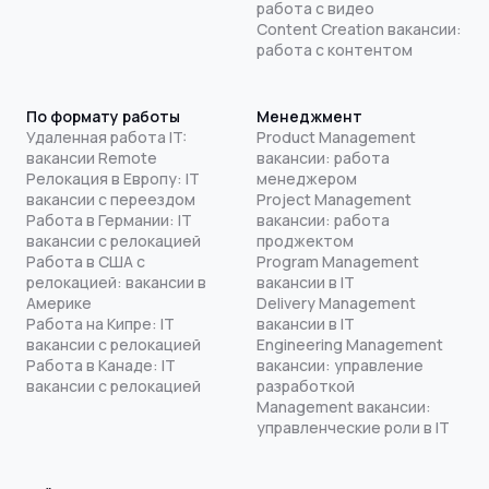
работа с видео
Content Creation вакансии:
работа с контентом
По формату работы
Менеджмент
Удаленная работа IT:
Product Management
вакансии Remote
вакансии: работа
Релокация в Европу: IT
менеджером
вакансии с переездом
Project Management
Работа в Германии: IT
вакансии: работа
вакансии с релокацией
проджектом
Работа в США с
Program Management
релокацией: вакансии в
вакансии в IT
Америке
Delivery Management
Работа на Кипре: IT
вакансии в IT
вакансии с релокацией
Engineering Management
Работа в Канаде: IT
вакансии: управление
вакансии с релокацией
разработкой
Management вакансии:
управленческие роли в IT