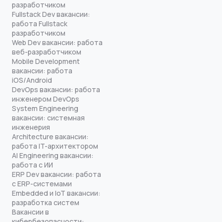
разработчиком
Fullstack Dev вакансии:
работа Fullstack
разработчиком
Web Dev вакансии: работа
веб-разработчиком
Mobile Development
вакансии: работа
iOS/Android
DevOps вакансии: работа
инженером DevOps
System Engineering
вакансии: системная
инженерия
Architecture вакансии:
работа IT-архитектором
AI Engineering вакансии:
работа с ИИ
ERP Dev вакансии: работа
с ERP-системами
Embedded и IoT вакансии:
разработка систем
Вакансии в
кибербезопасности: