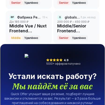
партнерский
Senior
Удалённо
Senior
Удалённо
проект(финтех)
(Senior)
Фабрика Решений
15 ч.
globalstaff
3 дн. назад
ФР
G
до 185 000 ₽
200 000 ₽ – 450 000 ₽
Middle Vue / Nuxt
Middle/Senior
Frontend
Frontend
Developer
Developer
Middle
Удалённо
Senior
Удалённо
(Vue.js)
4.9
1000
+ офферов получено
Устали искать работу?
Мы найдём её за вас
Quick Offer улучшит ваше резюме, подберёт лучшие
вакансии и откликнется за вас. Результат — в 3 раза больше
приглашений на собеседования и никакой рутины!