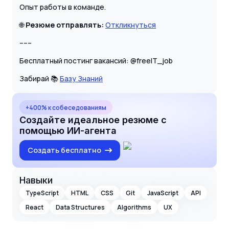
Опыт работы в команде.
🌐
Резюме отправлять:
Откликнуться
–––
Бесплатный постинг вакансий: @freeIT_job
Забирай 📚
Базу Знаний
+400% к собеседованиям
Создайте идеальное резюме с
помощью ИИ-агента
Создать бесплатно
Навыки
TypeScript
HTML
CSS
Git
JavaScript
API
React
Data Structures
Algorithms
UX