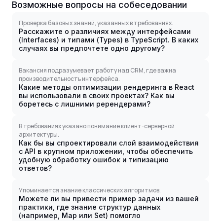
Возможные вопросы на собеседовании
Проверка базовых знаний, указанных в требованиях.
Расскажите о различиях между интерфейсами
(Interfaces) и типами (Types) в TypeScript. В каких
случаях вы предпочтете одно другому?
Вакансия подразумевает работу над CRM, где важна
производительность интерфейса.
Какие методы оптимизации рендеринга в React
вы использовали в своих проектах? Как вы
боретесь с лишними ререндерами?
В требованиях указано понимание клиент-серверной
архитектуры.
Как бы вы спроектировали слой взаимодействия
с API в крупном приложении, чтобы обеспечить
удобную обработку ошибок и типизацию
ответов?
Упоминается знание классических алгоритмов.
Можете ли вы привести пример задачи из вашей
практики, где знание структур данных
(например, Map или Set) помогло