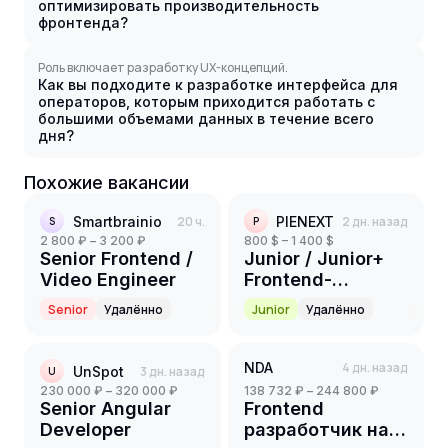
оптимизировать производительность
фронтенда?
Роль включает разработку UX-концепций.
Как вы подходите к разработке интерфейса для
операторов, которым приходится работать с
большими объемами данных в течение всего
дня?
Похожие вакансии
Smartbrainio
20 ч.
PIENEXT
2 дн. назад
S
P
2 800 ₽ – 3 200 ₽
800 $ – 1 400 $
Senior Frontend /
Junior / Junior+
Video Engineer
Frontend-
разработчик
Senior
Удалённо
Junior
Удалённо
(Angular)
NDA
4 дн. назад
UnSpot
3 дн. назад
U
230 000 ₽ – 320 000 ₽
138 732 ₽ – 244 800 ₽
Senior Angular
Frontend
Developer
разработчик на