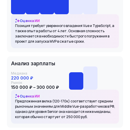
Оценка ИИ
Позиция требует уверенного владения Vue и TypeScript, а
также опыта работы от 4 лет. Основная сложность
заключается в необходимости быстрого погружения в
проект для запуска MVP в сжатые сроки.
Анализ зарплаты
Медиана
220 000 ₽
Рынок
150 000 ₽ – 300 000 ₽
Оценка ИИ
Предложенная вилка (120-170к) соответствует средним
рыночным значениям для Middle Vue-разработчиков в РФ,
однако для уровня Senior она находится ниже медианы,
которая обычно стартует от 250 000 руб.