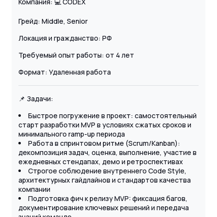
Компания: 💻 CODEX
Грейд: Middle, Senior
Локация и гражданство: РФ
Требуемый опыт работы: от 4 лет
Формат: Удаленная работа
📌 Задачи:
Быстрое погружение в проект: самостоятельный
старт разработки MVP в условиях сжатых сроков и
минимального ramp-up периода
Работа в спринтовом ритме (Scrum/Kanban):
декомпозиция задач, оценка, выполнение, участие в
ежедневных стендапах, демо и ретроспективах
Строгое соблюдение внутреннего Code Style,
архитектурных гайдлайнов и стандартов качества
компании
Подготовка фич к релизу MVP: фиксация багов,
документирование ключевых решений и передача
знаний команде