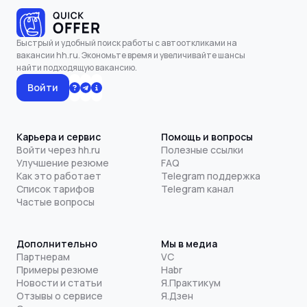
Быстрый и удобный поиск работы с автооткликами на
вакансии hh.ru. Экономьте время и увеличивайте шансы
найти подходящую вакансию.
Войти
Карьера и сервис
Помощь и вопросы
Войти через hh.ru
Полезные ссылки
Улучшение резюме
FAQ
Как это работает
Telegram поддержка
Список тарифов
Telegram канал
Частые вопросы
Дополнительно
Мы в медиа
Партнерам
VC
Примеры резюме
Habr
Новости и статьи
Я.Практикум
Отзывы о сервисе
Я.Дзен