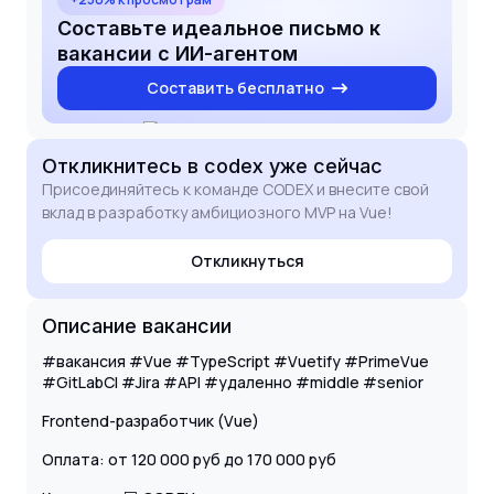
Составьте идеальное письмо к
вакансии с ИИ-агентом
Составить бесплатно
Откликнитесь
в codex
уже сейчас
Присоединяйтесь к команде CODEX и внесите свой
вклад в разработку амбициозного MVP на Vue!
Откликнуться
Описание вакансии
#вакансия #Vue #TypeScript #Vuetify #PrimeVue
#GitLabCI #Jira #API #удаленно #middle #senior
Frontend-разработчик (Vue)
Оплата: от 120 000 руб до 170 000 руб