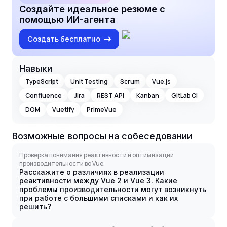
Создайте идеальное резюме с
помощью ИИ-агента
Создать бесплатно
Навыки
TypeScript
Unit Testing
Scrum
Vue.js
Confluence
Jira
REST API
Kanban
GitLab CI
DOM
Vuetify
PrimeVue
Возможные вопросы на собеседовании
Проверка понимания реактивности и оптимизации
производительности во Vue.
Расскажите о различиях в реализации
реактивности между Vue 2 и Vue 3. Какие
проблемы производительности могут возникнуть
при работе с большими списками и как их
решить?