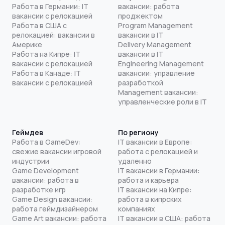
Работа в Германии: IT
вакансии: работа
вакансии с релокацией
проджектом
Работа в США с
Program Management
релокацией: вакансии в
вакансии в IT
Америке
Delivery Management
Работа на Кипре: IT
вакансии в IT
вакансии с релокацией
Engineering Management
Работа в Канаде: IT
вакансии: управление
вакансии с релокацией
разработкой
Management вакансии:
управленческие роли в IT
Геймдев
По региону
Работа в GameDev:
IT вакансии в Европе:
свежие вакансии игровой
работа с релокацией и
индустрии
удаленно
Game Development
IT вакансии в Германии:
вакансии: работа в
работа и карьера
разработке игр
IT вакансии на Кипре:
Game Design вакансии:
работа в кипрских
работа геймдизайнером
компаниях
Game Art вакансии: работа
IT вакансии в США: работа