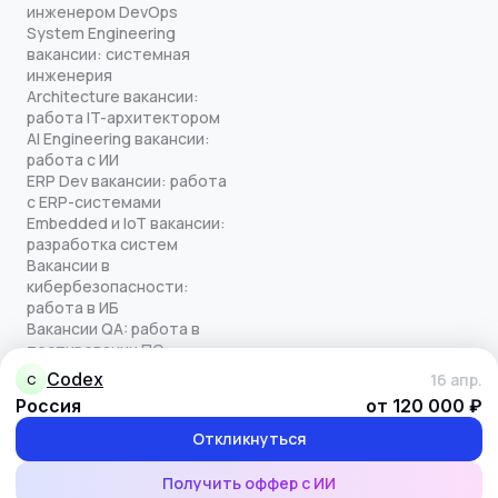
инженером DevOps
System Engineering
вакансии: системная
инженерия
Architecture вакансии:
работа IT-архитектором
AI Engineering вакансии:
работа с ИИ
ERP Dev вакансии: работа
с ERP-системами
Embedded и IoT вакансии:
разработка систем
Вакансии в
кибербезопасности:
работа в ИБ
Вакансии QA: работа в
тестировании ПО
Все права защищены
codex
16 апр.
C
© quick-offer.ru 2024–2026
Россия
от 120 000 ₽
Использование cookie
Оферта на оказание услуг
Откликнуться
Политика конфиденциальности
Обработка персональных данных
Получить оффер с ИИ