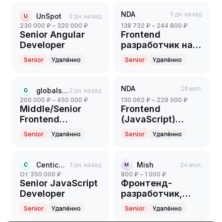
NDA
3 дн. назад
UnSpot
2 дн. назад
U
230 000 ₽ – 320 000 ₽
138 732 ₽ – 244 800 ₽
Senior Angular
Frontend
Developer
разработчик на
партнерский
Senior
Удалённо
Senior
Удалённо
проект(финтех)
(Senior)
NDA
28 июл.
globalstaff
2 дн. назад
G
200 000 ₽ – 450 000 ₽
130 062 ₽ – 229 500 ₽
Middle/Senior
Frontend
Frontend
(JavaScript)
Developer
разработчик
Senior
Удалённо
Senior
Удалённо
(Vue.js)
(Senior)
Centicore
3 дн. назад
Mish
24 июл.
C
M
от 350 000 ₽
800 ₽ – 1 000 ₽
Senior JavaScript
Фронтенд-
Developer
разработчик,
React / Micro
Senior
Удалённо
Senior
Удалённо
Frontends