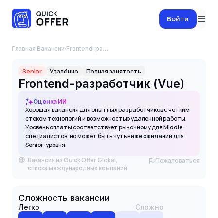
Войти
Главная
·
Вакансии
·
Frontend-разработчик (Vue)
Senior
Удалённо
Полная занятость
Frontend-разработчик (Vue)
Оценка ИИ
Хорошая вакансия для опытных разработчиков с четким
стеком технологий и возможностью удаленной работы.
Уровень оплаты соответствует рыночному для Middle-
специалистов, но может быть чуть ниже ожиданий для
Senior-уровня.
Вакансия из Quick Offer Global,
Пожаловаться
списка международных компаний
Сложность вакансии
Легко
Сложно