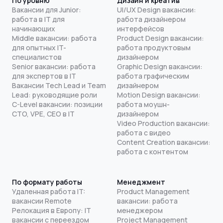
По уровню
Дизайн и креатив
Вакансии для Junior:
UI/UX Design вакансии:
работа в IT для
работа дизайнером
начинающих
интерфейсов
Middle вакансии: работа
Product Design вакансии:
для опытных IT-
работа продуктовым
специалистов
дизайнером
Senior вакансии: работа
Graphic Design вакансии:
для экспертов в IT
работа графическим
Вакансии Tech Lead и Team
дизайнером
Lead: руководящие роли
Motion Design вакансии:
C-Level вакансии: позиции
работа моушн-
CTO, VPE, CEO в IT
дизайнером
Video Production вакансии:
работа с видео
Content Creation вакансии:
работа с контентом
По формату работы
Менеджмент
Удаленная работа IT:
Product Management
вакансии Remote
вакансии: работа
Релокация в Европу: IT
менеджером
вакансии с переездом
Project Management