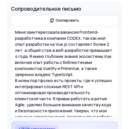
Сопроводительное письмо
Скопировать
Меня заинтересовала вакансия Frontend-
разработчика в компании CODEX, так как мой
опыт разработки на Vue.js составляет более 2
лет, а общий стаж в веб-разработке превышает
4 года. Я имею глубокие знания экосистемы Vue,
включая опыт работы с библиотеками
компонентов Vuetify и PrimeVue, а также
уверенно владею TypeScript.
В моем портфолио есть проекты, где я успешно
интегрировал сложные REST API и
оптимизировал производительность
клиентской части. Я привык работать в ритме
Agile, уделяю большое внимание качеству кода
и безопасности приложений. Уверен, что мои
навыки в написании юнит-тестов и опыт работы
с GitLab CI помогут вашей команде выпустить
качественный MVP в срок.
+250% к просмотрам