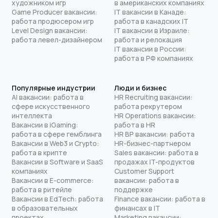
художником игр
в американских компаниях
Game Producer вакансии:
IT вакансии в Канаде:
работа продюсером игр
работа в канадских IT
Level Design вакансии:
IT вакансии в Израиле:
работа левел-дизайнером
работа и релокация
IT вакансии в России:
работа в РФ компаниях
Популярные индустрии
Люди и бизнес
AI вакансии: работа в
HR Recruiting вакансии:
сфере искусственного
работа рекрутером
интеллекта
HR Operations вакансии:
Вакансии в iGaming:
работа в HR
работа в сфере гемблинга
HR BP вакансии: работа
Вакансии в Web3 и Crypto:
HR-бизнес-партнером
работа в крипте
Sales вакансии: работа в
Вакансии в Software и SaaS
продажах IT-продуктов
компаниях
Customer Support
Вакансии в E-commerce:
вакансии: работа в
работа в ритейле
поддержке
Вакансии в EdTech: работа
Finance вакансии: работа в
в образовательных
финансах в IT
проектах
Marketing вакансии: