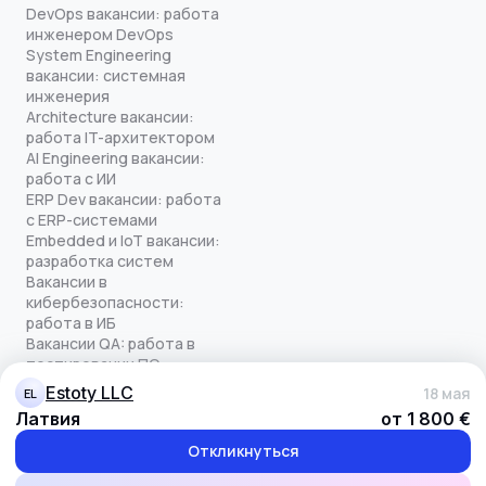
DevOps вакансии: работа
инженером DevOps
System Engineering
вакансии: системная
инженерия
Architecture вакансии:
работа IT-архитектором
AI Engineering вакансии:
работа с ИИ
ERP Dev вакансии: работа
с ERP-системами
Embedded и IoT вакансии:
разработка систем
Вакансии в
кибербезопасности:
работа в ИБ
Вакансии QA: работа в
тестировании ПО
Все права защищены
Estoty LLC
18 мая
EL
© quick-offer.ru 2024–2026
Латвия
от 1 800 €
Использование cookie
Оферта на оказание услуг
Откликнуться
Политика конфиденциальности
Обработка персональных данных