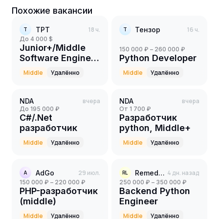
Похожие вакансии
ТРТ
18 ч.
Тензор
16 ч.
Т
Т
до 4 000 $
Junior+/Middle
150 000 ₽ – 260 000 ₽
Software Engineer
Python Developer
(Python)
Middle
Удалённо
Middle
Удалённо
NDA
вчера
NDA
вчера
до 195 000 ₽
от 1 700 ₽
C#/.Net
Разработчик
разработчик
python, Middle+
Middle
Удалённо
Middle
Удалённо
AdGo
29 июл.
Remedy Logic
4 дн. назад
A
RL
150 000 ₽ – 220 000 ₽
250 000 ₽ – 350 000 ₽
PHP-разработчик
Backend Python
(middle)
Engineer
Middle
Удалённо
Middle
Удалённо