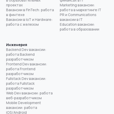
в образовательных
финансах в IT
проектах
Marketing вакансии:
Вакансии в FinTech: работа
работа в маркетинге IT
в финтехе
PR и Communications
Вакансии в IoT и Hardware:
вакансии в IT
работа с железом
Education вакансии:
работа в образовании
Инженерия
Backend Dev вакансии:
работа Backend
разработчиком
Frontend Dev вакансии:
работа Frontend
разработчиком
Fullstack Dev вакансии:
работа Fullstack
разработчиком
Web Dev вакансии: работа
веб-разработчиком
Mobile Development
вакансии: работа
iOS/Android