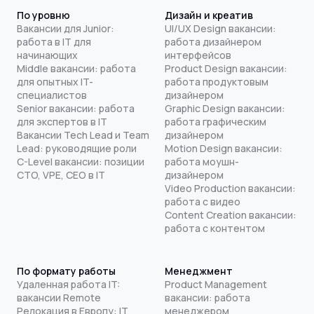
По уровню
Дизайн и креатив
Вакансии для Junior:
UI/UX Design вакансии:
работа в IT для
работа дизайнером
начинающих
интерфейсов
Middle вакансии: работа
Product Design вакансии:
для опытных IT-
работа продуктовым
специалистов
дизайнером
Senior вакансии: работа
Graphic Design вакансии:
для экспертов в IT
работа графическим
Вакансии Tech Lead и Team
дизайнером
Lead: руководящие роли
Motion Design вакансии:
C-Level вакансии: позиции
работа моушн-
CTO, VPE, CEO в IT
дизайнером
Video Production вакансии:
работа с видео
Content Creation вакансии:
работа с контентом
По формату работы
Менеджмент
Удаленная работа IT:
Product Management
вакансии Remote
вакансии: работа
Релокация в Европу: IT
менеджером