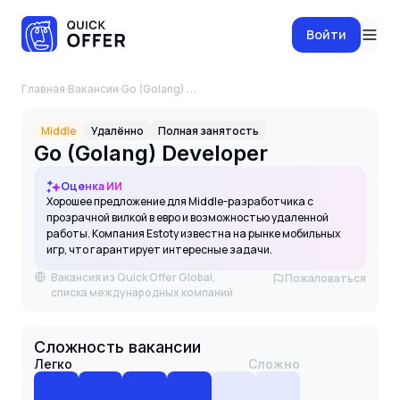
Войти
Главная
·
Вакансии
·
Go (Golang) Developer
Middle
Удалённо
Полная занятость
Go (Golang) Developer
Оценка ИИ
Хорошее предложение для Middle-разработчика с
прозрачной вилкой в евро и возможностью удаленной
работы. Компания Estoty известна на рынке мобильных
игр, что гарантирует интересные задачи.
Вакансия из Quick Offer Global,
Пожаловаться
списка международных компаний
Сложность вакансии
Легко
Сложно