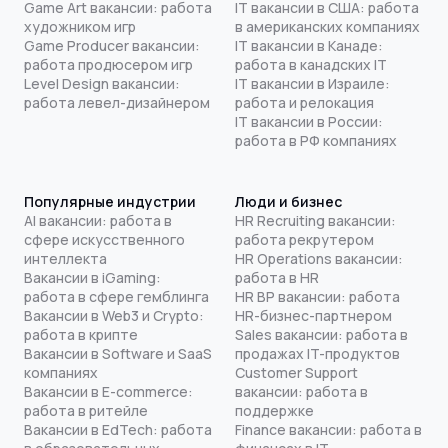
Game Art вакансии: работа
IT вакансии в США: работа
художником игр
в американских компаниях
Game Producer вакансии:
IT вакансии в Канаде:
работа продюсером игр
работа в канадских IT
Level Design вакансии:
IT вакансии в Израиле:
работа левел-дизайнером
работа и релокация
IT вакансии в России:
работа в РФ компаниях
Популярные индустрии
Люди и бизнес
AI вакансии: работа в
HR Recruiting вакансии:
сфере искусственного
работа рекрутером
интеллекта
HR Operations вакансии:
Вакансии в iGaming:
работа в HR
работа в сфере гемблинга
HR BP вакансии: работа
Вакансии в Web3 и Crypto:
HR-бизнес-партнером
работа в крипте
Sales вакансии: работа в
Вакансии в Software и SaaS
продажах IT-продуктов
компаниях
Customer Support
Вакансии в E-commerce:
вакансии: работа в
работа в ритейле
поддержке
Вакансии в EdTech: работа
Finance вакансии: работа в