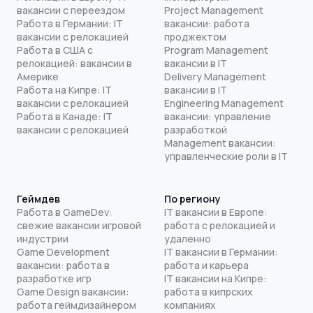
вакансии с переездом
Project Management
Работа в Германии: IT
вакансии: работа
вакансии с релокацией
проджектом
Работа в США с
Program Management
релокацией: вакансии в
вакансии в IT
Америке
Delivery Management
Работа на Кипре: IT
вакансии в IT
вакансии с релокацией
Engineering Management
Работа в Канаде: IT
вакансии: управление
вакансии с релокацией
разработкой
Management вакансии:
управленческие роли в IT
Геймдев
По региону
Работа в GameDev:
IT вакансии в Европе:
свежие вакансии игровой
работа с релокацией и
индустрии
удаленно
Game Development
IT вакансии в Германии:
вакансии: работа в
работа и карьера
разработке игр
IT вакансии на Кипре:
Game Design вакансии:
работа в кипрских
работа геймдизайнером
компаниях