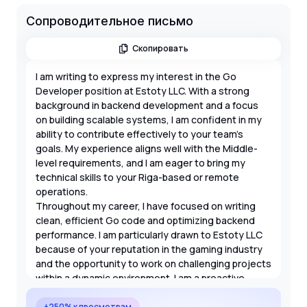
Сопроводительное письмо
Скопировать
I am writing to express my interest in the Go
Developer position at Estoty LLC. With a strong
background in backend development and a focus
on building scalable systems, I am confident in my
ability to contribute effectively to your team's
goals. My experience aligns well with the Middle-
level requirements, and I am eager to bring my
technical skills to your Riga-based or remote
operations.
Throughout my career, I have focused on writing
clean, efficient Go code and optimizing backend
performance. I am particularly drawn to Estoty LLC
because of your reputation in the gaming industry
and the opportunity to work on challenging projects
within a dynamic environment. I am a proactive
problem-solver who thrives in collaborative settings
and is always looking for ways to improve system
+250% к просмотрам