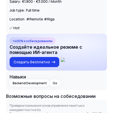
Salary: €1.800 - €3.000 / Month
Job type: Full time
Location: #Remote #Riga
✅ Hot
+400% к собеседованиям
Создайте идеальное резюме с
помощью ИИ-агента
Создать бесплатно
Навыки
Backend Development
Go
Возможные вопросы на собеседовании
Проверка понимания основ управления памятью и
конкурентности в Go.