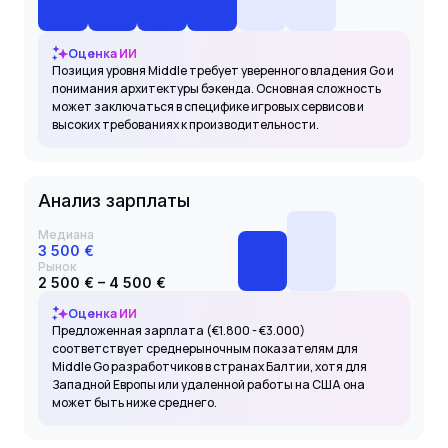
Оценка ИИ
Позиция уровня Middle требует уверенного владения Go и
понимания архитектуры бэкенда. Основная сложность
может заключаться в специфике игровых сервисов и
высоких требованиях к производительности.
Анализ зарплаты
Медиана
3 500 €
Рынок
2 500 € – 4 500 €
Оценка ИИ
Предложенная зарплата (€1.800 - €3.000)
соответствует среднерыночным показателям для
Middle Go разработчиков в странах Балтии, хотя для
Западной Европы или удаленной работы на США она
может быть ниже среднего.