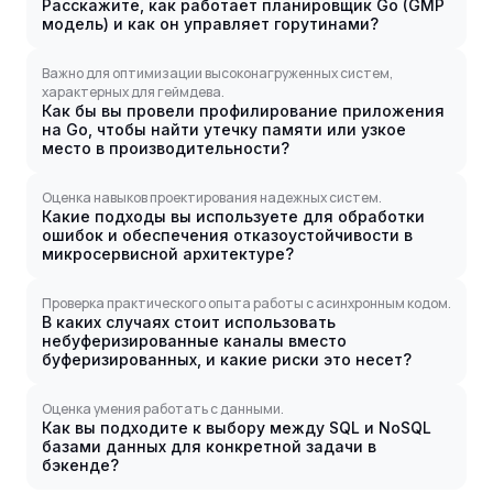
Расскажите, как работает планировщик Go (GMP
модель) и как он управляет горутинами?
Важно для оптимизации высоконагруженных систем,
характерных для геймдева.
Как бы вы провели профилирование приложения
на Go, чтобы найти утечку памяти или узкое
место в производительности?
Оценка навыков проектирования надежных систем.
Какие подходы вы используете для обработки
ошибок и обеспечения отказоустойчивости в
микросервисной архитектуре?
Проверка практического опыта работы с асинхронным кодом.
В каких случаях стоит использовать
небуферизированные каналы вместо
буферизированных, и какие риски это несет?
Оценка умения работать с данными.
Как вы подходите к выбору между SQL и NoSQL
базами данных для конкретной задачи в
бэкенде?