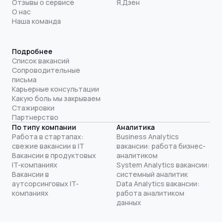
Отзывы о сервисе
Я.Дзен
О нас
Наша команда
Подробнее
Список вакансий
Сопроводительные
письма
Карьерные консультации
Какую боль мы закрываем
Стажировки
Партнерство
По типу компании
Аналитика
Работа в стартапах:
Business Analytics
свежие вакансии в IT
вакансии: работа бизнес-
Вакансии в продуктовых
аналитиком
IT-компаниях
System Analytics вакансии:
Вакансии в
системный аналитик
аутсорсинговых IT-
Data Analytics вакансии:
компаниях
работа аналитиком
данных