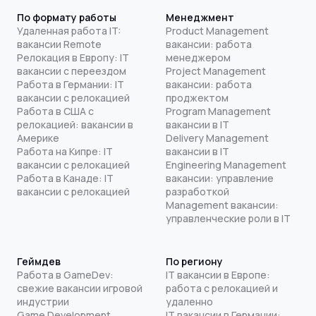
По формату работы
Менеджмент
Удаленная работа IT:
Product Management
вакансии Remote
вакансии: работа
Релокация в Европу: IT
менеджером
вакансии с переездом
Project Management
Работа в Германии: IT
вакансии: работа
вакансии с релокацией
проджектом
Работа в США с
Program Management
релокацией: вакансии в
вакансии в IT
Америке
Delivery Management
Работа на Кипре: IT
вакансии в IT
вакансии с релокацией
Engineering Management
Работа в Канаде: IT
вакансии: управление
вакансии с релокацией
разработкой
Management вакансии:
управленческие роли в IT
Геймдев
По региону
Работа в GameDev:
IT вакансии в Европе:
свежие вакансии игровой
работа с релокацией и
индустрии
удаленно
Game Development
IT вакансии в Германии: