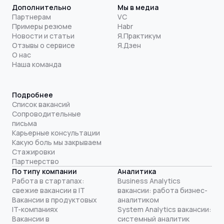
Дополнительно
Мы в медиа
Партнерам
VC
Примеры резюме
Habr
Новости и статьи
Я.Практикум
Отзывы о сервисе
Я.Дзен
О нас
Наша команда
Подробнее
Список вакансий
Сопроводительные
письма
Карьерные консультации
Какую боль мы закрываем
Стажировки
Партнерство
По типу компании
Аналитика
Работа в стартапах:
Business Analytics
свежие вакансии в IT
вакансии: работа бизнес-
Вакансии в продуктовых
аналитиком
IT-компаниях
System Analytics вакансии:
Вакансии в
системный аналитик