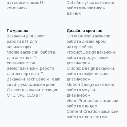
аутсорсинговых IT-
Data Analytics вакансии:
компаниях
работа аналитиком
данных
По уровню
Дизайн и креатив
Вакансии для Junior:
UI/UX Design вакансии:
работа в IT для
работа дизайнером
начинающих
интерфейсов
Middle вакансии: работа
Product Design вакансии:
для опытных IT-
работа продуктовым
специалистов
дизайнером
Senior вакансии: работа
Graphic Design вакансии:
для экспертов в IT
работа графическим
Вакансии Tech Lead и Team
дизайнером
Lead: руководящие роли
Motion Design вакансии:
C-Level вакансии: позиции
работа моушн-
CTO, VPE, CEO в IT
дизайнером
Video Production вакансии:
работа с видео
Content Creation вакансии:
работа с контентом