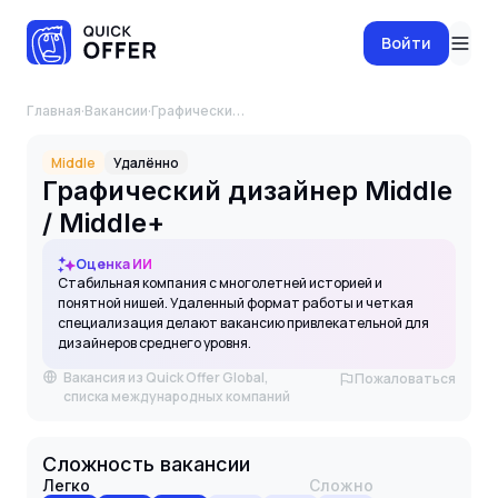
Войти
Главная
·
Вакансии
·
Графический дизайнер Middle / Middle+
Middle
Удалённо
Графический дизайнер Middle
/ Middle+
Оценка ИИ
Стабильная компания с многолетней историей и
понятной нишей. Удаленный формат работы и четкая
специализация делают вакансию привлекательной для
дизайнеров среднего уровня.
Вакансия из Quick Offer Global,
Пожаловаться
списка международных компаний
Сложность вакансии
Легко
Сложно