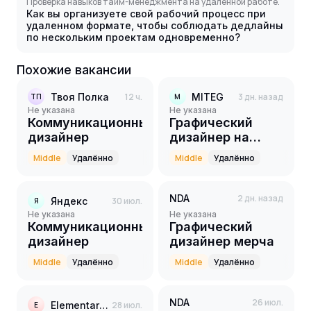
Проверка навыков тайм-менеджмента на удаленной работе.
Как вы организуете свой рабочий процесс при
удаленном формате, чтобы соблюдать дедлайны
по нескольким проектам одновременно?
Похожие вакансии
Твоя Полка
12 ч.
MITEG
3 дн. назад
ТП
M
Не указана
Не указана
Коммуникационный
Графический
дизайнер
дизайнер на
маркетплейсы
Middle
Удалённо
Middle
Удалённо
NDA
2 дн. назад
Яндекс
30 июл.
Я
Не указана
Не указана
Коммуникационный
Графический
дизайнер
дизайнер мерча
Middle
Удалённо
Middle
Удалённо
NDA
26 июл.
Elementaree
28 июл.
E