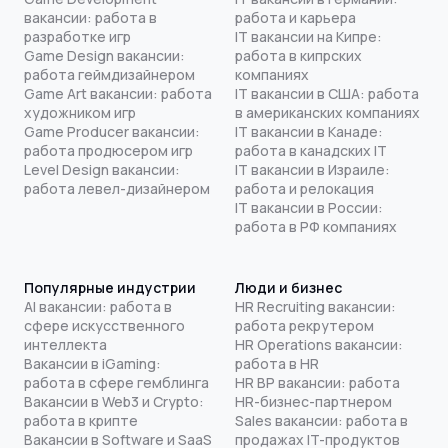
вакансии: работа в
работа и карьера
разработке игр
IT вакансии на Кипре:
Game Design вакансии:
работа в кипрских
работа геймдизайнером
компаниях
Game Art вакансии: работа
IT вакансии в США: работа
художником игр
в американских компаниях
Game Producer вакансии:
IT вакансии в Канаде:
работа продюсером игр
работа в канадских IT
Level Design вакансии:
IT вакансии в Израиле:
работа левел-дизайнером
работа и релокация
IT вакансии в России:
работа в РФ компаниях
Популярные индустрии
Люди и бизнес
AI вакансии: работа в
HR Recruiting вакансии:
сфере искусственного
работа рекрутером
интеллекта
HR Operations вакансии:
Вакансии в iGaming:
работа в HR
работа в сфере гемблинга
HR BP вакансии: работа
Вакансии в Web3 и Crypto:
HR-бизнес-партнером
работа в крипте
Sales вакансии: работа в
Вакансии в Software и SaaS
продажах IT-продуктов