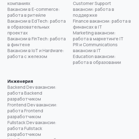
компаниях
Customer Support
Вакансии в E-commerce:
вакансии: работа в
работа в ритейле
поддержке
Вакансии в EdTech: работа
Finance вакансии: работа в
в образовательных
финансах в IT
проектах
Marketing вакансии:
Вакансии в FinTech: работа
работа в маркетинге IT
в финтехе
PR и Communications
Вакансии в IoT и Hardware:
вакансии в IT
работа с железом
Education вакансии:
работа в образовании
Инженерия
Backend Dev вакансии:
работа Backend
разработчиком
Frontend Dev вакансии:
работа Frontend
разработчиком
Fullstack Dev вакансии:
работа Fullstack
разработчиком