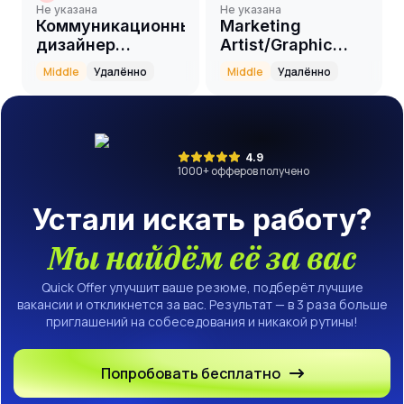
Не указана
Не указана
Коммуникационный
Marketing
дизайнер
Artist/Graphic
(Middle+)
Designer
Middle
Удалённо
Middle
Удалённо
4.9
1000
+ офферов получено
Устали искать работу?
Мы найдём её за вас
Quick Offer улучшит ваше резюме, подберёт лучшие
вакансии и откликнется за вас. Результат — в 3 раза больше
приглашений на собеседования и никакой рутины!
Попробовать бесплатно