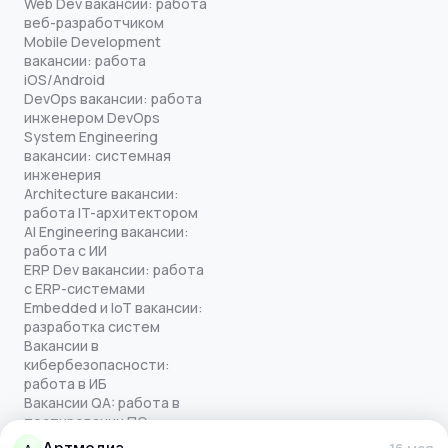
Web Dev вакансии: работа
веб-разработчиком
Mobile Development
вакансии: работа
iOS/Android
DevOps вакансии: работа
инженером DevOps
System Engineering
вакансии: системная
инженерия
Architecture вакансии:
работа IT-архитектором
AI Engineering вакансии:
работа с ИИ
ERP Dev вакансии: работа
с ERP-системами
Embedded и IoT вакансии:
разработка систем
Вакансии в
кибербезопасности:
работа в ИБ
Вакансии QA: работа в
тестировании ПО
Все права защищены