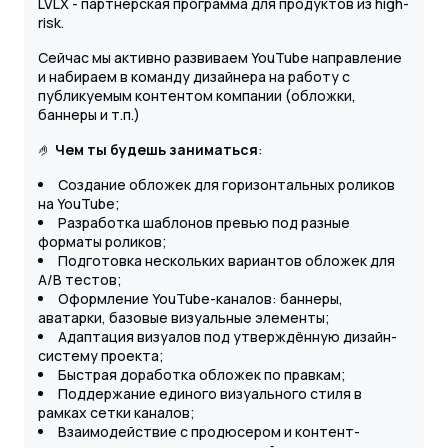
LVLX - партнерская программа для продуктов из high-
risk.
Сейчас мы активно развиваем YouTube направление
и набираем в команду дизайнера на работу с
публикуемым контентом компании (обложки,
баннеры и т.п.)
🤌
Чем ты будешь заниматься
:
Создание обложек для горизонтальных роликов
на YouTube;
Разработка шаблонов превью под разные
форматы роликов;
Подготовка нескольких вариантов обложек для
A/B тестов;
Оформление YouTube-каналов: баннеры,
аватарки, базовые визуальные элементы;
Адаптация визуалов под утверждённую дизайн-
систему проекта;
Быстрая доработка обложек по правкам;
Поддержание единого визуального стиля в
рамках сетки каналов;
Взаимодействие с продюсером и контент-