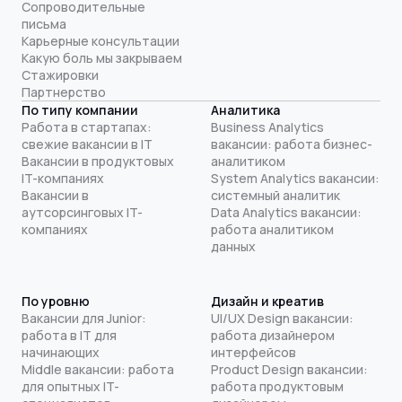
Сопроводительные
письма
Карьерные консультации
Какую боль мы закрываем
Стажировки
Партнерство
По типу компании
Аналитика
Работа в стартапах:
Business Analytics
свежие вакансии в IT
вакансии: работа бизнес-
Вакансии в продуктовых
аналитиком
IT-компаниях
System Analytics вакансии:
Вакансии в
системный аналитик
аутсорсинговых IT-
Data Analytics вакансии:
компаниях
работа аналитиком
данных
По уровню
Дизайн и креатив
Вакансии для Junior:
UI/UX Design вакансии:
работа в IT для
работа дизайнером
начинающих
интерфейсов
Middle вакансии: работа
Product Design вакансии:
для опытных IT-
работа продуктовым