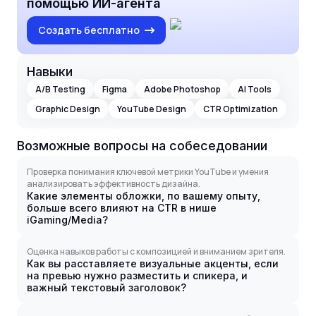
помощью ИИ-агента
Создать бесплатно
Навыки
A/B Testing
Figma
Adobe Photoshop
AI Tools
Graphic Design
YouTube Design
CTR Optimization
Возможные вопросы на собеседовании
Проверка понимания ключевой метрики YouTube и умения
анализировать эффективность дизайна.
Какие элементы обложки, по вашему опыту,
больше всего влияют на CTR в нише
iGaming/Media?
Оценка навыков работы с композицией и вниманием зрителя.
Как вы расставляете визуальные акценты, если
на превью нужно разместить и спикера, и
важный текстовый заголовок?