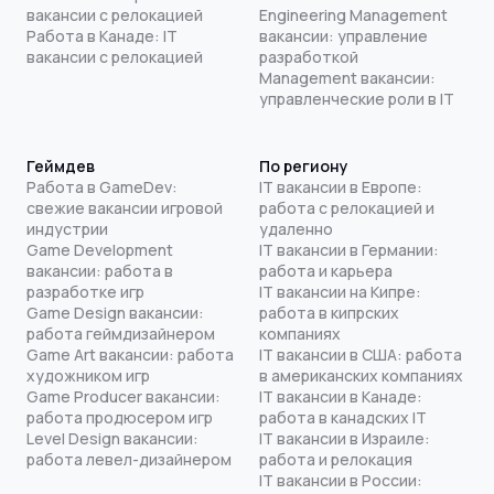
вакансии с релокацией
Engineering Management
Работа в Канаде: IT
вакансии: управление
вакансии с релокацией
разработкой
Management вакансии:
управленческие роли в IT
Геймдев
По региону
Работа в GameDev:
IT вакансии в Европе:
свежие вакансии игровой
работа с релокацией и
индустрии
удаленно
Game Development
IT вакансии в Германии:
вакансии: работа в
работа и карьера
разработке игр
IT вакансии на Кипре:
Game Design вакансии:
работа в кипрских
работа геймдизайнером
компаниях
Game Art вакансии: работа
IT вакансии в США: работа
художником игр
в американских компаниях
Game Producer вакансии:
IT вакансии в Канаде:
работа продюсером игр
работа в канадских IT
Level Design вакансии:
IT вакансии в Израиле:
работа левел-дизайнером
работа и релокация
IT вакансии в России: