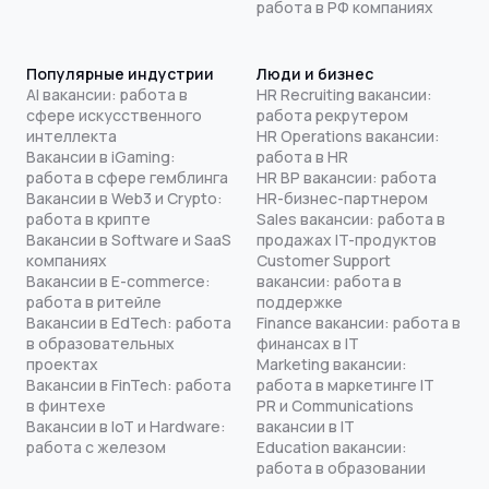
работа в РФ компаниях
Популярные индустрии
Люди и бизнес
AI вакансии: работа в
HR Recruiting вакансии:
сфере искусственного
работа рекрутером
интеллекта
HR Operations вакансии:
Вакансии в iGaming:
работа в HR
работа в сфере гемблинга
HR BP вакансии: работа
Вакансии в Web3 и Crypto:
HR-бизнес-партнером
работа в крипте
Sales вакансии: работа в
Вакансии в Software и SaaS
продажах IT-продуктов
компаниях
Customer Support
Вакансии в E-commerce:
вакансии: работа в
работа в ритейле
поддержке
Вакансии в EdTech: работа
Finance вакансии: работа в
в образовательных
финансах в IT
проектах
Marketing вакансии:
Вакансии в FinTech: работа
работа в маркетинге IT
в финтехе
PR и Communications
Вакансии в IoT и Hardware:
вакансии в IT
работа с железом
Education вакансии:
работа в образовании