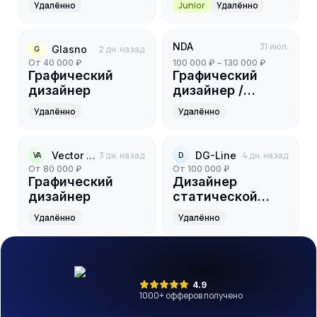
Удалённо
Junior
Удалённо
NDA
31 июл.
Glasno
2 дн. назад
G
от 40 000 ₽
100 000 ₽ – 130 000 ₽
Графический
Графический
дизайнер
дизайнер /
Визуализатор
Удалённо
Удалённо
(FinTech &
Консалтинг)
Vector ads
3 дн. назад
DG-Line
4 дн. назад
VA
D
от 80 000 ₽
от 100 000 ₽
Графический
Дизайнер
дизайнер
статической
графики
Удалённо
Удалённо
4.9
1000
+ офферов получено