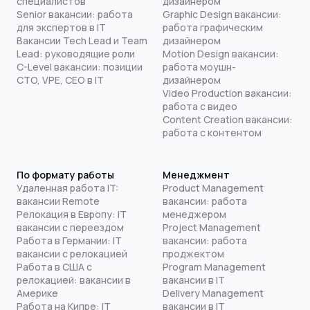
специалистов
дизайнером
Senior вакансии: работа
Graphic Design вакансии:
для экспертов в IT
работа графическим
Вакансии Tech Lead и Team
дизайнером
Lead: руководящие роли
Motion Design вакансии:
C-Level вакансии: позиции
работа моушн-
CTO, VPE, CEO в IT
дизайнером
Video Production вакансии:
работа с видео
Content Creation вакансии:
работа с контентом
По формату работы
Менеджмент
Удаленная работа IT:
Product Management
вакансии Remote
вакансии: работа
Релокация в Европу: IT
менеджером
вакансии с переездом
Project Management
Работа в Германии: IT
вакансии: работа
вакансии с релокацией
проджектом
Работа в США с
Program Management
релокацией: вакансии в
вакансии в IT
Америке
Delivery Management
Работа на Кипре: IT
вакансии в IT