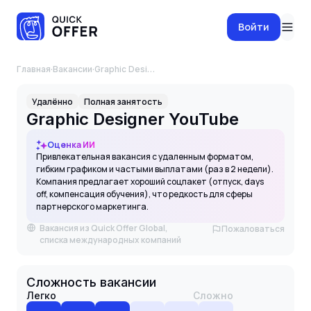
Войти
Главная
·
Вакансии
·
Graphic Designer YouTube
Удалённо
Полная занятость
Graphic Designer YouTube
Оценка ИИ
Привлекательная вакансия с удаленным форматом,
гибким графиком и частыми выплатами (раз в 2 недели).
Компания предлагает хороший соцпакет (отпуск, days
off, компенсация обучения), что редкость для сферы
партнерского маркетинга.
Вакансия из Quick Offer Global,
Пожаловаться
списка международных компаний
Сложность вакансии
Легко
Сложно