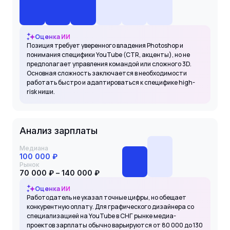
Оценка ИИ
Позиция требует уверенного владения Photoshop и
понимания специфики YouTube (CTR, акценты), но не
предполагает управления командой или сложного 3D.
Основная сложность заключается в необходимости
работать быстро и адаптироваться к специфике high-
risk ниши.
Анализ зарплаты
Медиана
100 000 ₽
Рынок
70 000 ₽ – 140 000 ₽
Оценка ИИ
Работодатель не указал точные цифры, но обещает
конкурентную оплату. Для графического дизайнера со
специализацией на YouTube в СНГ рынке медиа-
проектов зарплаты обычно варьируются от 80 000 до 130