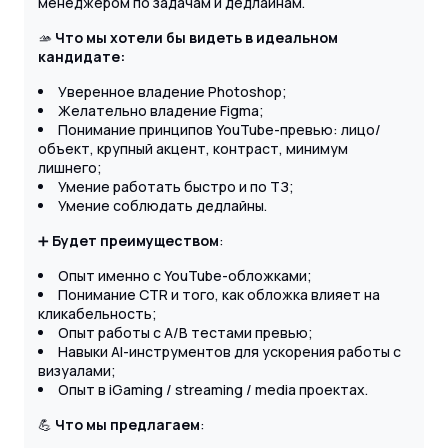
менеджером по задачам и дедлайнам.
🫴
Что мы хотели бы видеть в идеальном
кандидате:
Уверенное владение Photoshop;
Желательно владение Figma;
Понимание принципов YouTube-превью: лицо/
объект, крупный акцент, контраст, минимум
лишнего;
Умение работать быстро и по ТЗ;
Умение соблюдать дедлайны.
➕
Будет преимуществом
:
Опыт именно с YouTube-обложками;
Понимание CTR и того, как обложка влияет на
кликабельность;
Опыт работы с A/B тестами превью;
Навыки AI-инструментов для ускорения работы с
визуалами;
Опыт в iGaming / streaming / media проектах.
💪
Что мы предлагаем
: