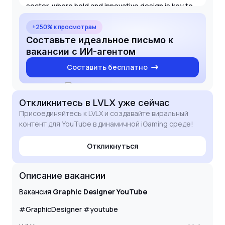
sector, where bold and innovative design is key to
standing out.
I am a disciplined professional who values deadlines
+250% к просмотрам
and collaborative teamwork. I look forward to the
Составьте идеальное письмо к
possibility of discussing how my skills in visual
вакансии с ИИ-агентом
storytelling and performance-driven design can
Составить бесплатно
support LVLX's YouTube expansion.
Откликнитесь
в LVLX
уже сейчас
Присоединяйтесь к LVLX и создавайте виральный
контент для YouTube в динамичной iGaming среде!
Откликнуться
Описание вакансии
Вакансия
Graphic Designer YouTube
#GraphicDesigner #youtube