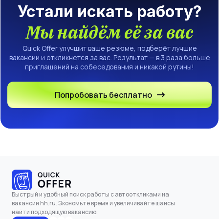
Устали искать работу?
Мы найдём её за вас
Quick Offer улучшит ваше резюме, подберёт лучшие
вакансии и откликнется за вас. Результат — в 3 раза больше
приглашений на собеседования и никакой рутины!
Попробовать бесплатно
Быстрый и удобный поиск работы с автооткликами на
вакансии hh.ru. Экономьте время и увеличивайте шансы
найти подходящую вакансию.