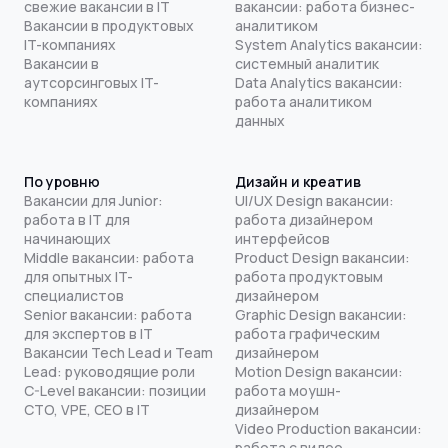
свежие вакансии в IT
вакансии: работа бизнес-
Вакансии в продуктовых
аналитиком
IT-компаниях
System Analytics вакансии:
Вакансии в
системный аналитик
аутсорсинговых IT-
Data Analytics вакансии:
компаниях
работа аналитиком
данных
По уровню
Дизайн и креатив
Вакансии для Junior:
UI/UX Design вакансии:
работа в IT для
работа дизайнером
начинающих
интерфейсов
Middle вакансии: работа
Product Design вакансии:
для опытных IT-
работа продуктовым
специалистов
дизайнером
Senior вакансии: работа
Graphic Design вакансии:
для экспертов в IT
работа графическим
Вакансии Tech Lead и Team
дизайнером
Lead: руководящие роли
Motion Design вакансии:
C-Level вакансии: позиции
работа моушн-
CTO, VPE, CEO в IT
дизайнером
Video Production вакансии:
работа с видео