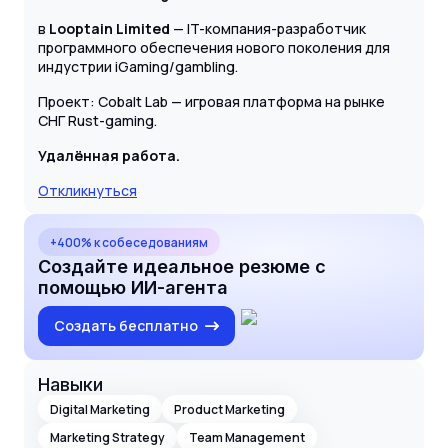
в
Looptain Limited
— IT-компания-разработчик
программного обеспечения нового поколения для
индустрии iGaming/gambling.
Проект: Cobalt Lab — игровая платформа на рынке
СНГ Rust-gaming.
Удалённая работа.
Откликнуться
+400% к собеседованиям
Создайте идеальное резюме с
помощью ИИ-агента
Создать бесплатно
Навыки
Digital Marketing
Product Marketing
Marketing Strategy
Team Management