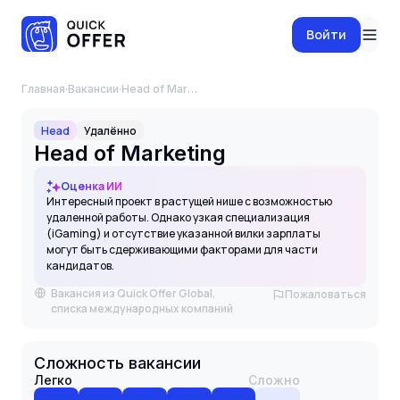
Войти
Главная
·
Вакансии
·
Head of Marketing
Head
Удалённо
Head of Marketing
Оценка ИИ
Интересный проект в растущей нише с возможностью
удаленной работы. Однако узкая специализация
(iGaming) и отсутствие указанной вилки зарплаты
могут быть сдерживающими факторами для части
кандидатов.
Вакансия из Quick Offer Global,
Пожаловаться
списка международных компаний
Сложность вакансии
Легко
Сложно