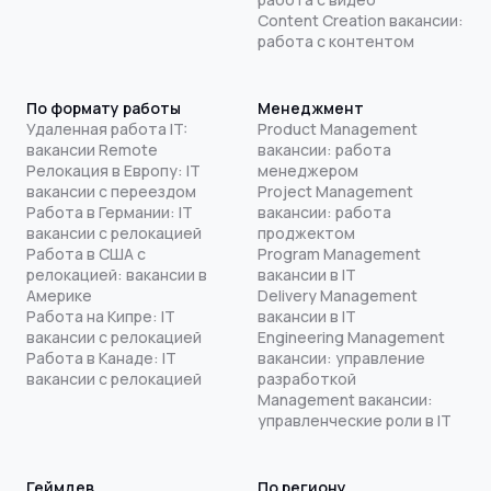
Content Creation вакансии:
работа с контентом
По формату работы
Менеджмент
Удаленная работа IT:
Product Management
вакансии Remote
вакансии: работа
Релокация в Европу: IT
менеджером
вакансии с переездом
Project Management
Работа в Германии: IT
вакансии: работа
вакансии с релокацией
проджектом
Работа в США с
Program Management
релокацией: вакансии в
вакансии в IT
Америке
Delivery Management
Работа на Кипре: IT
вакансии в IT
вакансии с релокацией
Engineering Management
Работа в Канаде: IT
вакансии: управление
вакансии с релокацией
разработкой
Management вакансии:
управленческие роли в IT
Геймдев
По региону