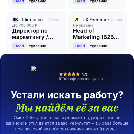
Head
Удалённо
Head
Удалённо
Школа когнитивного развития Шамиля Ахмадуллина
28 июл.
UX Feedback
вчера
ШК
UF
до 700 000 ₽
Не указана
Директор по
Head of
маркетингу /
Marketing (B2B
CMO / EdTech
SaaS)
Head
Удалённо
Head
Удалённо
4.9
1000
+ офферов получено
Устали искать работу?
Мы найдём её за вас
Quick Offer улучшит ваше резюме, подберёт лучшие
вакансии и откликнется за вас. Результат — в 3 раза больше
приглашений на собеседования и никакой рутины!