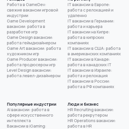
Работа в GameDev:
IT вакансии в Европе:
свежие вакансии игровой
работа с релокацией и
индустрии
удаленно
Game Development
IT вакансии в Германии:
вакансии: работа в
работа и карьера
разработке игр
IT вакансии на Кипре:
Game Design вакансии:
работа в кипрских
работа геймдизайнером
компаниях
Game Art вакансии: работа
IT вакансии в США: работа
художником игр
в американских компаниях
Game Producer вакансии:
IT вакансии в Канаде:
работа продюсером игр
работа в канадских IT
Level Design вакансии:
IT вакансии в Израиле:
работа левел-дизайнером
работа и релокация
IT вакансии в России:
работа в РФ компаниях
Популярные индустрии
Люди и бизнес
AI вакансии: работа в
HR Recruiting вакансии:
сфере искусственного
работа рекрутером
интеллекта
HR Operations вакансии:
Вакансии в iGaming:
работа в HR