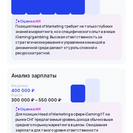
Оценка ИИ
Позиция Head of Marketing требует не только глубоких
знаний в маркетинге, но и специфического опыта в нише
iGaming/gambling. Высокая ответственность за
стратегические решения и управление командой в
динамичной среде делают эту роль сложной и
ресурсозатратной.
Анализ зарплаты
Медиана
400 000 ₽
Рынок
300 000 ₽ – 550 000 ₽
Оценка ИИ
Для позиции Head of Marketing в сфере iGaming/IT на
рынке СНГ предлагаемый уровень дохода обычно выше
среднего по рынку маркетинга в целом. Ожидаемая
зарплата для такого уровня ответственности