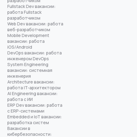
разработчиком
Fullstack Dev вакансии:
работа Fullstack
разработчиком
Web Dev вакансии: работа
веб-разработчиком
Mobile Development
вакансии: работа
iOS/Android
DevOps вакансии: работа
инженером DevOps
System Engineering
вакансии: системная
инженерия
Architecture вакансии:
работа IT-архитектором
AI Engineering вакансии:
работа с ИИ
ERP Dev вакансии: работа
с ERP-системами
Embedded и IoT вакансии:
разработка систем
Вакансии в
кибербезопасности: