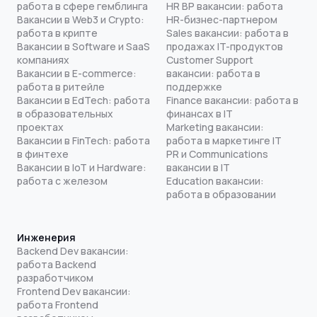
работа в сфере гемблинга
HR BP вакансии: работа
Вакансии в Web3 и Crypto:
HR-бизнес-партнером
работа в крипте
Sales вакансии: работа в
Вакансии в Software и SaaS
продажах IT-продуктов
компаниях
Customer Support
Вакансии в E-commerce:
вакансии: работа в
работа в ритейле
поддержке
Вакансии в EdTech: работа
Finance вакансии: работа в
в образовательных
финансах в IT
проектах
Marketing вакансии:
Вакансии в FinTech: работа
работа в маркетинге IT
в финтехе
PR и Communications
Вакансии в IoT и Hardware:
вакансии в IT
работа с железом
Education вакансии:
работа в образовании
Инженерия
Backend Dev вакансии:
работа Backend
разработчиком
Frontend Dev вакансии:
работа Frontend