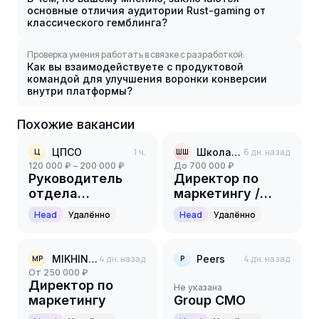
основные отличия аудитории Rust-gaming от
классического гемблинга?
Проверка умения работать в связке с разработкой.
Как вы взаимодействуете с продуктовой
командой для улучшения воронки конверсии
внутри платформы?
Похожие вакансии
ЦПСО
1 ч.
Школа Шамиля Ахмадуллина
6 дн. назад
Ц
ШШ
120 000 ₽ – 200 000 ₽
до 700 000 ₽
Руководитель
Директор по
отдела
маркетингу /
маркетинга
CMO / EdTech
Head
Удалённо
Head
Удалённо
MIKHINA Personnel&Coaching
4 дн. назад
Peers
4 дн. назад
MP
P
от 250 000 ₽
Директор по
Не указана
маркетингу
Group CMO