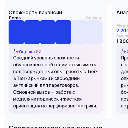
Сложность вакансии
Анал
Легко
Сложно
Меди
2 20
Рыно
1 800
Оценка ИИ
Средний уровень сложности
Пр
обусловлен необходимостью иметь
со
подтвержденный опыт работы с Tier-
для
1/Tier-2 рынками и свободный
оп
английский для переговоров.
ры
Основной вызов — работа с
бо
моделями подписок и жесткая
по
ориентация на перформанс-метрики.
по