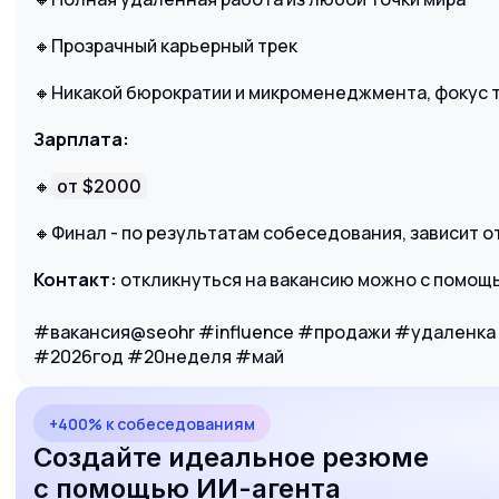
🔸Прозрачный карьерный трек
🔸Никакой бюрократии и микроменеджмента, фокус т
Зарплата:
🔸
от $2000
🔸Финал - по результатам собеседования, зависит о
Контакт:
откликнуться на вакансию можно с помощь
#вакансия@seohr #influence #продажи #удаленка
#2026год #20неделя #май
+400% к собеседованиям
Создайте идеальное резюме
с помощью ИИ-агента