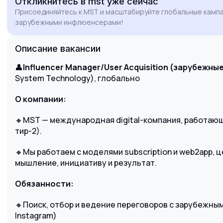
Откликнитесь
в mst
уже сейчас
партнерами.
Присоединяйтесь к MST и масштабируйте глобальные кампа
зарубежными инфлюенсерами!
Описание вакансии
👤
Influencer Manager/User Acquisition (зарубежны
System Technology), глобально
О компании:
🔸MST — международная digital-компания, работающ
тир-2).
🔸Мы работаем с моделями subscription и web2app,
мышление, инициативу и результат.
Обязанности:
🔸Поиск, отбор и ведение переговоров с зарубежным
Instagram)