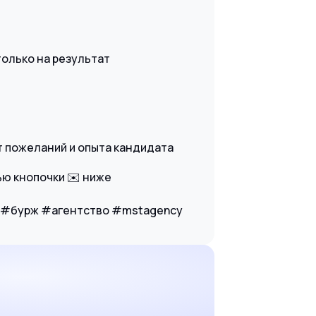
олько на результат
т пожеланий и опыта кандидата
ю кнопочки ✉️ ниже
 #бурж #агентство #mstagency