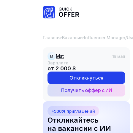
Главная
·
Вакансии
·
Influencer Manager/Us
mst
18 мая
M
Зарплата
от 2 000 $
Откликнуться
Получить оффер с ИИ
+500% приглашений
Откликайтесь
на вакансии с ИИ