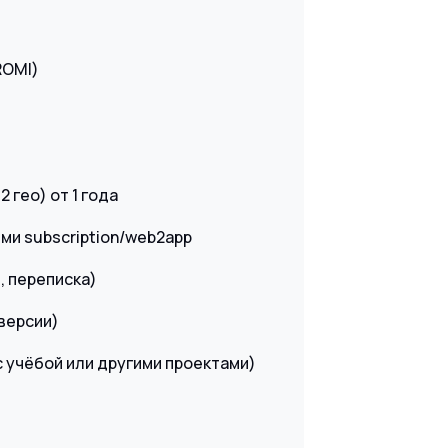
ROMI)
 гео) от 1 года
ми subscription/web2app
, переписка)
версии)
 с учёбой или другими проектами)