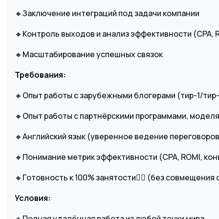
🔸Заключение интеграций под задачи компании
🔸Контроль выходов и анализ эффективности (CPA, 
🔸Масштабирование успешных связок
Требования:
🔸Опыт работы с зарубежными блогерами (тир-1/тир-2
🔸Опыт работы с партнёрскими программами, моделя
🔸Английский язык (уверенное ведение переговоров
🔸Понимание метрик эффективности (CPA, ROMI, кон
🔸Готовность к 100% занятости🏋️‍♂️ (без совмещения
Условия:
🔸Полная удалённая работа из любой точки мира