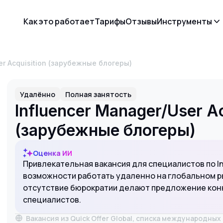
Как это работает
Тарифы
Отзывы
Инструменты
er Acquisition (зарубежные блогеры)
Удалённо
Полная занятость
Influencer Manager/User Ac
(зарубежные блогеры)
Оценка ИИ
Привлекательная вакансия для специалистов по I
возможности работать удаленно на глобальном ры
отсутствие бюрократии делают предложение кон
специалистов.
Вакансия из Quick Offer Global, списка международны