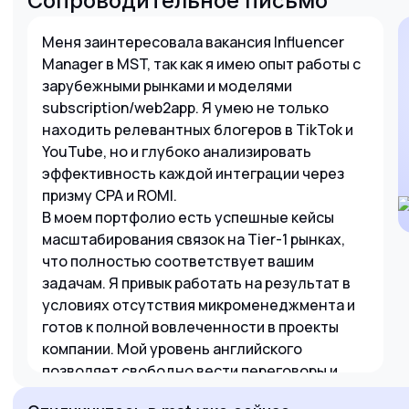
Сопроводительное письмо
Меня заинтересовала вакансия Influencer
Manager в MST, так как я имею опыт работы с
зарубежными рынками и моделями
subscription/web2app. Я умею не только
находить релевантных блогеров в TikTok и
YouTube, но и глубоко анализировать
эффективность каждой интеграции через
призму CPA и ROMI.
В моем портфолио есть успешные кейсы
масштабирования связок на Tier-1 рынках,
что полностью соответствует вашим
задачам. Я привык работать на результат в
условиях отсутствия микроменеджмента и
готов к полной вовлеченности в проекты
компании. Мой уровень английского
позволяет свободно вести переговоры и
выстраивать долгосрочные отношения с