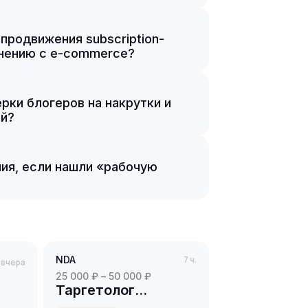
продвижения subscription-
внению с e-commerce?
рки блогеров на накрутки и
ой?
ия, если нашли «рабочую
NDA
7 ч.
вчера
25 000 ₽ – 50 000 ₽
Таргетолог
ВКонтакте