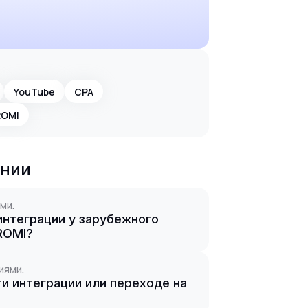
YouTube
CPA
ROMI
ании
ми.
нтеграции у зарубежного
 ROMI?
иями.
и интеграции или переходе на