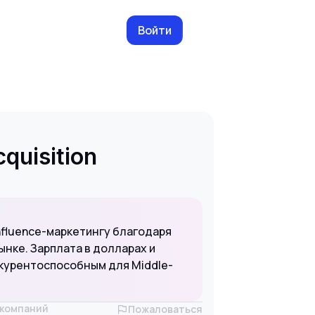
Войти
quisition
nfluence-маркетингу благодаря
нке. Зарплата в долларах и
курентоспособным для Middle-
х компаний
Пожаловаться