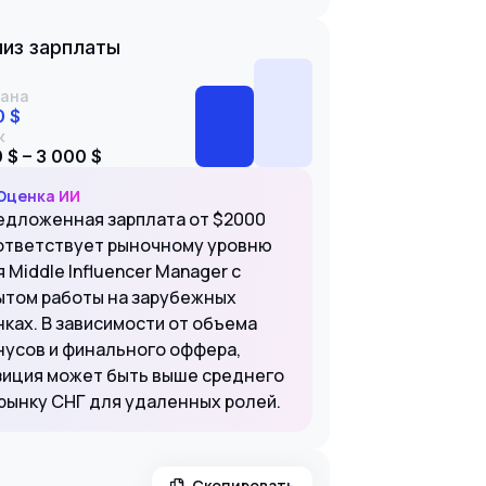
из зарплаты
ана
0 $
к
 $ – 3 000 $
Оценка ИИ
едложенная зарплата от $2000
ответствует рыночному уровню
 Middle Influencer Manager с
ытом работы на зарубежных
нках. В зависимости от объема
нусов и финального оффера,
зиция может быть выше среднего
 рынку СНГ для удаленных ролей.
Скопировать