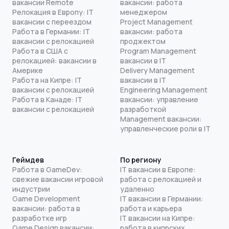
вакансии Remote
вакансии: работа
Релокация в Европу: IT
менеджером
вакансии с переездом
Project Management
Работа в Германии: IT
вакансии: работа
вакансии с релокацией
проджектом
Работа в США с
Program Management
релокацией: вакансии в
вакансии в IT
Америке
Delivery Management
Работа на Кипре: IT
вакансии в IT
вакансии с релокацией
Engineering Management
Работа в Канаде: IT
вакансии: управление
вакансии с релокацией
разработкой
Management вакансии:
управленческие роли в IT
Геймдев
По региону
Работа в GameDev:
IT вакансии в Европе:
свежие вакансии игровой
работа с релокацией и
индустрии
удаленно
Game Development
IT вакансии в Германии:
вакансии: работа в
работа и карьера
разработке игр
IT вакансии на Кипре:
Game Design вакансии:
работа в кипрских