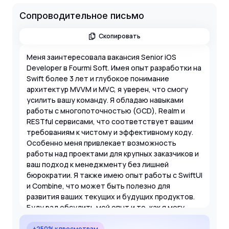
Сопроводительное письмо
Скопировать
Меня заинтересовала вакансия Senior iOS
Developer в Fourmi Soft. Имея опыт разработки на
Swift более 3 лет и глубокое понимание
архитектур MVVM и MVC, я уверен, что смогу
усилить вашу команду. Я обладаю навыками
работы с многопоточностью (GCD), Realm и
RESTful сервисами, что соответствует вашим
требованиям к чистому и эффективному коду.
Особенно меня привлекает возможность
работы над проектами для крупных заказчиков и
ваш подход к менеджменту без лишней
бюрократии. Я также имею опыт работы с SwiftUI
и Combine, что может быть полезно для
развития ваших текущих и будущих продуктов.
Буду рад обсудить мой опыт и то, как я могу
быть полезен вашему партнеру.
+250% к просмотрам