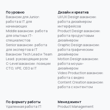
По уровню
Дизайн и креатив
Вакансии для Junior:
UI/UX Design вакансии:
работа в IT для
работа дизайнером
начинающих
интерфейсов
Middle вакансии: работа
Product Design вакансии:
для опытных IT-
работа продуктовым
специалистов
дизайнером
Senior вакансии: работа
Graphic Design вакансии:
для экспертов в IT
работа графическим
Вакансии Tech Lead и Team
дизайнером
Lead: руководящие роли
Motion Design вакансии:
C-Level вакансии: позиции
работа моушн-
CTO, VPE, CEO в IT
дизайнером
Video Production вакансии:
работа с видео
Content Creation вакансии:
работа с контентом
По формату работы
Менеджмент
Удаленная работа IT:
Product Management