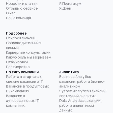
Новости и статьи
Я.Практикум
Отзывы о сервисе
Я.Дзен
О нас
Наша команда
Подробнее
Список вакансий
Сопроводительные
письма
Карьерные консультации
Какую боль мы закрываем
Стажировки
Партнерство
По типу компании
Аналитика
Работа в стартапах:
Business Analytics
свежие вакансии в IT
вакансии: работа бизнес-
Вакансии в продуктовых
аналитиком
IT-компаниях
System Analytics вакансии:
Вакансии в
системный аналитик
аутсорсинговых IT-
Data Analytics вакансии:
компаниях
работа аналитиком
данных