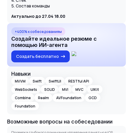
Стек
Состав команды
Актуально до 27.04 18.00
+400% к собеседованиям
Создайте идеальное резюме с
помощью ИИ-агента
Создать бесплатно
Навыки
MVVM
Swift
SwiftUI
RESTful API
WebSockets
SOLID
MVI
MVC
UIKit
Combine
Realm
AVFoundation
GCD
Foundation
Возможные вопросы на собеседовании
Проверка глубокого понимания управления памятью в iOS.