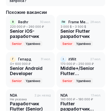
запроса?
Похожие вакансии
Redhr
30 июл.
Frame Media
28 июл.
R
FM
220 000 ₽ – 260 000 ₽
3 000 $ – 3 500 $
Senior iOS-
Senior Flutter
разработчик
разработчик
Senior
Удалённо
Senior
Удалённо
Гепард
31 июл.
itWit
27 июл.
Г
I
от 600 000 ₽
170 000 ₽ – 250 000 ₽
Senior Android
Middle+/Senior
Developer
Flutter
разработчик
Senior
Удалённо
Senior
Удалённо
NDA
2 дн. назад
NDA
13 июл.
Не указана
140 000 ₽ – 180 000 ₽
Разработчик
Flutter
Flutter (Senior)
разработчик