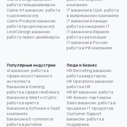
работа геймдизайнером
компаниях
Game Art вакансии: работа
IT вакансии в США: работа
художником игр
в американских компаниях
Game Producer вакансии:
IT вакансии в Канаде:
работа продюсером игр
работа в канадских IT
Level Design вакансии:
IT вакансии в Израиле:
работа левел-дизайнером
работа и релокация
IT вакансии в России:
работа в РФ компаниях
Популярные индустрии
Люди и бизнес
AI вакансии: работа в
HR Recruiting вакансии:
сфере искусственного
работа рекрутером
интеллекта
HR Operations вакансии:
Вакансии в iGaming:
работа в HR
работа в сфере гемблинга
HR BP вакансии: работа
Вакансии в Web3 и Crypto:
HR-бизнес-партнером
работа в крипте
Sales вакансии: работа в
Вакансии в Software и SaaS
продажах IT-продуктов
компаниях
Customer Support
Вакансии в E-commerce:
вакансии: работа в
работа в ритейле
поддержке