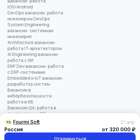
вакансии: работа
iOS/Android
DevOps вакансии: работа
инженером DevOps
System Engineering
вакансии: системная
инженерия
Architecture вакансии:
работа IT-архитектором
AI Engineering вакансии:
работа с ИИ
ERP Dev вакансии: работа
с ERP-системами
Embedded и IoT вакансии:
разработка систем
Вакансии в
кибербезопасности:
работа в ИБ
Вакансии QA: работа в
тестировании ПО
Все права защищены
Fourmi Soft
27 апр.
FS
© quick-offer.ru 2024–2026
Россия
от 320 000 ₽
Использование cookie
Оферта на оказание услуг
Откликнуться