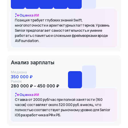
Оценка ИИ
Позиция требует глубоких знаний Swift,
многопоточности и архитектурных паттернов. Уровень
Senior предполагает самостоятельность и умение
работать с памятью и сложными фреймворками вроде
AVFoundation.
Анализ зарплаты
Медиана
350 000 ₽
Рынок
280 000 ₽ – 450 000 ₽
Оценка ИИ
Ставка от 2000 руб/час при полной занятости (160
часов) составляет около 320 000 руб. в месяц, что
полностью соответствует рыночному уровню для Senior
iOS разработчика в РФ и РБ.