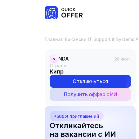
Главная
·
Вакансии
·
IT Support & Systems A
NDA
28 июл.
N
Страна
Кипр
Откликнуться
Получить оффер с ИИ
+500% приглашений
Откликайтесь
на вакансии с ИИ