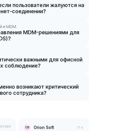
если пользователи жалуются на
рнет-соединении?
й и MDM.
правления MDM-решениями для
OS)?
ритически важными для офисной
их соблюдение?
еменно возникают критический
ового сотрудника?
вчера
Orion Soft
11 ч.
OS