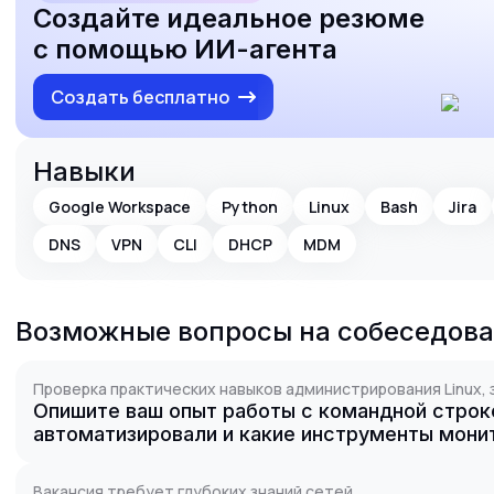
Создайте идеальное резюме
с помощью ИИ-агента
Создать бесплатно
Навыки
Google Workspace
Python
Linux
Bash
Jira
DNS
VPN
CLI
DHCP
MDM
Возможные вопросы на собеседов
Проверка практических навыков администрирования Linux, 
Опишите ваш опыт работы с командной строкой
автоматизировали и какие инструменты мони
Вакансия требует глубоких знаний сетей.