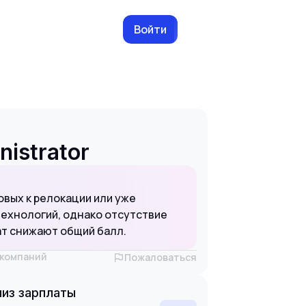
Войти
nistrator
овых к релокации или уже
технологий, однако отсутствие
ат снижают общий балл.
х компаний
Пожаловаться
из зарплаты