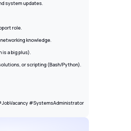
and system updates.
port role.
p networking knowledge.
is a big plus).
lutions, or scripting (Bash/Python).
#JobVacancy #SystemsAdministrator