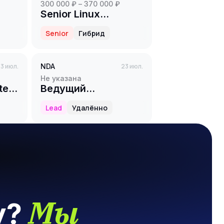
300 000 ₽ – 370 000 ₽
Senior Linux
Engineer
Senior
Гибрид
3 июл.
NDA
23 июл.
Не указана
te
Ведущий
разработчик C++
Lead
Удалённо
Мы
у?