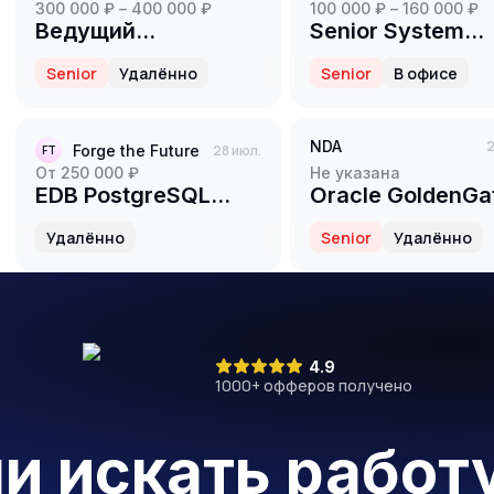
300 000 ₽ – 400 000 ₽
100 000 ₽ – 160 000 ₽
Ведущий
Senior System
системный
Administrator /
Senior
Удалённо
Senior
В офисе
программист С/
Старший
С++ QNX
системный
администратор
NDA
2
Forge the Future
28 июл.
FT
от 250 000 ₽
Не указана
EDB PostgreSQL
Oracle GoldenGa
DBA /
Engineer
Удалённо
Senior
Удалённо
Администратор баз
(Microservices
данных
Architecture)
4.9
1000
+ офферов получено
ли искать работ