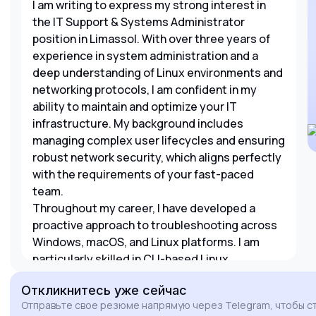
I am writing to express my strong interest in
the IT Support & Systems Administrator
position in Limassol. With over three years of
experience in system administration and a
deep understanding of Linux environments and
networking protocols, I am confident in my
ability to maintain and optimize your IT
infrastructure. My background includes
managing complex user lifecycles and ensuring
robust network security, which aligns perfectly
with the requirements of your fast-paced
team.
Throughout my career, I have developed a
proactive approach to troubleshooting across
Windows, macOS, and Linux platforms. I am
particularly skilled in CLI-based Linux
administration and have a solid grasp of core
Откликнитесь
уже сейчас
protocols like DNS, DHCP, and VPN
Отправьте свое резюме напрямую через Telegram, чтобы с
management. Additionally, my familiarity with