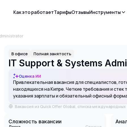
Как это работает
Тарифы
Отзывы
Инструменты
dministrator
В офисе
Полная занятость
IT Support & Systems Admi
Оценка ИИ
Привлекательная вакансия для специалистов, гот
находящихся на Кипре. Четкие требования и стек 
указания зарплаты и обязательный офисный форм
Вакансия из Quick Offer Global, списка международны
Сложность вакансии
Анал
Легко
Сложно