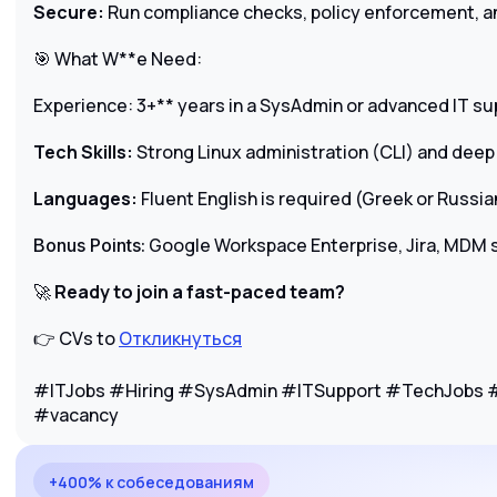
Secure:
Run compliance checks, policy enforcement, 
🎯 What W**e Need:
Experience: 3+** years in a SysAdmin or advanced IT sup
Tech Skills:
Strong Linux administration (CLI) and dee
Languages:
Fluent English is required (Greek or Russian 
Google Workspace Enterprise, Jira, MDM so
Bonus Points:
🚀
Ready to join a fast-paced team?
👉 CVs to
Откликнуться
#ITJobs #Hiring #SysAdmin #ITSupport #TechJobs 
#vacancy
+400% к собеседованиям