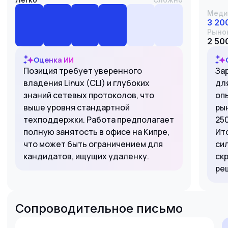
Меди
3 20
Рыно
2 500
Оценка ИИ
Позиция требует уверенного
Зар
владения Linux (CLI) и глубоких
дл
знаний сетевых протоколов, что
оп
выше уровня стандартной
ры
техподдержки. Работа предполагает
25
полную занятость в офисе на Кипре,
Ит
что может быть ограничением для
си
кандидатов, ищущих удаленку.
скр
ре
Сопроводительное письмо