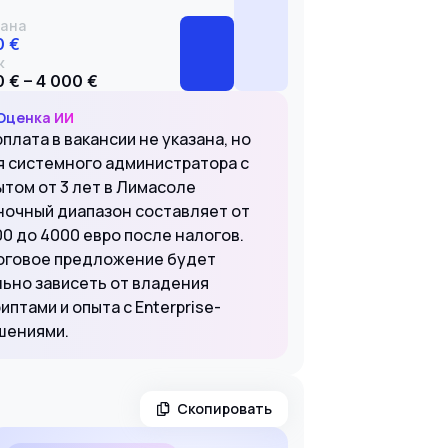
ана
0 €
к
 € – 4 000 €
Оценка ИИ
плата в вакансии не указана, но
я системного администратора с
ытом от 3 лет в Лимасоле
ночный диапазон составляет от
00 до 4000 евро после налогов.
оговое предложение будет
льно зависеть от владения
иптами и опыта с Enterprise-
шениями.
Скопировать