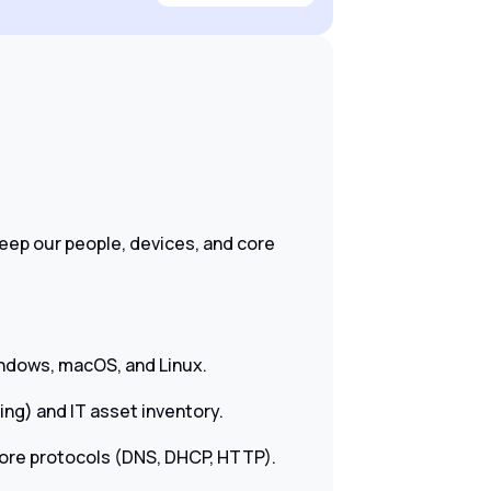
keep our people, devices, and core
indows, macOS, and Linux.
ng) and IT asset inventory.
core protocols (DNS, DHCP, HTTP).