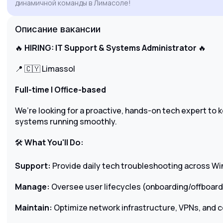
динамичной команды в Лимасоле!
Google Workspace Enterprise and MDM
solutions would allow me to contribute
Описание вакансии
immediately to your team's efficiency and
security compliance. I look forward to the
🔥
HIRING: IT Support & Systems Administrator
🔥
possibility of discussing how my technical
expertise can support your company's growth.
📍 🇨🇾 Limassol
Full-time | Office-based
We’re looking for a proactive, hands-on tech expert to 
systems running smoothly.
🛠
What You'll Do:
Support:
Provide daily tech troubleshooting across W
Manage:
Oversee user lifecycles (onboarding/offboardi
Maintain:
Optimize network infrastructure, VPNs, and 