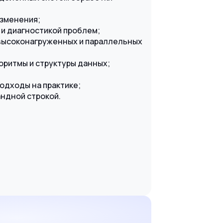
изменения;
 и диагностикой проблем;
высоконагруженных и параллельных
оритмы и структуры данных;
одходы на практике;
андной строкой.