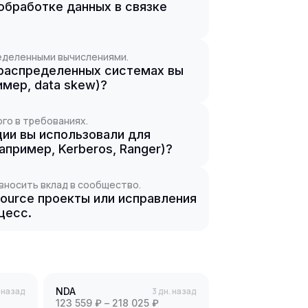
 обработке данных в связке
ределенными вычислениями.
 распределенных системах вы
имер, data skew)?
го в требованиях.
ции вы использовали для
пример, Kerberos, Ranger)?
вносить вклад в сообщество.
source проекты или исправления
цесс.
. назад
NDA
3 дн. назад
123 559 ₽ – 218 025 ₽