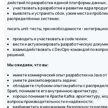
действий по разработке единой платформы данных;
участвовать в разработке и развитии ядра продук
выявлять и устранять сбои, узкие места и пробл
распределённых системах;
писать unit-тесты, при необходимости - интеграцио
проводить и участвовать в code review;
вести и актуализировать разработческую докум
взаимодействовать с DevOps-командой по вопрос
решений.
Мы ожидаем, что вы:
имеете коммерческий опыт разработки на Java от 
умеете декомпозировать задачи;
обладаете глубоким опытом работы с распредел
Spark, понимаете его внутреннюю архитектуру;
хорошо понимаете Apache Kafka: архитектуру, мо
вопросы производительности и надёжности;
разбираетесь в механизмах безопасности распр