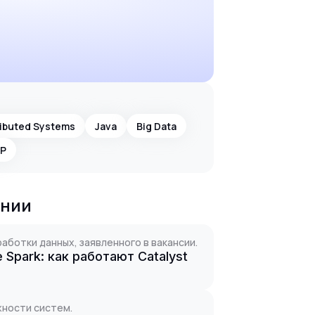
ributed Systems
Java
Big Data
P
ании
ботки данных, заявленного в вакансии.
Spark: как работают Catalyst
жности систем.