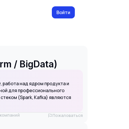
Войти
rm / BigData)
Ф, работа над ядром продукта и
ьной для профессионального
стеком (Spark, Kafka) являются
х компаний
Пожаловаться