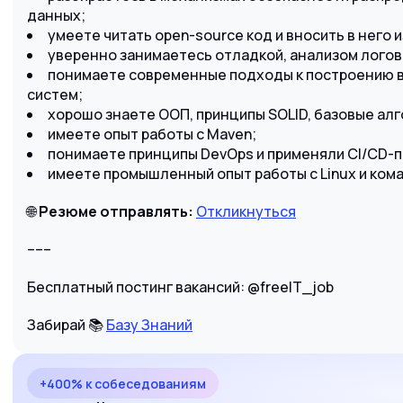
данных;
умеете читать open-source код и вносить в него 
уверенно занимаетесь отладкой, анализом логов
понимаете современные подходы к построению 
систем;
хорошо знаете ООП, принципы SOLID, базовые алг
имеете опыт работы с Maven;
понимаете принципы DevOps и применяли CI/CD-п
имеете промышленный опыт работы с Linux и ком
🌐
Резюме отправлять:
Откликнуться
–––
Бесплатный постинг вакансий: @freeIT_job
Забирай 📚
Базу Знаний
+400% к собеседованиям