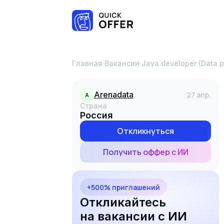
Главная
·
Вакансии
·
Java developer (Data p
Arenadata
27 апр.
A
Страна
Россия
Откликнуться
Получить оффер с ИИ
+500% приглашений
Откликайтесь
на вакансии с ИИ