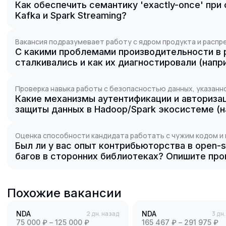
Как обеспечить семантику 'exactly-once' при
Kafka и Spark Streaming?
Вакансия подразумевает работу с ядром продукта и расп
С какими проблемами производительности в
сталкивались и как их диагностировали (напр
Проверка навыка работы с безопасностью данных, указанно
Какие механизмы аутентификации и авториза
защиты данных в Hadoop/Spark экосистеме (на
Оценка способности кандидата работать с чужим кодом и 
Был ли у вас опыт контрибьюторства в open-
багов в сторонних библиотеках? Опишите про
Похожие вакансии
NDA
2 дн. назад
NDA
3 дн
75 000 ₽ – 125 000 ₽
165 467 ₽ – 291 975 ₽