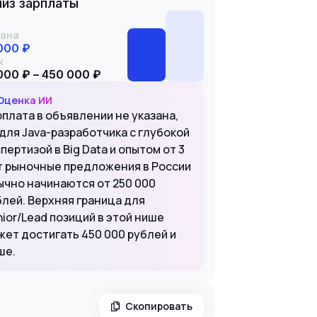
из зарплаты
ана
000 ₽
к
000 ₽ – 450 000 ₽
Оценка ИИ
рплата в объявлении не указана,
 для Java-разработчика с глубокой
пертизой в Big Data и опытом от 3
т рыночные предложения в России
ычно начинаются от 250 000
блей. Верхняя граница для
ior/Lead позиций в этой нише
жет достигать 450 000 рублей и
ше.
Скопировать