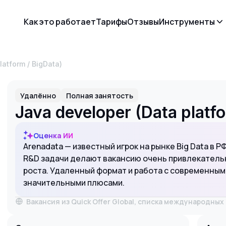
Как это работает
Тарифы
Отзывы
Инструменты
latform / BigData)
Удалённо
Полная занятость
Java developer (Data platfo
Оценка ИИ
Arenadata — известный игрок на рынке Big Data в Р
R&D задачи делают вакансию очень привлекател
роста. Удаленный формат и работа с современным 
значительными плюсами.
Вакансия из Quick Offer Global, списка международны