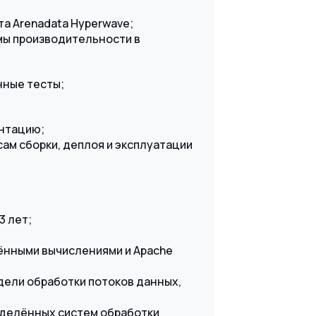
та Arenadata Hyperwave;
емы производительности в
нные тесты;
ентацию;
ам сборки, деплоя и эксплуатации
3 лет;
ёнными вычислениями и Apache
дели обработки потоков данных,
еделённых систем обработки