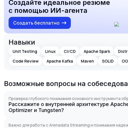
Создайте идеальное резюме
с помощью ИИ-агента
Создать бесплатно
Навыки
Unit Testing
Linux
CI/CD
Apache Spark
Dist
Code Review
Apache Kafka
Maven
SOLID
OO
Возможные вопросы на собеседов
Проверка глубокого понимания основного инструмента обра
Расскажите о внутренней архитектуре Apache 
Optimizer и Tungsten?
Важно для работы с Arenadata Streaming и понимания наде