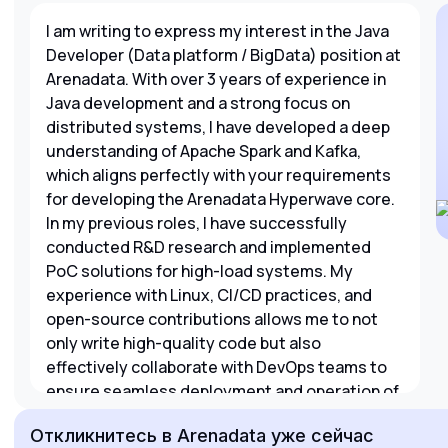
I am writing to express my interest in the Java
Developer (Data platform / BigData) position at
Arenadata. With over 3 years of experience in
Java development and a strong focus on
distributed systems, I have developed a deep
understanding of Apache Spark and Kafka,
which aligns perfectly with your requirements
for developing the Arenadata Hyperwave core.
In my previous roles, I have successfully
conducted R&D research and implemented
PoC solutions for high-load systems. My
experience with Linux, CI/CD practices, and
open-source contributions allows me to not
only write high-quality code but also
effectively collaborate with DevOps teams to
ensure seamless deployment and operation of
complex data platforms. I am eager to bring my
Откликнитесь
в Arenadata
уже сейчас
technical expertise to Arenadata and