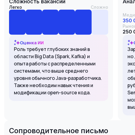
Сложность вакансии
Анал
Легко
Сложно
Меди
350 
Рыно
250 
Оценка ИИ
Роль требует глубоких знаний в
За
области Big Data (Spark, Kafka) и
но
опыта работы с распределенными
экс
системами, что выше среднего
ле
уровня обычного Java-разработчика.
об
Также необходим навык чтения и
ру
модификации open-source кода.
Sen
мо
вы
Сопроводительное письмо