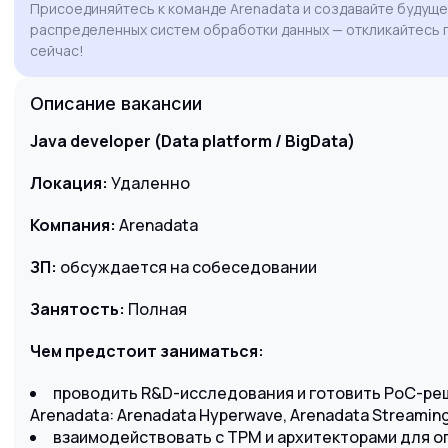
Присоединяйтесь к команде Arenadata и создавайте будущ
contribute to the evolution of your data
распределенных систем обработки данных — откликайтесь
platform products.
сейчас!
Описание вакансии
Java
developer (Data platform / BigData)
Локация:
Удаленно
Компания:
Arenadata
ЗП:
обсуждается на собеседовании
Занятость:
Полная
Чем предстоит заниматься:
проводить R&D-исследования и готовить PoC-ре
Arenadata: Arenadata Hyperwave, Arenadata Streaming,
взаимодействовать с TPM и архитекторами для о