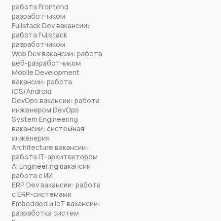
работа Frontend
разработчиком
Fullstack Dev вакансии:
работа Fullstack
разработчиком
Web Dev вакансии: работа
веб-разработчиком
Mobile Development
вакансии: работа
iOS/Android
DevOps вакансии: работа
инженером DevOps
System Engineering
вакансии: системная
инженерия
Architecture вакансии:
работа IT-архитектором
AI Engineering вакансии:
работа с ИИ
ERP Dev вакансии: работа
с ERP-системами
Embedded и IoT вакансии:
разработка систем