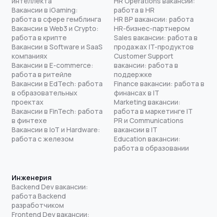
интеллекта
HR Operations вакансии:
Вакансии в iGaming:
работа в HR
работа в сфере гемблинга
HR BP вакансии: работа
Вакансии в Web3 и Crypto:
HR-бизнес-партнером
работа в крипте
Sales вакансии: работа в
Вакансии в Software и SaaS
продажах IT-продуктов
компаниях
Customer Support
Вакансии в E-commerce:
вакансии: работа в
работа в ритейле
поддержке
Вакансии в EdTech: работа
Finance вакансии: работа в
в образовательных
финансах в IT
проектах
Marketing вакансии:
Вакансии в FinTech: работа
работа в маркетинге IT
в финтехе
PR и Communications
Вакансии в IoT и Hardware:
вакансии в IT
работа с железом
Education вакансии:
работа в образовании
Инженерия
Backend Dev вакансии:
работа Backend
разработчиком
Frontend Dev вакансии: