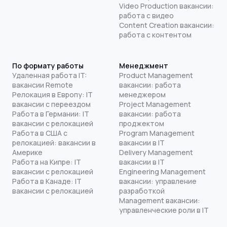
Video Production вакансии:
работа с видео
Content Creation вакансии:
работа с контентом
По формату работы
Менеджмент
Удаленная работа IT:
Product Management
вакансии Remote
вакансии: работа
Релокация в Европу: IT
менеджером
вакансии с переездом
Project Management
Работа в Германии: IT
вакансии: работа
вакансии с релокацией
проджектом
Работа в США с
Program Management
релокацией: вакансии в
вакансии в IT
Америке
Delivery Management
Работа на Кипре: IT
вакансии в IT
вакансии с релокацией
Engineering Management
Работа в Канаде: IT
вакансии: управление
вакансии с релокацией
разработкой
Management вакансии:
управленческие роли в IT