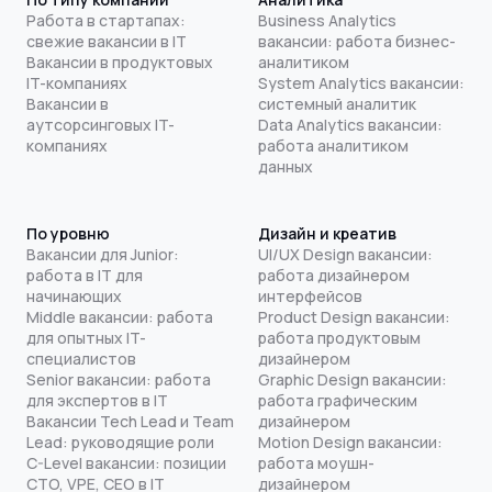
Работа в стартапах:
Business Analytics
свежие вакансии в IT
вакансии: работа бизнес-
Вакансии в продуктовых
аналитиком
IT-компаниях
System Analytics вакансии:
Вакансии в
системный аналитик
аутсорсинговых IT-
Data Analytics вакансии:
компаниях
работа аналитиком
данных
По уровню
Дизайн и креатив
Вакансии для Junior:
UI/UX Design вакансии:
работа в IT для
работа дизайнером
начинающих
интерфейсов
Middle вакансии: работа
Product Design вакансии:
для опытных IT-
работа продуктовым
специалистов
дизайнером
Senior вакансии: работа
Graphic Design вакансии:
для экспертов в IT
работа графическим
Вакансии Tech Lead и Team
дизайнером
Lead: руководящие роли
Motion Design вакансии:
C-Level вакансии: позиции
работа моушн-
CTO, VPE, CEO в IT
дизайнером