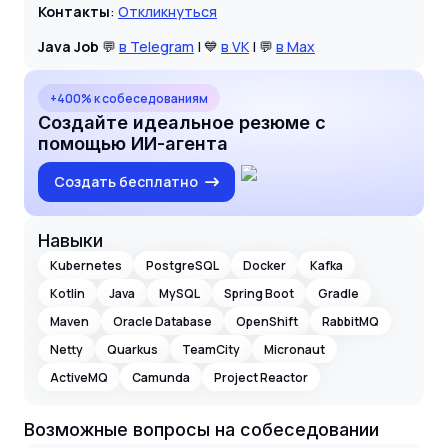
Контакты
:
Откликнуться
Java Job
💬
в Telegram
| 💙
в VK
| 💬
в Max
+400% к собеседованиям
Создайте идеальное резюме с
помощью ИИ-агента
Создать бесплатно
Навыки
Kubernetes
PostgreSQL
Docker
Kafka
Kotlin
Java
MySQL
Spring Boot
Gradle
Maven
Oracle Database
OpenShift
RabbitMQ
Netty
Quarkus
TeamCity
Micronaut
ActiveMQ
Camunda
Project Reactor
Возможные вопросы на собеседовании