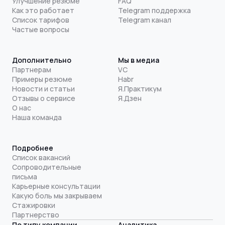
Улучшение резюме
FAQ
Как это работает
Telegram поддержка
Список тарифов
Telegram канал
Частые вопросы
Дополнительно
Мы в медиа
Партнерам
VC
Примеры резюме
Habr
Новости и статьи
Я.Практикум
Отзывы о сервисе
Я.Дзен
О нас
Наша команда
Подробнее
Список вакансий
Сопроводительные
письма
Карьерные консультации
Какую боль мы закрываем
Стажировки
Партнерство
По типу компании
Аналитика