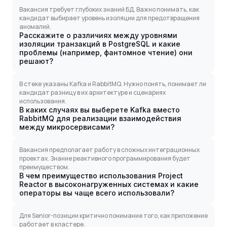
Вакансия требует глубоких знаний БД. Важно понимать, как
кандидат выбирает уровень изоляции для предотвращения
аномалий.
Расскажите о различиях между уровнями
изоляции транзакций в PostgreSQL и какие
проблемы (например, фантомное чтение) они
решают?
В стеке указаны Kafka и RabbitMQ. Нужно понять, понимает ли
кандидат разницу в их архитектуре и сценариях
использования.
В каких случаях вы выберете Kafka вместо
RabbitMQ для реализации взаимодействия
между микросервисами?
Вакансия предполагает работу в сложных интеграционных
проектах. Знание реактивного программирования будет
преимуществом.
В чем преимущество использования Project
Reactor в высоконагруженных системах и какие
операторы вы чаще всего использовали?
Для Senior-позиции критично понимание того, как приложение
работает в кластере.