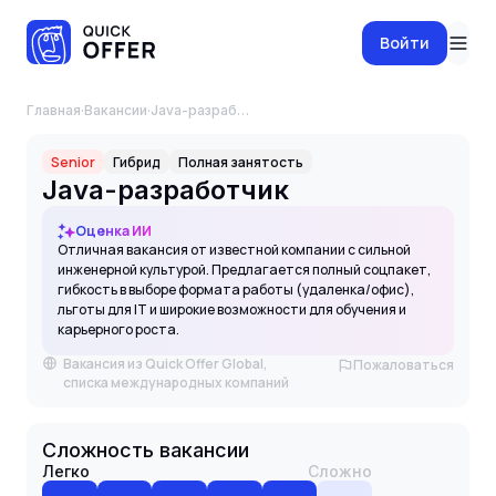
Войти
Главная
·
Вакансии
·
Java-разработчик
Senior
Гибрид
Полная занятость
Java-разработчик
Оценка ИИ
Отличная вакансия от известной компании с сильной
инженерной культурой. Предлагается полный соцпакет,
гибкость в выборе формата работы (удаленка/офис),
льготы для IT и широкие возможности для обучения и
карьерного роста.
Вакансия из Quick Offer Global,
Пожаловаться
списка международных компаний
Сложность вакансии
Легко
Сложно