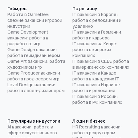
Геймдев
По региону
Работа в GameDev:
IT вакансии в Европе:
свежие вакансии игровой
работа с релокацией и
индустрии
удаленно
Game Development
IT вакансии в Германии:
вакансии: работа в
работа и карьера
разработке игр
IT вакансии на Кипре:
Game Design вакансии:
работа в кипрских
работа геймдизайнером
компаниях
Game Art вакансии: работа
IT вакансии в США: работа
художником игр
в американских компаниях
Game Producer вакансии:
IT вакансии в Канаде:
работа продюсером игр
работа в канадских IT
Level Design вакансии:
IT вакансии в Израиле:
работа левел-дизайнером
работа и релокация
IT вакансии в России:
работа в РФ компаниях
Популярные индустрии
Люди и бизнес
AI вакансии: работа в
HR Recruiting вакансии:
сфере искусственного
работа рекрутером