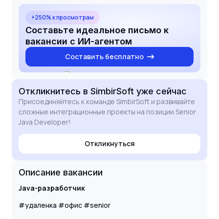
collaborate with your expert teams to deliver high-
quality IT solutions. My experience with CI/CD tools
+250% к просмотрам
like TeamCity and build systems like Maven and
Составьте идеальное письмо к
Gradle aligns well with your technical requirements,
вакансии с ИИ-агентом
and I am confident that my skills will be a valuable
Составить бесплатно
asset to your development team.
Откликнитесь
в SimbirSoft
уже сейчас
Присоединяйтесь к команде SimbirSoft и развивайте
сложные интеграционные проекты на позиции Senior
Java Developer!
Откликнуться
Описание вакансии
Java-разработчик
#удаленка #офис #senior