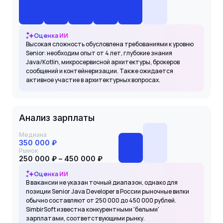
Оценка ИИ
Высокая сложность обусловлена требованиями к уровню
Senior: необходим опыт от 4 лет, глубокие знания
Java/Kotlin, микросервисной архитектуры, брокеров
сообщений и контейнеризации. Также ожидается
активное участие в архитектурных вопросах.
Анализ зарплаты
Медиана
350 000 ₽
Рынок
250 000 ₽ – 450 000 ₽
Оценка ИИ
В вакансии не указан точный диапазон, однако для
позиции Senior Java Developer в России рыночные вилки
обычно составляют от 250 000 до 450 000 рублей.
SimbirSoft известна конкурентными 'белыми'
зарплатами, соответствующими рынку.