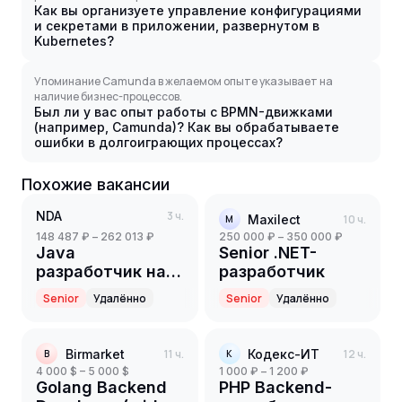
Как вы организуете управление конфигурациями
и секретами в приложении, развернутом в
Kubernetes?
Упоминание Camunda в желаемом опыте указывает на
наличие бизнес-процессов.
Был ли у вас опыт работы с BPMN-движками
(например, Camunda)? Как вы обрабатываете
ошибки в долгоиграющих процессах?
Похожие вакансии
NDA
3 ч.
Maxilect
10 ч.
M
148 487 ₽ – 262 013 ₽
250 000 ₽ – 350 000 ₽
Java
Senior .NET-
разработчик на
разработчик
партнерский
Senior
Удалённо
Senior
Удалённо
проект(ритейл)
(Senior)
Birmarket
11 ч.
Кодекс-ИТ
12 ч.
B
К
4 000 $ – 5 000 $
1 000 ₽ – 1 200 ₽
Golang Backend
PHP Backend-