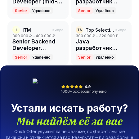
Developer (mid-
разработчик
senior)
(Part-time)
Senior
Удалённо
Senior
Удалённо
ITM
вчера
Top Selection
вчера
I
TS
300 000 ₽ – 400 000 ₽
300 000 ₽ – 320 000 ₽
Senior Backend
Java
Developer
разработчик
(Node.js /
(Senior)
Senior
Удалённо
Senior
Удалённо
TypeScript / Rust /
Blockchain)
4.9
1000
+ офферов получено
Устали искать работу?
Мы найдём её за вас
Quick Offer улучшит ваше резюме, подберёт лучшие
вакансии и откликнется за вас. Результат — в 3 раза больше