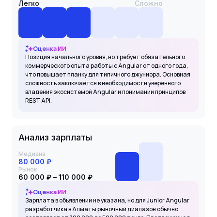
Легко
Сложно
Оценка ИИ
Позиция начального уровня, но требует обязательного
коммерческого опыта работы с Angular от одного года,
что повышает планку для типичного джуниора. Основная
сложность заключается в необходимости уверенного
владения экосистемой Angular и понимании принципов
REST API.
Анализ зарплаты
Медиана
80 000 ₽
Рынок
60 000 ₽ – 110 000 ₽
Оценка ИИ
Зарплата в объявлении не указана, но для Junior Angular
разработчика в Алматы рыночный диапазон обычно