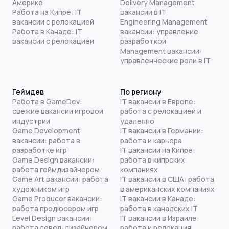
Америке
Delivery Management
Работа на Кипре: IT
вакансии в IT
вакансии с релокацией
Engineering Management
Работа в Канаде: IT
вакансии: управление
вакансии с релокацией
разработкой
Management вакансии:
управленческие роли в IT
Геймдев
По региону
Работа в GameDev:
IT вакансии в Европе:
свежие вакансии игровой
работа с релокацией и
индустрии
удаленно
Game Development
IT вакансии в Германии:
вакансии: работа в
работа и карьера
разработке игр
IT вакансии на Кипре:
Game Design вакансии:
работа в кипрских
работа геймдизайнером
компаниях
Game Art вакансии: работа
IT вакансии в США: работа
художником игр
в американских компаниях
Game Producer вакансии:
IT вакансии в Канаде:
работа продюсером игр
работа в канадских IT
Level Design вакансии:
IT вакансии в Израиле:
работа левел-дизайнером
работа и релокация