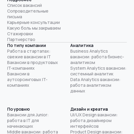
Список вакансий
Сопроводительные
письма
Карьерные консультации
Какую боль мы закрываем
Стажировки
Партнерство
По типу компании
Аналитика
Работа в стартапах:
Business Analytics
свежие вакансии в IT
вакансии: работа бизнес-
Вакансии в продуктовых
аналитиком
IT-компаниях
System Analytics вакансии:
Вакансии в
системный аналитик
аутсорсинговых IT-
Data Analytics вакансии:
компаниях
работа аналитиком
данных
По уровню
Дизайн и креатив
Вакансии для Junior:
UI/UX Design вакансии:
работа в IT для
работа дизайнером
начинающих
интерфейсов
Middle вакансии: работа
Product Design вакансии: