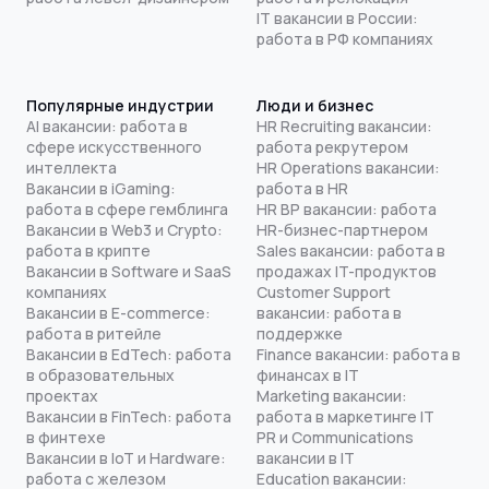
IT вакансии в России:
работа в РФ компаниях
Популярные индустрии
Люди и бизнес
AI вакансии: работа в
HR Recruiting вакансии:
сфере искусственного
работа рекрутером
интеллекта
HR Operations вакансии:
Вакансии в iGaming:
работа в HR
работа в сфере гемблинга
HR BP вакансии: работа
Вакансии в Web3 и Crypto:
HR-бизнес-партнером
работа в крипте
Sales вакансии: работа в
Вакансии в Software и SaaS
продажах IT-продуктов
компаниях
Customer Support
Вакансии в E-commerce:
вакансии: работа в
работа в ритейле
поддержке
Вакансии в EdTech: работа
Finance вакансии: работа в
в образовательных
финансах в IT
проектах
Marketing вакансии:
Вакансии в FinTech: работа
работа в маркетинге IT
в финтехе
PR и Communications
Вакансии в IoT и Hardware:
вакансии в IT
работа с железом
Education вакансии: