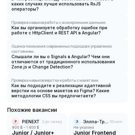
каких случаях лучше использовать RxJS
операторы?
Проверка навыков работы с асинхронными данными.
Как вы организуете обработку ошибок при
работе с HttpClient и REST API в Angular?
Оценка понимания современных подходов к управлению
состоянием.
Слышали ли вы о Signals в Angular? Чем они
отличаются от традиционного использования
Zone.js и Change Detection?
Проверка навыков верстки и работы с макетами.
Как вы подходите к реализации адаптивной
верстки на основе макетов из Figma? Какие
методологии CSS вы предпочитаете?
Похожие вакансии
PIENEXT
2 дн. назад
Эллпа-Трейд
30 июл.
P
Э
800 $ – 1 400 $
Не указана
Junior / Junior+
Junior Frontend