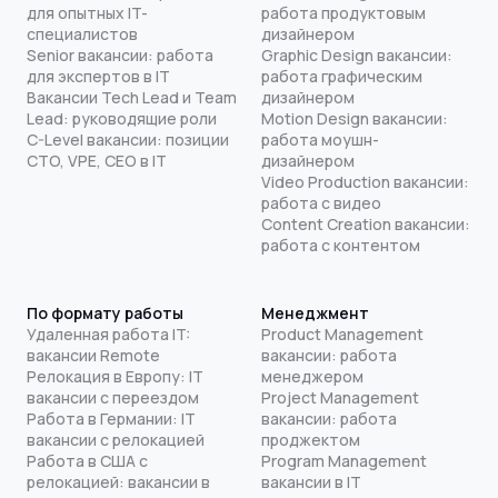
для опытных IT-
работа продуктовым
специалистов
дизайнером
Senior вакансии: работа
Graphic Design вакансии:
для экспертов в IT
работа графическим
Вакансии Tech Lead и Team
дизайнером
Lead: руководящие роли
Motion Design вакансии:
C-Level вакансии: позиции
работа моушн-
CTO, VPE, CEO в IT
дизайнером
Video Production вакансии:
работа с видео
Content Creation вакансии:
работа с контентом
По формату работы
Менеджмент
Удаленная работа IT:
Product Management
вакансии Remote
вакансии: работа
Релокация в Европу: IT
менеджером
вакансии с переездом
Project Management
Работа в Германии: IT
вакансии: работа
вакансии с релокацией
проджектом
Работа в США с
Program Management
релокацией: вакансии в
вакансии в IT