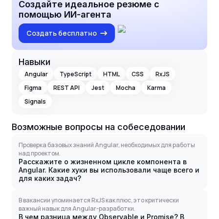
Создайте идеальное резюме с
помощью ИИ-агента
Создать бесплатно
Навыки
Angular
TypeScript
HTML
CSS
RxJS
Figma
REST API
Jest
Mocha
Karma
Signals
Возможные вопросы на собеседовании
Проверка базовых знаний Angular, необходимых для работы
над проектом.
Расскажите о жизненном цикле компонента в
Angular. Какие хуки вы использовали чаще всего и
для каких задач?
В вакансии упоминается RxJS как плюс, это критически
важный навык для Angular-разработки.
В чем разница между Observable и Promise? В