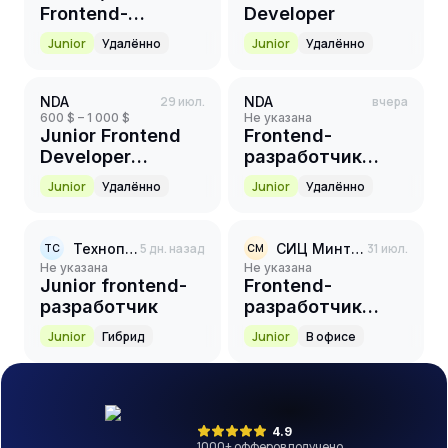
Frontend-
Developer
разработчик
Junior
Удалённо
Junior
Удалённо
(Angular)
NDA
29 июл.
NDA
вчера
600 $ – 1 000 $
Не указана
Junior Frontend
Frontend-
Developer
разработчик
(TypeScript)
(React) на
Junior
Удалённо
Junior
Удалённо
доработку
маркетплейса
Технопарк Сколково
5 дн. назад
СИЦ Минтранса России
31 июл.
ТС
СМ
Не указана
Не указана
Junior frontend-
Frontend-
разработчик
разработчик
(Junior+)
Junior
Гибрид
Junior
В офисе
4.9
1000
+ офферов получено