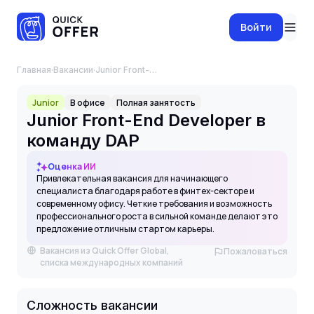
Войти
Главная
·
Вакансии
·
Junior Front-End Developer в команду DAP
Junior
В офисе
Полная занятость
Junior Front-End Developer в
команду DAP
Оценка ИИ
Привлекательная вакансия для начинающего
специалиста благодаря работе в финтех-секторе и
современному офису. Четкие требования и возможность
профессионального роста в сильной команде делают это
предложение отличным стартом карьеры.
Вакансия из Quick Offer Global,
Пожаловаться
списка международных компаний
Сложность вакансии