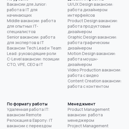
Вакансии для Junior:
UI/UX Design вакансии:
работа в IT для
работа дизайнером
начинающих
интерфейсов
Middle вакансии: работа
Product Design вакансии:
для опытных IT-
работа продуктовым
специалистов
дизайнером
Senior вакансии: работа
Graphic Design вакансии:
для экспертов в IT
работа графическим
Вакансии Tech Lead и Team
дизайнером
Lead: руководящие роли
Motion Design вакансии:
C-Level вакансии: позиции
работа моушн-
CTO, VPE, CEO в IT
дизайнером
Video Production вакансии:
работа с видео
Content Creation вакансии:
работа с контентом
По формату работы
Менеджмент
Удаленная работа IT:
Product Management
вакансии Remote
вакансии: работа
Релокация в Европу: IT
менеджером
вакансии с переездом
Project Management