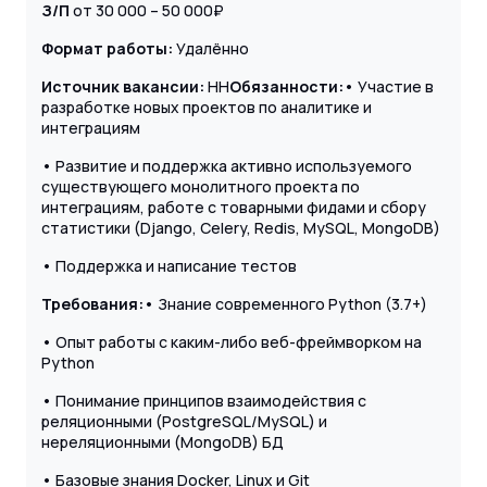
З/П
от 30 000 – 50 000₽
Формат работы:
Удалённо
Источник вакансии:
HH
Обязанности:
• Участие в
разработке новых проектов по аналитике и
интеграциям
• Развитие и поддержка активно используемого
существующего монолитного проекта по
интеграциям, работе с товарными фидами и сбору
статистики (Django, Celery, Redis, MySQL, MongoDB)
• Поддержка и написание тестов
Требования:
• Знание современного Python (3.7+)
• Опыт работы с каким-либо веб-фреймворком на
Python
• Понимание принципов взаимодействия с
реляционными (PostgreSQL/MySQL) и
нереляционными (MongoDB) БД
• Базовые знания Docker, Linux и Git