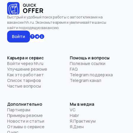
Быстрый и удобный поиск работы с автооткликами на
вакансии hh.ru. Экономьте время и увеличивайте шансы
найти подходящую вакансию.
Войти
Карьера и сервис
Помощь и вопросы
Войти через hh.ru
Полезные ссылки
Улучшение резюме
FAQ
Как это работает
Telegram поддержка
Список тарифов
Telegram канал
Частые вопросы
Дополнительно
Мы в медиа
Партнерам
VC
Примеры резюме
Habr
Новости и статьи
Я.Практикум
Отзывы о сервисе
Я.Дзен
О нас