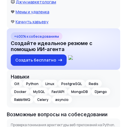
🐱
Джун маркетологам
💙
Мемы и удаленка
💚
Качнуть карьеру
+400% к собеседованиям
Создайте идеальное резюме с
помощью ИИ-агента
Создать бесплатно
Навыки
Git
Python
Linux
PostgreSQL
Redis
Docker
MySQL
FastAPI
MongoDB
Django
RabbitMQ
Celery
asyncio
Возможные вопросы на собеседовании
Проверка понимания архитектуры веб-приложений на Python.