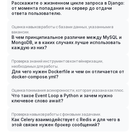
Расскажите о жизненном цикле запроса в Django:
от момента попадания на сервер до отдачи
ответа пользователю.
Оценка навыков работы с базами данных, указанными в
вакансии.
В чем принципиальное различие между MySQL и
MongoDB, и в каких случаях лучше использовать
каждую из них?
Проверка знаний инструментов контейнеризации,
необходимых для работы.
Для чего нужен Dockerfile и чем он отличается от
docker-compose.yml?
Оценка понимания асинхронности, которая указана как плюс.
Что такое Event Loop в Python и зачем нужно
ключевое слово await?
Проверка навыков работы с фоновыми задачами.
Как Celery взаимодействует с Redis и для чего в
этой связке нужен брокер сообщений?