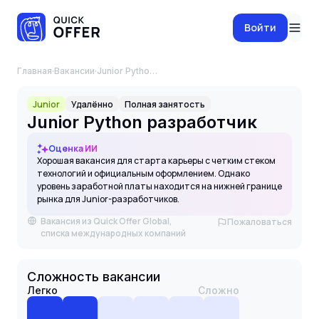
Войти
Главная
·
Вакансии
·
Junior Python разработчик
Junior
Удалённо
Полная занятость
Junior Python разработчик
Оценка ИИ
Хорошая вакансия для старта карьеры с четким стеком
технологий и официальным оформлением. Однако
уровень заработной платы находится на нижней границе
рынка для Junior-разработчиков.
Вакансия из Quick Offer Global,
Пожаловаться
списка международных компаний
Сложность вакансии
Легко
Сложно