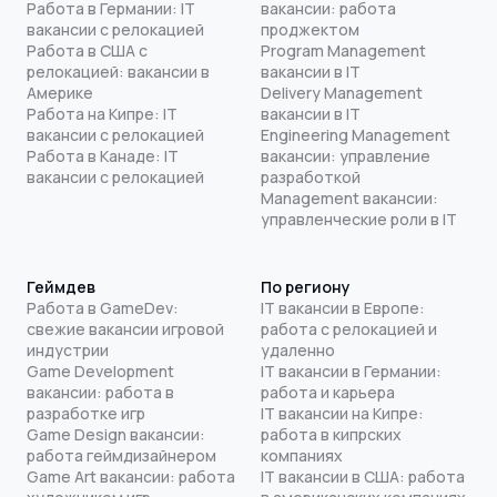
Работа в Германии: IT
вакансии: работа
вакансии с релокацией
проджектом
Работа в США с
Program Management
релокацией: вакансии в
вакансии в IT
Америке
Delivery Management
Работа на Кипре: IT
вакансии в IT
вакансии с релокацией
Engineering Management
Работа в Канаде: IT
вакансии: управление
вакансии с релокацией
разработкой
Management вакансии:
управленческие роли в IT
Геймдев
По региону
Работа в GameDev:
IT вакансии в Европе:
свежие вакансии игровой
работа с релокацией и
индустрии
удаленно
Game Development
IT вакансии в Германии:
вакансии: работа в
работа и карьера
разработке игр
IT вакансии на Кипре:
Game Design вакансии:
работа в кипрских
работа геймдизайнером
компаниях
Game Art вакансии: работа
IT вакансии в США: работа