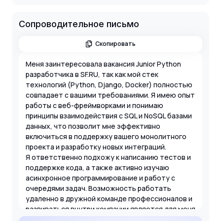
Сопроводительное письмо
Скопировать
Меня заинтересовала вакансия Junior Python
разработчика в SF.RU, так как мой стек
технологий (Python, Django, Docker) полностью
совпадает с вашими требованиями. Я имею опыт
работы с веб-фреймворками и понимаю
принципы взаимодействия с SQL и NoSQL базами
данных, что позволит мне эффективно
включиться в поддержку вашего монолитного
проекта и разработку новых интеграций.
Я ответственно подхожу к написанию тестов и
поддержке кода, а также активно изучаю
асинхронное программирование и работу с
очередями задач. Возможность работать
удаленно в дружной команде профессионалов и
развиваться внутри компании является для меня
отличной мотивацией для достижения высоких