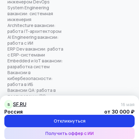
инженером DevOps
System Engineering
вакансии: системная
инженерия
Architecture вакансии:
работа IT-архитектором
AI Engineering вакансии:
работа с ИИ
ERP Dev вакансии: работа
с ERP-системами
Embedded и IoT вакансии:
разработка систем
Вакансии в
кибербезопасности:
работа в ИБ
Вакансии QA: работа в
тестировании ПО
Все права защищены
SF.RU
16 мая
S
© quick-offer.ru 2024–2026
Россия
от 30 000 ₽
Использование cookie
Оферта на оказание услуг
Откликнуться
Политика конфиденциальности
Обработка персональных данных
Получить оффер с ИИ