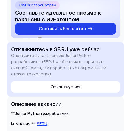
результатов.
+250% к просмотрам
Составьте идеальное письмо к
вакансии с ИИ-агентом
Составить бесплатно
Откликнитесь
в SF.RU
уже сейчас
Откликайтесь на вакансию Junior Python
разработчика в SF.RU, чтобы начать карьеру в
сильной команде и поработать с современным
стеком технологий!
Откликнуться
Описание вакансии
**Junior Python разработчик
Компания:**
SF.RU