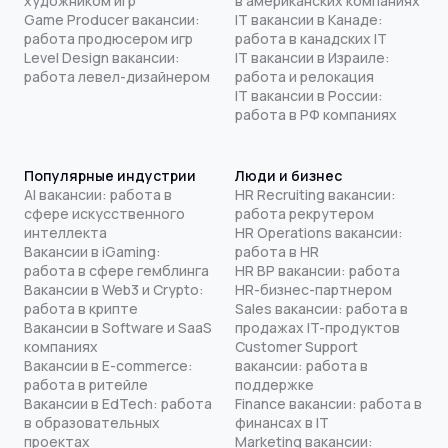
художником игр
в американских компаниях
Game Producer вакансии:
IT вакансии в Канаде:
работа продюсером игр
работа в канадских IT
Level Design вакансии:
IT вакансии в Израиле:
работа левел-дизайнером
работа и релокация
IT вакансии в России:
работа в РФ компаниях
Популярные индустрии
Люди и бизнес
AI вакансии: работа в
HR Recruiting вакансии:
сфере искусственного
работа рекрутером
интеллекта
HR Operations вакансии:
Вакансии в iGaming:
работа в HR
работа в сфере гемблинга
HR BP вакансии: работа
Вакансии в Web3 и Crypto:
HR-бизнес-партнером
работа в крипте
Sales вакансии: работа в
Вакансии в Software и SaaS
продажах IT-продуктов
компаниях
Customer Support
Вакансии в E-commerce:
вакансии: работа в
работа в ритейле
поддержке
Вакансии в EdTech: работа
Finance вакансии: работа в
в образовательных
финансах в IT
проектах
Marketing вакансии: