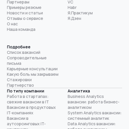
Партнерам
VC
Примеры резюме
Habr
Новости и статьи
Я.Практикум
Отзывы о сервисе
Я.Дзен
О нас
Наша команда
Подробнее
Список вакансий
Сопроводительные
письма
Карьерные консультации
Какую боль мы закрываем
Стажировки
Партнерство
По типу компании
Аналитика
Работа в стартапах:
Business Analytics
свежие вакансии в IT
вакансии: работа бизнес-
Вакансии в продуктовых
аналитиком
IT-компаниях
System Analytics вакансии:
Вакансии в
системный аналитик
аутсорсинговых IT-
Data Analytics вакансии: