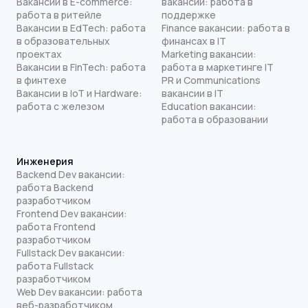
Вакансии в E-commerce:
вакансии: работа в
работа в ритейле
поддержке
Вакансии в EdTech: работа
Finance вакансии: работа в
в образовательных
финансах в IT
проектах
Marketing вакансии:
Вакансии в FinTech: работа
работа в маркетинге IT
в финтехе
PR и Communications
Вакансии в IoT и Hardware:
вакансии в IT
работа с железом
Education вакансии:
работа в образовании
Инженерия
Backend Dev вакансии:
работа Backend
разработчиком
Frontend Dev вакансии:
работа Frontend
разработчиком
Fullstack Dev вакансии:
работа Fullstack
разработчиком
Web Dev вакансии: работа
веб-разработчиком