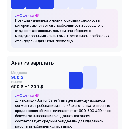
Оценка ИИ
Позиция начального уровня, основная сложность
которой заключается в необходимости свободного
владения английским языком для общения с
международными клиентами. В остальном требования
стандартны для junior-продавца.
Анализ зарплаты
Медиана
900 $
Рынок
600 $ – 1 200 $
Оценка ИИ
Для позиции Junior Sales Manager в международном
сегменте с требованием английского языка, рыночные
предложения обычно начинаются от 600-800 USD плюс
бонусы за выполнение KPI. Данная вакансия
соответствует средним ожиданиям для удаленной
работы в глобальных стартапах.