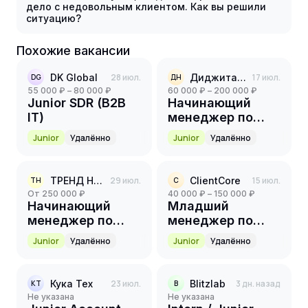
дело с недовольным клиентом. Как вы решили
ситуацию?
Похожие вакансии
DK Global
28 июл.
Диджитал Номадс
17 июл.
DG
ДН
55 000 ₽ – 80 000 ₽
60 000 ₽ – 200 000 ₽
Junior SDR (B2B
Начинающий
IT)
менеджер по
продажам ИТ
Junior
Удалённо
Junior
Удалённо
ТРЕНД НОВОСТРОЙКИ
29 июл.
ClientCore
15 июл.
ТН
C
от 250 000 ₽
40 000 ₽ – 150 000 ₽
Начинающий
Младший
менеджер по
менеджер по
продажам (без
продажам (SDR)
Junior
Удалённо
Junior
Удалённо
холодных
звонков/ИИ-
технологии)
Кука Тех
23 июл.
Blitzlab
3 дн. назад
КТ
B
Не указана
Не указана