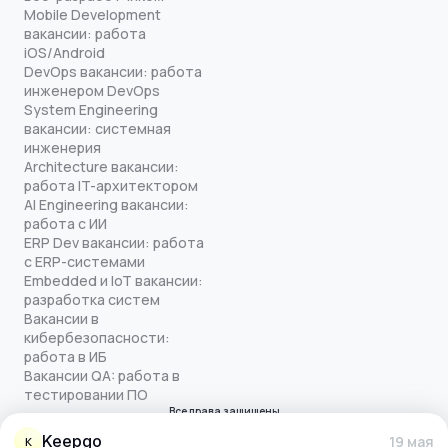
Mobile Development
вакансии: работа
iOS/Android
DevOps вакансии: работа
инженером DevOps
System Engineering
вакансии: системная
инженерия
Architecture вакансии:
работа IT-архитектором
AI Engineering вакансии:
работа с ИИ
ERP Dev вакансии: работа
с ERP-системами
Embedded и IoT вакансии:
разработка систем
Вакансии в
кибербезопасности:
работа в ИБ
Вакансии QA: работа в
тестировании ПО
Все права защищены
© quick-offer.ru 2024–2026
Keepgo
19 мая
K
Использование cookie