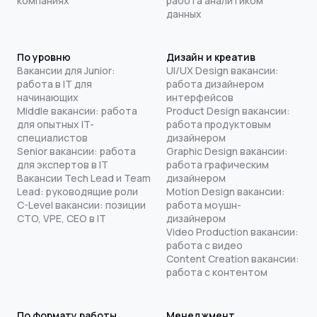
компаниях
работа аналитиком
данных
По уровню
Дизайн и креатив
Вакансии для Junior:
UI/UX Design вакансии:
работа в IT для
работа дизайнером
начинающих
интерфейсов
Middle вакансии: работа
Product Design вакансии:
для опытных IT-
работа продуктовым
специалистов
дизайнером
Senior вакансии: работа
Graphic Design вакансии:
для экспертов в IT
работа графическим
Вакансии Tech Lead и Team
дизайнером
Lead: руководящие роли
Motion Design вакансии:
C-Level вакансии: позиции
работа моушн-
CTO, VPE, CEO в IT
дизайнером
Video Production вакансии:
работа с видео
Content Creation вакансии:
работа с контентом
По формату работы
Менеджмент