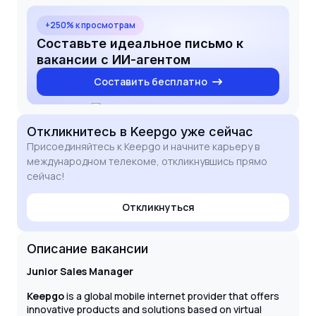
I am particularly drawn to Keepgo because of your
leadership in the eSIM space. I am excited about
+250% к просмотрам
the opportunity to grow within such a forward-
Составьте идеальное письмо к
thinking company and look forward to the possibility
вакансии с ИИ-агентом
of discussing how my skills align with your team's
Составить бесплатно
goals.
Откликнитесь
в Keepgo
уже сейчас
Присоединяйтесь к Keepgo и начните карьеру в
международном телекоме, откликнувшись прямо
сейчас!
Откликнуться
Описание вакансии
Junior Sales Manager
Keepgo
is a global mobile internet provider that offers
innovative products and solutions based on virtual