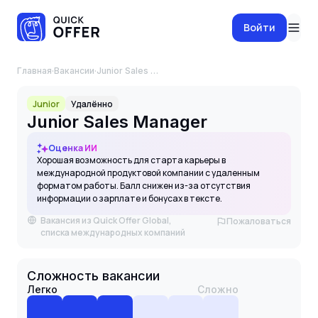
Войти
Главная
·
Вакансии
·
Junior Sales Manager
Junior
Удалённо
Junior Sales Manager
Оценка ИИ
Хорошая возможность для старта карьеры в
международной продуктовой компании с удаленным
форматом работы. Балл снижен из-за отсутствия
информации о зарплате и бонусах в тексте.
Вакансия из Quick Offer Global,
Пожаловаться
списка международных компаний
Сложность вакансии
Легко
Сложно