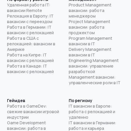
Удаленная работа IT:
Product Management
вакансии Remote
вакансии: работа
Релокация в Европу: IT
менеджером
вакансии с переездом
Project Management
Работа в Германии: IT
вакансии: работа
вакансии с релокацией
проджектом
Работа в США с
Program Management
релокацией: вакансии в
вакансии в IT
Америке
Delivery Management
Работа на Кипре: IT
вакансии в IT
вакансии с релокацией
Engineering Management
Работа в Канаде: IT
вакансии: управление
вакансии с релокацией
разработкой
Management вакансии:
управленческие роли в IT
Геймдев
По региону
Работа в GameDev:
IT вакансии в Европе:
свежие вакансии игровой
работа с релокацией и
индустрии
удаленно
Game Development
IT вакансии в Германии:
вакансии: работа в
работа и карьера