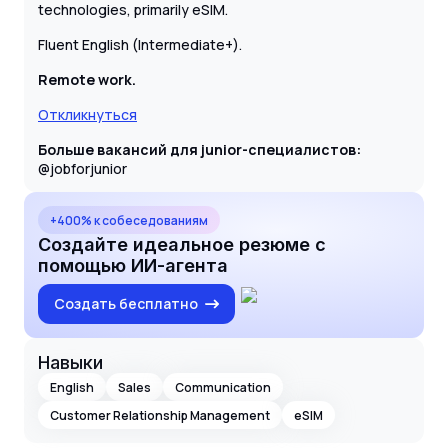
technologies, primarily eSIM.
Fluent English (Intermediate+).
Remote work.
Откликнуться
Больше вакансий для junior-специалистов:
@jobforjunior
+400% к собеседованиям
Создайте идеальное резюме с
помощью ИИ-агента
Создать бесплатно
Навыки
English
Sales
Communication
Customer Relationship Management
eSIM