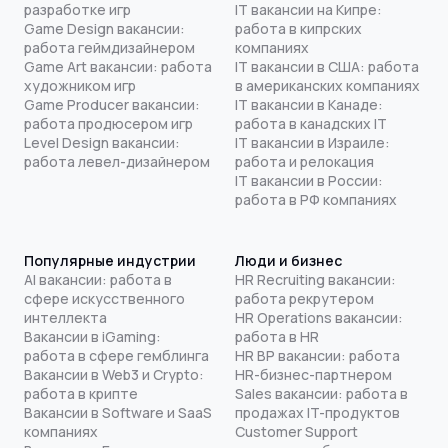
разработке игр
IT вакансии на Кипре:
Game Design вакансии:
работа в кипрских
работа геймдизайнером
компаниях
Game Art вакансии: работа
IT вакансии в США: работа
художником игр
в американских компаниях
Game Producer вакансии:
IT вакансии в Канаде:
работа продюсером игр
работа в канадских IT
Level Design вакансии:
IT вакансии в Израиле:
работа левел-дизайнером
работа и релокация
IT вакансии в России:
работа в РФ компаниях
Популярные индустрии
Люди и бизнес
AI вакансии: работа в
HR Recruiting вакансии:
сфере искусственного
работа рекрутером
интеллекта
HR Operations вакансии:
Вакансии в iGaming:
работа в HR
работа в сфере гемблинга
HR BP вакансии: работа
Вакансии в Web3 и Crypto:
HR-бизнес-партнером
работа в крипте
Sales вакансии: работа в
Вакансии в Software и SaaS
продажах IT-продуктов
компаниях
Customer Support