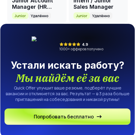
Junior Account
Intern / Junior
Manager (HR
Sales Manager
Tech)
Junior
Удалённо
Junior
Удалённо
4.9
1000
+ офферов получено
Устали искать работу?
Мы найдём её за вас
Quick Offer улучшит ваше резюме, подберёт лучшие
вакансии и откликнется за вас. Результат — в 3 раза больше
приглашений на собеседования и никакой рутины!
Попробовать бесплатно