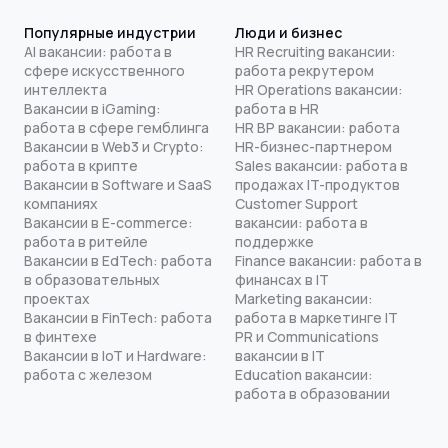
Популярные индустрии
Люди и бизнес
AI вакансии: работа в
HR Recruiting вакансии:
сфере искусственного
работа рекрутером
интеллекта
HR Operations вакансии:
Вакансии в iGaming:
работа в HR
работа в сфере гемблинга
HR BP вакансии: работа
Вакансии в Web3 и Crypto:
HR-бизнес-партнером
работа в крипте
Sales вакансии: работа в
Вакансии в Software и SaaS
продажах IT-продуктов
компаниях
Customer Support
Вакансии в E-commerce:
вакансии: работа в
работа в ритейле
поддержке
Вакансии в EdTech: работа
Finance вакансии: работа в
в образовательных
финансах в IT
проектах
Marketing вакансии:
Вакансии в FinTech: работа
работа в маркетинге IT
в финтехе
PR и Communications
Вакансии в IoT и Hardware:
вакансии в IT
работа с железом
Education вакансии:
работа в образовании