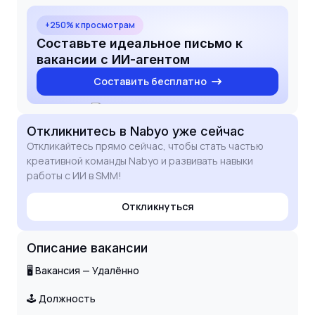
и качественную отчетность. Буду рад
обсудить, как мой креативный подход поможет
+250% к просмотрам
усилить присутствие Nabyo в социальных сетях.
Составьте идеальное письмо к
вакансии с ИИ-агентом
Составить бесплатно
Откликнитесь
в Nabyo
уже сейчас
Откликайтесь прямо сейчас, чтобы стать частью
креативной команды Nabyo и развивать навыки
работы с ИИ в SMM!
Откликнуться
Описание вакансии
🖥 Вакансия — Удалённо
🕹 Должность