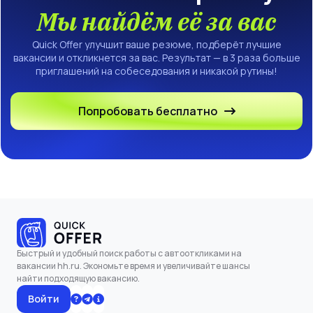
Мы найдём её за вас
Quick Offer улучшит ваше резюме, подберёт лучшие
вакансии и откликнется за вас. Результат — в 3 раза больше
приглашений на собеседования и никакой рутины!
Попробовать бесплатно
Быстрый и удобный поиск работы с автооткликами на
вакансии hh.ru. Экономьте время и увеличивайте шансы
найти подходящую вакансию.
Войти