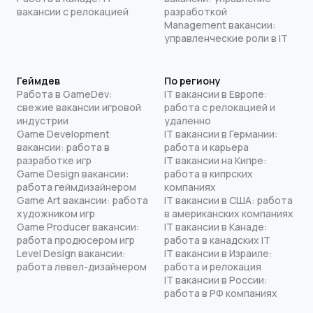
вакансии с релокацией
разработкой
Management вакансии:
управленческие роли в IT
Геймдев
По региону
Работа в GameDev:
IT вакансии в Европе:
свежие вакансии игровой
работа с релокацией и
индустрии
удаленно
Game Development
IT вакансии в Германии:
вакансии: работа в
работа и карьера
разработке игр
IT вакансии на Кипре:
Game Design вакансии:
работа в кипрских
работа геймдизайнером
компаниях
Game Art вакансии: работа
IT вакансии в США: работа
художником игр
в американских компаниях
Game Producer вакансии:
IT вакансии в Канаде:
работа продюсером игр
работа в канадских IT
Level Design вакансии:
IT вакансии в Израиле:
работа левел-дизайнером
работа и релокация
IT вакансии в России:
работа в РФ компаниях