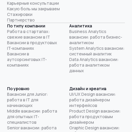
Карьерные консультации
Какую боль мы закрываем
Стажировки
Партнерство
По типу компании
Аналитика
Работа в стартапах:
Business Analytics
свежие вакансии в IT
вакансии: работа бизнес-
Вакансии в продуктовых
аналитиком
IT-компаниях
System Analytics вакансии:
Вакансии в
системный аналитик
аутсорсинговых IT-
Data Analytics вакансии:
компаниях
работа аналитиком
данных
По уровню
Дизайн и креатив
Вакансии для Junior:
UI/UX Design вакансии:
работа в IT для
работа дизайнером
начинающих
интерфейсов
Middle вакансии: работа
Product Design вакансии:
для опытных IT-
работа продуктовым
специалистов
дизайнером
Senior вакансии: работа
Graphic Design вакансии: