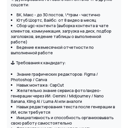
соцсети:
ВК, Макс - до 30 постов, \*грам - частично
Ютуб Шортс, Вайбс: от 8 видео в месяц
Сбор ugc-контента (выборка контента в чате
клиентов, коммуникация, загрузка на диск, подбор
заголовков, ведение таблицы о выполненной
работе)
Ведение ежемесячной отчетности по
выполненной работе
🕹 Требования к кандидату:
Знание графических редакторов: Figma /
Photoshop / Canva
Навык монтажа: CapCut
Желательно знание сервиса фото/видео-
генерации через ИИ: Gemini / Midjourney / Nano
Banana, Kling AI / Luma AI или аналоги
Навык редактирования текста после генерации в
ИИ, если требуется
Инициативность и способность организовывать
свою работу самостоятельно