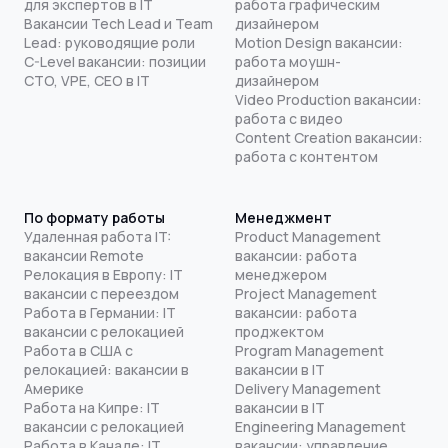
для экспертов в IT
работа графическим
Вакансии Tech Lead и Team
дизайнером
Lead: руководящие роли
Motion Design вакансии:
C-Level вакансии: позиции
работа моушн-
CTO, VPE, CEO в IT
дизайнером
Video Production вакансии:
работа с видео
Content Creation вакансии:
работа с контентом
По формату работы
Менеджмент
Удаленная работа IT:
Product Management
вакансии Remote
вакансии: работа
Релокация в Европу: IT
менеджером
вакансии с переездом
Project Management
Работа в Германии: IT
вакансии: работа
вакансии с релокацией
проджектом
Работа в США с
Program Management
релокацией: вакансии в
вакансии в IT
Америке
Delivery Management
Работа на Кипре: IT
вакансии в IT
вакансии с релокацией
Engineering Management
Работа в Канаде: IT
вакансии: управление