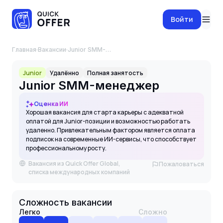
Войти
Главная
·
Вакансии
·
Junior SMM-менеджер
Junior
Удалённо
Полная занятость
Junior SMM-менеджер
Оценка ИИ
Хорошая вакансия для старта карьеры с адекватной
оплатой для Junior-позиции и возможностью работать
удаленно. Привлекательным фактором является оплата
подписок на современные ИИ-сервисы, что способствует
профессиональному росту.
Вакансия из Quick Offer Global,
Пожаловаться
списка международных компаний
Сложность вакансии
Легко
Сложно