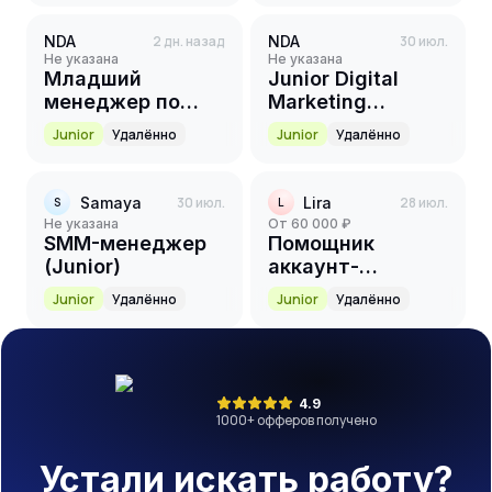
NDA
2 дн. назад
NDA
30 июл.
Не указана
Не указана
Младший
Junior Digital
менеджер по
Marketing
маркетингу
Manager
Junior
Удалённо
Junior
Удалённо
Samaya
30 июл.
Lira
28 июл.
S
L
Не указана
от 60 000 ₽
SMM-менеджер
Помощник
(Junior)
аккаунт-
менеджера /
Junior
Удалённо
Junior
Удалённо
менеджера
проектов
4.9
1000
+ офферов получено
Устали искать работу?