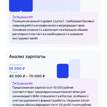
Оценка ИИ
Позиция начального уровня (Junior), требующая базовых
навыков работы в графических и видеоредакторах.
Основная сложность заключается в большом объеме
регулярного контента и необходимости освоения
инструментов ИИ.
Анализ зарплаты
Медиана
55 000 ₽
Рынок
40 000 ₽ – 70 000 ₽
Оценка ИИ
Предложенная зарплата от 50 000 рублей
соответствует среднерыночным показателям для
начинающего SMM-специалиста в России, особенно с
учетом удаленного формата работы. На рынке Junior-
позиции обычно варьируются от 40 до 60 тысяч рублей.