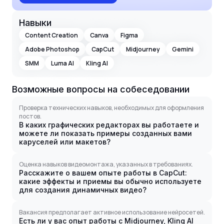
Навыки
Content Creation
Canva
Figma
Adobe Photoshop
CapCut
Midjourney
Gemini
SMM
Luma AI
Kling AI
Возможные вопросы на собеседовании
Проверка технических навыков, необходимых для оформления
постов.
В каких графических редакторах вы работаете и
можете ли показать примеры созданных вами
каруселей или макетов?
Оценка навыков видеомонтажа, указанных в требованиях.
Расскажите о вашем опыте работы в CapCut:
какие эффекты и приемы вы обычно используете
для создания динамичных видео?
Вакансия предполагает активное использование нейросетей.
Есть ли у вас опыт работы с Midjourney, Kling AI