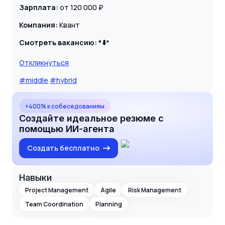
Зарплата:
от 120 000 ₽
Компания:
Квант
Смотреть вакансию:
*⬇️
*
Откликнуться
#middle
#hybrid
+400% к собеседованиям
Создайте идеальное резюме с
помощью ИИ-агента
Создать бесплатно
Навыки
Project Management
Agile
Risk Management
Team Coordination
Planning