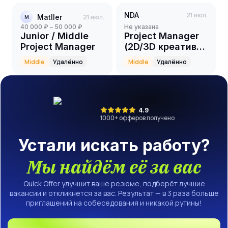
NDA
21 июл.
Matller
21 июл.
M
40 000 ₽ – 50 000 ₽
Не указана
Junior / Middle
Project Manager
Project Manager
(2D/3D креативы
Gamedev/Playable
Middle
Удалённо
Middle
Удалённо
ads)
4.9
1000
+ офферов получено
Устали искать работу?
Мы найдём её за вас
Quick Offer улучшит ваше резюме, подберёт лучшие
вакансии и откликнется за вас. Результат — в 3 раза больше
приглашений на собеседования и никакой рутины!