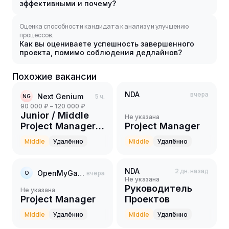
эффективными и почему?
Оценка способности кандидата к анализу и улучшению
процессов.
Как вы оцениваете успешность завершенного
проекта, помимо соблюдения дедлайнов?
Похожие вакансии
NDA
вчера
Next Genium
5 ч.
NG
90 000 ₽ – 120 000 ₽
Junior / Middle
Не указана
Project Manager
Project Manager
(PR-
Middle
Удалённо
Middle
Удалённо
направление)
NDA
2 дн. назад
OpenMyGame
вчера
O
Не указана
Руководитель
Не указана
Project Manager
Проектов
Middle
Удалённо
Middle
Удалённо