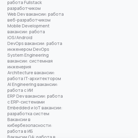
работа Fullstack
разработчиком
Web Dev вакансии: работа
веб-разработчиком
Mobile Development
вакансии: работа
iOS/Android
DevOps вакансии: работа
инженером DevOps
System Engineering
вакансии: системная
инженерия
Architecture вакансии:
работа IT-архитектором
AI Engineering вакансии:
работа с ИИ
ERP Dev вакансии: работа
с ERP-системами
Embedded и IoT вакансии:
разработка систем
Вакансии в
кибербезопасности:
работа в ИБ
Вакансии QA: работа в