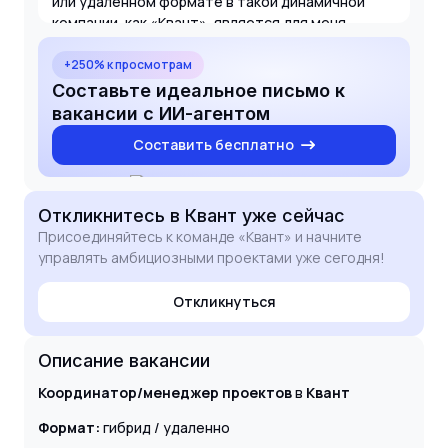
или удаленном формате в такой динамичной
компании, как «Квант», является для меня
отличной возможностью применить свои знания
и внести вклад в развитие ваших продуктов.
+250% к просмотрам
Составьте идеальное письмо к
вакансии с ИИ-агентом
Составить бесплатно
Откликнитесь
в Квант
уже сейчас
Присоединяйтесь к команде «Квант» и начните
управлять амбициозными проектами уже сегодня!
Откликнуться
Описание вакансии
Координатор/менеджер проектов
в
Квант
Формат:
гибрид / удаленно