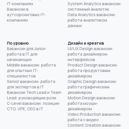
IT-компаниях
System Analytics вакансии:
Вакансии в
системный аналитик
аутсорсинговых IT-
Data Analytics вакансии:
компаниях
работа аналитиком
данных
По уровню
Дизайн и креатив
Вакансии для Junior:
UI/UX Design вакансии:
работа в IT для
работа дизайнером
начинающих
интерфейсов
Middle вакансии: работа
Product Design вакансии:
для опытных IT-
работа продуктовым
специалистов
дизайнером
Senior вакансии: работа
Graphic Design вакансии:
для экспертов в IT
работа графическим
Вакансии Tech Lead и Team
дизайнером
Lead: руководящие роли
Motion Design вакансии:
C-Level вакансии: позиции
работа моушн-
CTO, VPE, CEO в IT
дизайнером
Video Production вакансии:
работа с видео
Content Creation вакансии: