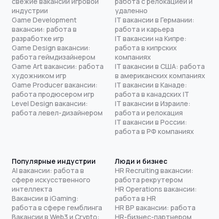
свежие вакансии игровой
работа с релокацией и
индустрии
удаленно
Game Development
IT вакансии в Германии:
вакансии: работа в
работа и карьера
разработке игр
IT вакансии на Кипре:
Game Design вакансии:
работа в кипрских
работа геймдизайнером
компаниях
Game Art вакансии: работа
IT вакансии в США: работа
художником игр
в американских компаниях
Game Producer вакансии:
IT вакансии в Канаде:
работа продюсером игр
работа в канадских IT
Level Design вакансии:
IT вакансии в Израиле:
работа левел-дизайнером
работа и релокация
IT вакансии в России:
работа в РФ компаниях
Популярные индустрии
Люди и бизнес
AI вакансии: работа в
HR Recruiting вакансии:
сфере искусственного
работа рекрутером
интеллекта
HR Operations вакансии:
Вакансии в iGaming:
работа в HR
работа в сфере гемблинга
HR BP вакансии: работа
Вакансии в Web3 и Crypto:
HR-бизнес-партнером