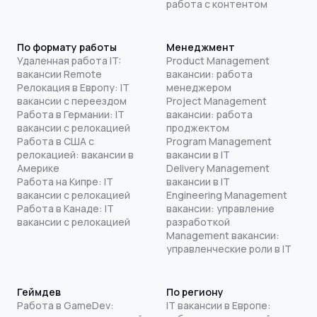
работа с контентом
По формату работы
Менеджмент
Удаленная работа IT:
Product Management
вакансии Remote
вакансии: работа
Релокация в Европу: IT
менеджером
вакансии с переездом
Project Management
Работа в Германии: IT
вакансии: работа
вакансии с релокацией
проджектом
Работа в США с
Program Management
релокацией: вакансии в
вакансии в IT
Америке
Delivery Management
Работа на Кипре: IT
вакансии в IT
вакансии с релокацией
Engineering Management
Работа в Канаде: IT
вакансии: управление
вакансии с релокацией
разработкой
Management вакансии:
управленческие роли в IT
Геймдев
По региону
Работа в GameDev:
IT вакансии в Европе: