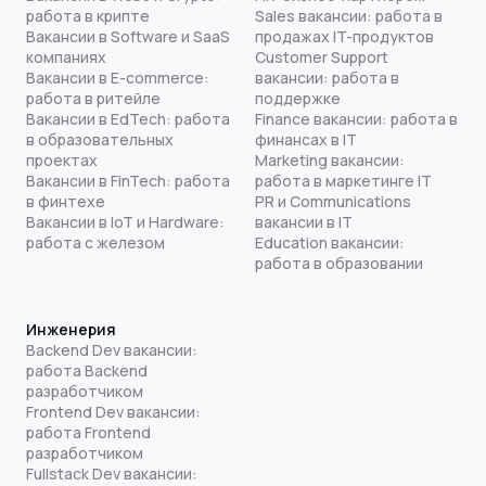
работа в крипте
Sales вакансии: работа в
Вакансии в Software и SaaS
продажах IT-продуктов
компаниях
Customer Support
Вакансии в E-commerce:
вакансии: работа в
работа в ритейле
поддержке
Вакансии в EdTech: работа
Finance вакансии: работа в
в образовательных
финансах в IT
проектах
Marketing вакансии:
Вакансии в FinTech: работа
работа в маркетинге IT
в финтехе
PR и Communications
Вакансии в IoT и Hardware:
вакансии в IT
работа с железом
Education вакансии:
работа в образовании
Инженерия
Backend Dev вакансии:
работа Backend
разработчиком
Frontend Dev вакансии:
работа Frontend
разработчиком
Fullstack Dev вакансии: