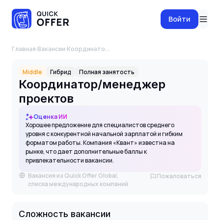
Войти
Главная
·
Вакансии
·
Координатор/менеджер проектов
Middle
Гибрид
Полная занятость
Координатор/менеджер
проектов
Оценка ИИ
Хорошее предложение для специалистов среднего
уровня с конкурентной начальной зарплатой и гибким
форматом работы. Компания «Квант» известна на
рынке, что дает дополнительные баллы к
привлекательности вакансии.
Вакансия из Quick Offer Global,
Пожаловаться
списка международных компаний
Сложность вакансии