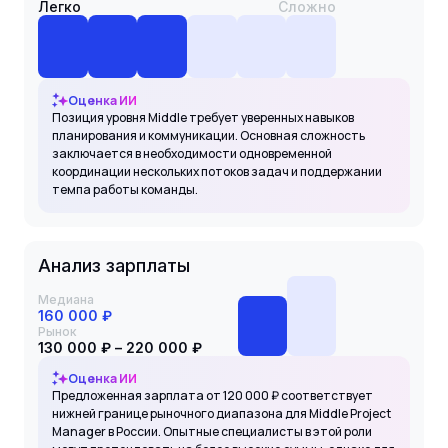
Легко
Сложно
Оценка ИИ
Позиция уровня Middle требует уверенных навыков
планирования и коммуникации. Основная сложность
заключается в необходимости одновременной
координации нескольких потоков задач и поддержании
темпа работы команды.
Анализ зарплаты
Медиана
160 000 ₽
Рынок
130 000 ₽ – 220 000 ₽
Оценка ИИ
Предложенная зарплата от 120 000 ₽ соответствует
нижней границе рыночного диапазона для Middle Project
Manager в России. Опытные специалисты в этой роли