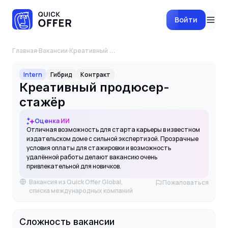
Войти
Главная
·
Вакансии
·
Креативный продюсер-стажёр
Intern
Гибрид
Контракт
Креативный продюсер-
стажёр
Оценка ИИ
Отличная возможность для старта карьеры в известном
издательском доме с сильной экспертизой. Прозрачные
условия оплаты для стажировки и возможность
удалённой работы делают вакансию очень
привлекательной для новичков.
Вакансия из Quick Offer Global,
Пожаловаться
списка международных компаний
Сложность вакансии