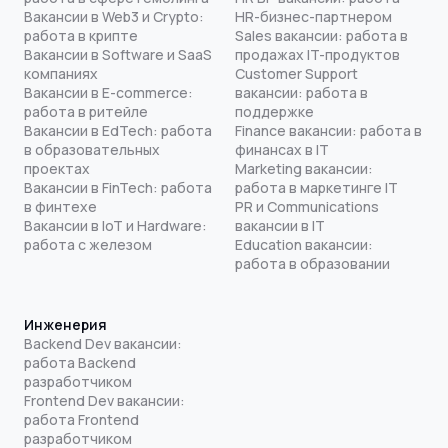
Вакансии в Web3 и Crypto:
HR-бизнес-партнером
работа в крипте
Sales вакансии: работа в
Вакансии в Software и SaaS
продажах IT-продуктов
компаниях
Customer Support
Вакансии в E-commerce:
вакансии: работа в
работа в ритейле
поддержке
Вакансии в EdTech: работа
Finance вакансии: работа в
в образовательных
финансах в IT
проектах
Marketing вакансии:
Вакансии в FinTech: работа
работа в маркетинге IT
в финтехе
PR и Communications
Вакансии в IoT и Hardware:
вакансии в IT
работа с железом
Education вакансии:
работа в образовании
Инженерия
Backend Dev вакансии:
работа Backend
разработчиком
Frontend Dev вакансии:
работа Frontend
разработчиком