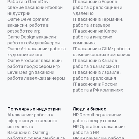
Работа в GameDev:
IT вакансии в Европе:
свежие вакансии игровой
работа с релокацией и
индустрии
удаленно
Game Development
IT вакансии в Германии:
вакансии: работа в
работа и карьера
разработке игр
IT вакансии на Кипре:
Game Design вакансии:
работа в кипрских
работа геймдизайнером
компаниях
Game Art вакансии: работа
IT вакансии в США: работа
художником игр
в американских компаниях
Game Producer вакансии:
IT вакансии в Канаде:
работа продюсером игр
работа в канадских IT
Level Design вакансии:
IT вакансии в Израиле:
работа левел-дизайнером
работа и релокация
IT вакансии в России:
работа в РФ компаниях
Популярные индустрии
Люди и бизнес
AI вакансии: работа в
HR Recruiting вакансии:
сфере искусственного
работа рекрутером
интеллекта
HR Operations вакансии:
Вакансии в iGaming:
работа в HR
работа в сфере гемблинга
HR BP вакансии: работа