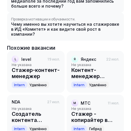
медиаполе за последний год вам запомнились
больше всего и почему?
Проверка мотивации и обучаемости.
Чему именно вы хотите научиться на стажировке
в ИД «Комитет» и как видите свой рост в
компании?
Похожие вакансии
level
19 июл.
Яндекс
22 июл.
L
Я
Не указана
Не указана
Стажер-контент-
Контент-
менеджер
менеджер
(стажёр) в
Intern
Удалённо
Intern
Удалённо
студию HRM
NDA
27 июл.
МТС
11 июл.
М
Не указана
Не указана
Создатель
Стажер -
контента
копирайтер в
(стажер)
соцсетях [МТС
Intern
Удалённо
Intern
Гибрид