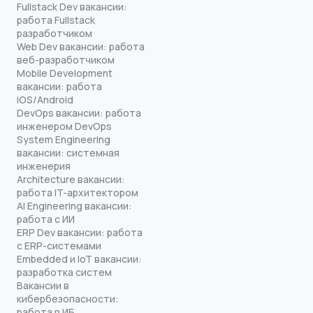
Fullstack Dev вакансии:
работа Fullstack
разработчиком
Web Dev вакансии: работа
веб-разработчиком
Mobile Development
вакансии: работа
iOS/Android
DevOps вакансии: работа
инженером DevOps
System Engineering
вакансии: системная
инженерия
Architecture вакансии:
работа IT-архитектором
AI Engineering вакансии:
работа с ИИ
ERP Dev вакансии: работа
с ERP-системами
Embedded и IoT вакансии:
разработка систем
Вакансии в
кибербезопасности:
работа в ИБ