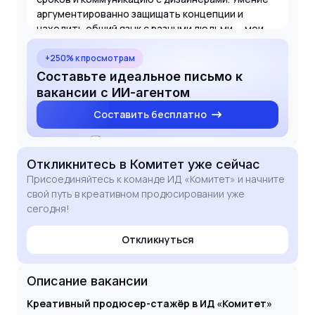
аргументированно защищать концепции и
находить общий язык с разными людьми — мои
сильные стороны. Буду рад возможности
применить свой креативный потенциал для
+250% к просмотрам
реализации амбициозных задач вашей команды.
Составьте идеальное письмо к
вакансии с ИИ-агентом
Составить бесплатно
Откликнитесь
в Комитет
уже сейчас
Присоединяйтесь к команде ИД «Комитет» и начните
свой путь в креативном продюсировании уже
сегодня!
Откликнуться
Описание вакансии
Креативный продюсер-стажёр в ИД «Комитет»