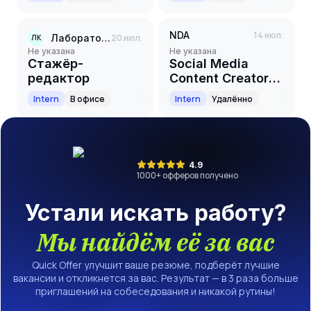
Веб Сервисы]
NDA
14 июл.
Лаборатория Касперского
20 июл.
ЛК
Не указана
Не указана
Стажёр-
Social Media
редактор
Content Creator
(Internship)
Intern
В офисе
Intern
Удалённо
4.9
1000
+ офферов получено
Устали искать работу?
Мы найдём её за вас
Quick Offer улучшит ваше резюме, подберёт лучшие
вакансии и откликнется за вас. Результат — в 3 раза больше
приглашений на собеседования и никакой рутины!