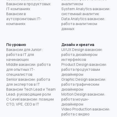
Вакансии в продуктовых
аналитиком
IT-компаниях
System Analytics вакансии:
Вакансии в
системный аналитик
аутсорсинговых IT-
Data Analytics вакансии:
компаниях
работа аналитиком
данных
По уровню
Дизайн и креатив
Вакансии для Junior:
UI/UX Design вакансии:
работа в IT для
работа дизайнером
начинающих
интерфейсов
Middle вакансии: работа
Product Design вакансии:
для опытных IT-
работа продуктовым
специалистов
дизайнером
Senior вакансии: работа
Graphic Design вакансии:
для экспертов в IT
работа графическим
Вакансии Tech Lead и Team
дизайнером
Lead: руководящие роли
Motion Design вакансии:
C-Level вакансии: позиции
работа моушн-
CTO, VPE, CEO в IT
дизайнером
Video Production вакансии:
работа с видео