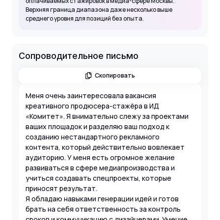
оплачиваемых стажировок в медиа-сфере Москвы.
Верхняя граница диапазона даже несколько выше
среднего уровня для позиций без опыта.
Сопроводительное письмо
Скопировать
Меня очень заинтересовала вакансия
креативного продюсера-стажёра в ИД
«Комитет». Я внимательно слежу за проектами
ваших площадок и разделяю ваш подход к
созданию нестандартного рекламного
контента, который действительно вовлекает
аудиторию. У меня есть огромное желание
развиваться в сфере медиапроизводства и
учиться создавать спецпроекты, которые
приносят результат.
Я обладаю навыками генерации идей и готов
брать на себя ответственность за контроль
сроков и коммуникацию с дизайнерами. Умение