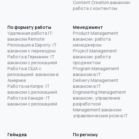
Content Creation вакансии:
работа с контентом
По формату работы
Менеджмент
Удаленная работа IT:
Product Management
вакансии Remote
вакансии: работа
Релокация в Европу: IT
менеджером
вакансии с переездом
Project Management
Работа в Германии: IT
вакансии: работа
вакансии с релокацией
проджектом
Работа в США с
Program Management
релокацией: вакансии в
вакансии в IT
Америке
Delivery Management
Работа на Кипре: IT
вакансии в IT
вакансии с релокацией
Engineering Management
Работа в Канаде: IT
вакансии: управление
вакансии с релокацией
разработкой
Management вакансии:
управленческие роли в IT
Геймдев
По региону