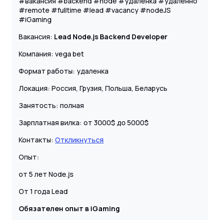
#вакансия #backend #node #удалёнка #удалённо
#remote #fulltime #lead #vacancy #nodeJS
#iGaming
Вакансия:
Lead Node.js Backend Developer
Компания: vega bet
Формат работы: удаленка
Локация: Россия, Грузия, Польша, Беларусь
Занятость: полная
Зарплатная вилка: от 3000$ до 5000$
Контакты:
Откликнуться
Опыт:
от 5 лет Node.js
От 1 года Lead
Обязателен опыт в iGaming