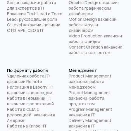
Senior вакансии: работа
Graphic Design вакансии:
для экспертов в IT
работа графическим
Вакансии Tech Lead и Team
дизайнером
Lead: руководящие роли
Motion Design вакансии:
C-Level вакансии: позиции
работа моушн-
CTO, VPE, CEO в IT
дизайнером
Video Production вакансии:
работа с видео
Content Creation вакансии:
работа с контентом
По формату работы
Менеджмент
Удаленная работа IT:
Product Management
вакансии Remote
вакансии: работа
Релокация в Европу: IT
менеджером
вакансии с переездом
Project Management
Работа в Германии: IT
вакансии: работа
вакансии с релокацией
проджектом
Работа в США с
Program Management
релокацией: вакансии в
вакансии в IT
Америке
Delivery Management
Работа на Кипре: IT
вакансии в IT