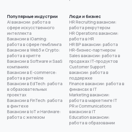
Популярные индустрии
Люди и бизнес
AI вакансии: работа в
HR Recruiting вакансии:
сфере искусственного
работа рекрутером
интеллекта
HR Operations вакансии:
Вакансии в iGaming:
работа в HR
работа в сфере гемблинга
HR BP вакансии: работа
Вакансии в Web3 и Crypto:
HR-бизнес-партнером
работа в крипте
Sales вакансии: работа в
Вакансии в Software и SaaS
продажах IT-продуктов
компаниях
Customer Support
Вакансии в E-commerce:
вакансии: работа в
работа в ритейле
поддержке
Вакансии в EdTech: работа
Finance вакансии: работа в
в образовательных
финансах в IT
проектах
Marketing вакансии:
Вакансии в FinTech: работа
работа в маркетинге IT
в финтехе
PR и Communications
Вакансии в IoT и Hardware:
вакансии в IT
работа с железом
Education вакансии:
работа в образовании