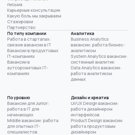
письма
Карьерные консультации
Какую боль мы закрываем
Стажировки
Партнерство
По типу компании
Аналитика
Работа в стартапах:
Business Analytics
свежие вакансии в IT
вакансии: работа бизнес-
Вакансии в продуктовых
аналитиком
IT-компаниях
System Analytics вакансии:
Вакансии в
системный аналитик
аутсорсинговых IT-
Data Analytics вакансии:
компаниях
работа аналитиком
данных
По уровню
Дизайн и креатив
Вакансии для Junior:
UI/UX Design вакансии:
работа в IT для
работа дизайнером
начинающих
интерфейсов
Middle вакансии: работа
Product Design вакансии:
для опытных IT-
работа продуктовым
специалистов
дизайнером