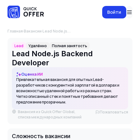
Войти
Главная
·
Вакансии
·
Lead Node.js Backend Developer
Lead
Удалённо
Полная занятость
Lead Node.js Backend
Developer
Оценка ИИ
Привлекательная вакансия для опытных Lead-
разработчиков с конкурентной зарплатой в долларах и
возможностью удаленной работы из разных стран.
Четко описанный стек и понятные требования делают
предложение прозрачным.
Вакансия из Quick Offer Global,
Пожаловаться
списка международных компаний
Сложность вакансии