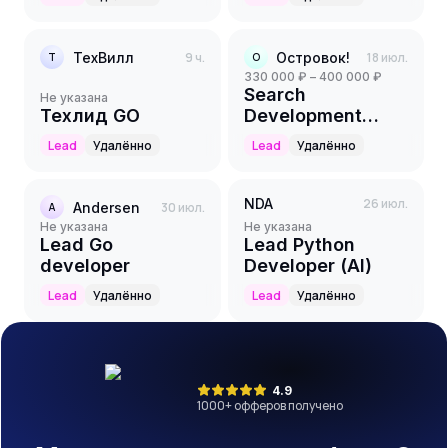
ТехВилл
9 ч.
Островок!
18 июл.
Т
О
330 000 ₽ – 400 000 ₽
Search
Не указана
Техлид GO
Development
Team Lead
Lead
Удалённо
Lead
Удалённо
NDA
26 июл.
Andersen
30 июл.
A
Не указана
Не указана
Lead Go
Lead Python
developer
Developer (AI)
Lead
Удалённо
Lead
Удалённо
4.9
1000
+ офферов получено