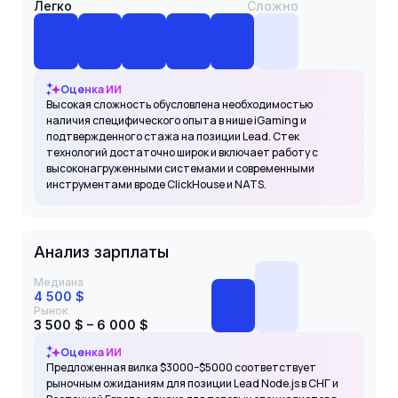
Легко
Сложно
Оценка ИИ
Высокая сложность обусловлена необходимостью
наличия специфического опыта в нише iGaming и
подтвержденного стажа на позиции Lead. Стек
технологий достаточно широк и включает работу с
высоконагруженными системами и современными
инструментами вроде ClickHouse и NATS.
Анализ зарплаты
Медиана
4 500 $
Рынок
3 500 $ – 6 000 $
Оценка ИИ
Предложенная вилка $3000–$5000 соответствует
рыночным ожиданиям для позиции Lead Node.js в СНГ и