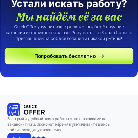
Устали искать работу?
Мы найдём её за вас
Quick Offer улучшит ваше резюме, подберёт лучшие
вакансии и откликнется за вас. Результат — в 3 раза больше
приглашений на собеседования и никакой рутины!
Попробовать бесплатно
Быстрый и удобный поиск работы с автооткликами на
вакансии hh.ru. Экономьте время и увеличивайте шансы
найти подходящую вакансию.