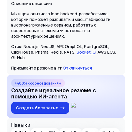
Описание вакансии:
Мы ищем опытного lead backend-разработчика,
который поможет развивать и масштабировать
высоконагруженные сервисы, работать с
современным стеком и участвовать в
архитектурных решениях.
Стэк: Node.js, NestJS, API: GraphQL, PostgreSQL,
ClickHouse, Prisma, Redis, NATS,
Socket.IO
, AWS ECS,
GitHub
Присылайте резюме в тг
Откликнуться
+400% к собеседованиям
Создайте идеальное резюме с
помощью ИИ-агента
Создать бесплатно
Навыки