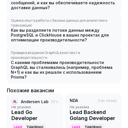
сообщений, и как вы обеспечиваете надежность
доставки данных?
Оценка опыта работы с базами данных для аналитики и
транзакций.
Как вы разделяете потоки данных между
PostgreSQL и ClickHouse в ваших проектах для
оптимизации производительности?
Проверка владения GraphQL в контексте
производительности.
С какими проблемами производительности
GraphQL вы сталкивались (например, проблема
N+1) и как вы их решали с использованием
Prisma?
Похожие вакансии
NDA
2 дн. назад
Andersen Lab
23 ч.
AL
Не указана
Не указана
Lead Go
Lead Backend
Developer
Golang Developer
Lead
Удалённо
Lead
Удалённо