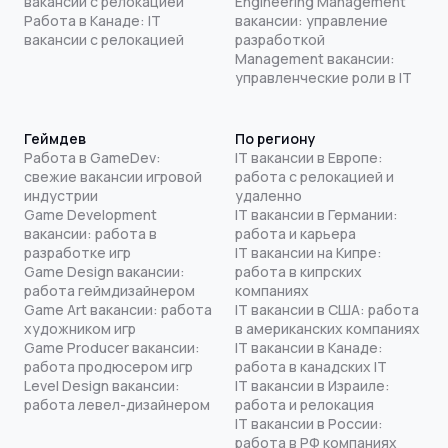
вакансии с релокацией
Engineering Management
Работа в Канаде: IT
вакансии: управление
вакансии с релокацией
разработкой
Management вакансии:
управленческие роли в IT
Геймдев
По региону
Работа в GameDev:
IT вакансии в Европе:
свежие вакансии игровой
работа с релокацией и
индустрии
удаленно
Game Development
IT вакансии в Германии:
вакансии: работа в
работа и карьера
разработке игр
IT вакансии на Кипре:
Game Design вакансии:
работа в кипрских
работа геймдизайнером
компаниях
Game Art вакансии: работа
IT вакансии в США: работа
художником игр
в американских компаниях
Game Producer вакансии:
IT вакансии в Канаде:
работа продюсером игр
работа в канадских IT
Level Design вакансии:
IT вакансии в Израиле:
работа левел-дизайнером
работа и релокация
IT вакансии в России:
работа в РФ компаниях