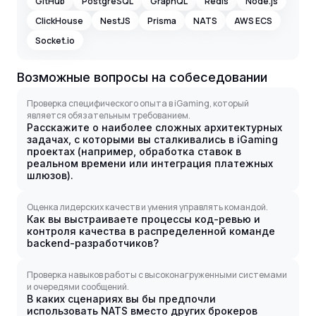
GitHub
PostgreSQL
GraphQL
Redis
Node.js
ClickHouse
NestJS
Prisma
NATS
AWS ECS
Socket.io
Возможные вопросы на собеседовании
Проверка специфического опыта в iGaming, который
является обязательным требованием.
Расскажите о наиболее сложных архитектурных
задачах, с которыми вы сталкивались в iGaming
проектах (например, обработка ставок в
реальном времени или интеграция платежных
шлюзов).
Оценка лидерских качеств и умения управлять командой.
Как вы выстраиваете процессы код-ревью и
контроля качества в распределенной команде
backend-разработчиков?
Проверка навыков работы с высоконагруженными системами
и очередями сообщений.
В каких сценариях вы бы предпочли
использовать NATS вместо других брокеров