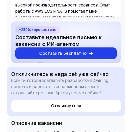
высокой производительности сервисов. Опыт
работы с AWS ECS и NATS помогает мне
выстраивать масштабируемую инфраструктуру.
Я уверен, что мои навыки помогут vega bet
выйти на новый уровень технического
+250% к просмотрам
совершенства и обеспечить стабильную
Составьте идеальное письмо к
работу платформы при растущих нагрузках.
вакансии с ИИ-агентом
Составить бесплатно
Откликнитесь
в vega bet
уже сейчас
Если вы готовы возглавить разработку в iGaming
проекте и работать с современным стеком,
отправляйте резюме Артему прямо сейчас!
Откликнуться
Описание вакансии