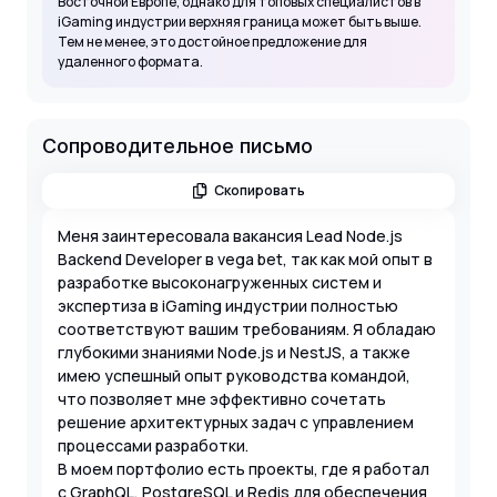
Восточной Европе, однако для топовых специалистов в
iGaming индустрии верхняя граница может быть выше.
Тем не менее, это достойное предложение для
удаленного формата.
Сопроводительное письмо
Скопировать
Меня заинтересовала вакансия Lead Node.js
Backend Developer в vega bet, так как мой опыт в
разработке высоконагруженных систем и
экспертиза в iGaming индустрии полностью
соответствуют вашим требованиям. Я обладаю
глубокими знаниями Node.js и NestJS, а также
имею успешный опыт руководства командой,
что позволяет мне эффективно сочетать
решение архитектурных задач с управлением
процессами разработки.
В моем портфолио есть проекты, где я работал
с GraphQL, PostgreSQL и Redis для обеспечения