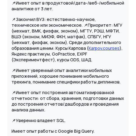
📌Имеет опыт в продуктовой/дата-/веб-/мобильной
аналитике от 3 лет.
📌Закончил ВУЗ: естественно-научное,
техническое или экономическое. 📌Приоритет: МГУ
(мехмат, ВМК, физфак, эконом), МГТУ, РЭШ, МФТИ,
ВШЭ (эконом, МИЭФ, ФКН, матфак), СПБГУ, НГУ
(мехмат, физфак, эконом). Среди дополнительного
образования ценим: Курсы Карпова (
Karpov.courses
),
Яндекс практикум, GoPractice, EXPF
(Экспериментфест), курсы ODS, ШАД.
📌Имеет уверенный опыт аналитики мобильных
приложений, хорошее понимание мобильного
трекинга, понимание специфики работы диплинков.
📌Имеет опыт построения автоматизированной
отчетности: от сбора, хранения, подготовки данных
до построения отчетов/дашбордов и проведения
анализа данных.
📌Уверенно владеет SQL.
Имеет опыт работы с Google Big Query.