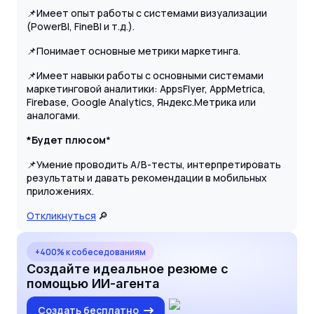
📌Имеет опыт работы с системами визуализации
(PowerBI, FineBI и т.д.).
📌Понимает основные метрики маркетинга.
📌Имеет навыки работы с основными системами
маркетинговой аналитики: AppsFlyer, AppMetrica,
Firebase, Google Analytics, Яндекс.Метрика или
аналогами.
*Будет плюсом
*
📌Умение проводить A/B-тесты, интерпретировать
результаты и давать рекомендации в мобильных
приложениях.
Откликнуться
🔎
+400% к собеседованиям
Создайте идеальное резюме с
помощью ИИ-агента
Создать бесплатно