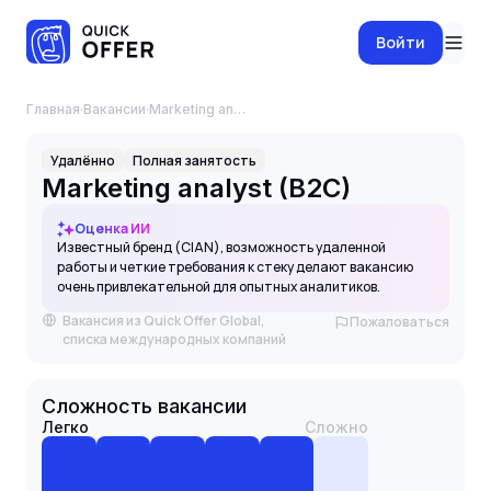
Войти
Главная
·
Вакансии
·
Marketing analyst (B2C)
Удалённо
Полная занятость
Marketing analyst (B2C)
Оценка ИИ
Известный бренд (CIAN), возможность удаленной
работы и четкие требования к стеку делают вакансию
очень привлекательной для опытных аналитиков.
Вакансия из Quick Offer Global,
Пожаловаться
списка международных компаний
Сложность вакансии
Легко
Сложно