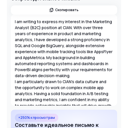
Скопировать
I am writing to express my interest in the Marketing
Analyst (B2C) position at CIAN. With over three
years of experience in product and marketing
analytics, I have developed a strong proficiency in
SQL and Google BigQuery, alongside extensive
experience with mobile tracking tools like AppsFlyer
and AppMetrica. My background in building
automated reporting systems and dashboards in
PowerBI aligns perfectly with your requirements for
data-driven decision-making.
I am particularly drawn to CIAN's data culture and
the opportunity to work on complex mobile app
analytics. Having a solid foundation in A/B testing
and marketing metrics, I am confident in my ability
to provide actionable insights that will drive growth
for your B2C products. I look forward to the
possibility of discussing how my technical skills and
+250% к просмотрам
analytical mindset can contribute to your team's
Составьте идеальное письмо к