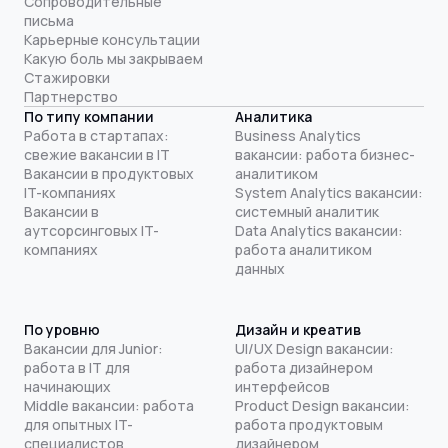
Сопроводительные
письма
Карьерные консультации
Какую боль мы закрываем
Стажировки
Партнерство
По типу компании
Аналитика
Работа в стартапах:
Business Analytics
свежие вакансии в IT
вакансии: работа бизнес-
Вакансии в продуктовых
аналитиком
IT-компаниях
System Analytics вакансии:
Вакансии в
системный аналитик
аутсорсинговых IT-
Data Analytics вакансии:
компаниях
работа аналитиком
данных
По уровню
Дизайн и креатив
Вакансии для Junior:
UI/UX Design вакансии:
работа в IT для
работа дизайнером
начинающих
интерфейсов
Middle вакансии: работа
Product Design вакансии:
для опытных IT-
работа продуктовым
специалистов
дизайнером