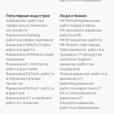
работа в РФ компаниях
Популярные индустрии
Люди и бизнес
AI вакансии: работа в
HR Recruiting вакансии:
сфере искусственного
работа рекрутером
интеллекта
HR Operations вакансии:
Вакансии в iGaming:
работа в HR
работа в сфере гемблинга
HR BP вакансии: работа
Вакансии в Web3 и Crypto:
HR-бизнес-партнером
работа в крипте
Sales вакансии: работа в
Вакансии в Software и SaaS
продажах IT-продуктов
компаниях
Customer Support
Вакансии в E-commerce:
вакансии: работа в
работа в ритейле
поддержке
Вакансии в EdTech: работа
Finance вакансии: работа в
в образовательных
финансах в IT
проектах
Marketing вакансии:
Вакансии в FinTech: работа
работа в маркетинге IT
в финтехе
PR и Communications
Вакансии в IoT и Hardware:
вакансии в IT
работа с железом
Education вакансии:
работа в образовании