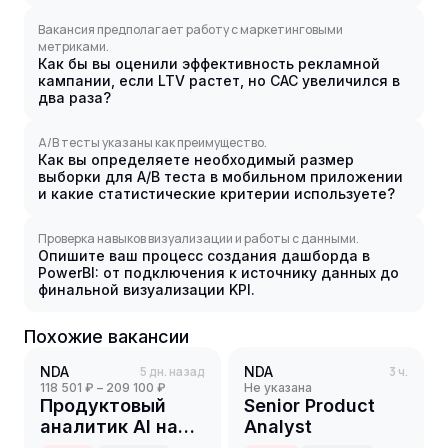
Вакансия предполагает работу с маркетинговыми
метриками.
Как бы вы оценили эффективность рекламной
кампании, если LTV растет, но CAC увеличился в
два раза?
A/B тесты указаны как преимущество.
Как вы определяете необходимый размер
выборки для A/B теста в мобильном приложении
и какие статистические критерии используете?
Проверка навыков визуализации и работы с данными.
Опишите ваш процесс создания дашборда в
PowerBI: от подключения к источнику данных до
финальной визуализации KPI.
Похожие вакансии
NDA
5 дн. назад
NDA
3 ч.
118 501 ₽ – 209 100 ₽
Не указана
Продуктовый
Senior Product
аналитик AI на
Analyst
партнерский