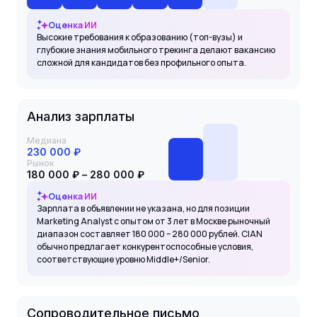
Оценка ИИ
Высокие требования к образованию (топ-вузы) и
глубокие знания мобильного трекинга делают вакансию
сложной для кандидатов без профильного опыта.
Анализ зарплаты
Медиана
230 000 ₽
Рынок
180 000 ₽ – 280 000 ₽
Оценка ИИ
Зарплата в объявлении не указана, но для позиции
Marketing Analyst с опытом от 3 лет в Москве рыночный
диапазон составляет 180 000 – 280 000 рублей. CIAN
обычно предлагает конкурентоспособные условия,
соответствующие уровню Middle+/Senior.
Сопроводительное письмо