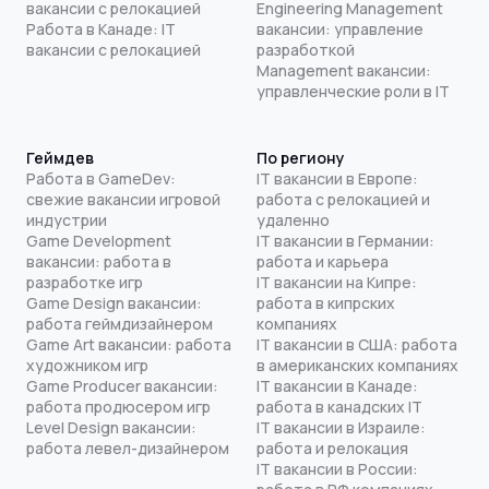
вакансии с релокацией
Engineering Management
Работа в Канаде: IT
вакансии: управление
вакансии с релокацией
разработкой
Management вакансии:
управленческие роли в IT
Геймдев
По региону
Работа в GameDev:
IT вакансии в Европе:
свежие вакансии игровой
работа с релокацией и
индустрии
удаленно
Game Development
IT вакансии в Германии:
вакансии: работа в
работа и карьера
разработке игр
IT вакансии на Кипре:
Game Design вакансии:
работа в кипрских
работа геймдизайнером
компаниях
Game Art вакансии: работа
IT вакансии в США: работа
художником игр
в американских компаниях
Game Producer вакансии:
IT вакансии в Канаде:
работа продюсером игр
работа в канадских IT
Level Design вакансии:
IT вакансии в Израиле:
работа левел-дизайнером
работа и релокация
IT вакансии в России: