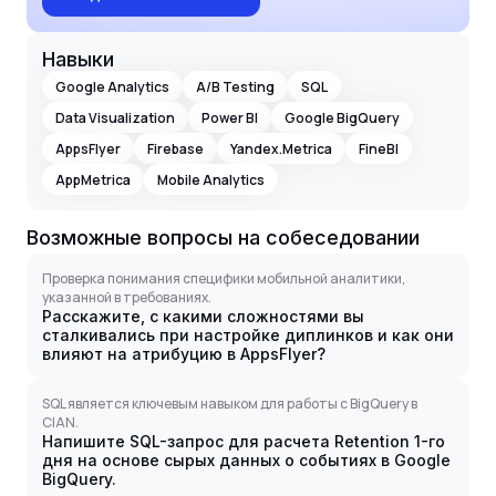
Навыки
Google Analytics
A/B Testing
SQL
Data Visualization
Power BI
Google BigQuery
AppsFlyer
Firebase
Yandex.Metrica
FineBI
AppMetrica
Mobile Analytics
Возможные вопросы на собеседовании
Проверка понимания специфики мобильной аналитики,
указанной в требованиях.
Расскажите, с какими сложностями вы
сталкивались при настройке диплинков и как они
влияют на атрибуцию в AppsFlyer?
SQL является ключевым навыком для работы с BigQuery в
CIAN.
Напишите SQL-запрос для расчета Retention 1-го
дня на основе сырых данных о событиях в Google
BigQuery.