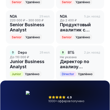
Senior
Удалённо
Senior
Удалённо
проект(финтех)
(Senior)
NDA
29 июл.
NDA
5 дн. назад
220 000 ₽ – 300 000 ₽
до 2 400 ₽
Senior Business
Продуктовый
Analyst
аналитик с
активным
Senior
Удалённо
Senior
Удалённо
использованием
AI Middle+/Senior
Depo
28 июл.
ВТБ
2 дн. назад
D
В
до 110 000 ₽
Не указана
Junior Business
Директор по
Analyst
анализу
конкурентов
Junior
Удалённо
Director
Удалённо
(банковский
сектор и финтех)
4.9
1000
+ офферов получено