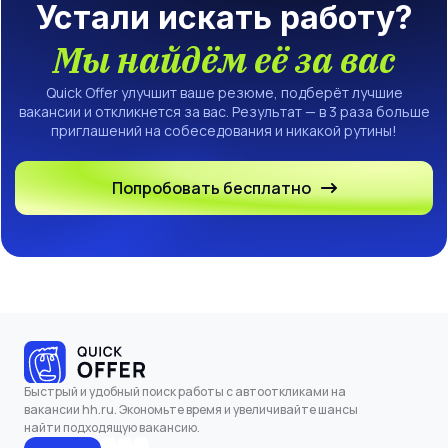
Устали искать работу?
Мы найдём её за вас
Quick Offer улучшит ваше резюме, подберёт лучшие
вакансии и откликнется за вас. Результат — в 3 раза больше
приглашений на собеседования и никакой рутины!
Попробовать бесплатно
Быстрый и удобный поиск работы с автооткликами на
вакансии hh.ru. Экономьте время и увеличивайте шансы
найти подходящую вакансию.