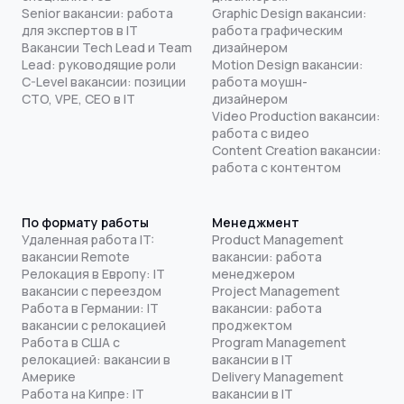
Senior вакансии: работа
Graphic Design вакансии:
для экспертов в IT
работа графическим
Вакансии Tech Lead и Team
дизайнером
Lead: руководящие роли
Motion Design вакансии:
C-Level вакансии: позиции
работа моушн-
CTO, VPE, CEO в IT
дизайнером
Video Production вакансии:
работа с видео
Content Creation вакансии:
работа с контентом
По формату работы
Менеджмент
Удаленная работа IT:
Product Management
вакансии Remote
вакансии: работа
Релокация в Европу: IT
менеджером
вакансии с переездом
Project Management
Работа в Германии: IT
вакансии: работа
вакансии с релокацией
проджектом
Работа в США с
Program Management
релокацией: вакансии в
вакансии в IT
Америке
Delivery Management
Работа на Кипре: IT
вакансии в IT