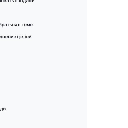
ровать продажи
браться в теме
олнение целей
нды