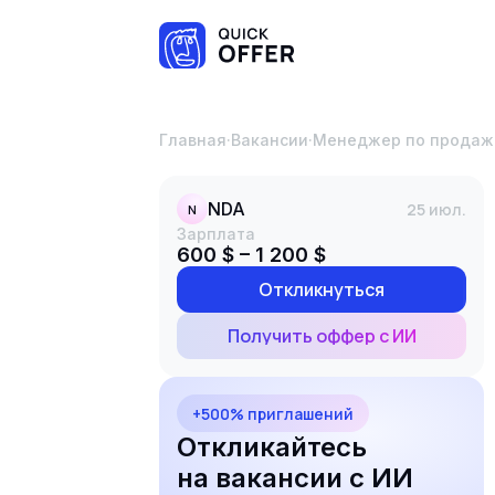
Главная
·
Вакансии
·
Менеджер по продаж
NDA
25 июл.
N
Зарплата
600 $ – 1 200 $
Откликнуться
Получить оффер с ИИ
+500% приглашений
Откликайтесь
на вакансии с ИИ