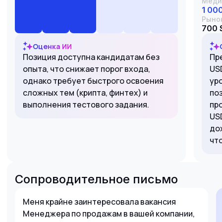
Меди
1 00
Рыно
700 $
Оценка ИИ
Позиция доступна кандидатам без
Пр
опыта, что снижает порог входа,
US
однако требует быстрого освоения
ур
сложных тем (крипта, финтех) и
по
выполнения тестового задания.
пр
US
до
чт
Сопроводительное письмо
Меня крайне заинтересовала вакансия
Менеджера по продажам в вашей компании,