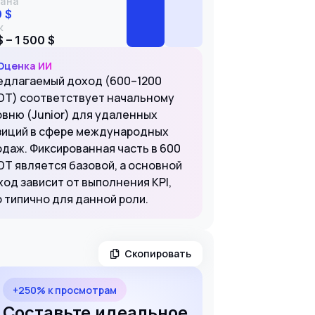
ана
0 $
к
 – 1 500 $
Оценка ИИ
едлагаемый доход (600–1200
DT) соответствует начальному
овню (Junior) для удаленных
зиций в сфере международных
одаж. Фиксированная часть в 600
DT является базовой, а основной
ход зависит от выполнения KPI,
о типично для данной роли.
Скопировать
+250% к просмотрам
Составьте идеальное