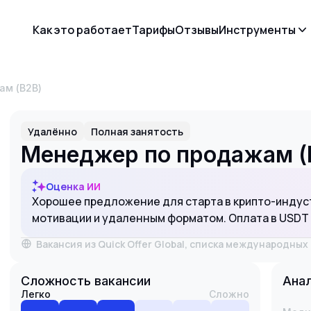
Как это работает
Тарифы
Отзывы
Инструменты
ам (B2B)
Удалённо
Полная занятость
Менеджер по продажам (
Оценка ИИ
Хорошее предложение для старта в крипто-индус
мотивации и удаленным форматом. Оплата в USDT
Вакансия из Quick Offer Global, списка международны
Сложность вакансии
Анал
Легко
Сложно