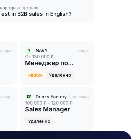
ународных продаж.
est in B2B sales in English?
вчера
NAVY
вчера
N
от 130 000 ₽
Менеджер по
продажам B2B
Middle
Удалённо
(event)
. назад
Drinks Factory
4 дн. назад
DF
100 000 ₽ – 120 000 ₽
Sales Manager
нга
Удалённо