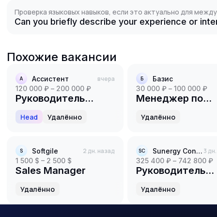
Проверка языковых навыков, если это актуально для межд
Can you briefly describe your experience or inter
Похожие вакансии
Ассистент
вчера
Базис
А
Б
120 000 ₽ – 200 000 ₽
30 000 ₽ – 100 000 ₽
Руководитель
Менеджер по
группы продаж (1С)
продажам в
Head
Удалённо
Удалённо
онлайн-школу
Softgile
2 дн. назад
Sunergy Consult
3 дн
S
SC
1 500 $ – 2 500 $
325 400 ₽ – 742 800 ₽
Sales Manager
Руководитель
отдела маркети
Удалённо
Удалённо
/ Амбассадор
консалтинговой