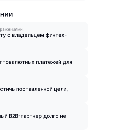
ании
зражениями.
кту с владельцем финтех-
риптовалютных платежей для
остичь поставленной цели,
ный B2B-партнер долго не