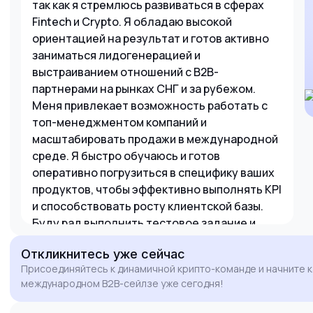
так как я стремлюсь развиваться в сферах
Fintech и Crypto. Я обладаю высокой
ориентацией на результат и готов активно
заниматься лидогенерацией и
выстраиванием отношений с B2B-
партнерами на рынках СНГ и за рубежом.
Меня привлекает возможность работать с
топ-менеджментом компаний и
масштабировать продажи в международной
среде. Я быстро обучаюсь и готов
оперативно погрузиться в специфику ваших
продуктов, чтобы эффективно выполнять KPI
и способствовать росту клиентской базы.
Буду рад выполнить тестовое задание и
обсудить мой потенциальный вклад в
Откликнитесь
уже сейчас
команду.
Присоединяйтесь к динамичной крипто-команде и начните к
международном B2B-сейлзе уже сегодня!