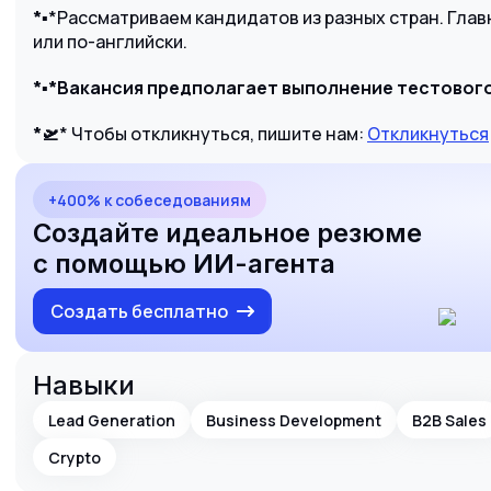
*▪️
*Рассматриваем кандидатов из разных стран. Глав
или по-английски.
*
▪️
*Вакансия предполагает выполнение тестового
*🛫
* Чтобы откликнуться, пишите нам:
Откликнуться
+400% к собеседованиям
Создайте идеальное резюме
с помощью ИИ-агента
Создать бесплатно
Навыки
Lead Generation
Business Development
B2B Sales
Crypto