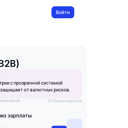
Войти
B2B)
трии с прозрачной системой
 защищает от валютных рисков.
х компаний
Пожаловаться
из зарплаты