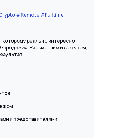
Crypto
#Remote
#Fulltime
, которому реально интересно
B-продажах. Рассмотрим и с опытом,
результат.
нтов
бежом
ами и представителями