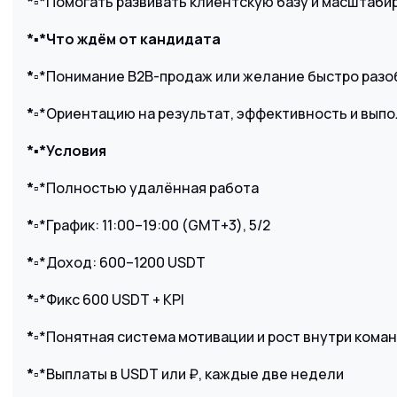
*▫️
*Помогать развивать клиентскую базу и масштаби
*
▪️
*Что ждём от кандидата
*▫️
*Понимание B2B-продаж или желание быстро разо
*▫️
*Ориентацию на результат, эффективность и вып
*
▪️
*Условия
*▫️
*Полностью удалённая работа
*▫️
*График: 11:00–19:00 (GMT+3), 5/2
*▫️
*Доход: 600–1200 USDT
*▫️
*Фикс 600 USDT + KPI
*▫️
*Понятная система мотивации и рост внутри кома
*▫️
*Выплаты в USDT или ₽, каждые две недели