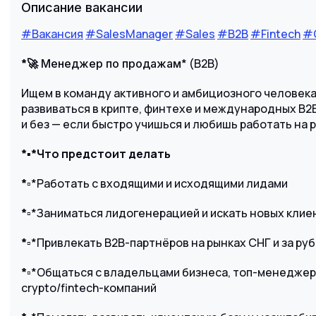
Описание вакансии
#Вакансия
#SalesManager
#Sales
#B2B
#Fintech
#
*🚀
* (B2B)
Менеджер по продажам
Ищем в команду активного и амбициозного человека
развиваться в крипте, финтехе и международных B2
и без — если быстро учишься и любишь работать на 
*
▪️
*Что предстоит делать
*▫️
*Работать с входящими и исходящими лидами
*▫️
*Заниматься лидогенерацией и искать новых клие
*▫️
*Привлекать B2B-партнёров на рынках СНГ и за ру
*▫️
*Общаться с владельцами бизнеса, топ-менеджер
crypto/fintech-компаний