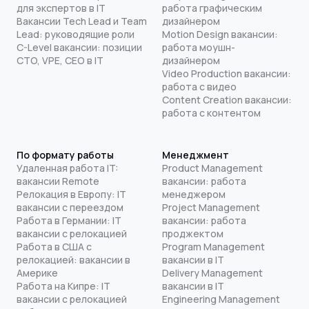
для экспертов в IT
работа графическим
Вакансии Tech Lead и Team
дизайнером
Lead: руководящие роли
Motion Design вакансии:
C-Level вакансии: позиции
работа моушн-
CTO, VPE, CEO в IT
дизайнером
Video Production вакансии:
работа с видео
Content Creation вакансии:
работа с контентом
По формату работы
Менеджмент
Удаленная работа IT:
Product Management
вакансии Remote
вакансии: работа
Релокация в Европу: IT
менеджером
вакансии с переездом
Project Management
Работа в Германии: IT
вакансии: работа
вакансии с релокацией
проджектом
Работа в США с
Program Management
релокацией: вакансии в
вакансии в IT
Америке
Delivery Management
Работа на Кипре: IT
вакансии в IT
вакансии с релокацией
Engineering Management