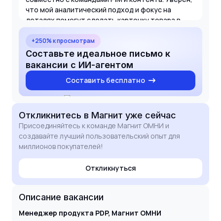
что мой аналитический подход и фокус на
деталях помогут сделать карточку товара в
вашем super app эталоном на рынке ритейла.
Буду рад обсудить, как мой опыт поможет
+250% к просмотрам
Магниту достичь поставленных KPI.
Составьте идеальное письмо к
вакансии с ИИ-агентом
Составить бесплатно
Откликнитесь
в Магнит
уже сейчас
Присоединяйтесь к команде Магнит ОМНИ и
создавайте лучший пользовательский опыт для
миллионов покупателей!
Откликнуться
Описание вакансии
Менеджер продукта PDP, Магнит ОМНИ