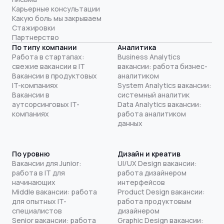
Карьерные консультации
Какую боль мы закрываем
Стажировки
Партнерство
По типу компании
Аналитика
Работа в стартапах:
Business Analytics
свежие вакансии в IT
вакансии: работа бизнес-
Вакансии в продуктовых
аналитиком
IT-компаниях
System Analytics вакансии:
Вакансии в
системный аналитик
аутсорсинговых IT-
Data Analytics вакансии:
компаниях
работа аналитиком
данных
По уровню
Дизайн и креатив
Вакансии для Junior:
UI/UX Design вакансии:
работа в IT для
работа дизайнером
начинающих
интерфейсов
Middle вакансии: работа
Product Design вакансии:
для опытных IT-
работа продуктовым
специалистов
дизайнером
Senior вакансии: работа
Graphic Design вакансии: