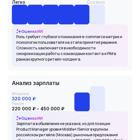
Легко
Сложно
Оценка ИИ
Роль требует глубокого понимания e-commerce метрик и
психологии пользователя на этапе принятия решения.
Сложность заключается в необходимости
синхронизации работы с командами контента и PIM в
рамках крупного ритейл-холдинга.
Анализ зарплаты
Медиана
320 000 ₽
Рынок
220 000 ₽ – 450 000 ₽
Оценка ИИ
Зарплата в объявлении не указана, но для позиции
Product Manager уровня Middle+/Senior в крупном
российском ритейле (Москва) рыночные предложения