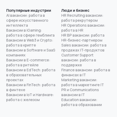
Популярные индустрии
Люди и бизнес
AI вакансии: работа в
HR Recruiting вакансии:
сфере искусственного
работа рекрутером
интеллекта
HR Operations вакансии:
Вакансии в iGaming:
работа в HR
работа в сфере гемблинга
HR BP вакансии: работа
Вакансии в Web3 и Crypto:
HR-бизнес-партнером
работа в крипте
Sales вакансии: работа в
Вакансии в Software и SaaS
продажах IT-продуктов
компаниях
Customer Support
Вакансии в E-commerce:
вакансии: работа в
работа в ритейле
поддержке
Вакансии в EdTech: работа
Finance вакансии: работа в
в образовательных
финансах в IT
проектах
Marketing вакансии:
Вакансии в FinTech: работа
работа в маркетинге IT
в финтехе
PR и Communications
Вакансии в IoT и Hardware:
вакансии в IT
работа с железом
Education вакансии:
работа в образовании