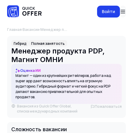
Войти
Главная
·
Вакансии
·
Менеджер продукта PDP, Магнит ОМНИ
Гибрид
Полная занятость
Менеджер продукта PDP,
Магнит ОМНИ
Оценка ИИ
Магнит — один из крупнейших ритейлеров, работа над
super app дает возможность влиять на огромную
аудиторию. Гибридный формат и четкий фокус на PDP
делают вакансию привлекательной для опытных
продактов.
Вакансия из Quick Offer Global,
Пожаловаться
списка международных компаний
Сложность вакансии