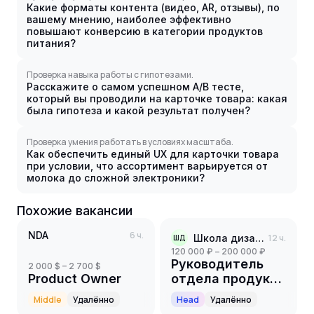
Какие форматы контента (видео, AR, отзывы), по
вашему мнению, наиболее эффективно
повышают конверсию в категории продуктов
питания?
Проверка навыка работы с гипотезами.
Расскажите о самом успешном A/B тесте,
который вы проводили на карточке товара: какая
была гипотеза и какой результат получен?
Проверка умения работать в условиях масштаба.
Как обеспечить единый UX для карточки товара
при условии, что ассортимент варьируется от
молока до сложной электроники?
Похожие вакансии
NDA
6 ч.
Школа дизайна Маши Черной
12 ч.
ШД
120 000 ₽ – 200 000 ₽
Руководитель
2 000 $ – 2 700 $
Product Owner
отдела продукта
/ Директор
Middle
Удалённо
Head
Удалённо
продукта в