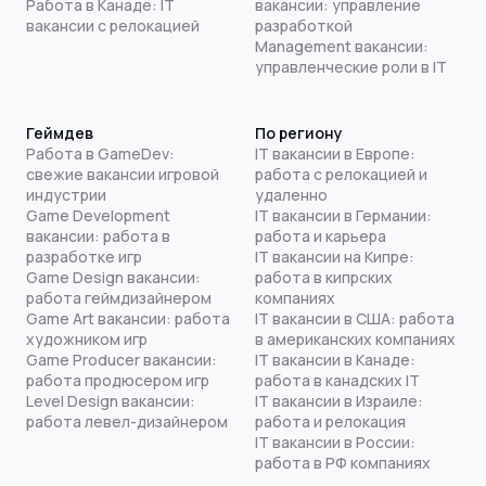
Работа в Канаде: IT
вакансии: управление
вакансии с релокацией
разработкой
Management вакансии:
управленческие роли в IT
Геймдев
По региону
Работа в GameDev:
IT вакансии в Европе:
свежие вакансии игровой
работа с релокацией и
индустрии
удаленно
Game Development
IT вакансии в Германии:
вакансии: работа в
работа и карьера
разработке игр
IT вакансии на Кипре:
Game Design вакансии:
работа в кипрских
работа геймдизайнером
компаниях
Game Art вакансии: работа
IT вакансии в США: работа
художником игр
в американских компаниях
Game Producer вакансии:
IT вакансии в Канаде:
работа продюсером игр
работа в канадских IT
Level Design вакансии:
IT вакансии в Израиле:
работа левел-дизайнером
работа и релокация
IT вакансии в России:
работа в РФ компаниях