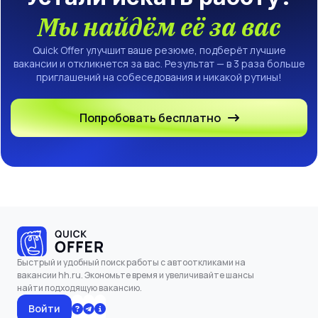
Мы найдём её за вас
Quick Offer улучшит ваше резюме, подберёт лучшие
вакансии и откликнется за вас. Результат — в 3 раза больше
приглашений на собеседования и никакой рутины!
Попробовать бесплатно
Быстрый и удобный поиск работы с автооткликами на
вакансии hh.ru. Экономьте время и увеличивайте шансы
найти подходящую вакансию.
Войти