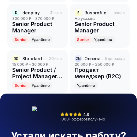
онлайн-школу
дизайна
deeplay
31 июл.
Rusprofile
вчера
D
R
интерьера
300 000 ₽ – 370 000 ₽
Не указана
Senior Product
Senior Product
Manager
Manager
Senior
Удалённо
Senior
Удалённо
Standard Data
20 июл.
Осознанная меркантильность
5 дн. назад
SD
ОМ
15 000 ₽ – 30 000 ₽
20 000 ₽ – 250 000 ₽
Senior Product /
Продакт-
Project Manager
менеджер (B2C)
(Автор и
Senior
Удалённо
Удалённо
преподаватель
курса GenAI)
4.9
1000
+ офферов получено
Устали искать работу?