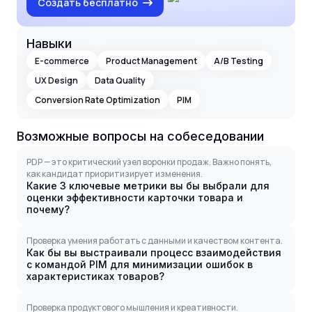
Создать бесплатно
Навыки
E-commerce
Product Management
A/B Testing
UX Design
Data Quality
Conversion Rate Optimization
PIM
Возможные вопросы на собеседовании
PDP — это критический узел воронки продаж. Важно понять,
как кандидат приоритизирует изменения.
Какие 3 ключевые метрики вы бы выбрали для
оценки эффективности карточки товара и
почему?
Проверка умения работать с данными и качеством контента.
Как бы вы выстраивали процесс взаимодействия
с командой PIM для минимизации ошибок в
характеристиках товаров?
Проверка продуктового мышления и креативности.