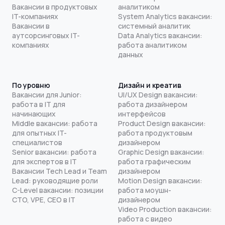
Вакансии в продуктовых
аналитиком
IT-компаниях
System Analytics вакансии:
Вакансии в
системный аналитик
аутсорсинговых IT-
Data Analytics вакансии:
компаниях
работа аналитиком
данных
По уровню
Дизайн и креатив
Вакансии для Junior:
UI/UX Design вакансии:
работа в IT для
работа дизайнером
начинающих
интерфейсов
Middle вакансии: работа
Product Design вакансии:
для опытных IT-
работа продуктовым
специалистов
дизайнером
Senior вакансии: работа
Graphic Design вакансии:
для экспертов в IT
работа графическим
Вакансии Tech Lead и Team
дизайнером
Lead: руководящие роли
Motion Design вакансии:
C-Level вакансии: позиции
работа моушн-
CTO, VPE, CEO в IT
дизайнером
Video Production вакансии:
работа с видео