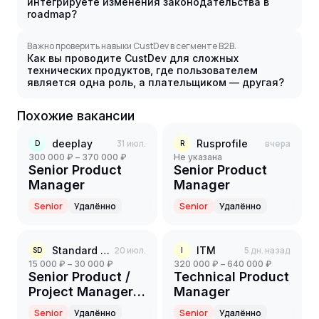
интегрируете изменения законодательства в
roadmap?
Важно проверить навыки CustDev в сегменте B2B.
Как вы проводите CustDev для сложных
технических продуктов, где пользователем
является одна роль, а плательщиком — другая?
Похожие вакансии
deeplay
31 июл.
Rusprofile
вчера
D
R
300 000 ₽ – 370 000 ₽
Не указана
Senior Product
Senior Product
Manager
Manager
Senior
Удалённо
Senior
Удалённо
Standard Data
20 июл.
ITM
5 дн. назад
SD
I
15 000 ₽ – 30 000 ₽
320 000 ₽ – 640 000 ₽
Senior Product /
Technical Product
Project Manager
Manager
(Автор и
Senior
Удалённо
Senior
Удалённо