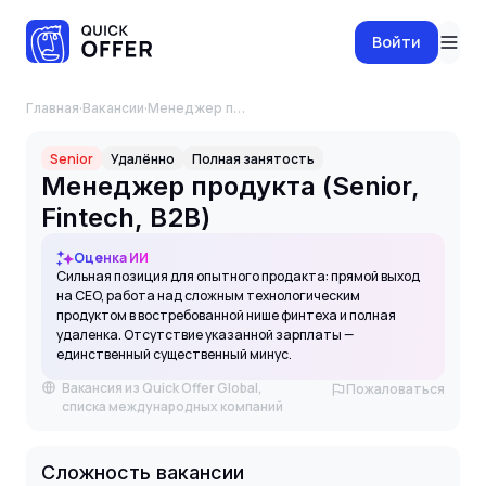
Войти
Главная
·
Вакансии
·
Менеджер продукта (Senior, Fintech, B2B)
Senior
Удалённо
Полная занятость
Менеджер продукта (Senior,
Fintech, B2B)
Оценка ИИ
Сильная позиция для опытного продакта: прямой выход
на CEO, работа над сложным технологическим
продуктом в востребованной нише финтеха и полная
удаленка. Отсутствие указанной зарплаты —
единственный существенный минус.
Вакансия из Quick Offer Global,
Пожаловаться
списка международных компаний
Сложность вакансии