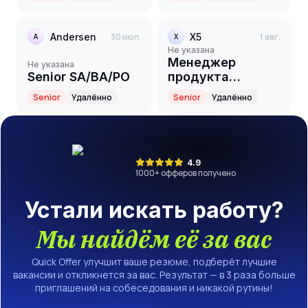
преподаватель
курса GenAI)
Andersen
30 июл.
X5
1 авг.
A
X
Не указана
Менеджер
Не указана
Senior SA/BA/PO
продукта
(Кампейнер и
Senior
Удалённо
Senior
Удалённо
RTM)
4.9
1000
+ офферов получено
Устали искать работу?
Мы найдём её за вас
Quick Offer улучшит ваше резюме, подберёт лучшие
вакансии и откликнется за вас. Результат — в 3 раза больше
приглашений на собеседования и никакой рутины!