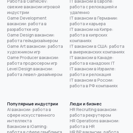
Работа в GameDev:
IT вакансии в Европе:
свежие вакансии игровой
работа с релокацией и
индустрии
удаленно
Game Development
IT вакансии в Германии:
вакансии: работа в
работа и карьера
разработке игр
IT вакансии на Кипре:
Game Design вакансии:
работа в кипрских
работа геймдизайнером
компаниях
Game Art вакансии: работа
IT вакансии в США: работа
художником игр
в американских компаниях
Game Producer вакансии:
IT вакансии в Канаде:
работа продюсером игр
работа в канадских IT
Level Design вакансии:
IT вакансии в Израиле:
работа левел-дизайнером
работа и релокация
IT вакансии в России:
работа в РФ компаниях
Популярные индустрии
Люди и бизнес
AI вакансии: работа в
HR Recruiting вакансии:
сфере искусственного
работа рекрутером
интеллекта
HR Operations вакансии:
Вакансии в iGaming:
работа в HR
работа в сфере гемблинга
HR BP вакансии: работа