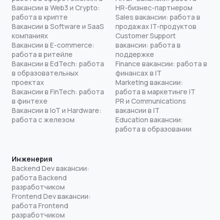
Вакансии в Web3 и Crypto:
HR-бизнес-партнером
работа в крипте
Sales вакансии: работа в
Вакансии в Software и SaaS
продажах IT-продуктов
компаниях
Customer Support
Вакансии в E-commerce:
вакансии: работа в
работа в ритейле
поддержке
Вакансии в EdTech: работа
Finance вакансии: работа в
в образовательных
финансах в IT
проектах
Marketing вакансии:
Вакансии в FinTech: работа
работа в маркетинге IT
в финтехе
PR и Communications
Вакансии в IoT и Hardware:
вакансии в IT
работа с железом
Education вакансии:
работа в образовании
Инженерия
Backend Dev вакансии:
работа Backend
разработчиком
Frontend Dev вакансии:
работа Frontend
разработчиком