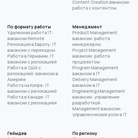
Content Creation вакансии:
работа с контентом
По формату работы
Менеджмент
Удаленная работа IT:
Product Management
вакансии Remote
вакансии: работа
Релокация в Европу: IT
менеджером
вакансии с переездом
Project Management
Работа в Германии: IT
вакансии: работа
вакансии с релокацией
проджектом
Работа в США с
Program Management
релокацией: вакансии в
вакансии в IT
Америке
Delivery Management
Работа на Кипре: IT
вакансии в IT
вакансии с релокацией
Engineering Management
Работа в Канаде: IT
вакансии: управление
вакансии с релокацией
разработкой
Management вакансии:
управленческие роли в IT
Геймдев
По региону