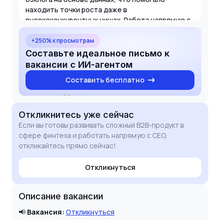
находить точки роста даже в
высококонкурентных нишах. Работа напрямую с
CEO и возможность отвечать за развитие
продукта целиком — это именно тот вызов,
+250% к просмотрам
который я ищу. Уверен, что мои навыки в анализе
Составьте идеальное письмо к
конкурентов и управлении стейкхолдерами
вакансии с ИИ-агентом
помогут DataScope укрепить позиции на рынке.
Составить бесплатно
Откликнитесь
уже сейчас
Если вы готовы развивать сложный B2B-продукт в
сфере финтеха и работать напрямую с CEO,
откликайтесь прямо сейчас!
Откликнуться
Описание вакансии
📢
Вакансия:
Откликнуться