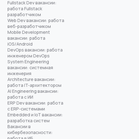
Fullstack Dev вакансии:
работа Fullstack
разработчиком
Web Dev вакансии: работа
веб-разработчиком
Mobile Development
вакансии: работа
iOS/Android
DevOps вакансии: работа
инженером DevOps
System Engineering
вакансии: системная
инженерия
Architecture вакансии:
работа IT-архитектором
AI Engineering вакансии:
работа с ИИ
ERP Dev вакансии: работа
с ERP-системами
Embedded и IoT вакансии:
разработка систем
Вакансии в
кибербезопасности:
работа в ИБ