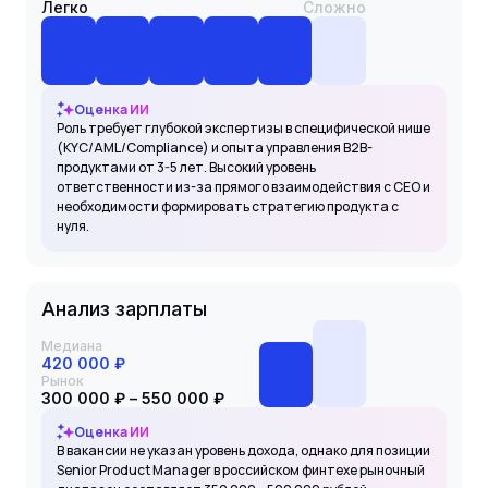
Легко
Сложно
Оценка ИИ
Роль требует глубокой экспертизы в специфической нише
(KYC/AML/Compliance) и опыта управления B2B-
продуктами от 3-5 лет. Высокий уровень
ответственности из-за прямого взаимодействия с CEO и
необходимости формировать стратегию продукта с
нуля.
Анализ зарплаты
Медиана
420 000 ₽
Рынок
300 000 ₽ – 550 000 ₽
Оценка ИИ
В вакансии не указан уровень дохода, однако для позиции
Senior Product Manager в российском финтехе рыночный