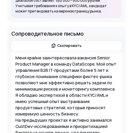
диапазон составляет 350 000 – 500 000 рублей.
Учитывая требования к опыту в KYC/AML, кандидат
может претендовать на верхнюю границу рынка.
Сопроводительное письмо
Скопировать
Меня крайне заинтересовала вакансия Senior
Product Manager в команду DataScope. Мой опыт
управления B2B IT-продуктами более 5 лет и
глубокое понимание специфики финтех-рынка
позволяют мне эффективно решать задачи по
минимизации рисков и мониторингу комплаенса.
Я обладаю экспертизой в области KYC/AML и
имею успешный опыт выстраивания
продуктовых стратегий, которые приносят
измеримую ценность бизнесу.
На предыдущих проектах я активно занимался
CustDev-исследованиями и приоритизацией
бэклога на основе данных, что помогало