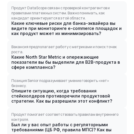
Продукт DataScope связан с проверкой контрагентов и
правилами платежных систем. Важно понимать, как
кандидат ориентируется в этой области.
Какие ключевые риски для банка-эквайера вы
видите при мониторинге e-commerce площадок и
как продукт может их минимизировать?
Вакансия предполагает работу с метриками и поиск точек
роста.
Какие North Star Metric и опережающие
показатели вы бы выделили для B2B-продукта в
сфере комплаенса?
Позиция Senior подразумевает умение говорить «нет»
бизнесу.
Опишите ситуацию, когда требования
стейкхолдеров противоречили продуктовой
стратегии. Как вы разрешили этот конфликт?
Продукт помогает соответствовать правилам внутреннего
контроля.
Был ли у вас опыт работы с регуляторными
требованиями (ЦБ РФ, правила МПС)? Как вы