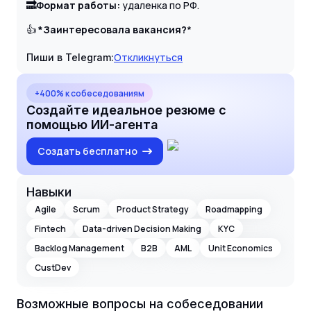
🔜
Формат работы:
удаленка по РФ.
👍
*Заинтересовала вакансия?
*
Откликнуться
Пиши в Telegram:
+400% к собеседованиям
Создайте идеальное резюме с
помощью ИИ-агента
Создать бесплатно
Навыки
Agile
Scrum
Product Strategy
Roadmapping
Fintech
Data-driven Decision Making
KYC
Backlog Management
B2B
AML
Unit Economics
CustDev
Возможные вопросы на собеседовании