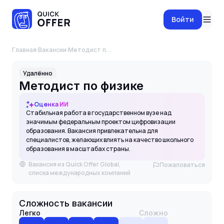
Войти
Главная
·
Вакансии
·
Методист по физике
Удалённо
Методист по физике
Оценка ИИ
Стабильная работа в государственном вузе над
значимым федеральным проектом цифровизации
образования. Вакансия привлекательна для
специалистов, желающих влиять на качество школьного
образования в масштабах страны.
Вакансия из Quick Offer Global,
Пожаловаться
списка международных компаний
Сложность вакансии
Легко
Сложно