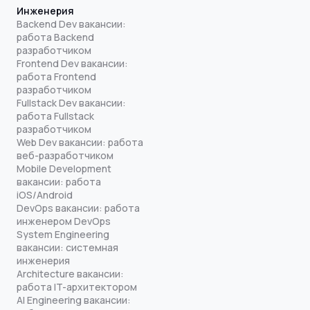
Инженерия
Backend Dev вакансии:
работа Backend
разработчиком
Frontend Dev вакансии:
работа Frontend
разработчиком
Fullstack Dev вакансии:
работа Fullstack
разработчиком
Web Dev вакансии: работа
веб-разработчиком
Mobile Development
вакансии: работа
iOS/Android
DevOps вакансии: работа
инженером DevOps
System Engineering
вакансии: системная
инженерия
Architecture вакансии:
работа IT-архитектором
AI Engineering вакансии: