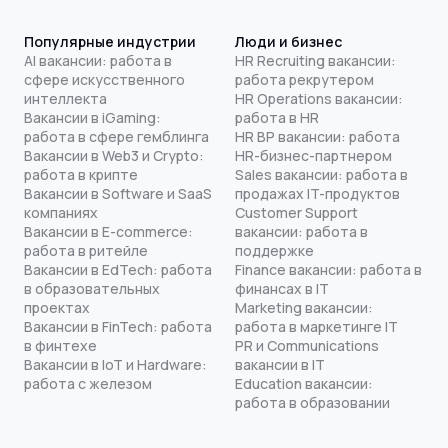
Популярные индустрии
Люди и бизнес
AI вакансии: работа в
HR Recruiting вакансии:
сфере искусственного
работа рекрутером
интеллекта
HR Operations вакансии:
Вакансии в iGaming:
работа в HR
работа в сфере гемблинга
HR BP вакансии: работа
Вакансии в Web3 и Crypto:
HR-бизнес-партнером
работа в крипте
Sales вакансии: работа в
Вакансии в Software и SaaS
продажах IT-продуктов
компаниях
Customer Support
Вакансии в E-commerce:
вакансии: работа в
работа в ритейле
поддержке
Вакансии в EdTech: работа
Finance вакансии: работа в
в образовательных
финансах в IT
проектах
Marketing вакансии:
Вакансии в FinTech: работа
работа в маркетинге IT
в финтехе
PR и Communications
Вакансии в IoT и Hardware:
вакансии в IT
работа с железом
Education вакансии:
работа в образовании