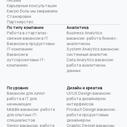
письма
Карьерные консультации
Какую боль мы закрываем
Стажировки
Партнерство
По типу компании
Аналитика
Работа в стартапах:
Business Analytics
свежие вакансии в IT
вакансии: работа бизнес-
Вакансии в продуктовых
аналитиком
IT-компаниях
System Analytics вакансии:
Вакансии в
системный аналитик
аутсорсинговых IT-
Data Analytics вакансии:
компаниях
работа аналитиком
данных
По уровню
Дизайн и креатив
Вакансии для Junior:
UI/UX Design вакансии:
работа в IT для
работа дизайнером
начинающих
интерфейсов
Middle вакансии: работа
Product Design вакансии:
для опытных IT-
работа продуктовым
специалистов
дизайнером
Senior вакансии: работа
Graphic Design вакансии: