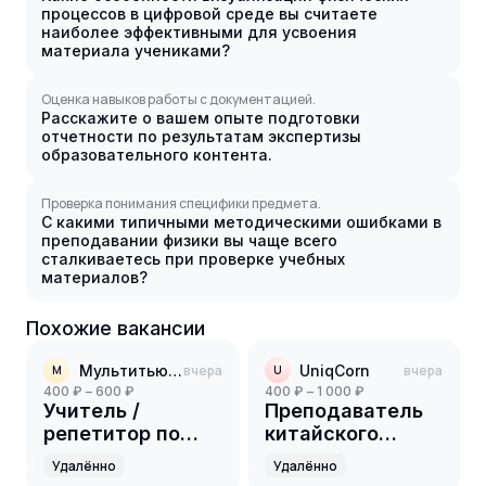
процессов в цифровой среде вы считаете
наиболее эффективными для усвоения
материала учениками?
Оценка навыков работы с документацией.
Расскажите о вашем опыте подготовки
отчетности по результатам экспертизы
образовательного контента.
Проверка понимания специфики предмета.
С какими типичными методическими ошибками в
преподавании физики вы чаще всего
сталкиваетесь при проверке учебных
материалов?
Похожие вакансии
Мультитьютор
вчера
UniqCorn
вчера
М
U
400 ₽ – 600 ₽
400 ₽ – 1 000 ₽
Учитель /
Преподаватель
репетитор по
китайского
математике для
языка для детей
Удалённо
Удалённо
школьников