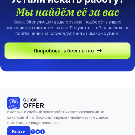
Мы найдём её за вас
Quick Offer улучшит ваше резюме, подберёт лучшие
вакансии и откликнется за вас. Результат — в 3 раза больше
приглашений на собеседования и никакой рутины!
Попробовать бесплатно
Быстрый и удобный поиск работы с автооткликами на
вакансии hh.ru. Экономьте время и увеличивайте шансы
найти подходящую вакансию.
Войти