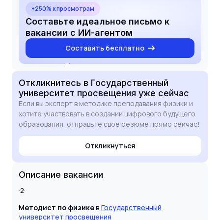
— это ответственная задача, требующая
+250% к просмотрам
точности и методической грамотности,
Составьте идеальное письмо к
которыми я обладаю в полной мере. Буду рад
вакансии с ИИ-агентом
обсудить детали моего участия в проекте на
Составить бесплатно
собеседовании.
Откликнитесь
в Государственный
университет просвещения
уже сейчас
Если вы эксперт в методике преподавания физики и
хотите участвовать в создании цифрового будущего
образования, отправьте свое резюме прямо сейчас!
Откликнуться
Описание вакансии
·2·
Методист по физике
в
Государственный
университет просвещения