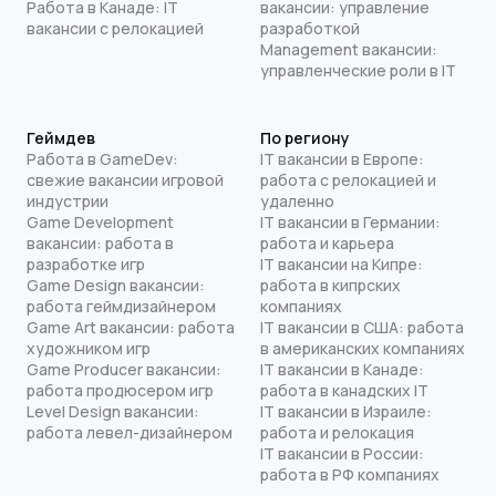
Работа в Канаде: IT
вакансии: управление
вакансии с релокацией
разработкой
Management вакансии:
управленческие роли в IT
Геймдев
По региону
Работа в GameDev:
IT вакансии в Европе:
свежие вакансии игровой
работа с релокацией и
индустрии
удаленно
Game Development
IT вакансии в Германии:
вакансии: работа в
работа и карьера
разработке игр
IT вакансии на Кипре:
Game Design вакансии:
работа в кипрских
работа геймдизайнером
компаниях
Game Art вакансии: работа
IT вакансии в США: работа
художником игр
в американских компаниях
Game Producer вакансии:
IT вакансии в Канаде:
работа продюсером игр
работа в канадских IT
Level Design вакансии:
IT вакансии в Израиле:
работа левел-дизайнером
работа и релокация
IT вакансии в России:
работа в РФ компаниях