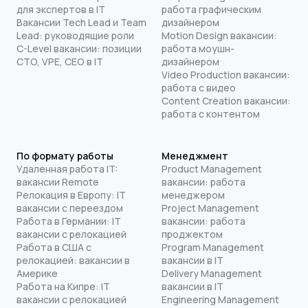
для экспертов в IT
работа графическим
Вакансии Tech Lead и Team
дизайнером
Lead: руководящие роли
Motion Design вакансии:
C-Level вакансии: позиции
работа моушн-
CTO, VPE, CEO в IT
дизайнером
Video Production вакансии:
работа с видео
Content Creation вакансии:
работа с контентом
По формату работы
Менеджмент
Удаленная работа IT:
Product Management
вакансии Remote
вакансии: работа
Релокация в Европу: IT
менеджером
вакансии с переездом
Project Management
Работа в Германии: IT
вакансии: работа
вакансии с релокацией
проджектом
Работа в США с
Program Management
релокацией: вакансии в
вакансии в IT
Америке
Delivery Management
Работа на Кипре: IT
вакансии в IT
вакансии с релокацией
Engineering Management