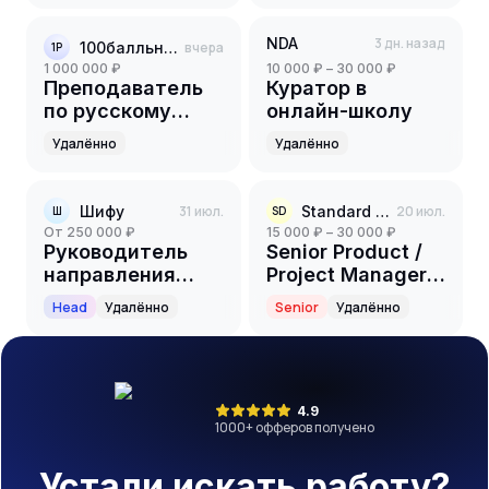
NDA
3 дн. назад
100балльный репетитор
вчера
1Р
1 000 000 ₽
10 000 ₽ – 30 000 ₽
Преподаватель
Куратор в
по русскому
онлайн-школу
языку (ОГЭ)
Удалённо
Удалённо
Шифу
31 июл.
Standard Data
20 июл.
Ш
SD
от 250 000 ₽
15 000 ₽ – 30 000 ₽
Руководитель
Senior Product /
направления
Project Manager
«Поступление в
(Автор и
Head
Удалённо
Senior
Удалённо
Китай»
преподаватель
курса по GenAI)
4.9
1000
+ офферов получено
Устали искать работу?