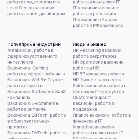
работа продюсером игр
работа в канадских IT
Level Design вакансии:
IT вакансии в Израиле:
работа левел-дизайнером
работа и релокация
IT вакансии в России:
работа в РФ компаниях
Популярные индустрии
Люди и бизнес
AI вакансии: работа в
HR Recruiting вакансии:
сфере искусственного
работа рекрутером
интеллекта
HR Operations вакансии:
Вакансии в iGaming:
работа в HR
работа в сфере гемблинга
HR BP вакансии: работа
Вакансии в Web3 и Crypto:
HR-бизнес-партнером
работа в крипте
Sales вакансии: работа в
Вакансии в Software и SaaS
продажах IT-продуктов
компаниях
Customer Support
Вакансии в E-commerce:
вакансии: работа в
работа в ритейле
поддержке
Вакансии в EdTech: работа
Finance вакансии: работа в
в образовательных
финансах в IT
проектах
Marketing вакансии:
Вакансии в FinTech: работа
работа в маркетинге IT
в финтехе
PR и Communications