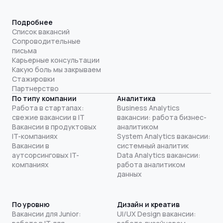
Подробнее
Список вакансий
Сопроводительные
письма
Карьерные консультации
Какую боль мы закрываем
Стажировки
Партнерство
По типу компании
Аналитика
Работа в стартапах:
Business Analytics
свежие вакансии в IT
вакансии: работа бизнес-
Вакансии в продуктовых
аналитиком
IT-компаниях
System Analytics вакансии:
Вакансии в
системный аналитик
аутсорсинговых IT-
Data Analytics вакансии:
компаниях
работа аналитиком
данных
По уровню
Дизайн и креатив
Вакансии для Junior:
UI/UX Design вакансии: