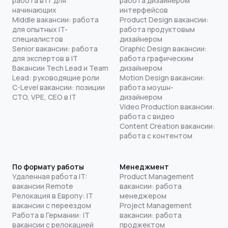
работа в IT для
работа дизайнером
начинающих
интерфейсов
Middle вакансии: работа
Product Design вакансии:
для опытных IT-
работа продуктовым
специалистов
дизайнером
Senior вакансии: работа
Graphic Design вакансии:
для экспертов в IT
работа графическим
Вакансии Tech Lead и Team
дизайнером
Lead: руководящие роли
Motion Design вакансии:
C-Level вакансии: позиции
работа моушн-
CTO, VPE, CEO в IT
дизайнером
Video Production вакансии:
работа с видео
Content Creation вакансии:
работа с контентом
По формату работы
Менеджмент
Удаленная работа IT:
Product Management
вакансии Remote
вакансии: работа
Релокация в Европу: IT
менеджером
вакансии с переездом
Project Management
Работа в Германии: IT
вакансии: работа
вакансии с релокацией
проджектом