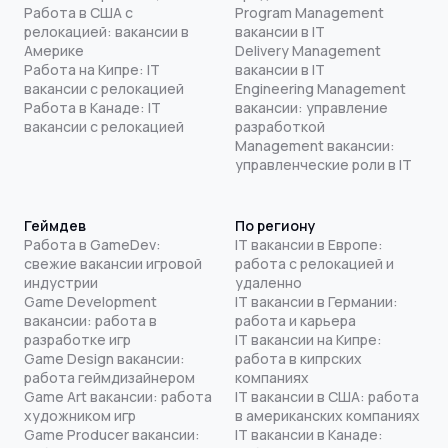
Работа в США с
Program Management
релокацией: вакансии в
вакансии в IT
Америке
Delivery Management
Работа на Кипре: IT
вакансии в IT
вакансии с релокацией
Engineering Management
Работа в Канаде: IT
вакансии: управление
вакансии с релокацией
разработкой
Management вакансии:
управленческие роли в IT
Геймдев
По региону
Работа в GameDev:
IT вакансии в Европе:
свежие вакансии игровой
работа с релокацией и
индустрии
удаленно
Game Development
IT вакансии в Германии:
вакансии: работа в
работа и карьера
разработке игр
IT вакансии на Кипре:
Game Design вакансии:
работа в кипрских
работа геймдизайнером
компаниях
Game Art вакансии: работа
IT вакансии в США: работа
художником игр
в американских компаниях
Game Producer вакансии:
IT вакансии в Канаде: