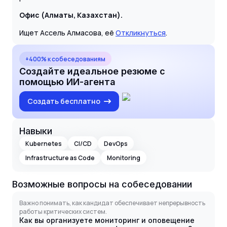
Офис (Алматы, Казахстан).
Ищет Ассель Алмасова, её
Откликнуться
.
+400% к собеседованиям
Создайте идеальное резюме с
помощью ИИ-агента
Создать бесплатно
Навыки
Kubernetes
CI/CD
DevOps
Infrastructure as Code
Monitoring
Возможные вопросы на собеседовании
Важно понимать, как кандидат обеспечивает непрерывность
работы критических систем.
Как вы организуете мониторинг и оповещение