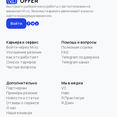
Быстрый и удобный поиск работы с автооткликами на
вакансии hh.ru. Экономьте время и увеличивайте шансы
найти подходящую вакансию.
Войти
Карьера и сервис
Помощь и вопросы
Войти через hh.ru
Полезные ссылки
Улучшение резюме
FAQ
Как это работает
Telegram поддержка
Список тарифов
Telegram канал
Частые вопросы
Дополнительно
Мы в медиа
Партнерам
VC
Примеры резюме
Habr
Новости и статьи
Я.Практикум
Отзывы о сервисе
Я.Дзен
О нас
Наша команда