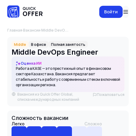
Войти
Главная
·
Вакансии
·
Middle DevOps Engineer
Middle
В офисе
Полная занятость
Middle DevOps Engineer
Оценка ИИ
Работа в KASE — это престижный опыт в финансовом
секторе Казахстана. Вакансия предлагает
стабильность и работу с современным стеком в ключевой
организации региона.
Вакансия из Quick Offer Global,
Пожаловаться
списка международных компаний
Сложность вакансии
Легко
Сложно