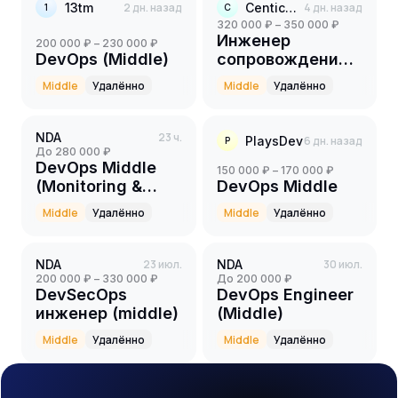
13tm
2 дн. назад
Centicore
4 дн. назад
1
C
320 000 ₽ – 350 000 ₽
Инженер
200 000 ₽ – 230 000 ₽
DevOps (Middle)
сопровождения
Big Data Platform
Middle
Удалённо
Middle
Удалённо
(Middle+)
NDA
23 ч.
PlaysDev
6 дн. назад
P
до 280 000 ₽
DevOps Middle
150 000 ₽ – 170 000 ₽
(Monitoring &
DevOps Middle
Infrastructure)
Middle
Удалённо
Middle
Удалённо
NDA
23 июл.
NDA
30 июл.
200 000 ₽ – 330 000 ₽
до 200 000 ₽
DevSecOps
DevOps Engineer
инженер (middle)
(Middle)
Middle
Удалённо
Middle
Удалённо