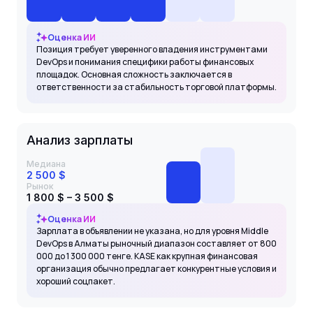
Оценка ИИ
Позиция требует уверенного владения инструментами
DevOps и понимания специфики работы финансовых
площадок. Основная сложность заключается в
ответственности за стабильность торговой платформы.
Анализ зарплаты
Медиана
2 500 $
Рынок
1 800 $ – 3 500 $
Оценка ИИ
Зарплата в объявлении не указана, но для уровня Middle
DevOps в Алматы рыночный диапазон составляет от 800
000 до 1 300 000 тенге. KASE как крупная финансовая
организация обычно предлагает конкурентные условия и
хороший соцпакет.