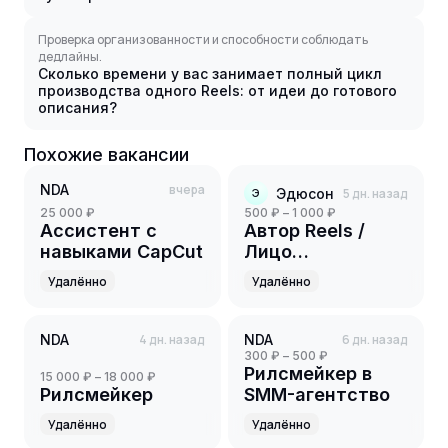
Проверка организованности и способности соблюдать
дедлайны.
Сколько времени у вас занимает полный цикл
производства одного Reels: от идеи до готового
описания?
Похожие вакансии
NDA
вчера
Эдюсон
5 дн. назад
Э
25 000 ₽
500 ₽ – 1 000 ₽
Ассистент с
Автор Reels /
навыками CapCut
Лицо
образовательного
Удалённо
Удалённо
контента
NDA
4 дн. назад
NDA
6 дн. назад
300 ₽ – 500 ₽
Рилсмейкер в
15 000 ₽ – 18 000 ₽
Рилсмейкер
SMM-агентство
Удалённо
Удалённо