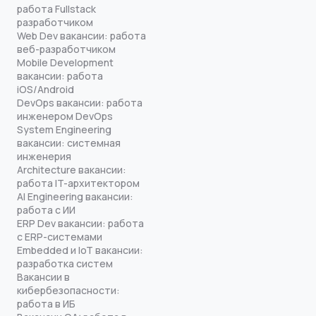
работа Fullstack
разработчиком
Web Dev вакансии: работа
веб-разработчиком
Mobile Development
вакансии: работа
iOS/Android
DevOps вакансии: работа
инженером DevOps
System Engineering
вакансии: системная
инженерия
Architecture вакансии:
работа IT-архитектором
AI Engineering вакансии:
работа с ИИ
ERP Dev вакансии: работа
с ERP-системами
Embedded и IoT вакансии:
разработка систем
Вакансии в
кибербезопасности:
работа в ИБ