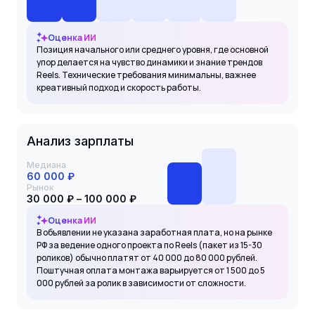
Оценка ИИ
Позиция начального или среднего уровня, где основной
упор делается на чувство динамики и знание трендов
Reels. Технические требования минимальны, важнее
креативный подход и скорость работы.
Анализ зарплаты
Медиана
60 000 ₽
Рынок
30 000 ₽ – 100 000 ₽
Оценка ИИ
В объявлении не указана заработная плата, но на рынке
РФ за ведение одного проекта по Reels (пакет из 15-30
роликов) обычно платят от 40 000 до 80 000 рублей.
Поштучная оплата монтажа варьируется от 1 500 до 5
000 рублей за ролик в зависимости от сложности.