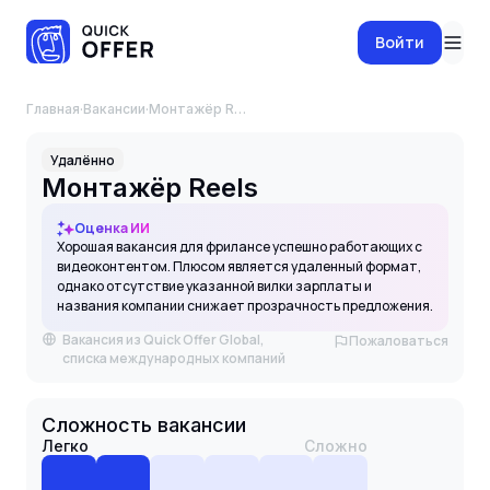
Войти
Главная
·
Вакансии
·
Монтажёр Reels
Удалённо
Монтажёр Reels
Оценка ИИ
Хорошая вакансия для фрилансе успешно работающих с
видеоконтентом. Плюсом является удаленный формат,
однако отсутствие указанной вилки зарплаты и
названия компании снижает прозрачность предложения.
Вакансия из Quick Offer Global,
Пожаловаться
списка международных компаний
Сложность вакансии
Легко
Сложно