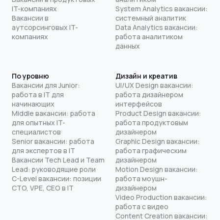
IT-компаниях
System Analytics вакансии:
Вакансии в
системный аналитик
аутсорсинговых IT-
Data Analytics вакансии:
компаниях
работа аналитиком
данных
По уровню
Дизайн и креатив
Вакансии для Junior:
UI/UX Design вакансии:
работа в IT для
работа дизайнером
начинающих
интерфейсов
Middle вакансии: работа
Product Design вакансии:
для опытных IT-
работа продуктовым
специалистов
дизайнером
Senior вакансии: работа
Graphic Design вакансии:
для экспертов в IT
работа графическим
Вакансии Tech Lead и Team
дизайнером
Lead: руководящие роли
Motion Design вакансии:
C-Level вакансии: позиции
работа моушн-
CTO, VPE, CEO в IT
дизайнером
Video Production вакансии:
работа с видео
Content Creation вакансии: