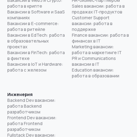
Вакансии в Web3 и Crypto:
HR-бизнес-партнером
работа в крипте
Sales вакансии: работа в
Вакансии в Software и SaaS
продажах IT-продуктов
компаниях
Customer Support
Вакансии в E-commerce:
вакансии: работа в
работа в ритейле
поддержке
Вакансии в EdTech: работа
Finance вакансии: работа в
в образовательных
финансах в IT
проектах
Marketing вакансии:
Вакансии в FinTech: работа
работа в маркетинге IT
в финтехе
PR и Communications
Вакансии в IoT и Hardware:
вакансии в IT
работа с железом
Education вакансии:
работа в образовании
Инженерия
Backend Dev вакансии:
работа Backend
разработчиком
Frontend Dev вакансии:
работа Frontend
разработчиком
Fullstack Dev вакансии: