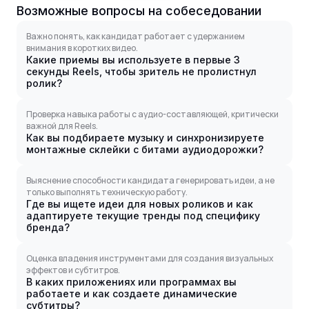
Возможные вопросы на собеседовании
Важно понять, как кандидат работает с удержанием
внимания в коротких видео.
Какие приемы вы используете в первые 3
секунды Reels, чтобы зритель не пролистнул
ролик?
Проверка навыка работы с аудио-составляющей, критически
важной для Reels.
Как вы подбираете музыку и синхронизируете
монтажные склейки с битами аудиодорожки?
Выяснение способности кандидата генерировать идеи, а не
только выполнять техническую работу.
Где вы ищете идеи для новых роликов и как
адаптируете текущие тренды под специфику
бренда?
Оценка владения инструментами для создания визуальных
эффектов и субтитров.
В каких приложениях или программах вы
работаете и как создаете динамические
субтитры?