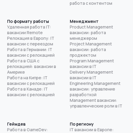
работа с контентом
По формату работы
Менеджмент
Удаленная работа IT:
Product Management
вакансии Remote
вакансии: работа
Релокация в Европу: IT
менеджером
вакансии с переездом
Project Management
Работа в Германии: IT
вакансии: работа
вакансии с релокацией
проджектом
Работа в США с
Program Management
релокацией: вакансии в
вакансии в IT
Америке
Delivery Management
Работа на Кипре: IT
вакансии в IT
вакансии с релокацией
Engineering Management
Работа в Канаде: IT
вакансии: управление
вакансии с релокацией
разработкой
Management вакансии:
управленческие роли в IT
Геймдев
По региону
Работа в GameDev:
IT вакансии в Европе: