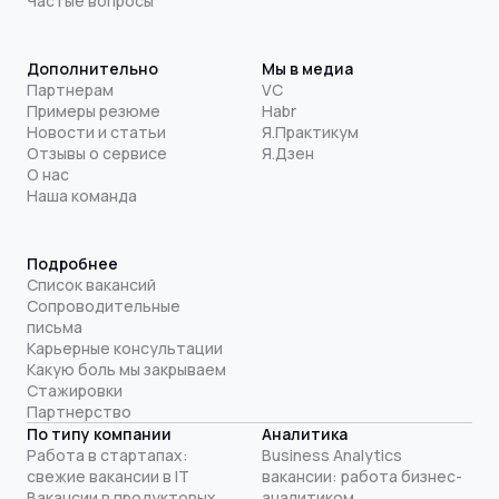
Частые вопросы
Дополнительно
Мы в медиа
Партнерам
VC
Примеры резюме
Habr
Новости и статьи
Я.Практикум
Отзывы о сервисе
Я.Дзен
О нас
Наша команда
Подробнее
Список вакансий
Сопроводительные
письма
Карьерные консультации
Какую боль мы закрываем
Стажировки
Партнерство
По типу компании
Аналитика
Работа в стартапах:
Business Analytics
свежие вакансии в IT
вакансии: работа бизнес-
Вакансии в продуктовых
аналитиком