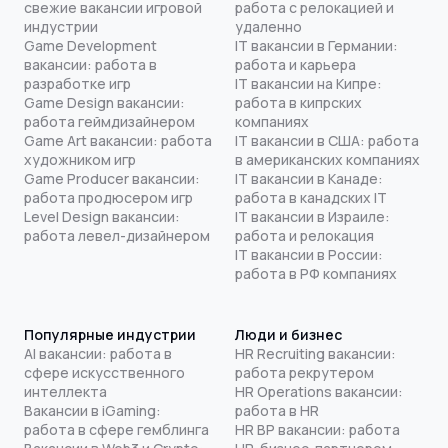
свежие вакансии игровой
работа с релокацией и
индустрии
удаленно
Game Development
IT вакансии в Германии:
вакансии: работа в
работа и карьера
разработке игр
IT вакансии на Кипре:
Game Design вакансии:
работа в кипрских
работа геймдизайнером
компаниях
Game Art вакансии: работа
IT вакансии в США: работа
художником игр
в американских компаниях
Game Producer вакансии:
IT вакансии в Канаде:
работа продюсером игр
работа в канадских IT
Level Design вакансии:
IT вакансии в Израиле:
работа левел-дизайнером
работа и релокация
IT вакансии в России:
работа в РФ компаниях
Популярные индустрии
Люди и бизнес
AI вакансии: работа в
HR Recruiting вакансии:
сфере искусственного
работа рекрутером
интеллекта
HR Operations вакансии:
Вакансии в iGaming:
работа в HR
работа в сфере гемблинга
HR BP вакансии: работа