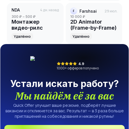
NDA
4 дн. назад
Farshsai
29 июл.
F
300 ₽ – 500 ₽
10 000 ₽
Монтажер
2D Animator
видео-рилс
(Frame-by-Frame)
Удалённо
Удалённо
4.9
1000
+ офферов получено
Устали искать работу?
Мы найдём её за вас
Quick Offer улучшит ваше резюме, подберёт лучшие
вакансии и откликнется за вас. Результат — в 3 раза больше
приглашений на собеседования и никакой рутины!