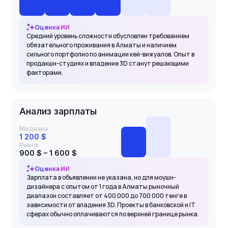
Оценка ИИ
Средний уровень сложности обусловлен требованием
обязательного проживания в Алматы и наличием
сильного портфолио по анимации кей-вижуалов. Опыт в
продакшн-студиях и владение 3D станут решающими
факторами.
Анализ зарплаты
Медиана
1 200 $
Рынок
900 $ – 1 600 $
Оценка ИИ
Зарплата в объявлении не указана, но для моушн-
дизайнера с опытом от 1 года в Алматы рыночный
диапазон составляет от 400 000 до 700 000 тенге в
зависимости от владения 3D. Проекты в банковской и IT
сферах обычно оплачиваются по верхней границе рынка.