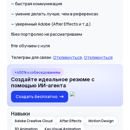
— быстрая коммуникация
— умение делать лучше, чем в референсах
— уверенный Adobe (After Effects и т.д.)
❗️Без портфолио не рассматриваем
❗️Не обучаем с нуля
Телеграм для связи:
Откликнуться
,
Откликнуться
+400% к собеседованиям
Создайте идеальное резюме с
помощью ИИ-агента
Создать бесплатно
Навыки
Adobe Creative Cloud
After Effects
Motion Design
3D Animation
Key Visual Animation