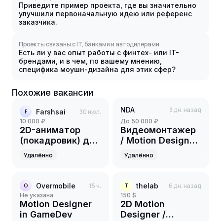
Приведите пример проекта, где вы значительно
улучшили первоначальную идею или референс
заказчика.
Проекты связаны с IT, банками и автодилерами.
Есть ли у вас опыт работы с финтех- или IT-
брендами, и в чем, по вашему мнению,
специфика моушн-дизайна для этих сфер?
Похожие вакансии
NDA
3 дн. назад
Farshsai
30 июл.
F
10 000 ₽
до 50 000 ₽
2D-аниматор
Видеомонтажер
(покадровик) для
/ Motion Designer
YouTube-канала
(AI)
Удалённо
Удалённо
Overmobile
15 ч.
thelab
6 дн. назад
O
T
Не указана
150 $
Motion Designer
2D Motion
in GameDev
Designer /