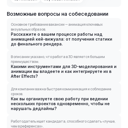
Возможные вопросы на собеседовании
Основное требование вакансии — анимация ключевых
визуальных образов.
Расскажите о вашем процессе работы над
анимацией кей-вижуала: от получения статики
до финального рендера.
В описании указано, что работа в 3D является большим
преимуществом.
Какими инструментами для 3D-моделирования и
анимации вы владеете и как интегрируете их в
After Effects?
Для компании важна быстрая коммуникация и соблюдение
сроков.
Как вы организуете свою работу при ведении
нескольких проектов одновременно, чтобы не
нарушать дедлайны?
Работодатель ищет кандидата, способного сделать «лучше,
чем в референсах».