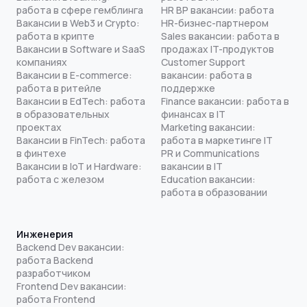
работа в сфере гемблинга
HR BP вакансии: работа
Вакансии в Web3 и Crypto:
HR-бизнес-партнером
работа в крипте
Sales вакансии: работа в
Вакансии в Software и SaaS
продажах IT-продуктов
компаниях
Customer Support
Вакансии в E-commerce:
вакансии: работа в
работа в ритейле
поддержке
Вакансии в EdTech: работа
Finance вакансии: работа в
в образовательных
финансах в IT
проектах
Marketing вакансии:
Вакансии в FinTech: работа
работа в маркетинге IT
в финтехе
PR и Communications
Вакансии в IoT и Hardware:
вакансии в IT
работа с железом
Education вакансии:
работа в образовании
Инженерия
Backend Dev вакансии:
работа Backend
разработчиком
Frontend Dev вакансии:
работа Frontend