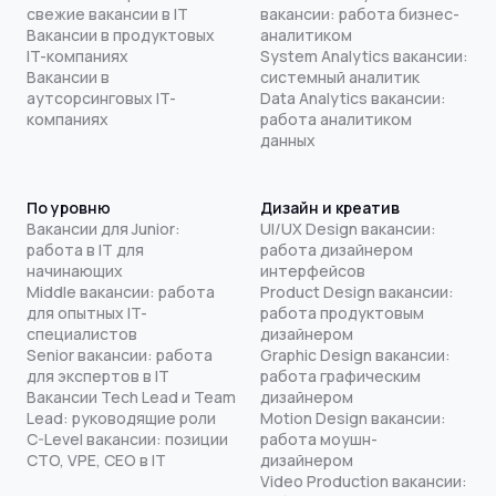
свежие вакансии в IT
вакансии: работа бизнес-
Вакансии в продуктовых
аналитиком
IT-компаниях
System Analytics вакансии:
Вакансии в
системный аналитик
аутсорсинговых IT-
Data Analytics вакансии:
компаниях
работа аналитиком
данных
По уровню
Дизайн и креатив
Вакансии для Junior:
UI/UX Design вакансии:
работа в IT для
работа дизайнером
начинающих
интерфейсов
Middle вакансии: работа
Product Design вакансии:
для опытных IT-
работа продуктовым
специалистов
дизайнером
Senior вакансии: работа
Graphic Design вакансии:
для экспертов в IT
работа графическим
Вакансии Tech Lead и Team
дизайнером
Lead: руководящие роли
Motion Design вакансии:
C-Level вакансии: позиции
работа моушн-
CTO, VPE, CEO в IT
дизайнером
Video Production вакансии: