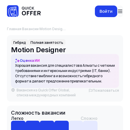
Войти
Главная
·
Вакансии
·
Motion Designer
Гибрид
Полная занятость
Motion Designer
Оценка ИИ
Хорошая вакансия для специалистов в Алматы с четкими
требованиями и интересными индустриями (IT, банки).
Отсутствие гемблинга и возможность гибридного
формата делают предложение привлекательным.
Вакансия из Quick Offer Global,
Пожаловаться
списка международных компаний
Сложность вакансии
Легко
Сложно