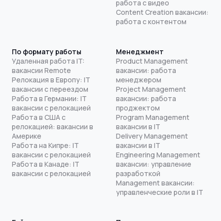
работа с видео
Content Creation вакансии:
работа с контентом
По формату работы
Менеджмент
Удаленная работа IT:
Product Management
вакансии Remote
вакансии: работа
Релокация в Европу: IT
менеджером
вакансии с переездом
Project Management
Работа в Германии: IT
вакансии: работа
вакансии с релокацией
проджектом
Работа в США с
Program Management
релокацией: вакансии в
вакансии в IT
Америке
Delivery Management
Работа на Кипре: IT
вакансии в IT
вакансии с релокацией
Engineering Management
Работа в Канаде: IT
вакансии: управление
вакансии с релокацией
разработкой
Management вакансии:
управленческие роли в IT