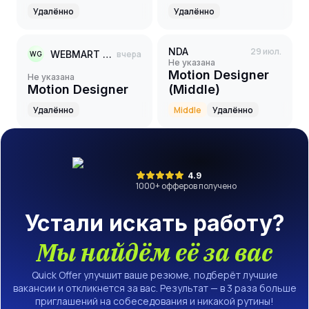
Character
Удалённо
Удалённо
Animator
NDA
29 июл.
WEBMART GROUP
вчера
WG
Не указана
Motion Designer
Не указана
Motion Designer
(Middle)
Удалённо
Middle
Удалённо
4.9
1000
+ офферов получено
Устали искать работу?
Мы найдём её за вас
Quick Offer улучшит ваше резюме, подберёт лучшие
вакансии и откликнется за вас. Результат — в 3 раза больше
приглашений на собеседования и никакой рутины!