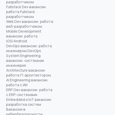
разработчиком
Fullstack Dev вакансии:
работа Fullstack
разработчиком
Web Dev вакансии: работа
веб-разработчиком
Mobile Development
вакансии: работа
iOS/Android
DevOps вакансии: работа
инженером DevOps
System Engineering
вакансии: системная
инженерия
Architecture вакансии:
работа IT-архитектором
AI Engineering вакансии:
работа с ИИ
ERP Dev вакансии: работа
с ERP-системами
Embedded и IoT вакансии:
разработка систем
Вакансии в
кибербезопасности: