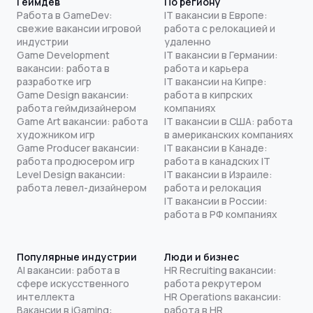
Геймдев
По региону
Работа в GameDev:
IT вакансии в Европе:
свежие вакансии игровой
работа с релокацией и
индустрии
удаленно
Game Development
IT вакансии в Германии:
вакансии: работа в
работа и карьера
разработке игр
IT вакансии на Кипре:
Game Design вакансии:
работа в кипрских
работа геймдизайнером
компаниях
Game Art вакансии: работа
IT вакансии в США: работа
художником игр
в американских компаниях
Game Producer вакансии:
IT вакансии в Канаде:
работа продюсером игр
работа в канадских IT
Level Design вакансии:
IT вакансии в Израиле:
работа левел-дизайнером
работа и релокация
IT вакансии в России:
работа в РФ компаниях
Популярные индустрии
Люди и бизнес
AI вакансии: работа в
HR Recruiting вакансии:
сфере искусственного
работа рекрутером
интеллекта
HR Operations вакансии:
Вакансии в iGaming:
работа в HR