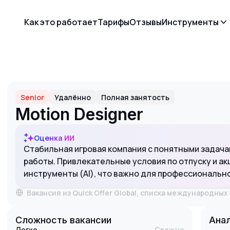
Как это работает
Тарифы
Отзывы
Инструменты
Senior
Удалённо
Полная занятость
Motion Designer
Оценка ИИ
Стабильная игровая компания с понятными задач
работы. Привлекательные условия по отпуску и а
инструменты (AI), что важно для профессионально
Вакансия из Quick Offer Global, списка международны
Сложность вакансии
Анал
Легко
Сложно