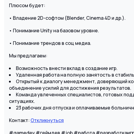
Плюсом будет:
• Владение 2D-софтом (Blender, Cinema 4D и др.).
• Понимание Unity на базовом уровне.
• Понимание трендов в соц медиа.
Мы предлагаем:
Возможность внести вклад в создание игр.
Удаленная работа на полную занятость в стабиль
Открытый к диалогу менеджмент, доверяющий ко
объединение усилий для достижения результатов.
Команда увлеченных специалистов, готовых под
ситуациях.
23 рабочих дня отпуска и оплачиваемые больнич
Контакт:
Откликнуться
#gamedev #геймдев #job #работа #разработкаиг