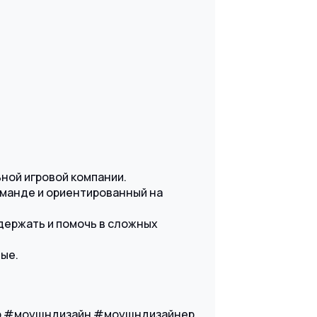
ной игровой компании.
манде и ориентированный на
держать и помочь в сложных
ные.
р #моушндизайн #моушндизайнер