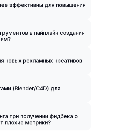
олее эффективны для повышения
трументов в пайплайн создания
тям?
ля новых рекламных креативов
тами (Blender/C4D) для
нга при получении фидбека о
ет плохие метрики?