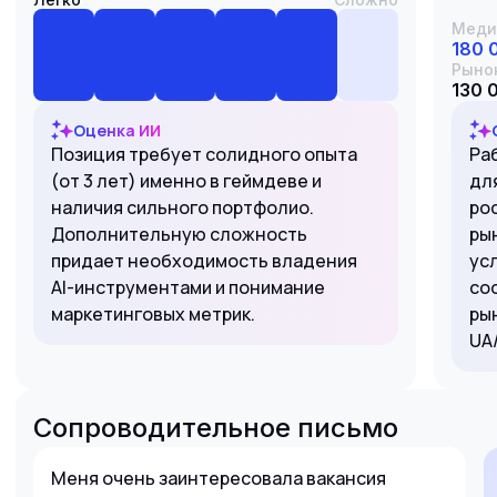
Меди
180 
Рыно
130 
Оценка ИИ
Позиция требует солидного опыта
Ра
(от 3 лет) именно в геймдеве и
для
наличия сильного портфолио.
ро
Дополнительную сложность
ры
придает необходимость владения
ус
AI-инструментами и понимание
со
маркетинговых метрик.
ры
UA
Сопроводительное письмо
Меня очень заинтересовала вакансия