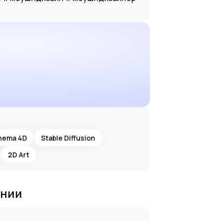
nema 4D
Stable Diffusion
2D Art
ании