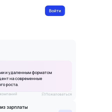
Войти
ами и удаленным форматом
кцент на современные
го роста.
х компаний
Пожаловаться
из зарплаты