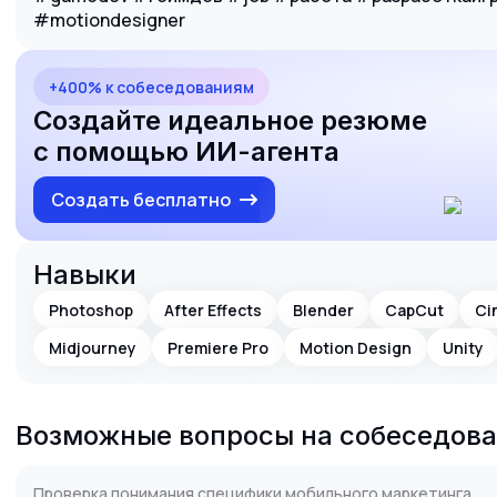
#motiondesigner
+400% к собеседованиям
Создайте идеальное резюме
с помощью ИИ-агента
Создать бесплатно
Навыки
Photoshop
After Effects
Blender
CapCut
Ci
Midjourney
Premiere Pro
Motion Design
Unity
Возможные вопросы на собеседов
Проверка понимания специфики мобильного маркетинга.