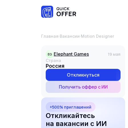
Главная
·
Вакансии
·
Motion Designer
Elephant Games
19 мая
EG
Страна
Россия
Откликнуться
Получить оффер с ИИ
+500% приглашений
Откликайтесь
на вакансии с ИИ