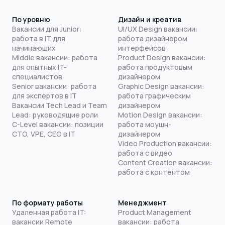
По уровню
Дизайн и креатив
Вакансии для Junior:
UI/UX Design вакансии:
работа в IT для
работа дизайнером
начинающих
интерфейсов
Middle вакансии: работа
Product Design вакансии:
для опытных IT-
работа продуктовым
специалистов
дизайнером
Senior вакансии: работа
Graphic Design вакансии:
для экспертов в IT
работа графическим
Вакансии Tech Lead и Team
дизайнером
Lead: руководящие роли
Motion Design вакансии:
C-Level вакансии: позиции
работа моушн-
CTO, VPE, CEO в IT
дизайнером
Video Production вакансии:
работа с видео
Content Creation вакансии:
работа с контентом
По формату работы
Менеджмент
Удаленная работа IT:
Product Management
вакансии Remote
вакансии: работа