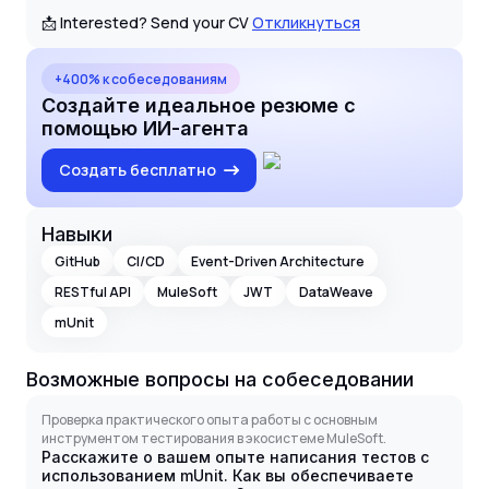
📩 Interested? Send your CV
Откликнуться
+400% к собеседованиям
Создайте идеальное резюме с
помощью ИИ-агента
Создать бесплатно
Навыки
GitHub
CI/CD
Event-Driven Architecture
RESTful API
MuleSoft
JWT
DataWeave
mUnit
Возможные вопросы на собеседовании
Проверка практического опыта работы с основным
инструментом тестирования в экосистеме MuleSoft.
Расскажите о вашем опыте написания тестов с
использованием mUnit. Как вы обеспечиваете