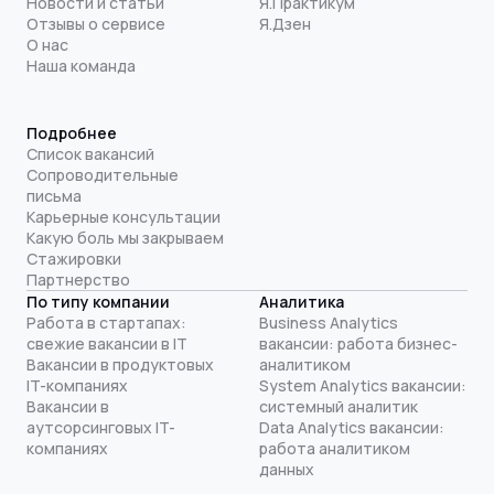
Новости и статьи
Я.Практикум
Отзывы о сервисе
Я.Дзен
О нас
Наша команда
Подробнее
Список вакансий
Сопроводительные
письма
Карьерные консультации
Какую боль мы закрываем
Стажировки
Партнерство
По типу компании
Аналитика
Работа в стартапах:
Business Analytics
свежие вакансии в IT
вакансии: работа бизнес-
Вакансии в продуктовых
аналитиком
IT-компаниях
System Analytics вакансии:
Вакансии в
системный аналитик
аутсорсинговых IT-
Data Analytics вакансии:
компаниях
работа аналитиком
данных