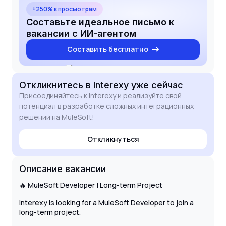
proficiency, I am eager to bring my technical
+250% к просмотрам
expertise and problem-solving skills to your long-
Составьте идеальное письмо к
term project. Thank you for considering my
вакансии с ИИ-агентом
application.
Составить бесплатно
Откликнитесь
в Interexy
уже сейчас
Присоединяйтесь к Interexy и реализуйте свой
потенциал в разработке сложных интеграционных
решений на MuleSoft!
Откликнуться
Описание вакансии
🔥 MuleSoft Developer | Long-term Project
Interexy is looking for a MuleSoft Developer to join a
long-term project.