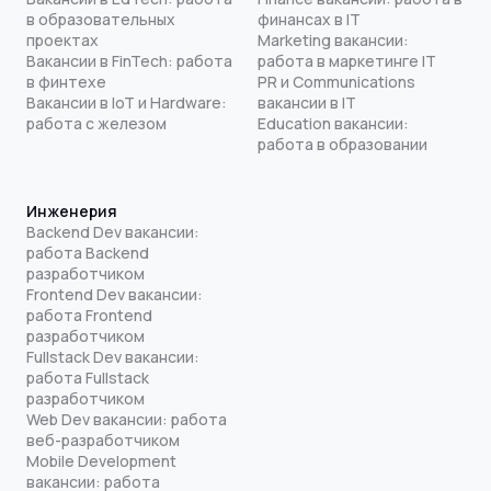
в образовательных
финансах в IT
проектах
Marketing вакансии:
Вакансии в FinTech: работа
работа в маркетинге IT
в финтехе
PR и Communications
Вакансии в IoT и Hardware:
вакансии в IT
работа с железом
Education вакансии:
работа в образовании
Инженерия
Backend Dev вакансии:
работа Backend
разработчиком
Frontend Dev вакансии:
работа Frontend
разработчиком
Fullstack Dev вакансии:
работа Fullstack
разработчиком
Web Dev вакансии: работа
веб-разработчиком
Mobile Development
вакансии: работа