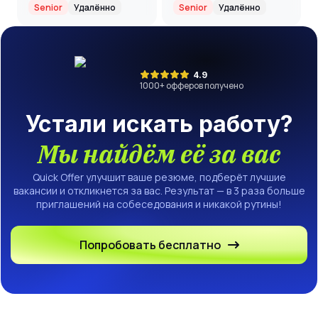
(Senior)
партнерский
Senior
Удалённо
Senior
Удалённо
проект(ритейл)
(Senior)
4.9
1000
+ офферов получено
Устали искать работу?
Мы найдём её за вас
Quick Offer улучшит ваше резюме, подберёт лучшие
вакансии и откликнется за вас. Результат — в 3 раза больше
приглашений на собеседования и никакой рутины!
Попробовать бесплатно