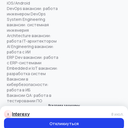
iOS/Android
DevOps вакансии: работа
инженером DevOps
System Engineering
вакансии: системная
инженерия
Architecture вакансии:
работа IT-архитектором
AI Engineering вакансии:
работа с ИИ
ERP Dev вакансии: работа
с ERP-системами
Embedded и IoT вакансии:
разработка систем
Вакансии в
кибербезопасности:
работа в ИБ
Вакансии QA: работа в
тестировании ПО
Все права защищены
© quick-offer.ru 2024–2026
Interexy
8 июл.
I
Использование cookie
Оферта на оказание услуг
Откликнуться
Политика конфиденциальности