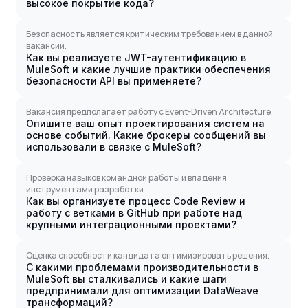
высокое покрытие кода?
Безопасность является критическим требованием в данной
вакансии.
Как вы реализуете JWT-аутентификацию в
MuleSoft и какие лучшие практики обеспечения
безопасности API вы применяете?
Вакансия предполагает работу с Event-Driven Architecture.
Опишите ваш опыт проектирования систем на
основе событий. Какие брокеры сообщений вы
использовали в связке с MuleSoft?
Проверка навыков командной работы и владения
инструментами разработки.
Как вы организуете процесс Code Review и
работу с ветками в GitHub при работе над
крупными интеграционными проектами?
Оценка способности кандидата оптимизировать решения.
С какими проблемами производительности в
MuleSoft вы сталкивались и какие шаги
предпринимали для оптимизации DataWeave
трансформаций?