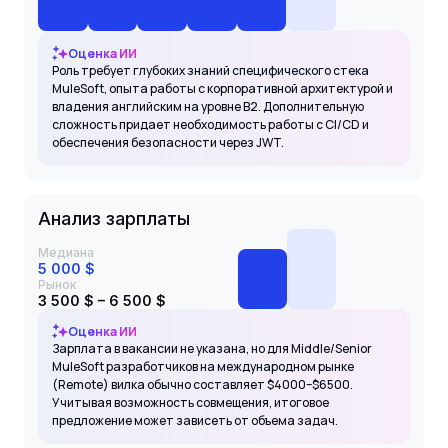
Оценка ИИ
Роль требует глубоких знаний специфического стека
MuleSoft, опыта работы с корпоративной архитектурой и
владения английским на уровне B2. Дополнительную
сложность придает необходимость работы с CI/CD и
обеспечения безопасности через JWT.
Анализ зарплаты
Медиана
5 000 $
Рынок
3 500 $ – 6 500 $
Оценка ИИ
Зарплата в вакансии не указана, но для Middle/Senior
MuleSoft разработчиков на международном рынке
(Remote) вилка обычно составляет $4000–$6500.
Учитывая возможность совмещения, итоговое
предложение может зависеть от объема задач.