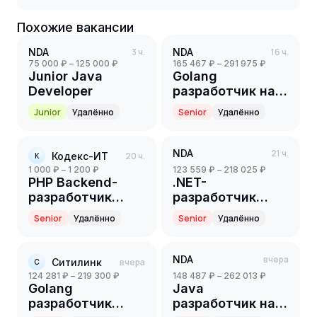
Похожие вакансии
NDA
3 ч.
NDA
16 ч.
75 000 ₽ – 125 000 ₽
165 467 ₽ – 291 975 ₽
Junior Java
Golang
Developer
разработчик на
партнерский
Junior
Удалённо
Senior
Удалённо
проект(ритейл)
(Senior)
NDA
21 ч.
Кодекс-ИТ
20 ч.
К
1 000 ₽ – 1 200 ₽
123 559 ₽ – 218 025 ₽
PHP Backend-
.NET-
разработчик
разработчик
(Part-time)
(Senior)
Senior
Удалённо
Senior
Удалённо
NDA
вчера
Ситилинк
вчера
С
124 281 ₽ – 219 300 ₽
148 487 ₽ – 262 013 ₽
Golang
Java
разработчик
разработчик на