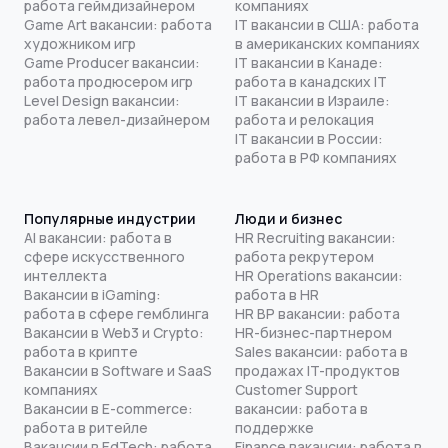
работа геймдизайнером
компаниях
Game Art вакансии: работа
IT вакансии в США: работа
художником игр
в американских компаниях
Game Producer вакансии:
IT вакансии в Канаде:
работа продюсером игр
работа в канадских IT
Level Design вакансии:
IT вакансии в Израиле:
работа левел-дизайнером
работа и релокация
IT вакансии в России:
работа в РФ компаниях
Популярные индустрии
Люди и бизнес
AI вакансии: работа в
HR Recruiting вакансии:
сфере искусственного
работа рекрутером
интеллекта
HR Operations вакансии:
Вакансии в iGaming:
работа в HR
работа в сфере гемблинга
HR BP вакансии: работа
Вакансии в Web3 и Crypto:
HR-бизнес-партнером
работа в крипте
Sales вакансии: работа в
Вакансии в Software и SaaS
продажах IT-продуктов
компаниях
Customer Support
Вакансии в E-commerce:
вакансии: работа в
работа в ритейле
поддержке
Вакансии в EdTech: работа
Finance вакансии: работа в