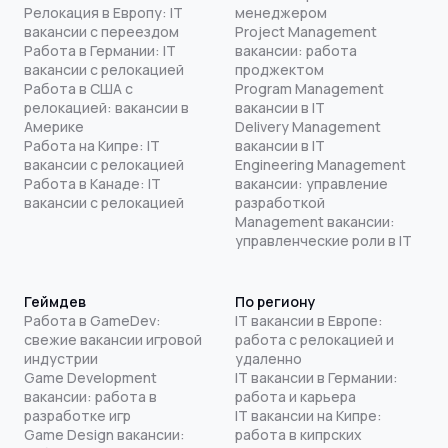
Релокация в Европу: IT
менеджером
вакансии с переездом
Project Management
Работа в Германии: IT
вакансии: работа
вакансии с релокацией
проджектом
Работа в США с
Program Management
релокацией: вакансии в
вакансии в IT
Америке
Delivery Management
Работа на Кипре: IT
вакансии в IT
вакансии с релокацией
Engineering Management
Работа в Канаде: IT
вакансии: управление
вакансии с релокацией
разработкой
Management вакансии:
управленческие роли в IT
Геймдев
По региону
Работа в GameDev:
IT вакансии в Европе:
свежие вакансии игровой
работа с релокацией и
индустрии
удаленно
Game Development
IT вакансии в Германии:
вакансии: работа в
работа и карьера
разработке игр
IT вакансии на Кипре:
Game Design вакансии:
работа в кипрских