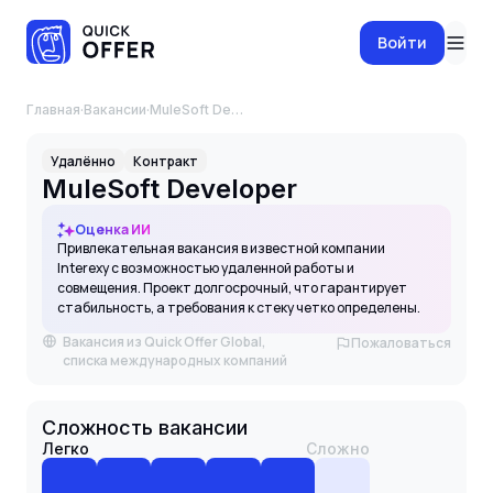
Войти
Главная
·
Вакансии
·
MuleSoft Developer
Удалённо
Контракт
MuleSoft Developer
Оценка ИИ
Привлекательная вакансия в известной компании
Interexy с возможностью удаленной работы и
совмещения. Проект долгосрочный, что гарантирует
стабильность, а требования к стеку четко определены.
Вакансия из Quick Offer Global,
Пожаловаться
списка международных компаний
Сложность вакансии
Легко
Сложно