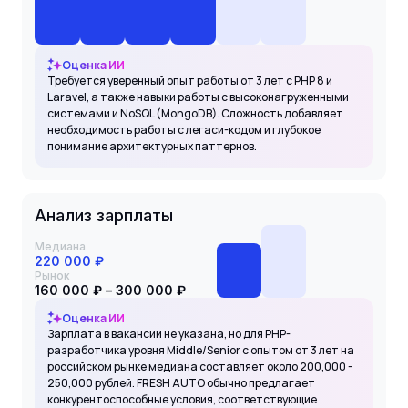
Оценка ИИ
Требуется уверенный опыт работы от 3 лет с PHP 8 и
Laravel, а также навыки работы с высоконагруженными
системами и NoSQL (MongoDB). Сложность добавляет
необходимость работы с легаси-кодом и глубокое
понимание архитектурных паттернов.
Анализ зарплаты
Медиана
220 000 ₽
Рынок
160 000 ₽ – 300 000 ₽
Оценка ИИ
Зарплата в вакансии не указана, но для PHP-
разработчика уровня Middle/Senior с опытом от 3 лет на
российском рынке медиана составляет около 200,000 -
250,000 рублей. FRESH AUTO обычно предлагает
конкурентоспособные условия, соответствующие