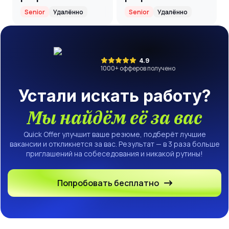
(Senior)
партнерский
Senior
Удалённо
Senior
Удалённо
проект(ритейл)
(Senior)
4.9
1000
+ офферов получено
Устали искать работу?
Мы найдём её за вас
Quick Offer улучшит ваше резюме, подберёт лучшие
вакансии и откликнется за вас. Результат — в 3 раза больше
приглашений на собеседования и никакой рутины!
Попробовать бесплатно