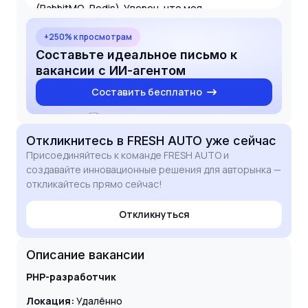
(RabbitMQ, Redis). Уверен, что моя
самостоятельность в поиске решений и
готовность участвовать в архитектурном
+250% к просмотрам
планировании помогут вашей команде достичь
Составьте идеальное письмо к
новых амбициозных целей. Буду рад обсудить
вакансии с ИИ-агентом
мой вклад в проект на собеседовании.
Составить бесплатно
Откликнитесь
в FRESH AUTO
уже сейчас
Присоединяйтесь к команде FRESH AUTO и
создавайте инновационные решения для авторынка —
откликайтесь прямо сейчас!
Откликнуться
Описание вакансии
PHP-разработчик
Локация:
Удалённо