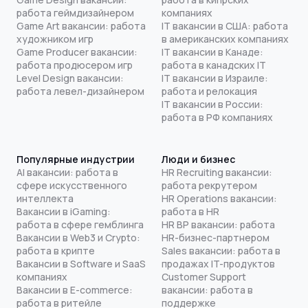
работа геймдизайнером
компаниях
Game Art вакансии: работа
IT вакансии в США: работа
художником игр
в американских компаниях
Game Producer вакансии:
IT вакансии в Канаде:
работа продюсером игр
работа в канадских IT
Level Design вакансии:
IT вакансии в Израиле:
работа левел-дизайнером
работа и релокация
IT вакансии в России:
работа в РФ компаниях
Популярные индустрии
Люди и бизнес
AI вакансии: работа в
HR Recruiting вакансии:
сфере искусственного
работа рекрутером
интеллекта
HR Operations вакансии:
Вакансии в iGaming:
работа в HR
работа в сфере гемблинга
HR BP вакансии: работа
Вакансии в Web3 и Crypto:
HR-бизнес-партнером
работа в крипте
Sales вакансии: работа в
Вакансии в Software и SaaS
продажах IT-продуктов
компаниях
Customer Support
Вакансии в E-commerce:
вакансии: работа в
работа в ритейле
поддержке