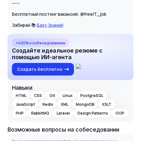
–––
Бесплатный постинг вакансий: @freeIT_job
Забирай 📚
Базу Знаний
+400% к собеседованиям
Создайте идеальное резюме с
помощью ИИ-агента
Создать бесплатно
Навыки
HTML
CSS
Git
Linux
PostgreSQL
JavaScript
Redis
XML
MongoDB
XSLT
PHP
RabbitMQ
Laravel
Design Patterns
OOP
Возможные вопросы на собеседовании