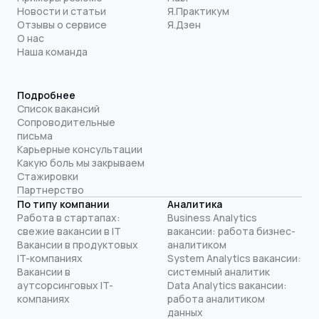
Новости и статьи
Я.Практикум
Отзывы о сервисе
Я.Дзен
О нас
Наша команда
Подробнее
Список вакансий
Сопроводительные
письма
Карьерные консультации
Какую боль мы закрываем
Стажировки
Партнерство
По типу компании
Аналитика
Работа в стартапах:
Business Analytics
свежие вакансии в IT
вакансии: работа бизнес-
Вакансии в продуктовых
аналитиком
IT-компаниях
System Analytics вакансии:
Вакансии в
системный аналитик
аутсорсинговых IT-
Data Analytics вакансии:
компаниях
работа аналитиком
данных