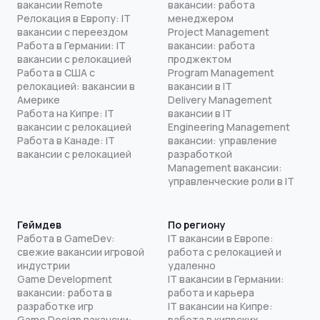
вакансии Remote
вакансии: работа
Релокация в Европу: IT
менеджером
вакансии с переездом
Project Management
Работа в Германии: IT
вакансии: работа
вакансии с релокацией
проджектом
Работа в США с
Program Management
релокацией: вакансии в
вакансии в IT
Америке
Delivery Management
Работа на Кипре: IT
вакансии в IT
вакансии с релокацией
Engineering Management
Работа в Канаде: IT
вакансии: управление
вакансии с релокацией
разработкой
Management вакансии:
управленческие роли в IT
Геймдев
По региону
Работа в GameDev:
IT вакансии в Европе:
свежие вакансии игровой
работа с релокацией и
индустрии
удаленно
Game Development
IT вакансии в Германии:
вакансии: работа в
работа и карьера
разработке игр
IT вакансии на Кипре:
Game Design вакансии:
работа в кипрских