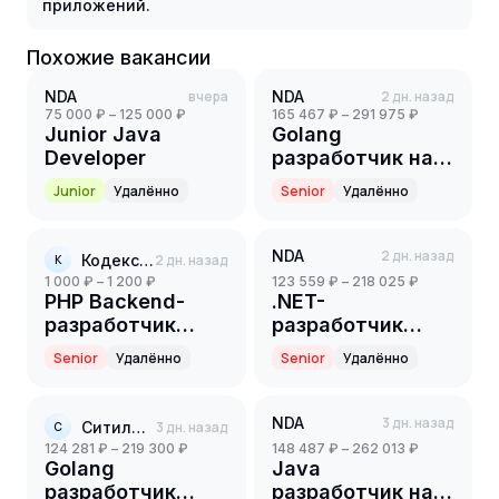
приложений.
Похожие вакансии
NDA
вчера
NDA
2 дн. назад
75 000 ₽ – 125 000 ₽
165 467 ₽ – 291 975 ₽
Junior Java
Golang
Developer
разработчик на
партнерский
Junior
Удалённо
Senior
Удалённо
проект(ритейл)
(Senior)
NDA
2 дн. назад
Кодекс-ИТ
2 дн. назад
К
1 000 ₽ – 1 200 ₽
123 559 ₽ – 218 025 ₽
PHP Backend-
.NET-
разработчик
разработчик
(Part-time)
(Senior)
Senior
Удалённо
Senior
Удалённо
NDA
3 дн. назад
Ситилинк
3 дн. назад
С
124 281 ₽ – 219 300 ₽
148 487 ₽ – 262 013 ₽
Golang
Java
разработчик
разработчик на