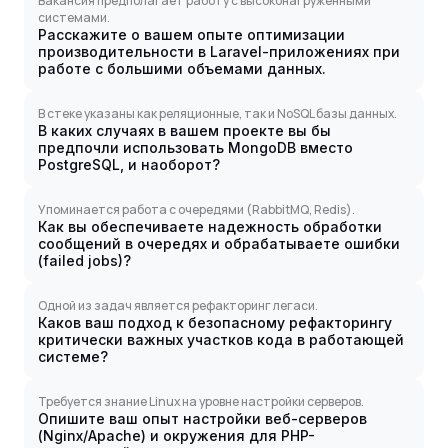
Вакансия предполагает работу с высоконагруженными
системами.
Расскажите о вашем опыте оптимизации
производительности в Laravel-приложениях при
работе с большими объемами данных.
В стеке указаны как реляционные, так и NoSQL базы данных.
В каких случаях в вашем проекте вы бы
предпочли использовать MongoDB вместо
PostgreSQL, и наоборот?
Упоминается работа с очередями (RabbitMQ, Redis).
Как вы обеспечиваете надежность обработки
сообщений в очередях и обрабатываете ошибки
(failed jobs)?
Одной из задач является рефакторинг легаси.
Каков ваш подход к безопасному рефакторингу
критически важных участков кода в работающей
системе?
Требуется знание Linux на уровне настройки серверов.
Опишите ваш опыт настройки веб-серверов
(Nginx/Apache) и окружения для PHP-