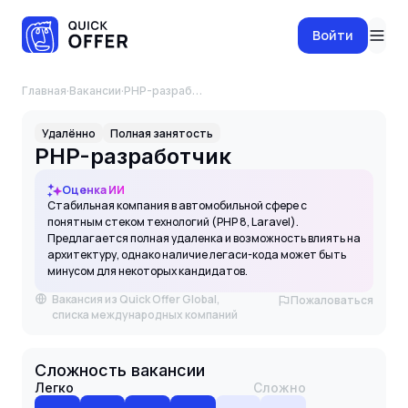
Войти
Главная
·
Вакансии
·
PHP-разработчик
Удалённо
Полная занятость
PHP-разработчик
Оценка ИИ
Стабильная компания в автомобильной сфере с
понятным стеком технологий (PHP 8, Laravel).
Предлагается полная удаленка и возможность влиять на
архитектуру, однако наличие легаси-кода может быть
минусом для некоторых кандидатов.
Вакансия из Quick Offer Global,
Пожаловаться
списка международных компаний
Сложность вакансии
Легко
Сложно