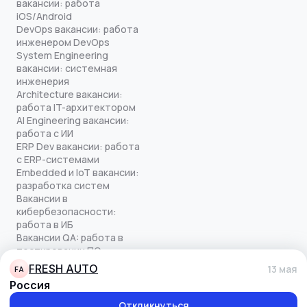
вакансии: работа
iOS/Android
DevOps вакансии: работа
инженером DevOps
System Engineering
вакансии: системная
инженерия
Architecture вакансии:
работа IT-архитектором
AI Engineering вакансии:
работа с ИИ
ERP Dev вакансии: работа
с ERP-системами
Embedded и IoT вакансии:
разработка систем
Вакансии в
кибербезопасности:
работа в ИБ
Вакансии QA: работа в
тестировании ПО
Все права защищены
FRESH AUTO
13 мая
FA
© quick-offer.ru 2024–2026
Россия
Использование cookie
Оферта на оказание услуг
Откликнуться