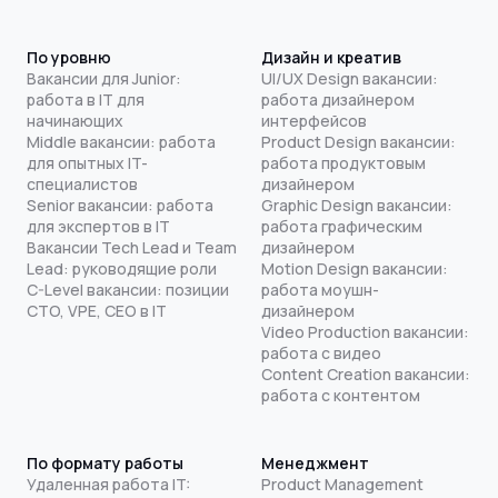
По уровню
Дизайн и креатив
Вакансии для Junior:
UI/UX Design вакансии:
работа в IT для
работа дизайнером
начинающих
интерфейсов
Middle вакансии: работа
Product Design вакансии:
для опытных IT-
работа продуктовым
специалистов
дизайнером
Senior вакансии: работа
Graphic Design вакансии:
для экспертов в IT
работа графическим
Вакансии Tech Lead и Team
дизайнером
Lead: руководящие роли
Motion Design вакансии:
C-Level вакансии: позиции
работа моушн-
CTO, VPE, CEO в IT
дизайнером
Video Production вакансии:
работа с видео
Content Creation вакансии:
работа с контентом
По формату работы
Менеджмент
Удаленная работа IT:
Product Management