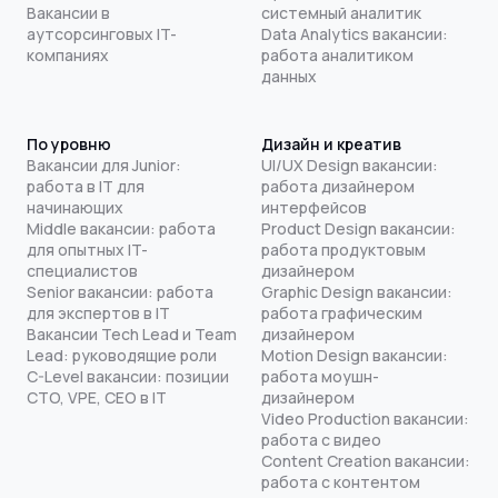
Вакансии в
системный аналитик
аутсорсинговых IT-
Data Analytics вакансии:
компаниях
работа аналитиком
данных
По уровню
Дизайн и креатив
Вакансии для Junior:
UI/UX Design вакансии:
работа в IT для
работа дизайнером
начинающих
интерфейсов
Middle вакансии: работа
Product Design вакансии:
для опытных IT-
работа продуктовым
специалистов
дизайнером
Senior вакансии: работа
Graphic Design вакансии:
для экспертов в IT
работа графическим
Вакансии Tech Lead и Team
дизайнером
Lead: руководящие роли
Motion Design вакансии:
C-Level вакансии: позиции
работа моушн-
CTO, VPE, CEO в IT
дизайнером
Video Production вакансии:
работа с видео
Content Creation вакансии:
работа с контентом