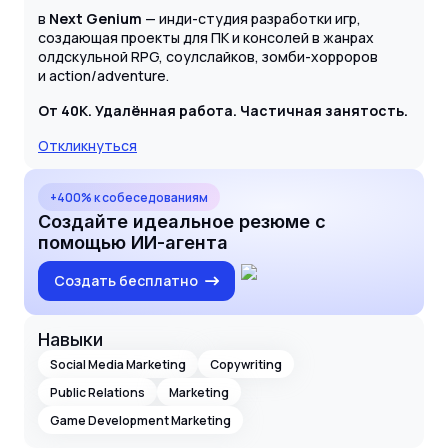
в
Next Genium
— инди-студия разработки игр,
создающая проекты для ПК и консолей в жанрах
олдскульной RPG, соулслайков, зомби-хорроров
и action/adventure.
От 40К. Удалённая работа. Частичная занятость.
Откликнуться
+400% к собеседованиям
Создайте идеальное резюме с
помощью ИИ-агента
Создать бесплатно
Навыки
Social Media Marketing
Copywriting
Public Relations
Marketing
Game Development Marketing