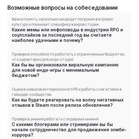
Возможные вопросы на собеседовании
Важно понять, насколько кандидат погружен в игровую
культуру и понимает специфику жанров студии.
Какие мемы или инфоповоды в индустрии RPG и
соулслайков за последний год вы считаете
наиболее удачными и почему?
Проверка способности работать с ограниченным бюджетом,
что характерно для инди-студий.
Как бы вы организовали виральную кампанию
для новой инди-игры с минимальным
бюджетом?
Оценка навыков антикризисного PR и работы с негативом в
геймдев-сообществе.
Как вы будете реагировать на волну негативных
отзывов в Steam после релиза обновления?
Проверка умения работать с лидерами мнений.
С какими блогерами или стримерами вы бы
начали сотрудничество для продвижения зомби-
хоррора?