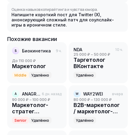
Оценка навыков копирайтинга и чувства юмора.
Напишите короткий пост для Twitter (X),
анонсирующий сложный патч для соулслайк-
игры в ироничном стиле.
Похожие вакансии
NDA
10 ч.
Биокинетика
9 ч.
Б
25 000 ₽ – 50 000 ₽
Таргетолог
до 110 000 ₽
Маркетолог
ВКонтакте
Middle
Удалённо
Удалённо
ANAGRAN
6 дн. назад
WAY2WEI
вчера
A
W
90 000 ₽ – 100 000 ₽
80 000 ₽ – 130 000 ₽
Маркетолог-
B2B-маркетолог
стратег
/ маркетолог-
партнёрского
универсал
Senior
Удалённо
Удалённо
направления