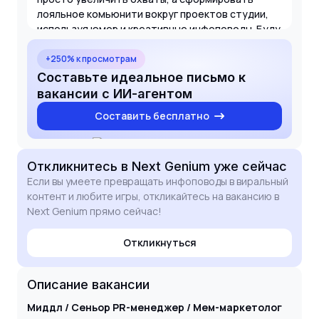
лояльное комьюнити вокруг проектов студии,
используя юмор и креативные инфоповоды. Буду
рад обсудить, как мой опыт поможет Next
Genium стать заметнее в индустрии.
+250% к просмотрам
Составьте идеальное письмо к
вакансии с ИИ-агентом
Составить бесплатно
Откликнитесь
в Next Genium
уже сейчас
Если вы умеете превращать инфоповоды в виральный
контент и любите игры, откликайтесь на вакансию в
Next Genium прямо сейчас!
Откликнуться
Описание вакансии
Миддл / Сеньор PR-менеджер / Мем-маркетолог