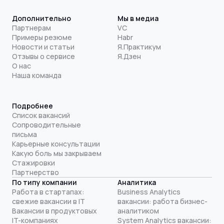
Дополнительно
Мы в медиа
Партнерам
VC
Примеры резюме
Habr
Новости и статьи
Я.Практикум
Отзывы о сервисе
Я.Дзен
О нас
Наша команда
Подробнее
Список вакансий
Сопроводительные
письма
Карьерные консультации
Какую боль мы закрываем
Стажировки
Партнерство
По типу компании
Аналитика
Работа в стартапах:
Business Analytics
свежие вакансии в IT
вакансии: работа бизнес-
Вакансии в продуктовых
аналитиком
IT-компаниях
System Analytics вакансии: