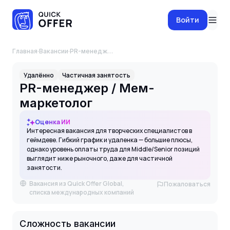
Войти
Главная
·
Вакансии
·
PR-менеджер / Мем-маркетолог
Удалённо
Частичная занятость
PR-менеджер / Мем-
маркетолог
Оценка ИИ
Интересная вакансия для творческих специалистов в
геймдеве. Гибкий график и удаленка — большие плюсы,
однако уровень оплаты труда для Middle/Senior позиций
выглядит ниже рыночного, даже для частичной
занятости.
Вакансия из Quick Offer Global,
Пожаловаться
списка международных компаний
Сложность вакансии