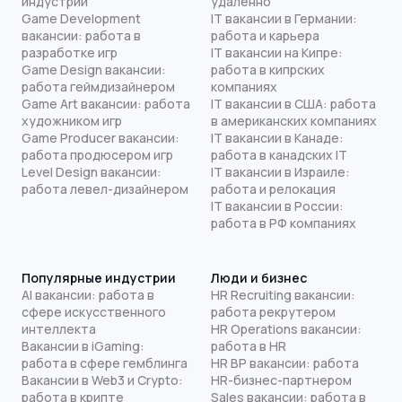
индустрии
удаленно
Game Development
IT вакансии в Германии:
вакансии: работа в
работа и карьера
разработке игр
IT вакансии на Кипре:
Game Design вакансии:
работа в кипрских
работа геймдизайнером
компаниях
Game Art вакансии: работа
IT вакансии в США: работа
художником игр
в американских компаниях
Game Producer вакансии:
IT вакансии в Канаде:
работа продюсером игр
работа в канадских IT
Level Design вакансии:
IT вакансии в Израиле:
работа левел-дизайнером
работа и релокация
IT вакансии в России:
работа в РФ компаниях
Популярные индустрии
Люди и бизнес
AI вакансии: работа в
HR Recruiting вакансии:
сфере искусственного
работа рекрутером
интеллекта
HR Operations вакансии:
Вакансии в iGaming:
работа в HR
работа в сфере гемблинга
HR BP вакансии: работа
Вакансии в Web3 и Crypto:
HR-бизнес-партнером
работа в крипте
Sales вакансии: работа в