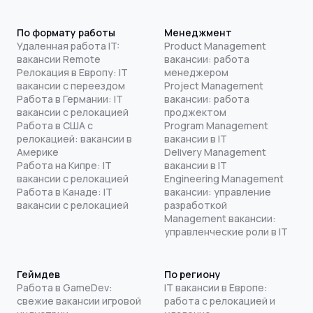
По формату работы
Менеджмент
Удаленная работа IT:
Product Management
вакансии Remote
вакансии: работа
Релокация в Европу: IT
менеджером
вакансии с переездом
Project Management
Работа в Германии: IT
вакансии: работа
вакансии с релокацией
проджектом
Работа в США с
Program Management
релокацией: вакансии в
вакансии в IT
Америке
Delivery Management
Работа на Кипре: IT
вакансии в IT
вакансии с релокацией
Engineering Management
Работа в Канаде: IT
вакансии: управление
вакансии с релокацией
разработкой
Management вакансии:
управленческие роли в IT
Геймдев
По региону
Работа в GameDev:
IT вакансии в Европе:
свежие вакансии игровой
работа с релокацией и