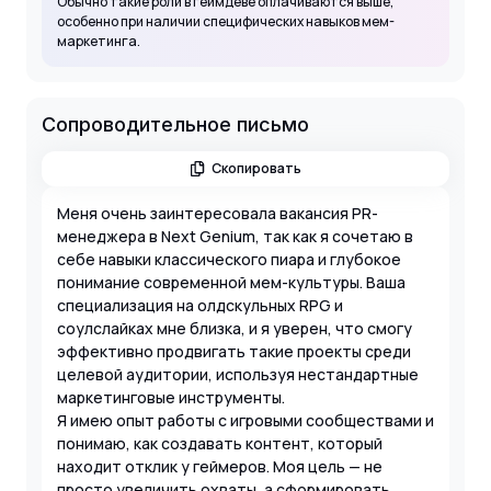
Обычно такие роли в геймдеве оплачиваются выше,
особенно при наличии специфических навыков мем-
маркетинга.
Сопроводительное письмо
Скопировать
Меня очень заинтересовала вакансия PR-
менеджера в Next Genium, так как я сочетаю в
себе навыки классического пиара и глубокое
понимание современной мем-культуры. Ваша
специализация на олдскульных RPG и
соулслайках мне близка, и я уверен, что смогу
эффективно продвигать такие проекты среди
целевой аудитории, используя нестандартные
маркетинговые инструменты.
Я имею опыт работы с игровыми сообществами и
понимаю, как создавать контент, который
находит отклик у геймеров. Моя цель — не
просто увеличить охваты, а сформировать