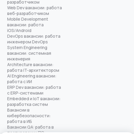
разработчиком
Web Dev вакансии: работа
веб-разработчиком
Mobile Development
вакансии: работа
iOS/Android
DevOps вакансии: работа
инженером DevOps
System Engineering
вакансии: системная
инженерия
Architecture вакансии:
работа IT-архитектором
AI Engineering вакансии:
работа с ИИ
ERP Dev вакансии: работа
с ERP-системами
Embedded и IoT вакансии:
разработка систем
Вакансии в
кибербезопасности:
работа в ИБ
Вакансии QA: работа в
тестировании ПО