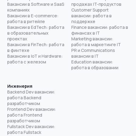
Вакансии в Software и SaaS
продажах IT-продуктов
компаниях
Customer Support
Вакансии в E-commerce:
вакансии: работа в
работа в ритейле
поддержке
Вакансии в EdTech: работа
Finance вакансии: работа в
в образовательных
финансах в IT
проектах
Marketing вакансии:
Вакансии в FinTech: работа
работа в маркетинге IT
в финтехе
PR и Communications
Вакансии в IoT и Hardware:
вакансии в IT
работа с железом
Education вакансии:
работа в образовании
Инженерия
Backend Dev вакансии:
работа Backend
разработчиком
Frontend Dev вакансии:
работа Frontend
разработчиком
Fullstack Dev вакансии:
работа Fullstack