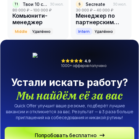
Твои 10 соток
30 июл.
Secreate
30 июл.
Т1
S
80 000 ₽ – 100 000 ₽
30 000 ₽ – 40 000 ₽
Комьюнити-
Менеджер по
менеджер
партнерским
программам
Middle
Удалённо
Intern
Удалённо
(стажер)
4.9
1000
+ офферов получено
Устали искать работу?
Мы найдём её за вас
Quick Offer улучшит ваше резюме, подберёт лучшие
вакансии и откликнется за вас. Результат — в 3 раза больше
приглашений на собеседования и никакой рутины!
Попробовать бесплатно