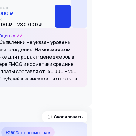
ана
000 ₽
к
000 ₽ – 280 000 ₽
Оценка ИИ
объявлении не указан уровень
знаграждения. На московском
нке для продакт-менеджеров в
ере FMCG и косметики средние
рплаты составляют 150 000 – 250
 рублей в зависимости от опыта.
Скопировать
+250% к просмотрам