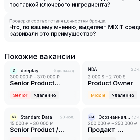
поставкой ключевого ингредиента?
Проверка соответствия ценностям бренда.
Что, по вашему мнению, выделяет MIXIT среди
развивали это преимущество?
Похожие вакансии
NDA
2 дн
deeplay
6 дн. назад
D
300 000 ₽ – 370 000 ₽
2 000 $ – 2 700 $
Senior Product
Product Owner
Manager
Senior
Удалённо
Middle
Удалённо
Standard Data
20 июл.
Осознанная меркантильность
3 дн
SD
ОМ
15 000 ₽ – 30 000 ₽
200 000 ₽ – 250 000 ₽
Senior Product /
Продакт-
Project Manager
менеджер(B2C)