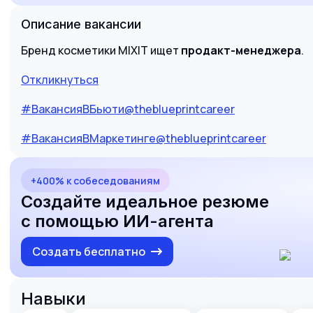
Описание вакансии
Бренд косметики MIXIT ищет
продакт-менеджера
.
Откликнуться
#ВакансияВБьюти@theblueprintcareer
#ВакансияВМаркетинге@theblueprintcareer
+400% к собеседованиям
Создайте идеальное резюме
с помощью ИИ-агента
Создать бесплатно
Навыки