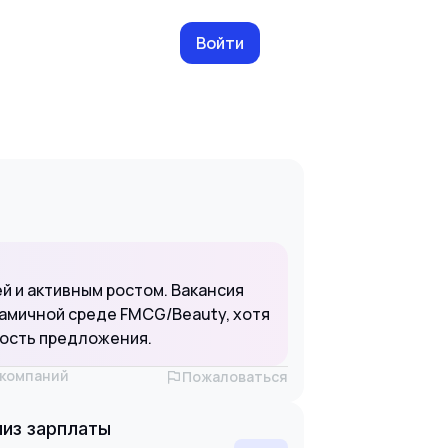
Войти
й и активным ростом. Вакансия
намичной среде FMCG/Beauty, хотя
ность предложения.
х компаний
Пожаловаться
из зарплаты