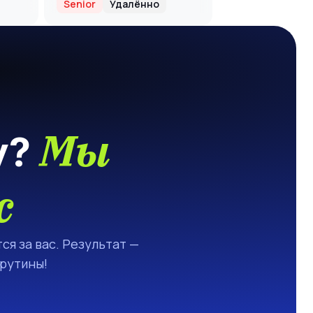
Senior
Удалённо
Мы
у?
с
ся за вас. Результат —
 рутины!