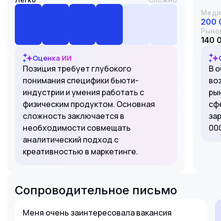
Меди
200 
Рыно
140 
Оценка ИИ
Позиция требует глубокого
В 
понимания специфики бьюти-
во
индустрии и умения работать с
ры
физическим продуктом. Основная
сф
сложность заключается в
за
необходимости совмещать
000
аналитический подход с
креативностью в маркетинге.
Сопроводительное письмо
Меня очень заинтересовала вакансия