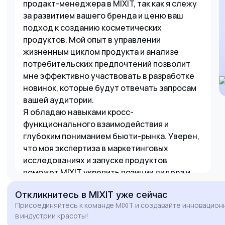
продакт-менеджера в MIXIT, так как я слежу
за развитием вашего бренда и ценю ваш
подход к созданию косметических
продуктов. Мой опыт в управлении
жизненным циклом продукта и анализе
потребительских предпочтений позволит
мне эффективно участвовать в разработке
новинок, которые будут отвечать запросам
вашей аудитории.
Я обладаю навыками кросс-
функционального взаимодействия и
глубоким пониманием бьюти-рынка. Уверен,
что моя экспертиза в маркетинговых
исследованиях и запуске продуктов
поможет MIXIT укрепить позиции лидера и
расширить ассортиментную линейку
Откликнитесь
в MIXIT
уже сейчас
востребованными решениями.
Присоединяйтесь к команде MIXIT и создавайте инновацион
в индустрии красоты!