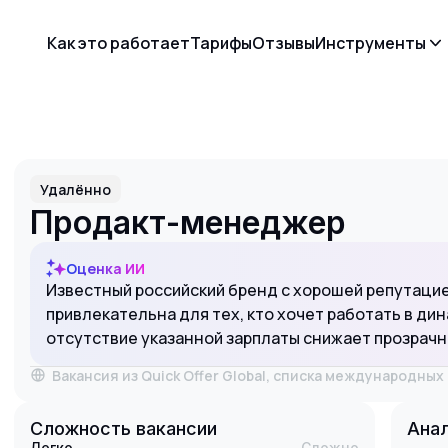
Как это работает
Тарифы
Отзывы
Инструменты
Удалённо
Продакт-менеджер
Оценка ИИ
Известный российский бренд с хорошей репутацие
привлекательна для тех, кто хочет работать в ди
отсутствие указанной зарплаты снижает прозрач
Вакансия из Quick Offer Global, списка международны
Сложность вакансии
Анал
Легко
Сложно