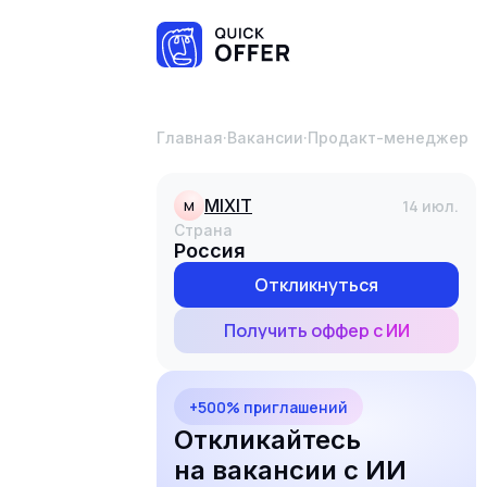
Главная
·
Вакансии
·
Продакт-менеджер
MIXIT
14 июл.
M
Страна
Россия
Откликнуться
Получить оффер с ИИ
+500% приглашений
Откликайтесь
на вакансии с ИИ