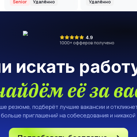
Senior
Удалённо
Удалённо
(Автор и
преподаватель
курса GenAI)
4.9
1000
+ офферов получено
ли искать работ
найдём её за ва
аше резюме, подберёт лучшие вакансии и откликнет
а больше приглашений на собеседования и никакой