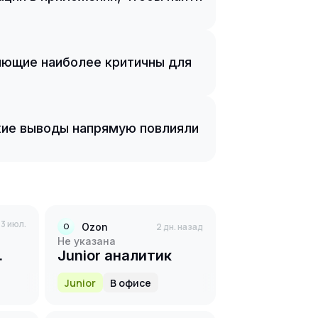
ляющие наиболее критичны для
ские выводы напрямую повлияли
13 июл.
Ozon
2 дн. назад
O
Не указана
Junior аналитик
Junior
В офисе