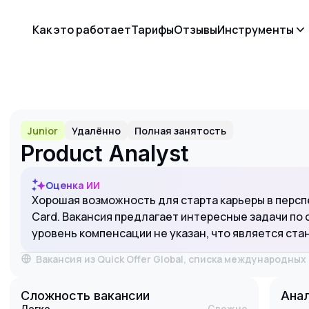
Как это работает
Тарифы
Отзывы
Инструменты
Junior
Удалённо
Полная занятость
Product Analyst
Оценка ИИ
Хорошая возможность для старта карьеры в персп
Card. Вакансия предлагает интересные задачи по 
уровень компенсации не указан, что является ста
Вакансия из Quick Offer Global, списка международны
Сложность вакансии
Анал
Легко
Сложно