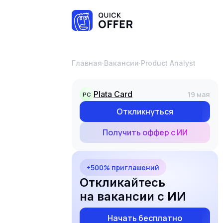
Главная
·
Вакансии
·
Product Analyst
Plata Card
19 мая
PC
Откликнуться
Получить оффер с ИИ
+500% приглашений
Откликайтесь
на вакансии с ИИ
Начать бесплатно