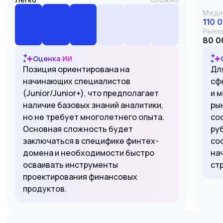
Меди
110 
Рыно
80 0
Оценка ИИ
Позиция ориентирована на
Для
начинающих специалистов
сф
(Junior/Junior+), что предполагает
и 
наличие базовых знаний аналитики,
ры
но не требует многолетнего опыта.
сос
Основная сложность будет
ру
заключаться в специфике финтех-
со
домена и необходимости быстро
на
осваивать инструменты
ст
проектирования финансовых
продуктов.