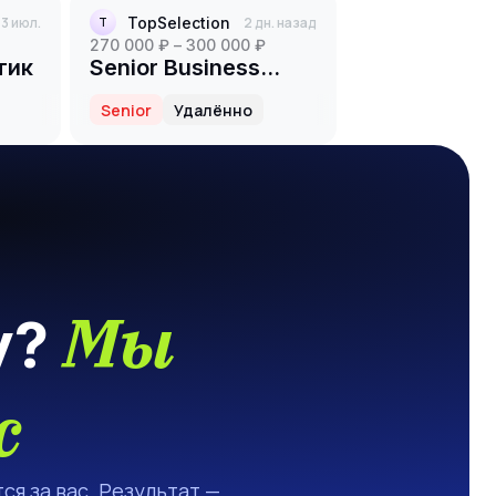
13 июл.
TopSelection
2 дн. назад
T
270 000 ₽ – 300 000 ₽
тик
Senior Business
Analyst
Senior
Удалённо
(Logistics/Warehouse)
Мы
у?
с
ся за вас. Результат —