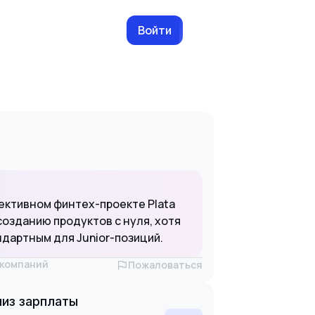
Войти
ективном финтех-проекте Plata
созданию продуктов с нуля, хотя
ндартным для Junior-позиций.
х компаний
Пожаловаться
из зарплаты