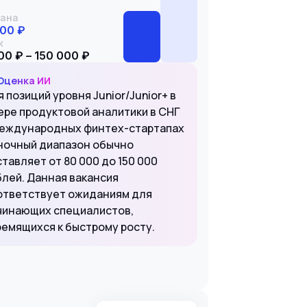
ана
000 ₽
к
00 ₽ – 150 000 ₽
Оценка ИИ
 позиций уровня Junior/Junior+ в
ере продуктовой аналитики в СНГ
международных финтех-стартапах
ночный диапазон обычно
тавляет от 80 000 до 150 000
блей. Данная вакансия
ответствует ожиданиям для
чинающих специалистов,
ремящихся к быстрому росту.