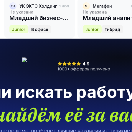
УК ЭКТО Холдинг
9 июл.
Мегафон
УЭ
М
Не указана
Не указана
Младший бизнес-
Младший анали
аналитик
Junior
В офисе
Junior
Гибрид
4.9
1000
+ офферов получено
ли искать работ
найдём её за ва
аше резюме, подберёт лучшие вакансии и откликнет