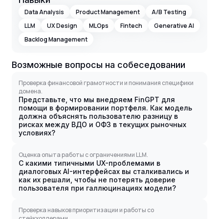
Data Analysis
Product Management
A/B Testing
LLM
UX Design
MLOps
Fintech
Generative AI
Backlog Management
Возможные вопросы на собеседовании
Проверка финансовой грамотности и понимания специфики
домена.
Представьте, что мы внедряем FinGPT для
помощи в формировании портфеля. Как модель
должна объяснять пользователю разницу в
рисках между ВДО и ОФЗ в текущих рыночных
условиях?
Оценка опыта работы с ограничениями LLM.
С какими типичными UX-проблемами в
диалоговых AI-интерфейсах вы сталкивались и
как их решали, чтобы не потерять доверие
пользователя при галлюцинациях модели?
Проверка навыков приоритизации и работы со
стейкхолдерами.