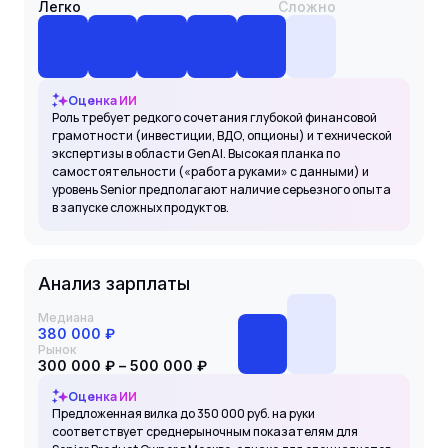
Легко
Сложно
Оценка ИИ
Роль требует редкого сочетания глубокой финансовой
грамотности (инвестиции, ВДО, опционы) и технической
экспертизы в области GenAI. Высокая планка по
самостоятельности («работа руками» с данными) и
уровень Senior предполагают наличие серьезного опыта
в запуске сложных продуктов.
Анализ зарплаты
Медиана
380 000 ₽
Рынок
300 000 ₽ – 500 000 ₽
Оценка ИИ
Предложенная вилка до 350 000 руб. на руки
соответствует среднерыночным показателям для