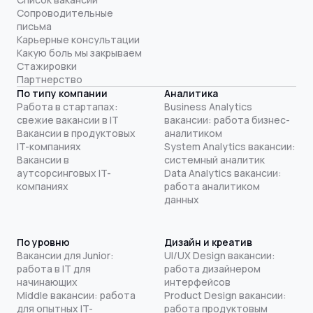
Сопроводительные
письма
Карьерные консультации
Какую боль мы закрываем
Стажировки
Партнерство
По типу компании
Аналитика
Работа в стартапах:
Business Analytics
свежие вакансии в IT
вакансии: работа бизнес-
Вакансии в продуктовых
аналитиком
IT-компаниях
System Analytics вакансии:
Вакансии в
системный аналитик
аутсорсинговых IT-
Data Analytics вакансии:
компаниях
работа аналитиком
данных
По уровню
Дизайн и креатив
Вакансии для Junior:
UI/UX Design вакансии:
работа в IT для
работа дизайнером
начинающих
интерфейсов
Middle вакансии: работа
Product Design вакансии:
для опытных IT-
работа продуктовым