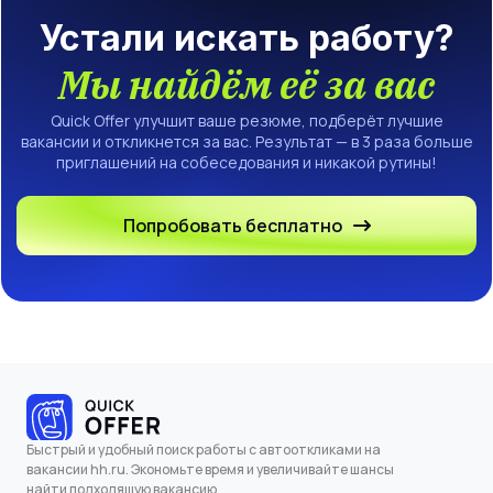
Устали искать работу?
Мы найдём её за вас
Quick Offer улучшит ваше резюме, подберёт лучшие
вакансии и откликнется за вас. Результат — в 3 раза больше
приглашений на собеседования и никакой рутины!
Попробовать бесплатно
Быстрый и удобный поиск работы с автооткликами на
вакансии hh.ru. Экономьте время и увеличивайте шансы
найти подходящую вакансию.