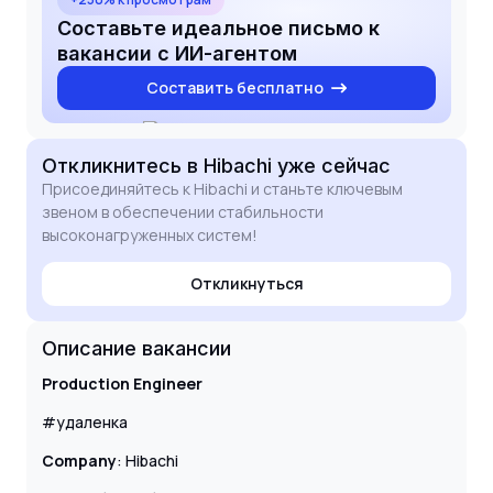
to contribute to your team's success.
Составьте идеальное письмо к
вакансии с ИИ-агентом
Составить бесплатно
Откликнитесь
в Hibachi
уже сейчас
Присоединяйтесь к Hibachi и станьте ключевым
звеном в обеспечении стабильности
высоконагруженных систем!
Откликнуться
Описание вакансии
Production Engineer
#удаленка
Company
: Hibachi