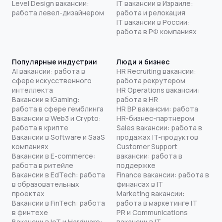
Level Design вакансии:
IT вакансии в Израиле:
работа левел-дизайнером
работа и релокация
IT вакансии в России:
работа в РФ компаниях
Популярные индустрии
Люди и бизнес
AI вакансии: работа в
HR Recruiting вакансии:
сфере искусственного
работа рекрутером
интеллекта
HR Operations вакансии:
Вакансии в iGaming:
работа в HR
работа в сфере гемблинга
HR BP вакансии: работа
Вакансии в Web3 и Crypto:
HR-бизнес-партнером
работа в крипте
Sales вакансии: работа в
Вакансии в Software и SaaS
продажах IT-продуктов
компаниях
Customer Support
Вакансии в E-commerce:
вакансии: работа в
работа в ритейле
поддержке
Вакансии в EdTech: работа
Finance вакансии: работа в
в образовательных
финансах в IT
проектах
Marketing вакансии:
Вакансии в FinTech: работа
работа в маркетинге IT
в финтехе
PR и Communications
Вакансии в IoT и Hardware:
вакансии в IT