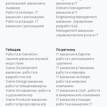
релокацией: вакансии в
вакансии в IT
Америке
Delivery Management
Работа на Кипре: IT
вакансии в IT
вакансии с релокацией
Engineering Management
Работа в Канаде: IT
вакансии: управление
вакансии с релокацией
разработкой
Management вакансии:
управленческие роли в IT
Геймдев
По региону
Работа в GameDev:
IT вакансии в Европе:
свежие вакансии игровой
работа с релокацией и
индустрии
удаленно
Game Development
IT вакансии в Германии:
вакансии: работа в
работа и карьера
разработке игр
IT вакансии на Кипре:
Game Design вакансии:
работа в кипрских
работа геймдизайнером
компаниях
Game Art вакансии: работа
IT вакансии в США: работа
художником игр
в американских компаниях
Game Producer вакансии:
IT вакансии в Канаде:
работа продюсером игр
работа в канадских IT