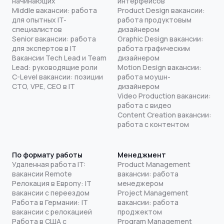
начинающих
интерфейсов
Middle вакансии: работа
Product Design вакансии:
для опытных IT-
работа продуктовым
специалистов
дизайнером
Senior вакансии: работа
Graphic Design вакансии:
для экспертов в IT
работа графическим
Вакансии Tech Lead и Team
дизайнером
Lead: руководящие роли
Motion Design вакансии:
C-Level вакансии: позиции
работа моушн-
CTO, VPE, CEO в IT
дизайнером
Video Production вакансии:
работа с видео
Content Creation вакансии:
работа с контентом
По формату работы
Менеджмент
Удаленная работа IT:
Product Management
вакансии Remote
вакансии: работа
Релокация в Европу: IT
менеджером
вакансии с переездом
Project Management
Работа в Германии: IT
вакансии: работа
вакансии с релокацией
проджектом
Работа в США с
Program Management