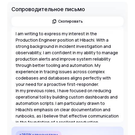
Сопроводительное письмо
Скопировать
I am writing to express my interest in the
Production Engineer position at Hibachi. With a
strong background in incident investigation and
observability, I am confident in my ability to manage
production alerts and improve system reliability
through better tooling and automation. My
experience in tracing issues across complex
codebases and databases aligns perfectly with
your need for a proactive first-responder.
In my previous roles, I have focused on reducing
operational toil by building custom dashboards and
automation scripts. I am particularly drawn to
Hibachi's emphasis on clear documentation and
runbooks, as I believe that effective communication
is the foundation of a resilient production
environment. I am comfortable with on-call
responsibilities and look forward to the opportunity
+250% к просмотрам