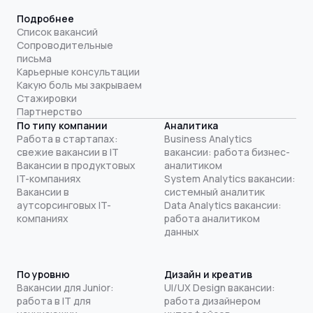
Подробнее
Список вакансий
Сопроводительные
письма
Карьерные консультации
Какую боль мы закрываем
Стажировки
Партнерство
По типу компании
Аналитика
Работа в стартапах:
Business Analytics
свежие вакансии в IT
вакансии: работа бизнес-
Вакансии в продуктовых
аналитиком
IT-компаниях
System Analytics вакансии:
Вакансии в
системный аналитик
аутсорсинговых IT-
Data Analytics вакансии:
компаниях
работа аналитиком
данных
По уровню
Дизайн и креатив
Вакансии для Junior:
UI/UX Design вакансии:
работа в IT для
работа дизайнером