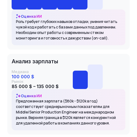
Оценка ИИ
Роль требует глубоких навыков отладки, умения читать
чужой код и работать с базами данных под давлением.
Необходим опыт работы с современным стеком
мониторинга и готовность к дежурствам (on-call).
Анализ зарплаты
Медиана
100 000 $
Рынок
85 000 $ – 135 000 $
Оценка ИИ
Предложенная зарплата ($80k - $120k в год)
соответствует среднерыночным показателям для
Middle/Senior Production Engineer на международном
рынке. Верхняя граница в $120k является конкурентной
для удаленной работы в компаниях данного уровня.