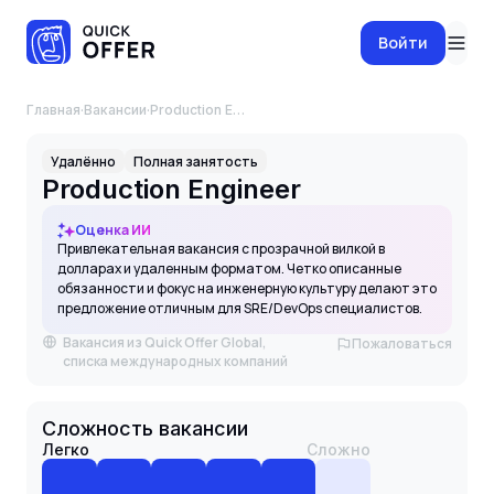
Войти
Главная
·
Вакансии
·
Production Engineer
Удалённо
Полная занятость
Production Engineer
Оценка ИИ
Привлекательная вакансия с прозрачной вилкой в
долларах и удаленным форматом. Четко описанные
обязанности и фокус на инженерную культуру делают это
предложение отличным для SRE/DevOps специалистов.
Вакансия из Quick Offer Global,
Пожаловаться
списка международных компаний
Сложность вакансии
Легко
Сложно