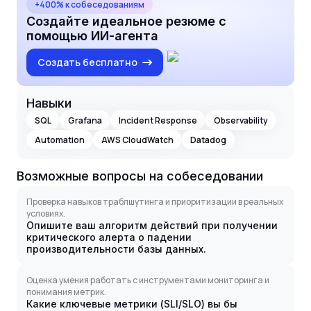
+400% к собеседованиям
Создайте идеальное резюме с
помощью ИИ-агента
Создать бесплатно
Навыки
SQL
Grafana
Incident Response
Observability
Automation
AWS CloudWatch
Datadog
Возможные вопросы на собеседовании
Проверка навыков траблшутинга и приоритизации в реальных
условиях.
Опишите ваш алгоритм действий при получении
критического алерта о падении
производительности базы данных.
Оценка умения работать с инструментами мониторинга и
понимания метрик.
Какие ключевые метрики (SLI/SLO) вы бы