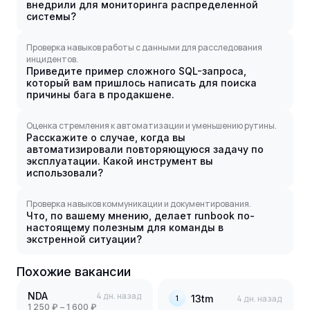
внедрили для мониторинга распределенной
системы?
Проверка навыков работы с данными для расследования
инцидентов.
Приведите пример сложного SQL-запроса,
который вам пришлось написать для поиска
причины бага в продакшене.
Оценка стремления к автоматизации и уменьшению рутины.
Расскажите о случае, когда вы
автоматизировали повторяющуюся задачу по
эксплуатации. Какой инструмент вы
использовали?
Проверка навыков коммуникации и документирования.
Что, по вашему мнению, делает runbook по-
настоящему полезным для команды в
экстренной ситуации?
Похожие вакансии
NDA
4 дн. назад
13tm
4 дн. назад
1
1 250 ₽ – 1 600 ₽