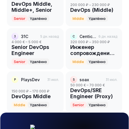
DevOps Middle,
200 000 ₽ – 230 000 ₽
Middle+, Senior
DevOps (Middle)
Senior
Удалённо
Middle
Удалённо
31С
5 дн. назад
Centicore
6 дн. назад
3
C
4 000 € – 5 000 €
320 000 ₽ – 350 000 ₽
Senior DevOps
Инженер
Engineer
сопровождения
Big Data Platform
Senior
Удалённо
Middle
Удалённо
(Middle+)
PlaysDev
31 июл.
soax
31 июл.
P
S
50 000 € – 70 000 €
DevOps/SRE
150 000 ₽ – 170 000 ₽
DevOps Middle
Engineer (Proxy)
Middle
Удалённо
Senior
Удалённо