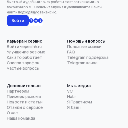
Быстрый и удобный поиск работы с автооткликами на
вакансии hh.ru. Экономьте время и увеличивайте шансы
найти подходящую вакансию.
Войти
Карьера и сервис
Помощь и вопросы
Войти через hh.ru
Полезные ссылки
Улучшение резюме
FAQ
Как это работает
Telegram поддержка
Список тарифов
Telegram канал
Частые вопросы
Дополнительно
Мы в медиа
Партнерам
VC
Примеры резюме
Habr
Новости и статьи
Я.Практикум
Отзывы о сервисе
Я.Дзен
О нас
Наша команда