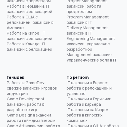
вакансии с переездом
Project Management
Работа в Германии: IT
вакансии: работа
вакансии с релокацией
проджектом
Работа в США с
Program Management
релокацией: вакансии в
вакансии в IT
Америке
Delivery Management
Работа на Кипре: IT
вакансии в IT
вакансии с релокацией
Engineering Management
Работа в Канаде: IT
вакансии: управление
вакансии с релокацией
разработкой
Management вакансии:
управленческие роли в IT
Геймдев
По региону
Работа в GameDev:
IT вакансии в Европе:
свежие вакансии игровой
работа с релокацией и
индустрии
удаленно
Game Development
IT вакансии в Германии:
вакансии: работа в
работа и карьера
разработке игр
IT вакансии на Кипре:
Game Design вакансии:
работа в кипрских
работа геймдизайнером
компаниях
Game Art вакансии: работа
IT вакансии в США: работа