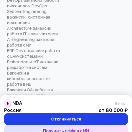
DevOps вакансии: работа
инженером DevOps
System Engineering
вакансии: системная
инженерия
Architecture вакансии:
работа IT-архитектором
AI Engineering вакансии:
работа с ИИ
ERP Dev вакансии: работа
с ERP-системами
Embedded и IoT вакансии:
разработка систем
Вакансии в
кибербезопасности:
работа в ИБ
Вакансии QA: работа в
тестировании ПО
Все права защищены
NDA
8 июл.
N
© quick-offer.ru 2024–2026
Россия
от 80 000 ₽
Использование cookie
Оферта на оказание услуг
Откликнуться
Политика конфиденциальности
Обработка персональных данных
Получить оффер с ИИ