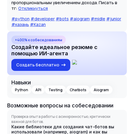
пропорциональным увеличением дохода. Писать в
тг:
Откликнуться
#python
#developer
#bots
#aiogram
#midle
#junior
#казань
#Kazan
+400% к собеседованиям
Создайте идеальное резюме с
помощью ИИ-агента
Создать бесплатно
Навыки
Python
API
Testing
Chatbots
Aiogram
Возможные вопросы на собеседовании
Проверка опыта работы с асинхронностью, критически
важной для ботов.
Какие библиотеки для создания чат-ботов вы
использовали (например, aiogram) и как вы