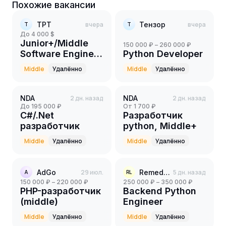
Похожие вакансии
ТРТ
вчера
Тензор
вчера
Т
Т
до 4 000 $
Junior+/Middle
150 000 ₽ – 260 000 ₽
Software Engineer
Python Developer
(Python)
Middle
Удалённо
Middle
Удалённо
NDA
2 дн. назад
NDA
2 дн. назад
до 195 000 ₽
от 1 700 ₽
C#/.Net
Разработчик
разработчик
python, Middle+
Middle
Удалённо
Middle
Удалённо
AdGo
29 июл.
Remedy Logic
5 дн. назад
A
RL
150 000 ₽ – 220 000 ₽
250 000 ₽ – 350 000 ₽
PHP-разработчик
Backend Python
(middle)
Engineer
Middle
Удалённо
Middle
Удалённо