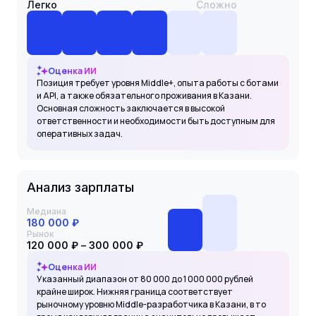
Легко
Сложно
Оценка ИИ
Позиция требует уровня Middle+, опыта работы с ботами
и API, а также обязательного проживания в Казани.
Основная сложность заключается в высокой
ответственности и необходимости быть доступным для
оперативных задач.
Анализ зарплаты
Медиана
180 000 ₽
Рынок
120 000 ₽ – 300 000 ₽
Оценка ИИ
Указанный диапазон от 80 000 до 1 000 000 рублей
крайне широк. Нижняя граница соответствует
рыночному уровню Middle-разработчика в Казани, в то