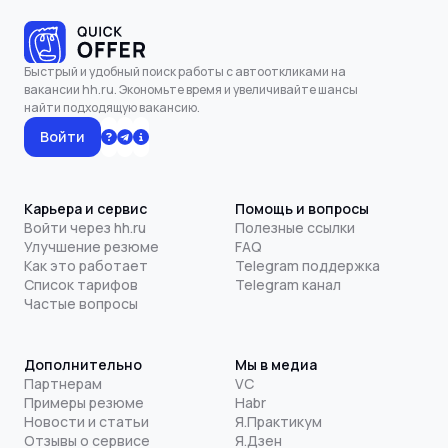
Быстрый и удобный поиск работы с автооткликами на
вакансии hh.ru. Экономьте время и увеличивайте шансы
найти подходящую вакансию.
Войти
Карьера и сервис
Помощь и вопросы
Войти через hh.ru
Полезные ссылки
Улучшение резюме
FAQ
Как это работает
Telegram поддержка
Список тарифов
Telegram канал
Частые вопросы
Дополнительно
Мы в медиа
Партнерам
VC
Примеры резюме
Habr
Новости и статьи
Я.Практикум
Отзывы о сервисе
Я.Дзен