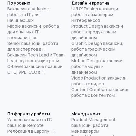
По уровню
Дизайн и креатив
Вакансии для Junior:
UI/UX Design вакансии:
работа в IT для
работа дизайнером
начинающих
интерфейсов
Middle вакансии: работа
Product Design вакансии:
для опытных IT-
работа продуктовым
специалистов
дизайнером
Senior вакансии: работа
Graphic Design вакансии:
для экспертов в IT
работа графическим
Вакансии Tech Lead и Team
дизайнером
Lead: руководящие роли
Motion Design вакансии:
C-Level вакансии: позиции
работа моушн-
CTO, VPE, CEO в IT
дизайнером
Video Production вакансии:
работа с видео
Content Creation вакансии:
работа с контентом
По формату работы
Менеджмент
Удаленная работа IT:
Product Management
вакансии Remote
вакансии: работа
Релокация в Европу: IT
менеджером