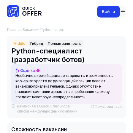
Войти
Главная
·
Вакансии
·
Python-специалист (разработчик ботов)
Middle
Гибрид
Полная занятость
Python-специалист
(разработчик ботов)
Оценка ИИ
Необычно широкий диапазон зарплаты и возможность
карьерного роста до руководящей позиции делают
вакансию привлекательной. Однако отсутствие
названия компании и размытые требования к доходу
создают некоторую неопределенность.
Вакансия из Quick Offer Global,
Пожаловаться
списка международных компаний
Сложность вакансии