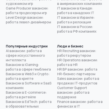
художником игр
в американских компаниях
Game Producer вакансии:
IT вакансии в Канаде:
работа продюсером игр
работа в канадских IT
Level Design вакансии:
IT вакансии в Израиле:
работа левел-дизайнером
работа и релокация
IT вакансии в России:
работа в РФ компаниях
Популярные индустрии
Люди и бизнес
AI вакансии: работа в
HR Recruiting вакансии:
сфере искусственного
работа рекрутером
интеллекта
HR Operations вакансии:
Вакансии в iGaming:
работа в HR
работа в сфере гемблинга
HR BP вакансии: работа
Вакансии в Web3 и Crypto:
HR-бизнес-партнером
работа в крипте
Sales вакансии: работа в
Вакансии в Software и SaaS
продажах IT-продуктов
компаниях
Customer Support
Вакансии в E-commerce:
вакансии: работа в
работа в ритейле
поддержке
Вакансии в EdTech: работа
Finance вакансии: работа в
в образовательных
финансах в IT