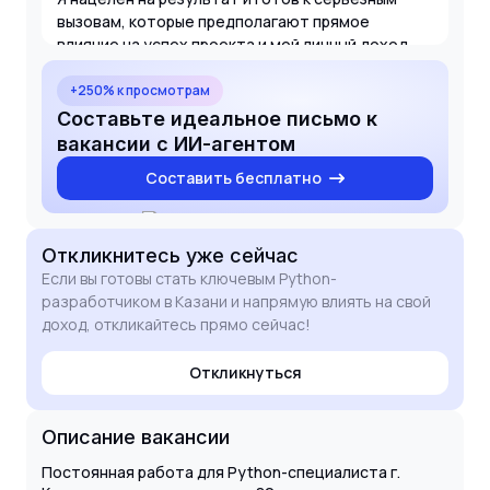
вызовам, которые предполагают прямое
влияние на успех проекта и мой личный доход.
Мой опыт на уровне Middle позволяет мне не
только писать чистый код, но и проводить
+250% к просмотрам
глубокую отладку и тестирование ПО. Буду рад
Составьте идеальное письмо к
обсудить, как мои навыки помогут в развитии
вакансии с ИИ-агентом
ваших проектов и достижении поставленных
Составить бесплатно
целей.
Откликнитесь
уже сейчас
Если вы готовы стать ключевым Python-
разработчиком в Казани и напрямую влиять на свой
доход, откликайтесь прямо сейчас!
Откликнуться
Описание вакансии
Постоянная работа для Python-специалиста г.