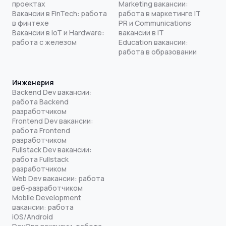
проектах
Marketing вакансии:
Вакансии в FinTech: работа
работа в маркетинге IT
в финтехе
PR и Communications
Вакансии в IoT и Hardware:
вакансии в IT
работа с железом
Education вакансии:
работа в образовании
Инженерия
Backend Dev вакансии:
работа Backend
разработчиком
Frontend Dev вакансии:
работа Frontend
разработчиком
Fullstack Dev вакансии:
работа Fullstack
разработчиком
Web Dev вакансии: работа
веб-разработчиком
Mobile Development
вакансии: работа
iOS/Android