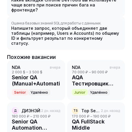
чаще всего при поиске причин бага на
фронтенде?
Оценка базовых знаний SQL для работы с данными.
Напишите запрос, который объединяет две
таблицы (например, Users и Accounts) по общему
ID и фильтрует результат по конкретному
статусу.
Похожие вакансии
NDA
вчера
NDA
вчера
2 000 $ – 3 500 $
70 000 ₽ – 90 000 ₽
Senior QA
AQA
(Manual+Automation)
Тестировщик
(Java)
Senior
Удалённо
Junior
Удалённо
ДИЭНЭЙ
2 дн. назад
Top Selection
2 дн. назад
Д
TS
180 000 ₽ – 210 000 ₽
170 000 ₽ – 190 000 ₽
Senior QA
QA FullStack
Automation
Middle