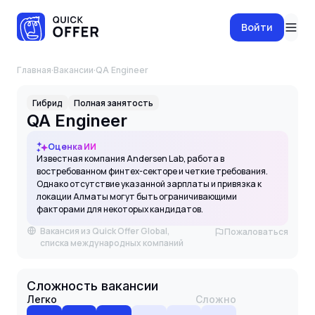
Войти
Главная
·
Вакансии
·
QA Engineer
Гибрид
Полная занятость
QA Engineer
Оценка ИИ
Известная компания Andersen Lab, работа в
востребованном финтех-секторе и четкие требования.
Однако отсутствие указанной зарплаты и привязка к
локации Алматы могут быть ограничивающими
факторами для некоторых кандидатов.
Вакансия из Quick Offer Global,
Пожаловаться
списка международных компаний
Сложность вакансии
Легко
Сложно