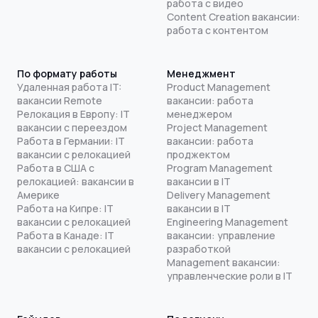
работа с видео
Content Creation вакансии:
работа с контентом
По формату работы
Менеджмент
Удаленная работа IT:
Product Management
вакансии Remote
вакансии: работа
Релокация в Европу: IT
менеджером
вакансии с переездом
Project Management
Работа в Германии: IT
вакансии: работа
вакансии с релокацией
проджектом
Работа в США с
Program Management
релокацией: вакансии в
вакансии в IT
Америке
Delivery Management
Работа на Кипре: IT
вакансии в IT
вакансии с релокацией
Engineering Management
Работа в Канаде: IT
вакансии: управление
вакансии с релокацией
разработкой
Management вакансии:
управленческие роли в IT