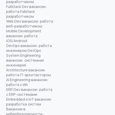
разработчиком
Fullstack Dev вакансии:
работа Fullstack
разработчиком
Web Dev вакансии: работа
веб-разработчиком
Mobile Development
вакансии: работа
iOS/Android
DevOps вакансии: работа
инженером DevOps
System Engineering
вакансии: системная
инженерия
Architecture вакансии:
работа IT-архитектором
AI Engineering вакансии:
работа с ИИ
ERP Dev вакансии: работа
с ERP-системами
Embedded и IoT вакансии:
разработка систем
Вакансии в
кибербезопасности: