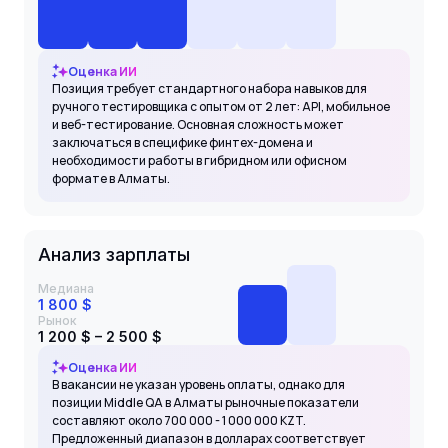
Оценка ИИ
Позиция требует стандартного набора навыков для
ручного тестировщика с опытом от 2 лет: API, мобильное
и веб-тестирование. Основная сложность может
заключаться в специфике финтех-домена и
необходимости работы в гибридном или офисном
формате в Алматы.
Анализ зарплаты
Медиана
1 800 $
Рынок
1 200 $ – 2 500 $
Оценка ИИ
В вакансии не указан уровень оплаты, однако для
позиции Middle QA в Алматы рыночные показатели
составляют около 700 000 - 1 000 000 KZT.
Предложенный диапазон в долларах соответствует