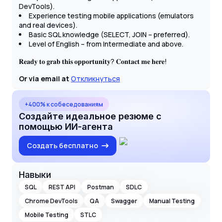
DevTools).
Experience testing mobile applications (emulators
and real devices).
Basic SQL knowledge (SELECT, JOIN – preferred).
Level of English – from Intermediate and above.
𝐑𝐞𝐚𝐝𝐲 𝐭𝐨 𝐠𝐫𝐚𝐛 𝐭𝐡𝐢𝐬 𝐨𝐩𝐩𝐨𝐫𝐭𝐮𝐧𝐢𝐭𝐲? 𝐂𝐨𝐧𝐭𝐚𝐜𝐭 𝐦𝐞 𝐡𝐞𝐫𝐞!
Or via email at
Откликнуться
+400% к собеседованиям
Создайте идеальное резюме с
помощью ИИ-агента
Создать бесплатно
Навыки
SQL
REST API
Postman
SDLC
Chrome DevTools
QA
Swagger
Manual Testing
Mobile Testing
STLC