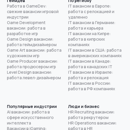
Геймдев
По региону
Работа в GameDev:
IT вакансии в Европе:
свежие вакансии игровой
работа с релокацией и
индустрии
удаленно
Game Development
IT вакансии в Германии:
вакансии: работа в
работа и карьера
разработке игр
IT вакансии на Кипре:
Game Design вакансии:
работа в кипрских
работа геймдизайнером
компаниях
Game Art вакансии: работа
IT вакансии в США: работа
художником игр
в американских компаниях
Game Producer вакансии:
IT вакансии в Канаде:
работа продюсером игр
работа в канадских IT
Level Design вакансии:
IT вакансии в Израиле:
работа левел-дизайнером
работа и релокация
IT вакансии в России:
работа в РФ компаниях
Популярные индустрии
Люди и бизнес
AI вакансии: работа в
HR Recruiting вакансии:
сфере искусственного
работа рекрутером
интеллекта
HR Operations вакансии:
Вакансии в iGaming:
работа в HR