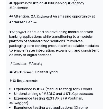
#Opportunity #ItJob #JobOpening #Vacancy
#Andersen
🔊 Attention, 𝐐𝐀 𝐄𝐧𝐠𝐢𝐧𝐞𝐞𝐫𝐬! An amazing opportunity at
Andersen Lab
☀️
𝐓𝐡𝐞 𝐩𝐫𝐨𝐣𝐞𝐜𝐭 is focused on developing mobile and web
banking applications while transitioning to a modular
platform of standardized solutions. It involves
packaging core banking products into scalable modules
to enable faster integration, expansion, and consistent
delivery of digital services.
📍 𝐋𝐨𝐜𝐚𝐭𝐢𝐨𝐧: #Almaty
💼 𝐖𝐨𝐫𝐤 𝐟𝐨𝐫𝐦𝐚𝐭: Onsite/Hybrid
👩‍💻 𝐑𝐞𝐪𝐮𝐢𝐫𝐞𝐦𝐞𝐧𝐭𝐬:
Experience in #QA (manual testing) for 2+ years.
Understanding of #SDLC and #STLC processes.
Experience testing REST APIs (#Postman,
#Swagger).
Experience testing web applications (Chrome