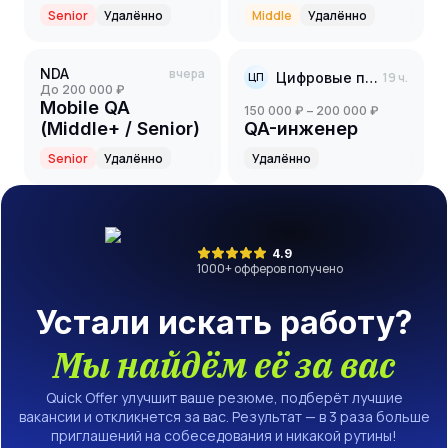
Engineer
Senior
Удалённо
Middle
Удалённо
NDA
вчера
Цифровые привычки
19 ч.
ЦП
до 200 000 ₽
Mobile QA
150 000 ₽ – 200 000 ₽
(Middle+ / Senior)
QA-инженер
Senior
Удалённо
Удалённо
4.9
1000
+ офферов получено
Устали искать работу?
Мы найдём её за вас
Quick Offer улучшит ваше резюме, подберёт лучшие
вакансии и откликнется за вас. Результат — в 3 раза больше
приглашений на собеседования и никакой рутины!