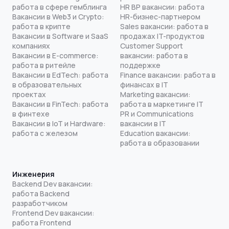
работа в сфере гемблинга
HR BP вакансии: работа
Вакансии в Web3 и Crypto:
HR-бизнес-партнером
работа в крипте
Sales вакансии: работа в
Вакансии в Software и SaaS
продажах IT-продуктов
компаниях
Customer Support
Вакансии в E-commerce:
вакансии: работа в
работа в ритейле
поддержке
Вакансии в EdTech: работа
Finance вакансии: работа в
в образовательных
финансах в IT
проектах
Marketing вакансии:
Вакансии в FinTech: работа
работа в маркетинге IT
в финтехе
PR и Communications
Вакансии в IoT и Hardware:
вакансии в IT
работа с железом
Education вакансии:
работа в образовании
Инженерия
Backend Dev вакансии:
работа Backend
разработчиком
Frontend Dev вакансии:
работа Frontend