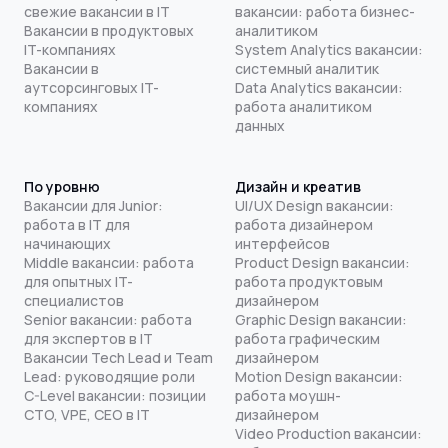
свежие вакансии в IT
вакансии: работа бизнес-
Вакансии в продуктовых
аналитиком
IT-компаниях
System Analytics вакансии:
Вакансии в
системный аналитик
аутсорсинговых IT-
Data Analytics вакансии:
компаниях
работа аналитиком
данных
По уровню
Дизайн и креатив
Вакансии для Junior:
UI/UX Design вакансии:
работа в IT для
работа дизайнером
начинающих
интерфейсов
Middle вакансии: работа
Product Design вакансии:
для опытных IT-
работа продуктовым
специалистов
дизайнером
Senior вакансии: работа
Graphic Design вакансии:
для экспертов в IT
работа графическим
Вакансии Tech Lead и Team
дизайнером
Lead: руководящие роли
Motion Design вакансии:
C-Level вакансии: позиции
работа моушн-
CTO, VPE, CEO в IT
дизайнером
Video Production вакансии: