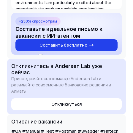
environments. I am particularly excited about the
opportunity to work on scalable core banking
products and transition them into standardized
solutions. My Intermediate level of English and
+250% к просмотрам
basic SQL knowledge further support my ability to
Составьте идеальное письмо к
collaborate effectively within your technical team
вакансии с ИИ-агентом
and handle complex data verification tasks.
Составить бесплатно
Откликнитесь
в Andersen Lab
уже
сейчас
Присоединяйтесь к команде Andersen Lab и
развивайте современные банковские решения в
Алматы!
Откликнуться
Описание вакансии
#QA #Manual #Test #Postman #Swagger #Fintech