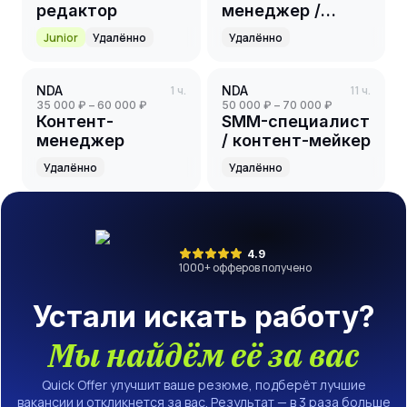
редактор
менеджер /
сценарист в
Junior
Удалённо
Удалённо
личный блог
предпринимателя
NDA
1 ч.
NDA
11 ч.
35 000 ₽ – 60 000 ₽
50 000 ₽ – 70 000 ₽
Контент-
SMM-специалист
менеджер
/ контент-мейкер
Удалённо
Удалённо
4.9
1000
+ офферов получено
Устали искать работу?
Мы найдём её за вас
Quick Offer улучшит ваше резюме, подберёт лучшие
вакансии и откликнется за вас. Результат — в 3 раза больше