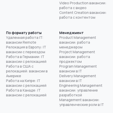
Video Production вакансии:
работа с видео
Content Creation вакансии:
работа с контентом
По формату работы
Менеджмент
Удаленная работа IT:
Product Management
вакансии Remote
вакансии: работа
Релокация в Европу: IT
менеджером
вакансии с переездом
Project Management
Работа в Германии: IT
вакансии: работа
вакансии с релокацией
проджектом
Работа в США с
Program Management
релокацией: вакансии в
вакансии в IT
Америке
Delivery Management
Работа на Кипре: IT
вакансии в IT
вакансии с релокацией
Engineering Management
Работа в Канаде: IT
вакансии: управление
вакансии с релокацией
разработкой
Management вакансии:
управленческие роли в IT