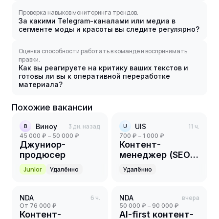
Проверка навыков мониторинга трендов.
За какими Telegram-каналами или медиа в
сегменте моды и красоты вы следите регулярно?
Оценка способности работать в команде и воспринимать
правки.
Как вы реагируете на критику ваших текстов и
готовы ли вы к оперативной переработке
материала?
Похожие вакансии
Виноу
3 дн. назад
UIS
11 ч.
В
U
45 000 ₽ – 50 000 ₽
700 ₽ – 1 000 ₽
Джуниор-
Контент-
продюсер
менеджер (SEO /
GEO / AEO)
Junior
Удалённо
Удалённо
NDA
6 ч.
NDA
вчера
от 76 000 ₽
50 000 ₽ – 90 000 ₽
Контент-
AI-first контент-