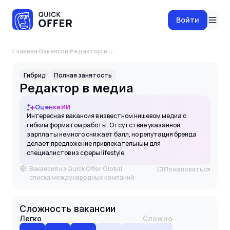
Войти
Главная
·
Вакансии
·
Редактор в медиа
Гибрид
Полная занятость
Редактор в медиа
Оценка ИИ
Интересная вакансия в известном нишевом медиа с
гибким форматом работы. Отсутствие указанной
зарплаты немного снижает балл, но репутация бренда
делает предложение привлекательным для
специалистов из сферы lifestyle.
Вакансия из Quick Offer Global,
Пожаловаться
списка международных компаний
Сложность вакансии
Легко
Сложно