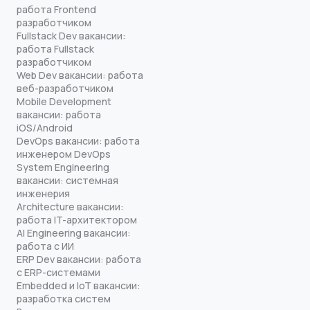
работа Frontend
разработчиком
Fullstack Dev вакансии:
работа Fullstack
разработчиком
Web Dev вакансии: работа
веб-разработчиком
Mobile Development
вакансии: работа
iOS/Android
DevOps вакансии: работа
инженером DevOps
System Engineering
вакансии: системная
инженерия
Architecture вакансии:
работа IT-архитектором
AI Engineering вакансии:
работа с ИИ
ERP Dev вакансии: работа
с ERP-системами
Embedded и IoT вакансии:
разработка систем