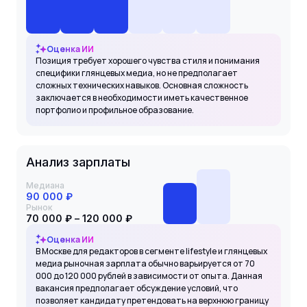
Оценка ИИ
Позиция требует хорошего чувства стиля и понимания
специфики глянцевых медиа, но не предполагает
сложных технических навыков. Основная сложность
заключается в необходимости иметь качественное
портфолио и профильное образование.
Анализ зарплаты
Медиана
90 000 ₽
Рынок
70 000 ₽ – 120 000 ₽
Оценка ИИ
В Москве для редакторов в сегменте lifestyle и глянцевых
медиа рыночная зарплата обычно варьируется от 70
000 до 120 000 рублей в зависимости от опыта. Данная
вакансия предполагает обсуждение условий, что
позволяет кандидату претендовать на верхнюю границу