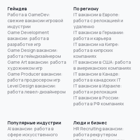
Геймдев
По региону
Работа в GameDev:
IT вакансии в Европе:
свежие вакансии игровой
работа с релокацией и
индустрии
удаленно
Game Development
IT вакансии в Германии:
вакансии: работа в
работа и карьера
разработке игр
IT вакансии на Кипре:
Game Design вакансии:
работа в кипрских
работа геймдизайнером
компаниях
Game Art вакансии: работа
IT вакансии в США: работа
художником игр
в американских компаниях
Game Producer вакансии:
IT вакансии в Канаде:
работа продюсером игр
работа в канадских IT
Level Design вакансии:
IT вакансии в Израиле:
работа левел-дизайнером
работа и релокация
IT вакансии в России:
работа в РФ компаниях
Популярные индустрии
Люди и бизнес
AI вакансии: работа в
HR Recruiting вакансии:
сфере искусственного
работа рекрутером