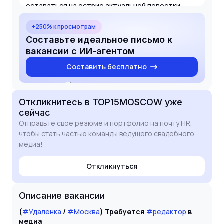
оставаться на острие актуальной повестки.
Буду рад обсудить, как мой опыт и идеи могут
быть полезны вашей редакции.
+250% к просмотрам
Составьте идеальное письмо к
вакансии с ИИ-агентом
Составить бесплатно
Откликнитесь
в TOP15MOSCOW
уже
сейчас
Отправьте свое резюме и портфолио на почту HR,
чтобы стать частью команды ведущего свадебного
медиа!
Откликнуться
Описание вакансии
(
#Удаленка
/
#Москва
) Требуется
#редактор
в
медиа