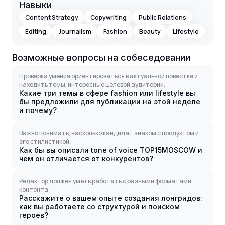
Навыки
Content Strategy
Copywriting
Public Relations
Editing
Journalism
Fashion
Beauty
Lifestyle
Возможные вопросы на собеседовании
Проверка умения ориентироваться в актуальной повестке и
находить темы, интересные целевой аудитории.
Какие три темы в сфере fashion или lifestyle вы
бы предложили для публикации на этой неделе
и почему?
Важно понимать, насколько кандидат знаком с продуктом и
его стилистикой.
Как бы вы описали tone of voice TOP15MOSCOW и
чем он отличается от конкурентов?
Редактор должен уметь работать с разными форматами
контента.
Расскажите о вашем опыте создания лонгридов:
как вы работаете со структурой и поиском
героев?