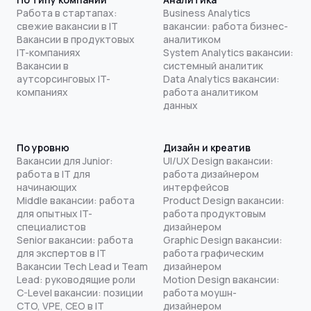
Работа в стартапах:
Business Analytics
свежие вакансии в IT
вакансии: работа бизнес-
Вакансии в продуктовых
аналитиком
IT-компаниях
System Analytics вакансии:
Вакансии в
системный аналитик
аутсорсинговых IT-
Data Analytics вакансии:
компаниях
работа аналитиком
данных
По уровню
Дизайн и креатив
Вакансии для Junior:
UI/UX Design вакансии:
работа в IT для
работа дизайнером
начинающих
интерфейсов
Middle вакансии: работа
Product Design вакансии:
для опытных IT-
работа продуктовым
специалистов
дизайнером
Senior вакансии: работа
Graphic Design вакансии:
для экспертов в IT
работа графическим
Вакансии Tech Lead и Team
дизайнером
Lead: руководящие роли
Motion Design вакансии:
C-Level вакансии: позиции
работа моушн-
CTO, VPE, CEO в IT
дизайнером