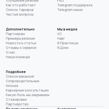
Улучшение резюме
FAQ
Как это работает
Telegram поддержка
Список тарифов
Telegram канал
Частые вопросы
Дополнительно
Мы в медиа
Партнерам
VC
Примеры резюме
Habr
Новости и статьи
Я.Практикум
Отзывы о сервисе
Я.Дзен
О нас
Наша команда
Подробнее
Список вакансий
Сопроводительные
письма
Карьерные консультации
Какую боль мы закрываем
Стажировки
Партнерство
По типу компании
Аналитика