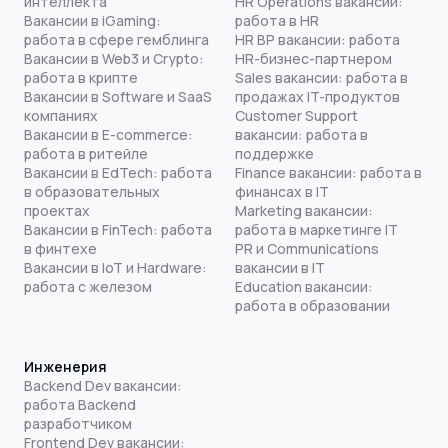
интеллекта
HR Operations вакансии:
Вакансии в iGaming:
работа в HR
работа в сфере гемблинга
HR BP вакансии: работа
Вакансии в Web3 и Crypto:
HR-бизнес-партнером
работа в крипте
Sales вакансии: работа в
Вакансии в Software и SaaS
продажах IT-продуктов
компаниях
Customer Support
Вакансии в E-commerce:
вакансии: работа в
работа в ритейле
поддержке
Вакансии в EdTech: работа
Finance вакансии: работа в
в образовательных
финансах в IT
проектах
Marketing вакансии:
Вакансии в FinTech: работа
работа в маркетинге IT
в финтехе
PR и Communications
Вакансии в IoT и Hardware:
вакансии в IT
работа с железом
Education вакансии:
работа в образовании
Инженерия
Backend Dev вакансии:
работа Backend
разработчиком
Frontend Dev вакансии: