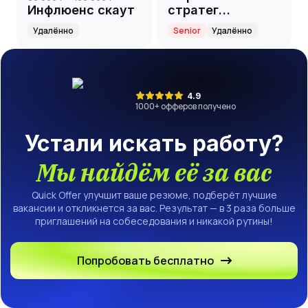
Инфлюенс скаут
стратег
партнёрского
Удалённо
Senior
Удалённо
направления
4.9
1000
+ офферов получено
Устали искать работу?
Мы найдём её за вас
Quick Offer улучшит ваше резюме, подберёт лучшие
вакансии и откликнется за вас. Результат — в 3 раза больше
приглашений на собеседования и никакой рутины!
Попробовать бесплатно