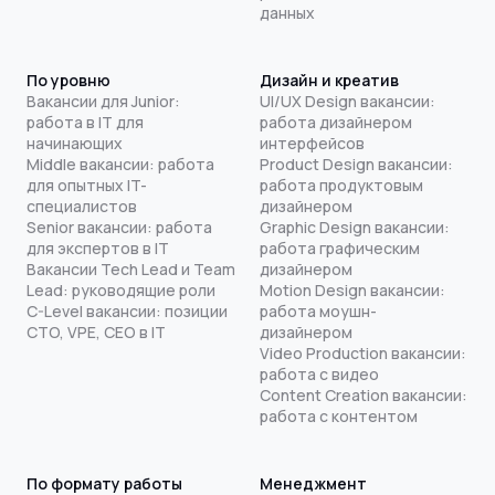
данных
По уровню
Дизайн и креатив
Вакансии для Junior:
UI/UX Design вакансии:
работа в IT для
работа дизайнером
начинающих
интерфейсов
Middle вакансии: работа
Product Design вакансии:
для опытных IT-
работа продуктовым
специалистов
дизайнером
Senior вакансии: работа
Graphic Design вакансии:
для экспертов в IT
работа графическим
Вакансии Tech Lead и Team
дизайнером
Lead: руководящие роли
Motion Design вакансии:
C-Level вакансии: позиции
работа моушн-
CTO, VPE, CEO в IT
дизайнером
Video Production вакансии:
работа с видео
Content Creation вакансии:
работа с контентом
По формату работы
Менеджмент