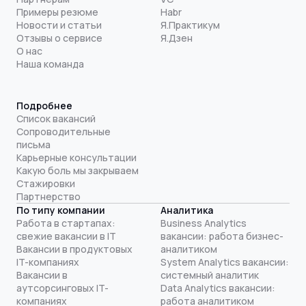
Примеры резюме
Habr
Новости и статьи
Я.Практикум
Отзывы о сервисе
Я.Дзен
О нас
Наша команда
Подробнее
Список вакансий
Сопроводительные
письма
Карьерные консультации
Какую боль мы закрываем
Стажировки
Партнерство
По типу компании
Аналитика
Работа в стартапах:
Business Analytics
свежие вакансии в IT
вакансии: работа бизнес-
Вакансии в продуктовых
аналитиком
IT-компаниях
System Analytics вакансии:
Вакансии в
системный аналитик
аутсорсинговых IT-
Data Analytics вакансии:
компаниях
работа аналитиком