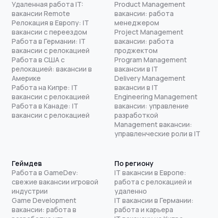
Удаленная работа IT:
Product Management
вакансии Remote
вакансии: работа
Релокация в Европу: IT
менеджером
вакансии с переездом
Project Management
Работа в Германии: IT
вакансии: работа
вакансии с релокацией
проджектом
Работа в США с
Program Management
релокацией: вакансии в
вакансии в IT
Америке
Delivery Management
Работа на Кипре: IT
вакансии в IT
вакансии с релокацией
Engineering Management
Работа в Канаде: IT
вакансии: управление
вакансии с релокацией
разработкой
Management вакансии:
управленческие роли в IT
Геймдев
По региону
Работа в GameDev:
IT вакансии в Европе:
свежие вакансии игровой
работа с релокацией и
индустрии
удаленно
Game Development
IT вакансии в Германии:
вакансии: работа в
работа и карьера