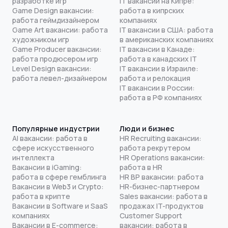
разработке игр
IT вакансии на Кипре:
Game Design вакансии:
работа в кипрских
работа геймдизайнером
компаниях
Game Art вакансии: работа
IT вакансии в США: работа
художником игр
в американских компаниях
Game Producer вакансии:
IT вакансии в Канаде:
работа продюсером игр
работа в канадских IT
Level Design вакансии:
IT вакансии в Израиле:
работа левел-дизайнером
работа и релокация
IT вакансии в России:
работа в РФ компаниях
Популярные индустрии
Люди и бизнес
AI вакансии: работа в
HR Recruiting вакансии:
сфере искусственного
работа рекрутером
интеллекта
HR Operations вакансии:
Вакансии в iGaming:
работа в HR
работа в сфере гемблинга
HR BP вакансии: работа
Вакансии в Web3 и Crypto:
HR-бизнес-партнером
работа в крипте
Sales вакансии: работа в
Вакансии в Software и SaaS
продажах IT-продуктов
компаниях
Customer Support
Вакансии в E-commerce:
вакансии: работа в