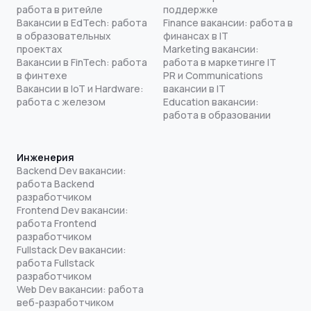
работа в ритейле
поддержке
Вакансии в EdTech: работа
Finance вакансии: работа в
в образовательных
финансах в IT
проектах
Marketing вакансии:
Вакансии в FinTech: работа
работа в маркетинге IT
в финтехе
PR и Communications
Вакансии в IoT и Hardware:
вакансии в IT
работа с железом
Education вакансии:
работа в образовании
Инженерия
Backend Dev вакансии:
работа Backend
разработчиком
Frontend Dev вакансии:
работа Frontend
разработчиком
Fullstack Dev вакансии:
работа Fullstack
разработчиком
Web Dev вакансии: работа
веб-разработчиком