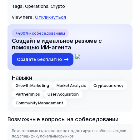
Tags: Operations, Crypto
View here:
Откликнуться
+400% к собеседованиям
Создайте идеальное резюме с
помощью ИИ-агента
Создать бесплатно
Навыки
Growth Marketing
Market Analysis
Cryptocurrency
Partnerships
User Acquisition
Community Management
Возможные вопросы на собеседовании
Важно понимать, как кандидат адаптирует глобальные цели
под специфику локальных рынков.