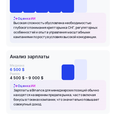
Оценка ИИ
Высокая сложность обусловлена необходимостью
глубокого понимания крипторынка СНГ, регуляторных
особенностей и опыта управления масштабными
кампаниями по росту в условиях высокой конкуренции.
Анализ зарплаты
Медиана
6 500 $
Рынок
4 500 $ – 9 000 $
Оценка ИИ
Зарплаты в Binance для менеджерских позиций обычно
находятся на верхнем пределе рынка, часто включая
бонусы в токенах компании, что значительно повышает
совокупный доход.