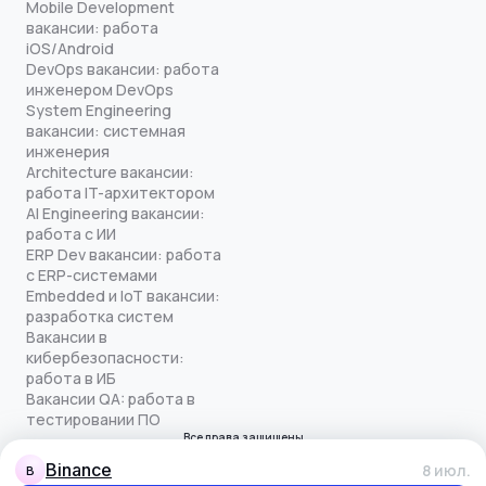
Mobile Development
вакансии: работа
iOS/Android
DevOps вакансии: работа
инженером DevOps
System Engineering
вакансии: системная
инженерия
Architecture вакансии:
работа IT-архитектором
AI Engineering вакансии:
работа с ИИ
ERP Dev вакансии: работа
с ERP-системами
Embedded и IoT вакансии:
разработка систем
Вакансии в
кибербезопасности:
работа в ИБ
Вакансии QA: работа в
тестировании ПО
Все права защищены
© quick-offer.ru 2024–2026
binance
8 июл.
B
Использование cookie