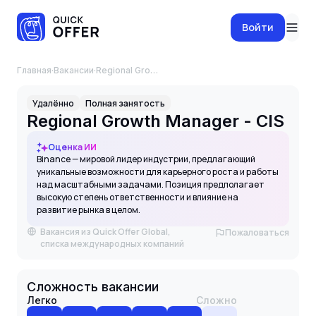
Войти
Главная
·
Вакансии
·
Regional Growth Manager - CIS
Удалённо
Полная занятость
Regional Growth Manager - CIS
Оценка ИИ
Binance — мировой лидер индустрии, предлагающий
уникальные возможности для карьерного роста и работы
над масштабными задачами. Позиция предполагает
высокую степень ответственности и влияние на
развитие рынка в целом.
Вакансия из Quick Offer Global,
Пожаловаться
списка международных компаний
Сложность вакансии
Легко
Сложно