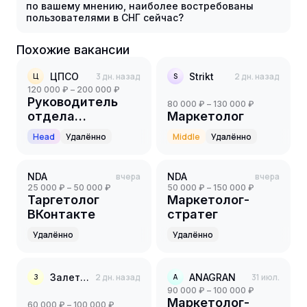
по вашему мнению, наиболее востребованы
пользователями в СНГ сейчас?
Похожие вакансии
ЦПСО
3 дн. назад
Strikt
2 дн. назад
Ц
S
120 000 ₽ – 200 000 ₽
Руководитель
80 000 ₽ – 130 000 ₽
отдела
Маркетолог
маркетинга
Head
Удалённо
Middle
Удалённо
NDA
вчера
NDA
вчера
25 000 ₽ – 50 000 ₽
50 000 ₽ – 150 000 ₽
Таргетолог
Маркетолог-
ВКонтакте
стратег
Удалённо
Удалённо
Залетело.рф
2 дн. назад
ANAGRAN
31 июл.
З
A
90 000 ₽ – 100 000 ₽
Маркетолог-
60 000 ₽ – 100 000 ₽