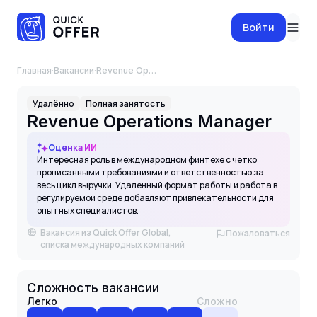
Войти
Главная
·
Вакансии
·
Revenue Operations Manager
Удалённо
Полная занятость
Revenue Operations Manager
Оценка ИИ
Интересная роль в международном финтехе с четко
прописанными требованиями и ответственностью за
весь цикл выручки. Удаленный формат работы и работа в
регулируемой среде добавляют привлекательности для
опытных специалистов.
Вакансия из Quick Offer Global,
Пожаловаться
списка международных компаний
Сложность вакансии
Легко
Сложно