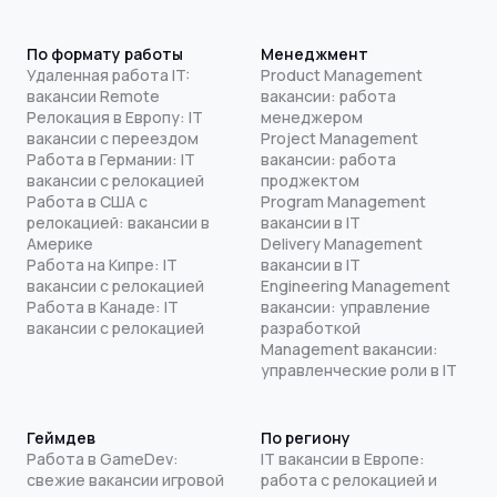
По формату работы
Менеджмент
Удаленная работа IT:
Product Management
вакансии Remote
вакансии: работа
Релокация в Европу: IT
менеджером
вакансии с переездом
Project Management
Работа в Германии: IT
вакансии: работа
вакансии с релокацией
проджектом
Работа в США с
Program Management
релокацией: вакансии в
вакансии в IT
Америке
Delivery Management
Работа на Кипре: IT
вакансии в IT
вакансии с релокацией
Engineering Management
Работа в Канаде: IT
вакансии: управление
вакансии с релокацией
разработкой
Management вакансии:
управленческие роли в IT
Геймдев
По региону
Работа в GameDev:
IT вакансии в Европе:
свежие вакансии игровой
работа с релокацией и