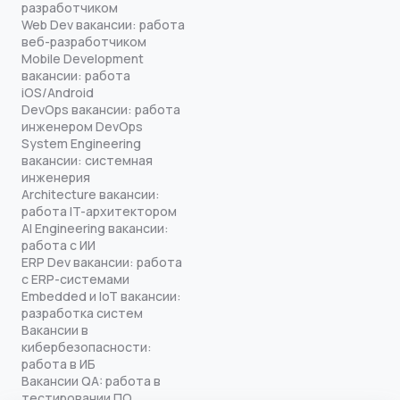
разработчиком
Web Dev вакансии: работа
веб-разработчиком
Mobile Development
вакансии: работа
iOS/Android
DevOps вакансии: работа
инженером DevOps
System Engineering
вакансии: системная
инженерия
Architecture вакансии:
работа IT-архитектором
AI Engineering вакансии:
работа с ИИ
ERP Dev вакансии: работа
с ERP-системами
Embedded и IoT вакансии:
разработка систем
Вакансии в
кибербезопасности:
работа в ИБ
Вакансии QA: работа в
тестировании ПО