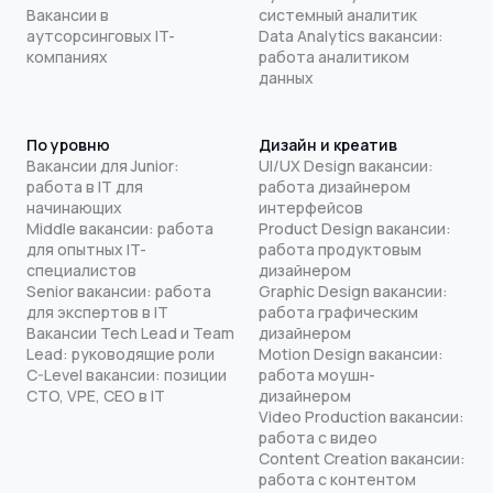
Вакансии в
системный аналитик
аутсорсинговых IT-
Data Analytics вакансии:
компаниях
работа аналитиком
данных
По уровню
Дизайн и креатив
Вакансии для Junior:
UI/UX Design вакансии:
работа в IT для
работа дизайнером
начинающих
интерфейсов
Middle вакансии: работа
Product Design вакансии:
для опытных IT-
работа продуктовым
специалистов
дизайнером
Senior вакансии: работа
Graphic Design вакансии:
для экспертов в IT
работа графическим
Вакансии Tech Lead и Team
дизайнером
Lead: руководящие роли
Motion Design вакансии:
C-Level вакансии: позиции
работа моушн-
CTO, VPE, CEO в IT
дизайнером
Video Production вакансии:
работа с видео
Content Creation вакансии:
работа с контентом