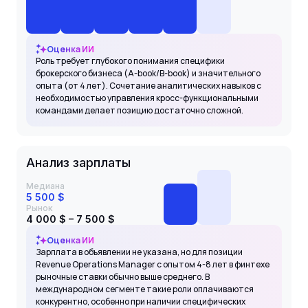
Оценка ИИ
Роль требует глубокого понимания специфики
брокерского бизнеса (A-book/B-book) и значительного
опыта (от 4 лет). Сочетание аналитических навыков с
необходимостью управления кросс-функциональными
командами делает позицию достаточно сложной.
Анализ зарплаты
Медиана
5 500 $
Рынок
4 000 $ – 7 500 $
Оценка ИИ
Зарплата в объявлении не указана, но для позиции
Revenue Operations Manager с опытом 4-8 лет в финтехе
рыночные ставки обычно выше среднего. В
международном сегменте такие роли оплачиваются
конкурентно, особенно при наличии специфических