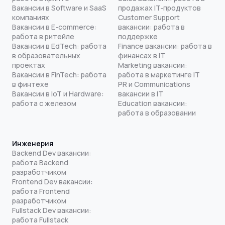
Вакансии в Software и SaaS
продажах IT-продуктов
компаниях
Customer Support
Вакансии в E-commerce:
вакансии: работа в
работа в ритейле
поддержке
Вакансии в EdTech: работа
Finance вакансии: работа в
в образовательных
финансах в IT
проектах
Marketing вакансии:
Вакансии в FinTech: работа
работа в маркетинге IT
в финтехе
PR и Communications
Вакансии в IoT и Hardware:
вакансии в IT
работа с железом
Education вакансии:
работа в образовании
Инженерия
Backend Dev вакансии:
работа Backend
разработчиком
Frontend Dev вакансии:
работа Frontend
разработчиком
Fullstack Dev вакансии:
работа Fullstack