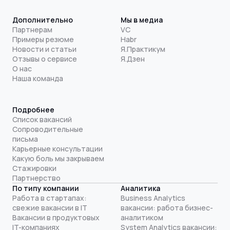
Дополнительно
Мы в медиа
Партнерам
VC
Примеры резюме
Habr
Новости и статьи
Я.Практикум
Отзывы о сервисе
Я.Дзен
О нас
Наша команда
Подробнее
Список вакансий
Сопроводительные
письма
Карьерные консультации
Какую боль мы закрываем
Стажировки
Партнерство
По типу компании
Аналитика
Работа в стартапах:
Business Analytics
свежие вакансии в IT
вакансии: работа бизнес-
Вакансии в продуктовых
аналитиком
IT-компаниях
System Analytics вакансии: