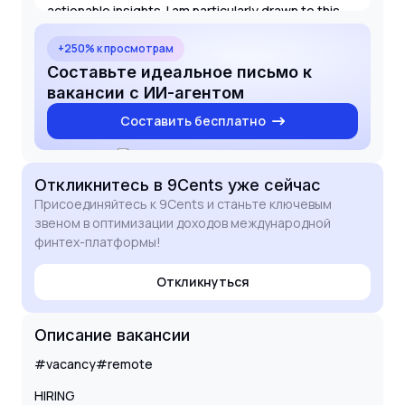
actionable insights. I am particularly drawn to this
role because of the opportunity to work within a
regulated Mauritius brokerage environment and
+250% к просмотрам
contribute to the strategic scaling of 9Cents.
Составьте идеальное письмо к
вакансии с ИИ-агентом
Составить бесплатно
Откликнитесь
в 9Cents
уже сейчас
Присоединяйтесь к 9Cents и станьте ключевым
звеном в оптимизации доходов международной
финтех-платформы!
Откликнуться
Описание вакансии
#vacancy#remote
HIRING