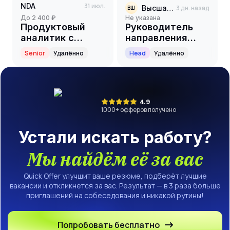
NDA
31 июл.
Высшая школа бизнеса НИУ ВШЭ
3 дн. назад
ВШ
до 2 400 ₽
Не указана
Продуктовый
Руководитель
аналитик с
направления
активным
коммерческой
Senior
Удалённо
Head
Удалённо
использованием
аналитики
AI Middle+/Senior
4.9
1000
+ офферов получено
Устали искать работу?
Мы найдём её за вас
Quick Offer улучшит ваше резюме, подберёт лучшие
вакансии и откликнется за вас. Результат — в 3 раза больше
приглашений на собеседования и никакой рутины!
Попробовать бесплатно