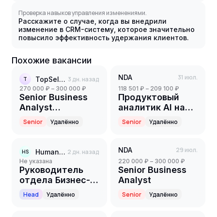
Проверка навыков управления изменениями.
Расскажите о случае, когда вы внедрили
изменение в CRM-систему, которое значительно
повысило эффективность удержания клиентов.
Похожие вакансии
NDA
31 июл.
TopSelection
3 дн. назад
T
270 000 ₽ – 300 000 ₽
118 501 ₽ – 209 100 ₽
Senior Business
Продуктовый
Analyst
аналитик AI на
(Logistics/Warehouse)
партнерский
Senior
Удалённо
Senior
Удалённо
проект(финтех)
(Senior)
NDA
29 июл.
Human Search
2 дн. назад
HS
Не указана
220 000 ₽ – 300 000 ₽
Руководитель
Senior Business
отдела Бизнес-
Analyst
аналитики /
Head
Удалённо
Senior
Удалённо
Директор по
данным (CDO)