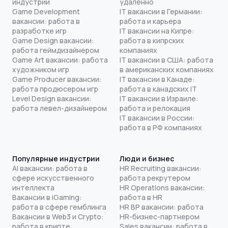
индустрии
удаленно
Game Development
IT вакансии в Германии:
вакансии: работа в
работа и карьера
разработке игр
IT вакансии на Кипре:
Game Design вакансии:
работа в кипрских
работа геймдизайнером
компаниях
Game Art вакансии: работа
IT вакансии в США: работа
художником игр
в американских компаниях
Game Producer вакансии:
IT вакансии в Канаде:
работа продюсером игр
работа в канадских IT
Level Design вакансии:
IT вакансии в Израиле:
работа левел-дизайнером
работа и релокация
IT вакансии в России:
работа в РФ компаниях
Популярные индустрии
Люди и бизнес
AI вакансии: работа в
HR Recruiting вакансии:
сфере искусственного
работа рекрутером
интеллекта
HR Operations вакансии:
Вакансии в iGaming:
работа в HR
работа в сфере гемблинга
HR BP вакансии: работа
Вакансии в Web3 и Crypto:
HR-бизнес-партнером
работа в крипте
Sales вакансии: работа в