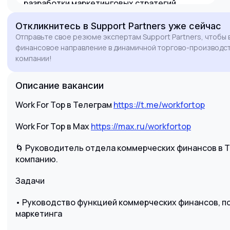
разработки маркетинговых стратегий
принесут значимую ценность вашей
Откликнитесь
в Support Partners
уже сейчас
компании и помогут в достижении
Отправьте свое резюме экспертам Support Partners, чтобы 
амбициозных финансовых целей.
финансовое направление в динамичной торгово-производс
компании!
Описание вакансии
Work For Top в Телеграм
https://t.me/workfortop
Work For Top в Max
https://max.ru/workfortop
🌀 Руководитель отдела коммерческих финансов в
компанию.
Задачи
• Руководство функцией коммерческих финансов, п
маркетинга