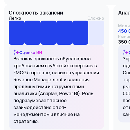
Сложность вакансии
Анал
Легко
Сложно
Меди
450 
Рыно
350 
Оценка ИИ
Высокая сложность обусловлена
За
требованием глубокой экспертизы в
од
FMCG/торговле, навыков управления
Com
Revenue Management и владения
то
продвинутыми инструментами
ры
аналитики (Anaplan, Power BI). Роль
000
подразумевает тесное
пр
взаимодействие с топ-
от
менеджментом и влияние на
ка
стратегию.