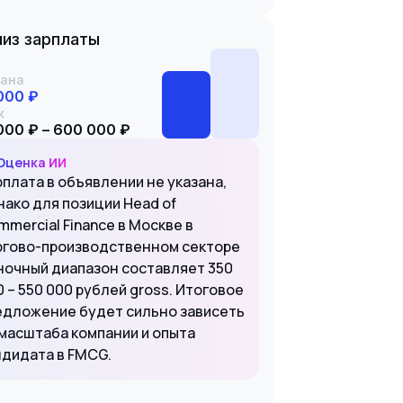
из зарплаты
ана
000 ₽
к
000 ₽ – 600 000 ₽
Оценка ИИ
рплата в объявлении не указана,
нако для позиции Head of
mercial Finance в Москве в
ргово-производственном секторе
ночный диапазон составляет 350
 – 550 000 рублей gross. Итоговое
едложение будет сильно зависеть
 масштаба компании и опыта
ндидата в FMCG.