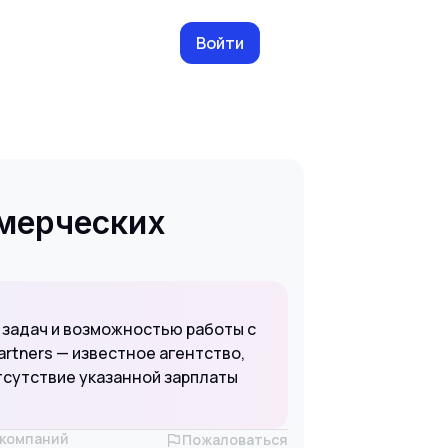
Войти
ммерческих
 задач и возможностью работы с
artners — известное агентство,
тсутствие указанной зарплаты
х компаний
Пожаловаться