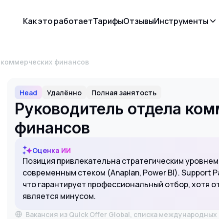
Как это работает
Тарифы
Отзывы
Инструменты
а коммерческих финансов
Head
Удалённо
Полная занятость
Руководитель отдела ко
финансов
Оценка ИИ
Позиция привлекательна стратегическим уровнем
современным стеком (Anaplan, Power BI). Support P
что гарантирует профессиональный отбор, хотя о
является минусом.
Вакансия из Quick Offer Global, списка международны