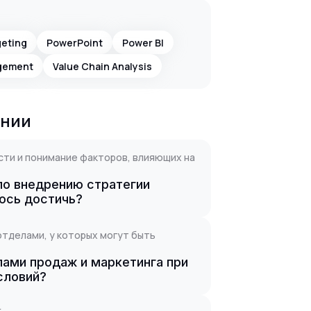
eting
PowerPoint
Power BI
gement
Value Chain Analysis
ании
сти и понимание факторов, влияющих на
по внедрению стратегии
ось достичь?
отделами, у которых могут быть
лами продаж и маркетинга при
словий?