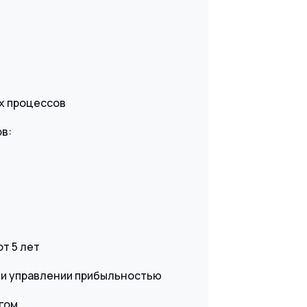
их процессов
в:
т 5 лет
 и управлении прибыльностью
гом