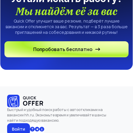
Мы найдём её за вас
Quick Offer улучшит ваше резюме, подберёт лучшие
вакансии и откликнется за вас. Результат — в 3 раза больше
приглашений на собеседования и никакой рутины!
Попробовать бесплатно
Быстрый и удобный поиск работы с автооткликами на
вакансии hh.ru. Экономьте время и увеличивайте шансы
найти подходящую вакансию.
Войти