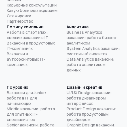
Карьерные консультации
Какую боль мы закрываем
Стажировки
Партнерство
По типу компании
Аналитика
Работа в стартапах:
Business Analytics
свежие вакансии в IT
вакансии: работа бизнес-
Вакансии в продуктовых
аналитиком
IT-компаниях
System Analytics вакансии:
Вакансии в
системный аналитик
аутсорсинговых IT-
Data Analytics вакансии:
компаниях
работа аналитиком
данных
По уровню
Дизайн и креатив
Вакансии для Junior:
UI/UX Design вакансии:
работа в IT для
работа дизайнером
начинающих
интерфейсов
Middle вакансии: работа
Product Design вакансии:
для опытных IT-
работа продуктовым
специалистов
дизайнером
Senior вакансии: работа
Graphic Design вакансии: