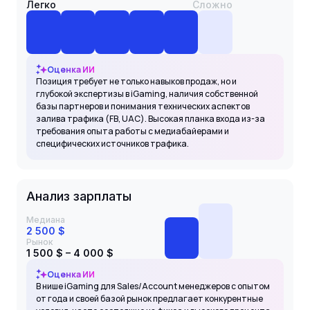
Легко
Сложно
Оценка ИИ
Позиция требует не только навыков продаж, но и
глубокой экспертизы в iGaming, наличия собственной
базы партнеров и понимания технических аспектов
залива трафика (FB, UAC). Высокая планка входа из-за
требования опыта работы с медиабайерами и
специфических источников трафика.
Анализ зарплаты
Медиана
2 500 $
Рынок
1 500 $ – 4 000 $
Оценка ИИ
В нише iGaming для Sales/Account менеджеров с опытом
от года и своей базой рынок предлагает конкурентные