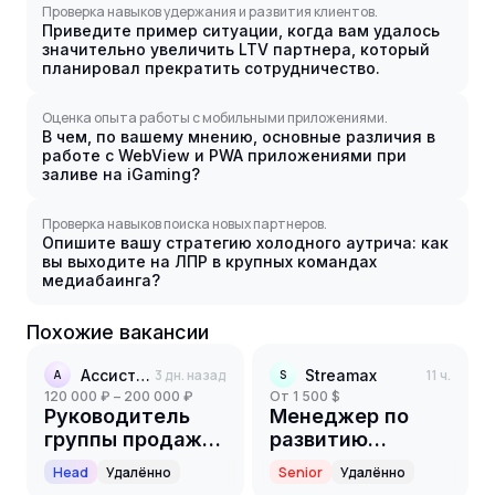
Проверка навыков удержания и развития клиентов.
Приведите пример ситуации, когда вам удалось
значительно увеличить LTV партнера, который
планировал прекратить сотрудничество.
Оценка опыта работы с мобильными приложениями.
В чем, по вашему мнению, основные различия в
работе с WebView и PWA приложениями при
заливе на iGaming?
Проверка навыков поиска новых партнеров.
Опишите вашу стратегию холодного аутрича: как
вы выходите на ЛПР в крупных командах
медиабаинга?
Похожие вакансии
Ассистент
3 дн. назад
Streamax
11 ч.
А
S
120 000 ₽ – 200 000 ₽
от 1 500 $
Руководитель
Менеджер по
группы продаж
развитию
(1С)
партнерской
Head
Удалённо
Senior
Удалённо
сети