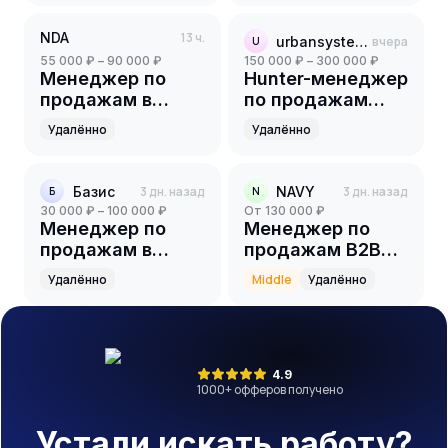
NDA
13 ч.
urbansystems
вчера
U
55 000 ₽ – 90 000 ₽
150 000 ₽ – 300 000 ₽
Менеджер по
Hunter-менеджер
продажам в
по продажам
онлайн школу
B2C/B2B
Удалённо
Удалённо
Базис
3 дн. назад
NAVY
3 дн. назад
Б
N
30 000 ₽ – 100 000 ₽
от 130 000 ₽
Менеджер по
Менеджер по
продажам в
продажам B2B
онлайн-школу
(event)
Удалённо
Middle
Удалённо
4.9
1000
+ офферов получено
Устали искать работу?