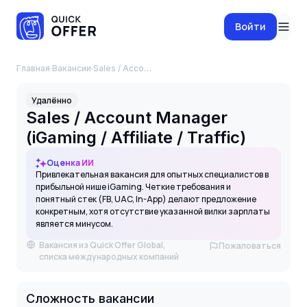
Войти
Главная
·
Вакансии
·
Sales / Account Manager (iGaming / Affiliate / Traffic)
Удалённо
Sales / Account Manager
(iGaming / Affiliate / Traffic)
Оценка ИИ
Привлекательная вакансия для опытных специалистов в
прибыльной нише iGaming. Четкие требования и
понятный стек (FB, UAC, In-App) делают предложение
конкретным, хотя отсутствие указанной вилки зарплаты
является минусом.
Вакансия из Quick Offer Global,
Пожаловаться
списка международных компаний
Сложность вакансии