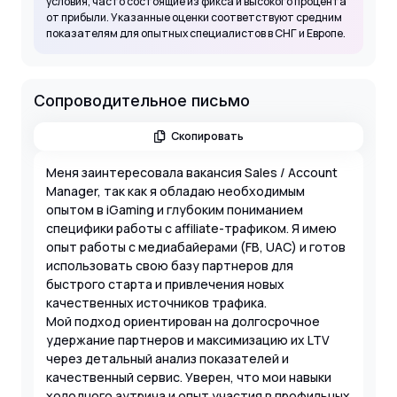
условия, часто состоящие из фикса и высокого процента
от прибыли. Указанные оценки соответствуют средним
показателям для опытных специалистов в СНГ и Европе.
Сопроводительное письмо
Скопировать
Меня заинтересовала вакансия Sales / Account
Manager, так как я обладаю необходимым
опытом в iGaming и глубоким пониманием
специфики работы с affiliate-трафиком. Я имею
опыт работы с медиабайерами (FB, UAC) и готов
использовать свою базу партнеров для
быстрого старта и привлечения новых
качественных источников трафика.
Мой подход ориентирован на долгосрочное
удержание партнеров и максимизацию их LTV
через детальный анализ показателей и
качественный сервис. Уверен, что мои навыки
холодного аутрича и опыт участия в профильных