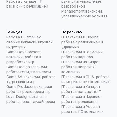
Работа в Канаде: IT
вакансии: управление
вакансии с релокацией
разработкой
Management вакансии:
управленческие роли в IT
Геймдев
По региону
Работа в GameDev:
IT вакансии в Европе:
свежие вакансии игровой
работа с релокацией и
индустрии
удаленно
Game Development
IT вакансии в Германии:
вакансии: работа в
работа и карьера
разработке игр
IT вакансии на Кипре:
Game Design вакансии:
работа в кипрских
работа геймдизайнером
компаниях
Game Art вакансии: работа
IT вакансии в США: работа
художником игр
в американских компаниях
Game Producer вакансии:
IT вакансии в Канаде:
работа продюсером игр
работа в канадских IT
Level Design вакансии:
IT вакансии в Израиле:
работа левел-дизайнером
работа и релокация
IT вакансии в России:
работа в РФ компаниях