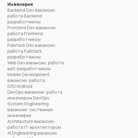
Инженерия
Backend Dev вакансии:
работа Backend
разработчиком
Frontend Dev вакансии:
работа Frontend
разработчиком
Fullstack Dev вакансии:
работа Fullstack
разработчиком
Web Dev вакансии: работа
веб-разработчиком
Mobile Development
вакансии: работа
iOS/Android
DevOps вакансии: работа
инженером DevOps
System Engineering
вакансии: системная
инженерия
Architecture вакансии:
работа IT-архитектором
AI Engineering вакансии: