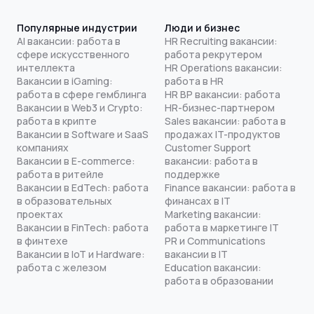
Популярные индустрии
Люди и бизнес
AI вакансии: работа в
HR Recruiting вакансии:
сфере искусственного
работа рекрутером
интеллекта
HR Operations вакансии:
Вакансии в iGaming:
работа в HR
работа в сфере гемблинга
HR BP вакансии: работа
Вакансии в Web3 и Crypto:
HR-бизнес-партнером
работа в крипте
Sales вакансии: работа в
Вакансии в Software и SaaS
продажах IT-продуктов
компаниях
Customer Support
Вакансии в E-commerce:
вакансии: работа в
работа в ритейле
поддержке
Вакансии в EdTech: работа
Finance вакансии: работа в
в образовательных
финансах в IT
проектах
Marketing вакансии:
Вакансии в FinTech: работа
работа в маркетинге IT
в финтехе
PR и Communications
Вакансии в IoT и Hardware:
вакансии в IT
работа с железом
Education вакансии:
работа в образовании